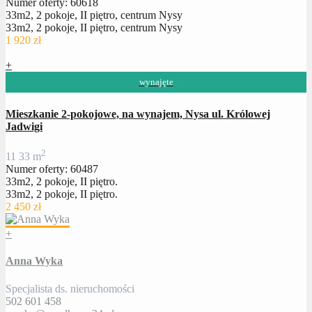
Numer oferty: 60618
33m2, 2 pokoje, II piętro, centrum Nysy
33m2, 2 pokoje, II piętro, centrum Nysy
1 920 zł
+
wynajęte
Mieszkanie 2-pokojowe, na wynajem, Nysa ul. Królowej
Jadwigi
2
1
1
33 m
Numer oferty: 60487
33m2, 2 pokoje, II piętro.
33m2, 2 pokoje, II piętro.
2 450 zł
+
Anna Wyka
Specjalista ds. nieruchomości
502 601 458