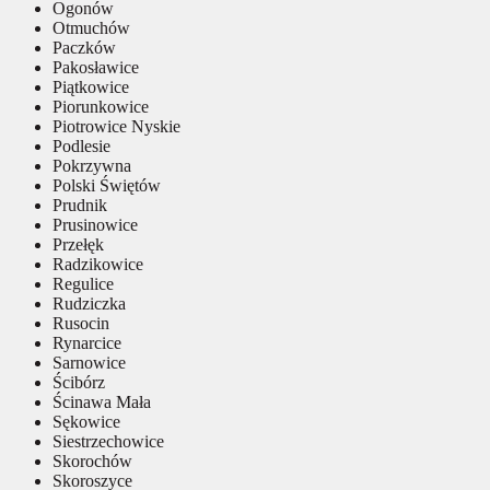
Ogonów
Otmuchów
Paczków
Pakosławice
Piątkowice
Piorunkowice
Piotrowice Nyskie
Podlesie
Pokrzywna
Polski Świętów
Prudnik
Prusinowice
Przełęk
Radzikowice
Regulice
Rudziczka
Rusocin
Rynarcice
Sarnowice
Ścibórz
Ścinawa Mała
Sękowice
Siestrzechowice
Skorochów
Skoroszyce