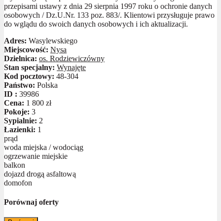
przepisami ustawy z dnia 29 sierpnia 1997 roku o ochronie danych
osobowych / Dz.U.Nr. 133 poz. 883/. Klientowi przysługuje prawo
do wglądu do swoich danych osobowych i ich aktualizacji.
Adres:
Wasylewskiego
Miejscowość:
Nysa
Dzielnica:
os. Rodziewiczówny
Stan specjalny:
Wynajęte
Kod pocztowy:
48-304
Państwo:
Polska
ID :
39986
Cena:
1 800 zł
Pokoje:
3
Sypialnie:
2
Łazienki:
1
prąd
woda miejska / wodociąg
ogrzewanie miejskie
balkon
dojazd drogą asfaltową
domofon
Porównaj oferty