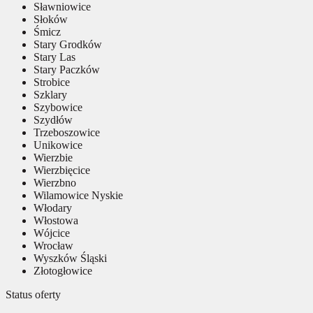
Sławniowice
Słoków
Śmicz
Stary Grodków
Stary Las
Stary Paczków
Strobice
Szklary
Szybowice
Szydłów
Trzeboszowice
Unikowice
Wierzbie
Wierzbięcice
Wierzbno
Wilamowice Nyskie
Włodary
Włostowa
Wójcice
Wrocław
Wyszków Śląski
Złotogłowice
Status oferty