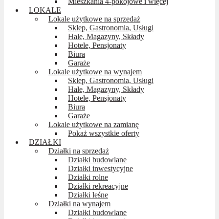
Mieszkania 4-pokojowe i więcej
LOKALE
Lokale użytkowe na sprzedaż
Sklep, Gastronomia, Usługi
Hale, Magazyny, Składy
Hotele, Pensjonaty
Biura
Garaże
Lokale użytkowe na wynajem
Sklep, Gastronomia, Usługi
Hale, Magazyny, Składy
Hotele, Pensjonaty
Biura
Garaże
Lokale użytkowe na zamianę
Pokaż wszystkie oferty
DZIAŁKI
Działki na sprzedaż
Działki budowlane
Działki inwestycyjne
Działki rolne
Działki rekreacyjne
Działki leśne
Działki na wynajem
Działki budowlane