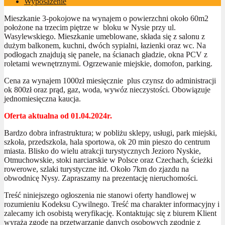
Wyposażenie
Mieszkanie 3-pokojowe na wynajem o powierzchni około 60m2
położone na trzecim piętrze w bloku w Nysie przy ul.
Wasylewskiego. Mieszkanie umeblowane, składa się z salonu z
dużym balkonem, kuchni, dwóch sypialni, łazienki oraz wc. Na
podłogach znajdują się panele, na ścianach gładzie, okna PCV z
roletami wewnętrznymi. Ogrzewanie miejskie, domofon, parking.
Cena za wynajem 1000zł miesięcznie plus czynsz do administracji
ok 800zł oraz prąd, gaz, woda, wywóz nieczystości. Obowiązuje
jednomiesięczna kaucja.
Oferta aktualna od 01.04.2024r.
Bardzo dobra infrastruktura; w pobliżu sklepy, usługi, park miejski,
szkoła, przedszkola, hala sportowa, ok 20 min pieszo do centrum
miasta. Blisko do wielu atrakcji turystycznych Jezioro Nyskie,
Otmuchowskie, stoki narciarskie w Polsce oraz Czechach, ścieżki
rowerowe, szlaki turystyczne itd. Około 7km do zjazdu na
obwodnicę Nysy. Zapraszamy na prezentację nieruchomości.
Treść niniejszego ogłoszenia nie stanowi oferty handlowej w
rozumieniu Kodeksu Cywilnego. Treść ma charakter informacyjny i
zalecamy ich osobistą weryfikację. Kontaktując się z biurem Klient
wyraża zgodę na przetwarzanie danych osobowych zgodnie z