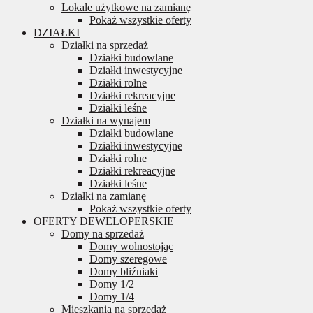
Lokale użytkowe na zamianę
Pokaż wszystkie oferty
DZIAŁKI
Działki na sprzedaż
Działki budowlane
Działki inwestycyjne
Działki rolne
Działki rekreacyjne
Działki leśne
Działki na wynajem
Działki budowlane
Działki inwestycyjne
Działki rolne
Działki rekreacyjne
Działki leśne
Działki na zamianę
Pokaż wszystkie oferty
OFERTY DEWELOPERSKIE
Domy na sprzedaż
Domy wolnostojąc
Domy szeregowe
Domy bliźniaki
Domy 1/2
Domy 1/4
Mieszkania na sprzedaż