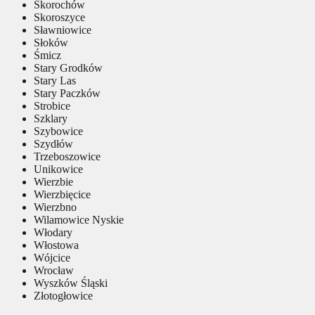
Skorochów
Skoroszyce
Sławniowice
Słoków
Śmicz
Stary Grodków
Stary Las
Stary Paczków
Strobice
Szklary
Szybowice
Szydłów
Trzeboszowice
Unikowice
Wierzbie
Wierzbięcice
Wierzbno
Wilamowice Nyskie
Włodary
Włostowa
Wójcice
Wrocław
Wyszków Śląski
Złotogłowice