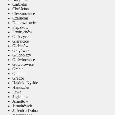
Carbielin
Chróścina
Cieszanowice
Czarnolas
Domaszkowice
Frączków
Frydrychów
Giełczyce
Gierałcice
Głebinów
Głogówek
Głuchołazy
Goświnowice
Goworowice
Grabin
Grabina
Gracze
Hajduki Nyskie
Hanuszów
Iława
Jagielnica
Jarnołtów
Jarnołtówek
Jasienica Dolna