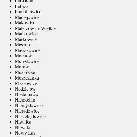
Lubiatów
Lubrza
Łambinowice
Maciejowice
Makowice
Malerzowice Wielkie
Mańkowice
Markowice
Meszno
Mieszkowice
Mochów
Molestowice
Morów
Mostówka
Moszczanka
Myszowice
Nadziejów
Niedamirów
Niemodlin
Niemysłowice
Nieradowice
Niesiebędowice
Niwnica
Nowaki
Nowy Las