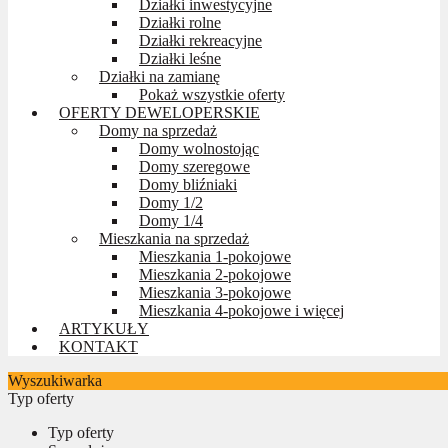
Działki inwestycyjne
Działki rolne
Działki rekreacyjne
Działki leśne
Działki na zamianę
Pokaż wszystkie oferty
OFERTY DEWELOPERSKIE
Domy na sprzedaż
Domy wolnostojąc
Domy szeregowe
Domy bliźniaki
Domy 1/2
Domy 1/4
Mieszkania na sprzedaż
Mieszkania 1-pokojowe
Mieszkania 2-pokojowe
Mieszkania 3-pokojowe
Mieszkania 4-pokojowe i więcej
ARTYKUŁY
KONTAKT
Wyszukiwarka
Typ oferty
Typ oferty