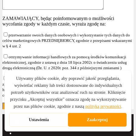
ZAMAWIAJĄCY, będąc poinformowanym o możliwości
wycofania zgody w każdym czasie, wyraża zgodę na:
przetwarzanie swoich danych osobowych i wykorzystanie tych danych do
celów marketingowych PRZEDSIĘBIORCY, zgodnie z przepisami wskazanymi
w § 4 ust. 2
otrzymywanie informacji handlowych za pomocą środków komunikacji
elektronicznej, zgodnie z ustawą z dnia 18 lipca 2002r. o świadczeniu usług
drogą elektroniczną (Dz. U. z 2020r. poz. 344 z późniejszymi zmianami )
przetwarzanie swoich danych osobowych i wykorzystanie tych danych,
zgodnie z przepisami wskazanymi w § 4 ust. 2 , w celu przesyłania informacji
handlowych oraz używania telekomunikacyjnych urządzeń końcowych dla
celów marketingu bezpośredniego."