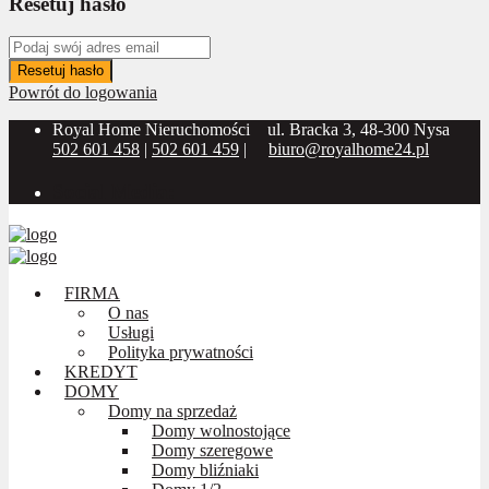
Resetuj hasło
Resetuj hasło
Powrót do logowania
Royal Home Nieruchomości
ul. Bracka 3, 48-300 Nysa
502 601 458
|
502 601 459
|
biuro@royalhome24.pl
Social Media:
FIRMA
O nas
Usługi
Polityka prywatności
KREDYT
DOMY
Domy na sprzedaż
Domy wolnostojące
Domy szeregowe
Domy bliźniaki