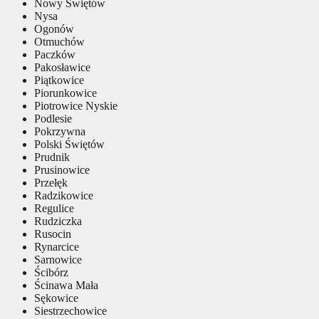
Nowy Świętów
Nysa
Ogonów
Otmuchów
Paczków
Pakosławice
Piątkowice
Piorunkowice
Piotrowice Nyskie
Podlesie
Pokrzywna
Polski Świętów
Prudnik
Prusinowice
Przełęk
Radzikowice
Regulice
Rudziczka
Rusocin
Rynarcice
Sarnowice
Ścibórz
Ścinawa Mała
Sękowice
Siestrzechowice