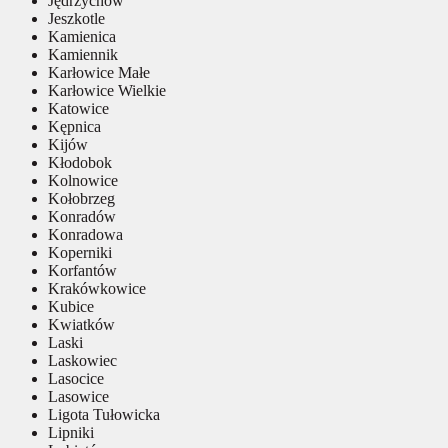
Jędrzychów
Jeszkotle
Kamienica
Kamiennik
Karłowice Małe
Karłowice Wielkie
Katowice
Kępnica
Kijów
Kłodobok
Kolnowice
Kołobrzeg
Konradów
Konradowa
Koperniki
Korfantów
Krakówkowice
Kubice
Kwiatków
Laski
Laskowiec
Lasocice
Lasowice
Ligota Tułowicka
Lipniki