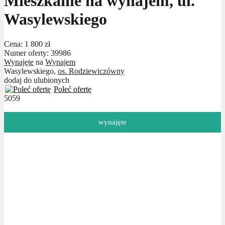
Mieszkanie na wynajem, ul.
Wasylewskiego
Cena:
1 800 zł
Numer oferty: 39986
Wynajęte
na
Wynajem
Wasylewskiego,
os. Rodziewiczówny
dodaj do ulubionych
Poleć ofertę
5059
wynajęte