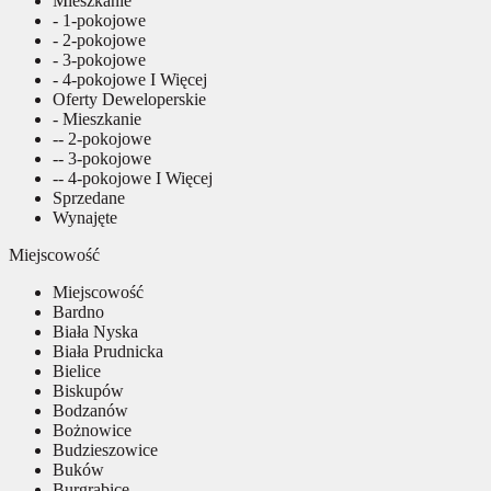
Mieszkanie
- 1-pokojowe
- 2-pokojowe
- 3-pokojowe
- 4-pokojowe I Więcej
Oferty Deweloperskie
- Mieszkanie
-- 2-pokojowe
-- 3-pokojowe
-- 4-pokojowe I Więcej
Sprzedane
Wynajęte
Miejscowość
Miejscowość
Bardno
Biała Nyska
Biała Prudnicka
Bielice
Biskupów
Bodzanów
Bożnowice
Budzieszowice
Buków
Burgrabice