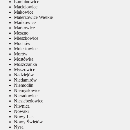
Łambinowice
Maciejowice
Makowice
Malerzowice Wielkie
Mańkowice
Markowice
Meszno
Mieszkowice
Mochów
Molestowice
Morów
Mostówka
Moszczanka
Myszowice
Nadziejów
Niedamirów
Niemodlin
Niemysłowice
Nieradowice
Niesiebędowice
Niwnica
Nowaki
Nowy Las
Nowy Świętów
Nysa