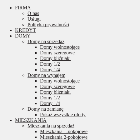
FIRMA
O nas
Usługi
Polityka prywatności
KREDYT
DOMY
Domy na sprzedaż
Domy wolnostojące
Domy szeregowe
Domy bliźniaki
Domy 1/2
Domy 1/4
Domy na wynajem
Domy wolnostojące
Domy szeregowe
Domy bliźniaki
Domy 1/2
Domy 1/4
Domy na zamianę
Pokaż wszystkie oferty
MIESZKANIA
Mieszkania na sprzedaż
Mieszkania 1-pokojowe
Mieszkania 2-pokojowe