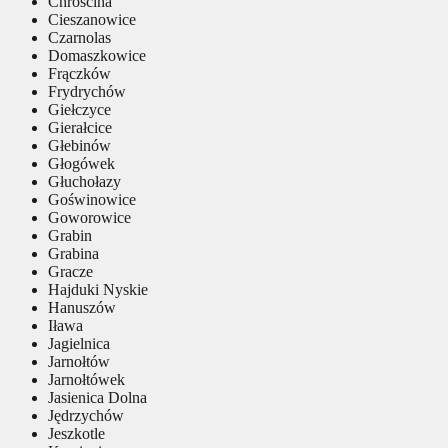
Chróścina
Cieszanowice
Czarnolas
Domaszkowice
Frączków
Frydrychów
Giełczyce
Gierałcice
Głebinów
Głogówek
Głuchołazy
Goświnowice
Goworowice
Grabin
Grabina
Gracze
Hajduki Nyskie
Hanuszów
Iława
Jagielnica
Jarnołtów
Jarnołtówek
Jasienica Dolna
Jędrzychów
Jeszkotle