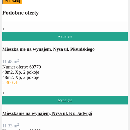
Porównaj
Podobne oferty
+
wynajęte
Mieszka nie na wynajem, Nysa ul. Piłsudskiego
2
1
1
48 m
Numer oferty: 60779
48m2, Xp, 2 pokoje
48m2, Xp, 2 pokoje
2 300 zł
+
wynajęte
Mieszkanie na wynajem, Nysa ul. Kr. Jadwigi
2
1
1
33 m