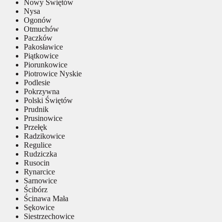
Nowy Świętów
Nysa
Ogonów
Otmuchów
Paczków
Pakosławice
Piątkowice
Piorunkowice
Piotrowice Nyskie
Podlesie
Pokrzywna
Polski Świętów
Prudnik
Prusinowice
Przełęk
Radzikowice
Regulice
Rudziczka
Rusocin
Rynarcice
Sarnowice
Ścibórz
Ścinawa Mała
Sękowice
Siestrzechowice