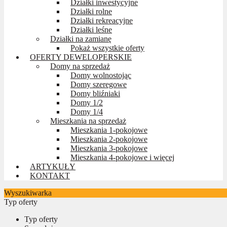
Działki inwestycyjne
Działki rolne
Działki rekreacyjne
Działki leśne
Działki na zamianę
Pokaż wszystkie oferty
OFERTY DEWELOPERSKIE
Domy na sprzedaż
Domy wolnostojąc
Domy szeregowe
Domy bliźniaki
Domy 1/2
Domy 1/4
Mieszkania na sprzedaż
Mieszkania 1-pokojowe
Mieszkania 2-pokojowe
Mieszkania 3-pokojowe
Mieszkania 4-pokojowe i więcej
ARTYKUŁY
KONTAKT
Wyszukiwarka
Typ oferty
Typ oferty