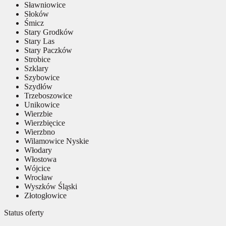
Sławniowice
Słoków
Śmicz
Stary Grodków
Stary Las
Stary Paczków
Strobice
Szklary
Szybowice
Szydłów
Trzeboszowice
Unikowice
Wierzbie
Wierzbięcice
Wierzbno
Wilamowice Nyskie
Włodary
Włostowa
Wójcice
Wrocław
Wyszków Śląski
Złotogłowice
Status oferty