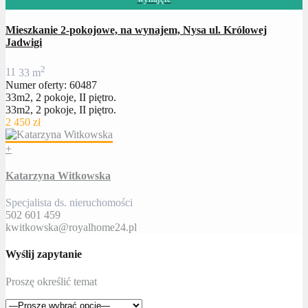
Mieszkanie 2-pokojowe, na wynajem, Nysa ul. Królowej
Jadwigi
2
1
1
33 m
Numer oferty: 60487
33m2, 2 pokoje, II piętro.
33m2, 2 pokoje, II piętro.
2 450 zł
+
Katarzyna Witkowska
Specjalista ds. nieruchomości
502 601 459
kwitkowska@royalhome24.pl
Wyślij zapytanie
Proszę określić temat