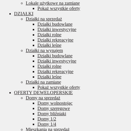
Lokale użytkowe na zamianę
Pokaż wszystkie oferty
DZIAŁKI
Działki na sprzedaż
Działki budowlane
Działki inwestycyjne
Działki rolne
Działki rekreacyjne
Działki leśne
Działki na wynajem
Działki budowlane
Działki inwestycyjne
Działki rolne
Działki rekreacyjne
Działki leśne
Działki na zamianę
Pokaż wszystkie oferty
OFERTY DEWELOPERSKIE
Domy na sprzedaż
Domy wolnostojąc
Domy szeregowe
Domy bliźniaki
Domy 1/2
Domy 1/4
Mieszkania na sprzedaż