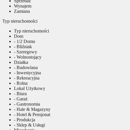
Sprzedaż
Wynajem
Zamiana
Typ nieruchomości
Typ nieruchomości
Dom
- 1/2 Domu
- Bliźniak
- Szeregowy
- Wolnostojący
Działka
- Budowlana
- Inwestycyjna
- Rekreacyjna
- Rolna
Lokal Użytkowy
- Biura
- Garaż
- Gastronomia
- Hale & Magazyny
- Hotel & Pensjonat
- Produkcja
- Sklep & Usługi