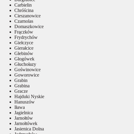
Carbielin
Chróścina
Cieszanowice
Czarnolas
Domaszkowice
Frączków
Frydrychów
Giełczyce
Gierałcice
Głebinów
Głogówek
Głuchołazy
Goświnowice
Goworowice
Grabin
Grabina
Gracze
Hajduki Nyskie
Hanuszów
Iława
Jagielnica
Jarnołtów
Jarnołtówek
Jasienica Dolna