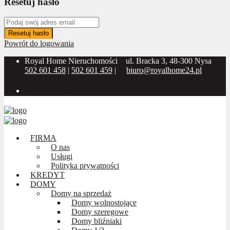
Resetuj hasło
Resetuj hasło
Powrót do logowania
Royal Home Nieruchomości
ul. Bracka 3, 48-300 Nysa
502 601 458
|
502 601 459
|
biuro@royalhome24.pl
Social Media:
FIRMA
O nas
Usługi
Polityka prywatności
KREDYT
DOMY
Domy na sprzedaż
Domy wolnostojące
Domy szeregowe
Domy bliźniaki