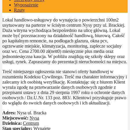
Wyposażenie
Rzuty
Lokal handlowo-usługowy do wynajęcia o powierzchni 100m2
usytuowany na parterze w ścisłym centrum Nysy przy ul. Brackiej.
Duża witryna wychodząca bezpośrednio na ulicę główną. Lokal
może być przeznaczony na działalność handlową, biurową. Całość
po kapitalnym remoncie, na podłogach glazura, okna pcv,
ogrzewanie miejskie, klimatyzacja, monitoring, zaplecze socjalny
oraz wc. Cena 2700.00 zł(nett0) miesięcznie plus media oraz
jednomiesięczna kaucja. W pobliżu znajdują się szkoły sklepy oraz
usługi, rynek. Zapraszamy do prezentacji nieruchomości na miejscu.
Treść niniejszego ogłoszenia nie stanowi oferty handlowej w
rozumieniu Kodeksu Cywilnego. Treść ma charakter informacyjny i
zalecamy ich osobistą weryfikację. Kontaktując się z biurem Klient
wyraża zgodę na przetwarzanie danych osobowych zgodnie z
przepisami ustawy z dnia 29 sierpnia 1997 roku o ochronie danych
osobowych / Dz.U.Nr. 133 poz. 883/. Klientowi przysługuje prawo
do wglądu do swoich danych osobowych i ich aktualizacji.
Adres:
Nysa ul. Bracka
Miejscowość:
Nysa
Dzielnica:
Centrum
Stan specjalny:
Wynajęte