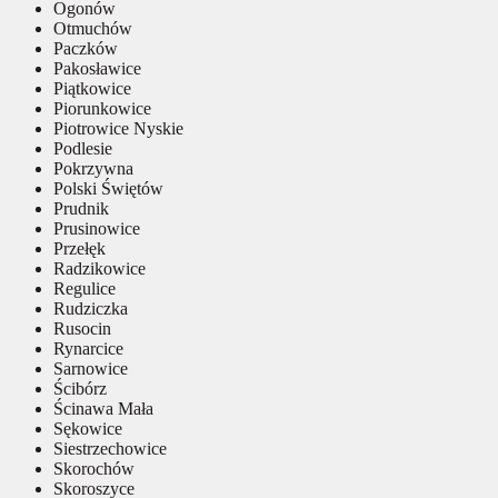
Ogonów
Otmuchów
Paczków
Pakosławice
Piątkowice
Piorunkowice
Piotrowice Nyskie
Podlesie
Pokrzywna
Polski Świętów
Prudnik
Prusinowice
Przełęk
Radzikowice
Regulice
Rudziczka
Rusocin
Rynarcice
Sarnowice
Ścibórz
Ścinawa Mała
Sękowice
Siestrzechowice
Skorochów
Skoroszyce