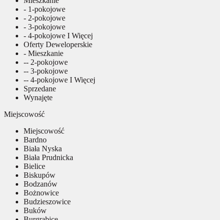
Mieszkanie
- 1-pokojowe
- 2-pokojowe
- 3-pokojowe
- 4-pokojowe I Więcej
Oferty Deweloperskie
- Mieszkanie
-- 2-pokojowe
-- 3-pokojowe
-- 4-pokojowe I Więcej
Sprzedane
Wynajęte
Miejscowość
Miejscowość
Bardno
Biała Nyska
Biała Prudnicka
Bielice
Biskupów
Bodzanów
Bożnowice
Budzieszowice
Buków
Burgrabice