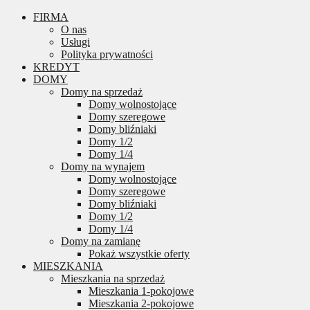
FIRMA
O nas
Usługi
Polityka prywatności
KREDYT
DOMY
Domy na sprzedaż
Domy wolnostojące
Domy szeregowe
Domy bliźniaki
Domy 1/2
Domy 1/4
Domy na wynajem
Domy wolnostojące
Domy szeregowe
Domy bliźniaki
Domy 1/2
Domy 1/4
Domy na zamianę
Pokaż wszystkie oferty
MIESZKANIA
Mieszkania na sprzedaż
Mieszkania 1-pokojowe
Mieszkania 2-pokojowe