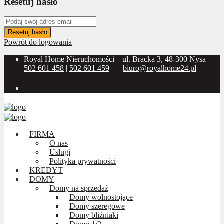
Resetuj hasło
Resetuj hasło
Powrót do logowania
Royal Home Nieruchomości
ul. Bracka 3, 48-300 Nysa
502 601 458
|
502 601 459
|
biuro@royalhome24.pl
Social Media:
FIRMA
O nas
Usługi
Polityka prywatności
KREDYT
DOMY
Domy na sprzedaż
Domy wolnostojące
Domy szeregowe
Domy bliźniaki