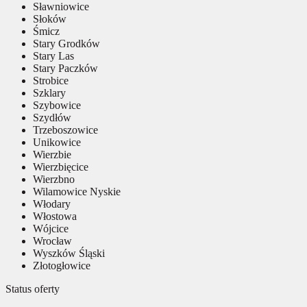
Sławniowice
Słoków
Śmicz
Stary Grodków
Stary Las
Stary Paczków
Strobice
Szklary
Szybowice
Szydłów
Trzeboszowice
Unikowice
Wierzbie
Wierzbięcice
Wierzbno
Wilamowice Nyskie
Włodary
Włostowa
Wójcice
Wrocław
Wyszków Śląski
Złotogłowice
Status oferty