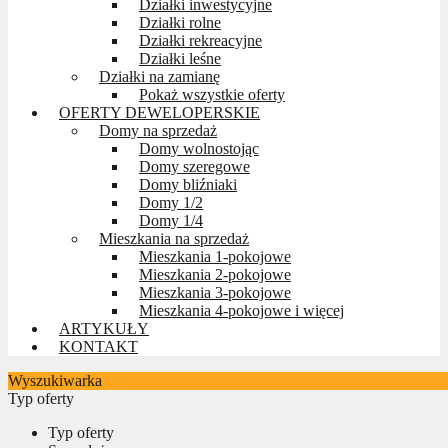
Działki inwestycyjne
Działki rolne
Działki rekreacyjne
Działki leśne
Działki na zamianę
Pokaż wszystkie oferty
OFERTY DEWELOPERSKIE
Domy na sprzedaż
Domy wolnostojąc
Domy szeregowe
Domy bliźniaki
Domy 1/2
Domy 1/4
Mieszkania na sprzedaż
Mieszkania 1-pokojowe
Mieszkania 2-pokojowe
Mieszkania 3-pokojowe
Mieszkania 4-pokojowe i więcej
ARTYKUŁY
KONTAKT
Wyszukiwarka
Typ oferty
Typ oferty