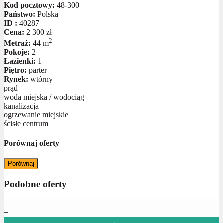
Kod pocztowy:
48-300
Państwo:
Polska
ID :
40287
Cena:
2 300 zł
2
Metraż:
44 m
Pokoje:
2
Łazienki:
1
Piętro:
parter
Rynek:
wtórny
prąd
woda miejska / wodociąg
kanalizacja
ogrzewanie miejskie
ścisłe centrum
Porównaj oferty
Porównaj
Podobne oferty
+