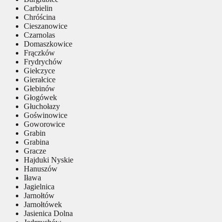
Carbielin
Chróścina
Cieszanowice
Czarnolas
Domaszkowice
Frączków
Frydrychów
Giełczyce
Gierałcice
Głebinów
Głogówek
Głuchołazy
Goświnowice
Goworowice
Grabin
Grabina
Gracze
Hajduki Nyskie
Hanuszów
Iława
Jagielnica
Jarnołtów
Jarnołtówek
Jasienica Dolna