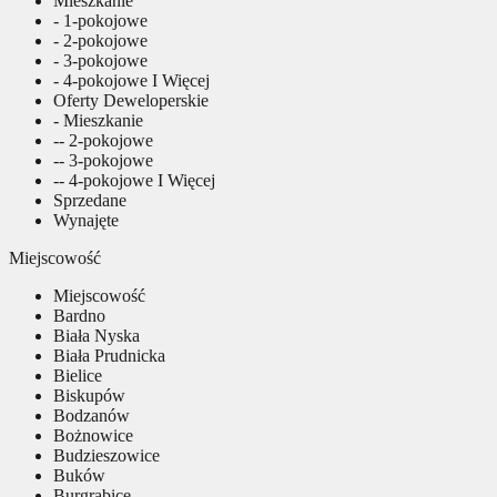
Mieszkanie
- 1-pokojowe
- 2-pokojowe
- 3-pokojowe
- 4-pokojowe I Więcej
Oferty Deweloperskie
- Mieszkanie
-- 2-pokojowe
-- 3-pokojowe
-- 4-pokojowe I Więcej
Sprzedane
Wynajęte
Miejscowość
Miejscowość
Bardno
Biała Nyska
Biała Prudnicka
Bielice
Biskupów
Bodzanów
Bożnowice
Budzieszowice
Buków
Burgrabice