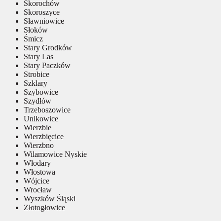
Skorochów
Skoroszyce
Sławniowice
Słoków
Śmicz
Stary Grodków
Stary Las
Stary Paczków
Strobice
Szklary
Szybowice
Szydłów
Trzeboszowice
Unikowice
Wierzbie
Wierzbięcice
Wierzbno
Wilamowice Nyskie
Włodary
Włostowa
Wójcice
Wrocław
Wyszków Śląski
Złotogłowice