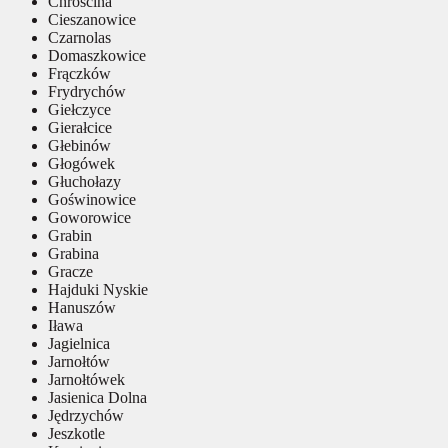
Chróścina
Cieszanowice
Czarnolas
Domaszkowice
Frączków
Frydrychów
Giełczyce
Gierałcice
Głebinów
Głogówek
Głuchołazy
Goświnowice
Goworowice
Grabin
Grabina
Gracze
Hajduki Nyskie
Hanuszów
Iława
Jagielnica
Jarnołtów
Jarnołtówek
Jasienica Dolna
Jędrzychów
Jeszkotle