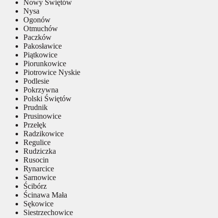
Nowy Świętów
Nysa
Ogonów
Otmuchów
Paczków
Pakosławice
Piątkowice
Piorunkowice
Piotrowice Nyskie
Podlesie
Pokrzywna
Polski Świętów
Prudnik
Prusinowice
Przełęk
Radzikowice
Regulice
Rudziczka
Rusocin
Rynarcice
Sarnowice
Ścibórz
Ścinawa Mała
Sękowice
Siestrzechowice