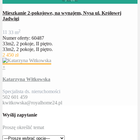
Mieszkanie 2-pokojowe, na wynajem, Nysa ul. Królowej
Jadwigi
2
1
1
33 m
Numer oferty: 60487
33m2, 2 pokoje, II piętro.
33m2, 2 pokoje, II piętro.
2 450 zł
+
Katarzyna Witkowska
Specjalista ds. nieruchomości
502 601 459
kwitkowska@royalhome24.pl
Wyślij zapytanie
Proszę określić temat