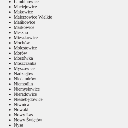
Łambinowice
Maciejowice
Makowice
Malerzowice Wielkie
Mańkowice
Markowice
Meszno
Mieszkowice
Mochów
Molestowice
Morów
Mostówka
Moszczanka
Myszowice
Nadziejów
Niedamirów
Niemodlin
Niemysłowice
Nieradowice
Niesiebędowice
Niwnica
Nowaki
Nowy Las
Nowy Świętów
Nysa