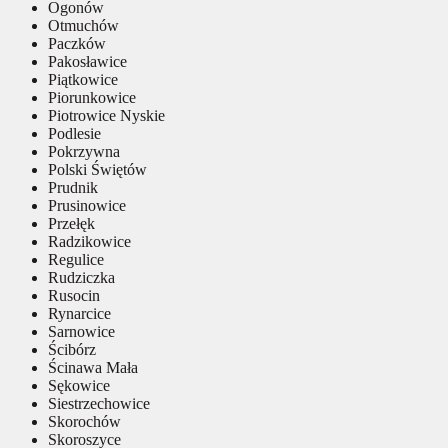
Ogonów
Otmuchów
Paczków
Pakosławice
Piątkowice
Piorunkowice
Piotrowice Nyskie
Podlesie
Pokrzywna
Polski Świętów
Prudnik
Prusinowice
Przełęk
Radzikowice
Regulice
Rudziczka
Rusocin
Rynarcice
Sarnowice
Ścibórz
Ścinawa Mała
Sękowice
Siestrzechowice
Skorochów
Skoroszyce