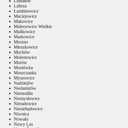
Lubiatów
Lubrza
Łambinowice
Maciejowice
Makowice
Malerzowice Wielkie
Mańkowice
Markowice
Meszno
Mieszkowice
Mochów
Molestowice
Morów
Mostówka
Moszczanka
Myszowice
Nadziejów
Niedamirów
Niemodlin
Niemysłowice
Nieradowice
Niesiebędowice
Niwnica
Nowaki
Nowy Las