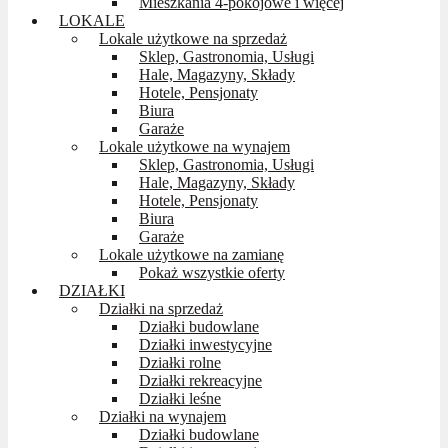
Mieszkania 4-pokojowe i więcej
LOKALE
Lokale użytkowe na sprzedaż
Sklep, Gastronomia, Usługi
Hale, Magazyny, Składy
Hotele, Pensjonaty
Biura
Garaże
Lokale użytkowe na wynajem
Sklep, Gastronomia, Usługi
Hale, Magazyny, Składy
Hotele, Pensjonaty
Biura
Garaże
Lokale użytkowe na zamianę
Pokaż wszystkie oferty
DZIAŁKI
Działki na sprzedaż
Działki budowlane
Działki inwestycyjne
Działki rolne
Działki rekreacyjne
Działki leśne
Działki na wynajem
Działki budowlane