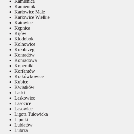
Kamienica
Kamiennik
Karłowice Małe
Karłowice Wielkie
Katowice
Kępnica
Kijów
Kłodobok
Kolnowice
Kołobrzeg
Konradów
Konradowa
Koperniki
Korfantów
Krakówkowice
Kubice
Kwiatków
Laski
Laskowiec
Lasocice
Lasowice
Ligota Tułowicka
Lipniki
Lubiatów
Lubrza