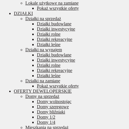
Lokale użytkowe na zamianę
Pokaż wszystkie oferty
DZIAŁKI
Działki na sprzedaż
Działki budowlane
Działki inwestycyjne
Działki rolne
Działki rekreacyjne
Działki leśne
Działki na wynajem
Działki budowlane
Działki inwestycyjne
Działki rolne
Działki rekreacyjne
Działki leśne
Działki na zamianę
Pokaż wszystkie oferty
OFERTY DEWELOPERSKIE
Domy na sprzedaż
Domy wolnostojąc
Domy szeregowe
Domy bliźniaki
Domy 1/2
Domy 1/4
Mieszkania na sprzedaż