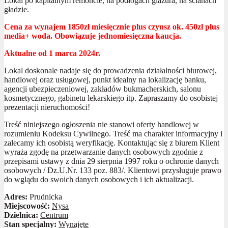
Lokal po kapitalnym remoncie, na podłogach glazura, na ścianach
gładzie.
Cena za wynajem 1850zł miesięcznie plus czynsz ok. 450zł plus
media+ woda. Obowiązuje jednomiesięczna kaucja.
Aktualne od 1 marca 2024r.
Lokal doskonale nadaje się do prowadzenia działalności biurowej,
handlowej oraz usługowej, punkt idealny na lokalizację banku,
agencji ubezpieczeniowej, zakładów bukmacherskich, salonu
kosmetycznego, gabinetu lekarskiego itp. Zapraszamy do osobistej
prezentacji nieruchomości!
Treść niniejszego ogłoszenia nie stanowi oferty handlowej w
rozumieniu Kodeksu Cywilnego. Treść ma charakter informacyjny i
zalecamy ich osobistą weryfikację. Kontaktując się z biurem Klient
wyraża zgodę na przetwarzanie danych osobowych zgodnie z
przepisami ustawy z dnia 29 sierpnia 1997 roku o ochronie danych
osobowych / Dz.U.Nr. 133 poz. 883/. Klientowi przysługuje prawo
do wglądu do swoich danych osobowych i ich aktualizacji.
Adres:
Prudnicka
Miejscowość:
Nysa
Dzielnica:
Centrum
Stan specjalny:
Wynajęte