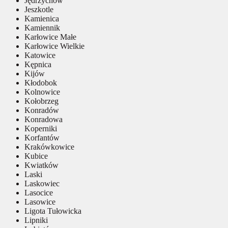
Jędrzychów
Jeszkotle
Kamienica
Kamiennik
Karłowice Małe
Karłowice Wielkie
Katowice
Kępnica
Kijów
Kłodobok
Kolnowice
Kołobrzeg
Konradów
Konradowa
Koperniki
Korfantów
Krakówkowice
Kubice
Kwiatków
Laski
Laskowiec
Lasocice
Lasowice
Ligota Tułowicka
Lipniki