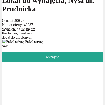
Lokal do wynajęcia, Nysa ul.
Prudnicka
Cena:
2 300 zł
Numer oferty: 40287
Wynajęte
na
Wynajem
Prudnicka,
Centrum
dodaj do ulubionych
Poleć ofertę
5419
wynajęte