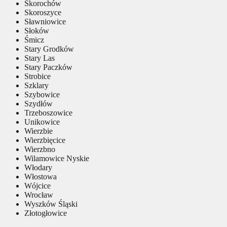
Skorochów
Skoroszyce
Sławniowice
Słoków
Śmicz
Stary Grodków
Stary Las
Stary Paczków
Strobice
Szklary
Szybowice
Szydłów
Trzeboszowice
Unikowice
Wierzbie
Wierzbięcice
Wierzbno
Wilamowice Nyskie
Włodary
Włostowa
Wójcice
Wrocław
Wyszków Śląski
Złotogłowice