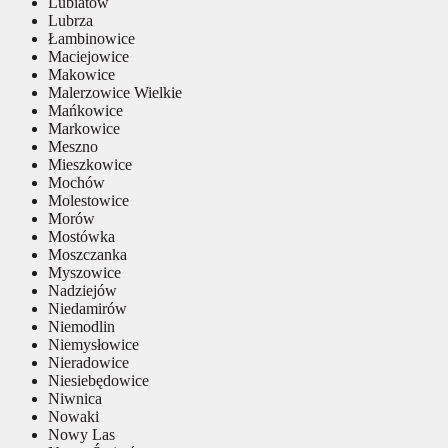
Lubiatów
Lubrza
Łambinowice
Maciejowice
Makowice
Malerzowice Wielkie
Mańkowice
Markowice
Meszno
Mieszkowice
Mochów
Molestowice
Morów
Mostówka
Moszczanka
Myszowice
Nadziejów
Niedamirów
Niemodlin
Niemysłowice
Nieradowice
Niesiebędowice
Niwnica
Nowaki
Nowy Las