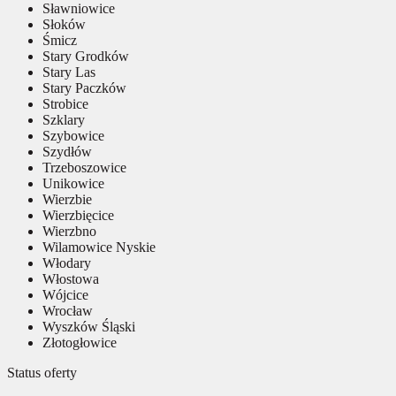
Sławniowice
Słoków
Śmicz
Stary Grodków
Stary Las
Stary Paczków
Strobice
Szklary
Szybowice
Szydłów
Trzeboszowice
Unikowice
Wierzbie
Wierzbięcice
Wierzbno
Wilamowice Nyskie
Włodary
Włostowa
Wójcice
Wrocław
Wyszków Śląski
Złotogłowice
Status oferty