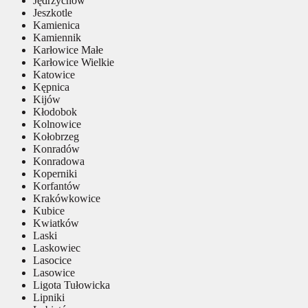
Jędrzychów
Jeszkotle
Kamienica
Kamiennik
Karłowice Małe
Karłowice Wielkie
Katowice
Kępnica
Kijów
Kłodobok
Kolnowice
Kołobrzeg
Konradów
Konradowa
Koperniki
Korfantów
Krakówkowice
Kubice
Kwiatków
Laski
Laskowiec
Lasocice
Lasowice
Ligota Tułowicka
Lipniki