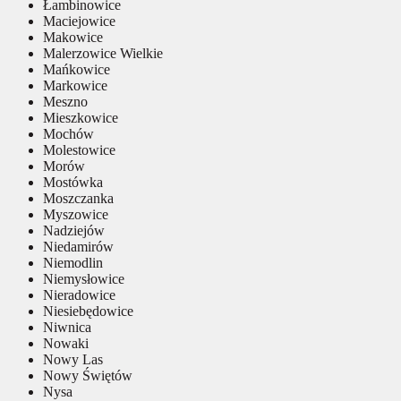
Łambinowice
Maciejowice
Makowice
Malerzowice Wielkie
Mańkowice
Markowice
Meszno
Mieszkowice
Mochów
Molestowice
Morów
Mostówka
Moszczanka
Myszowice
Nadziejów
Niedamirów
Niemodlin
Niemysłowice
Nieradowice
Niesiebędowice
Niwnica
Nowaki
Nowy Las
Nowy Świętów
Nysa