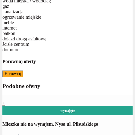
woda miejska / wodociąg
gaz
kanalizacja
ogrzewanie miejskie
meble
internet
balkon
dojazd drogą asfaltową
ścisłe centrum
domofon
Porównaj oferty
Porównaj
Podobne oferty
+
wynajęte
Mieszka nie na wynajem, Nysa ul. Piłsudskiego