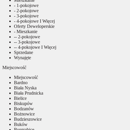
Mieszkanie
- 1-pokojowe
- 2-pokojowe
- 3-pokojowe
- 4-pokojowe I Więcej
Oferty Deweloperskie
- Mieszkanie
-- 2-pokojowe
-- 3-pokojowe
-- 4-pokojowe I Więcej
Sprzedane
Wynajęte
Miejscowość
Miejscowość
Bardno
Biała Nyska
Biała Prudnicka
Bielice
Biskupów
Bodzanów
Bożnowice
Budzieszowice
Buków
Burgrabice