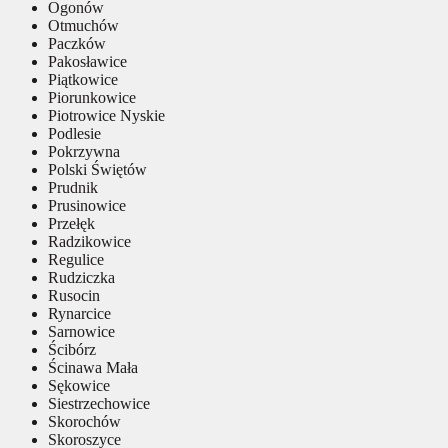
Ogonów
Otmuchów
Paczków
Pakosławice
Piątkowice
Piorunkowice
Piotrowice Nyskie
Podlesie
Pokrzywna
Polski Świętów
Prudnik
Prusinowice
Przełęk
Radzikowice
Regulice
Rudziczka
Rusocin
Rynarcice
Sarnowice
Ścibórz
Ścinawa Mała
Sękowice
Siestrzechowice
Skorochów
Skoroszyce