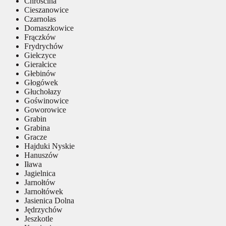
Chróścina
Cieszanowice
Czarnolas
Domaszkowice
Frączków
Frydrychów
Giełczyce
Gierałcice
Głebinów
Głogówek
Głuchołazy
Goświnowice
Goworowice
Grabin
Grabina
Gracze
Hajduki Nyskie
Hanuszów
Iława
Jagielnica
Jarnołtów
Jarnołtówek
Jasienica Dolna
Jędrzychów
Jeszkotle