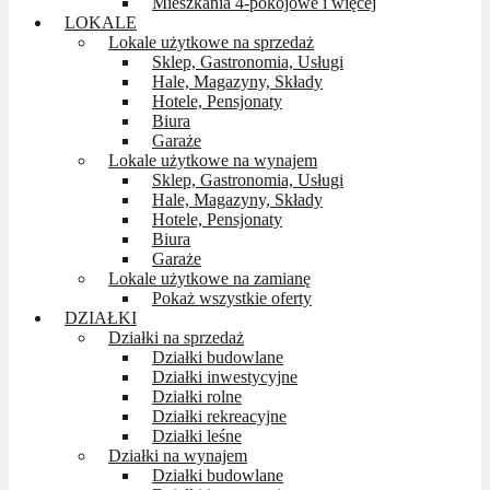
Mieszkania 4-pokojowe i więcej
LOKALE
Lokale użytkowe na sprzedaż
Sklep, Gastronomia, Usługi
Hale, Magazyny, Składy
Hotele, Pensjonaty
Biura
Garaże
Lokale użytkowe na wynajem
Sklep, Gastronomia, Usługi
Hale, Magazyny, Składy
Hotele, Pensjonaty
Biura
Garaże
Lokale użytkowe na zamianę
Pokaż wszystkie oferty
DZIAŁKI
Działki na sprzedaż
Działki budowlane
Działki inwestycyjne
Działki rolne
Działki rekreacyjne
Działki leśne
Działki na wynajem
Działki budowlane