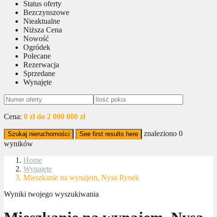
Status oferty
Bezczynszowe
Nieaktualne
Niższa Cena
Nowość
Ogródek
Polecane
Rezerwacja
Sprzedane
Wynajęte
Cena:
0 zł do 2 000 000 zł
znaleziono
0
Szukaj nieruchomości
See first results here
wyników
Home
Wynajęte
Mieszkanie na wynajem, Nysa Rynek
Wyniki twojego wyszukiwania