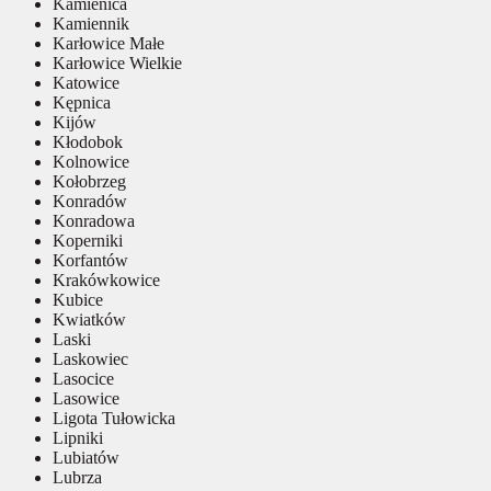
Kamienica
Kamiennik
Karłowice Małe
Karłowice Wielkie
Katowice
Kępnica
Kijów
Kłodobok
Kolnowice
Kołobrzeg
Konradów
Konradowa
Koperniki
Korfantów
Krakówkowice
Kubice
Kwiatków
Laski
Laskowiec
Lasocice
Lasowice
Ligota Tułowicka
Lipniki
Lubiatów
Lubrza