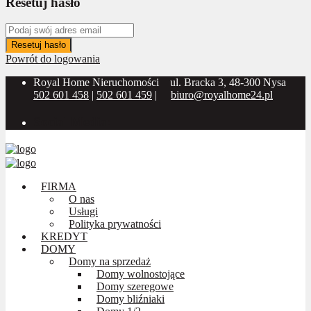
Resetuj hasło
Resetuj hasło
Powrót do logowania
Royal Home Nieruchomości
ul. Bracka 3, 48-300 Nysa
502 601 458
|
502 601 459
|
biuro@royalhome24.pl
Social Media:
FIRMA
O nas
Usługi
Polityka prywatności
KREDYT
DOMY
Domy na sprzedaż
Domy wolnostojące
Domy szeregowe
Domy bliźniaki