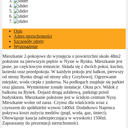
Opis
Adres nieruchomości
Szczegóły oferty
Wyposażenie
Mieszkanie 2-pokojowe do wynajęcia o powierzchni około 48m2
położone na pierwszym piętrze w Nysie w Rynku. Mieszkanie jest
jasne, po częściowym remoncie. Składa się z dwóch pokoi, kuchni,
łazienki oraz przedpokoju. W każdym pokoju jest balkon, pierwszy
od strony Rynku drugi od strony ulicy Grzybowej. Ogrzewanie
miejskie, woda ciepła z junkersa. Na podłogach znajduje się parkiet
oraz glazura. Wymienione zostały instalacje. Okna pcv. Widok z
balkonu na Rynek. Dojazd drogą asfaltową, parkingi przed
budynkiem. Mieszkanie położone jest w ścisłym centrum Nysy.
Mieszkanie wolne od zaraz. Czynsz dla właściciela wraz z
czynszem do spółdzielni wynosi 1400zł. Dodatkowo Najemca
pokrywa koszt zużycia mediów (prąd, woda, gaz, śmieci).
Obowiązuje kaucja zabezpieczająca w wysokości 1500zł.
Zapraszamy do prezentacji nieruchomości.