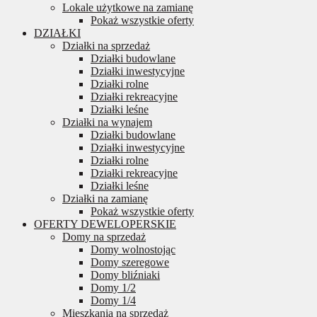
Lokale użytkowe na zamianę
Pokaż wszystkie oferty
DZIAŁKI
Działki na sprzedaż
Działki budowlane
Działki inwestycyjne
Działki rolne
Działki rekreacyjne
Działki leśne
Działki na wynajem
Działki budowlane
Działki inwestycyjne
Działki rolne
Działki rekreacyjne
Działki leśne
Działki na zamianę
Pokaż wszystkie oferty
OFERTY DEWELOPERSKIE
Domy na sprzedaż
Domy wolnostojąc
Domy szeregowe
Domy bliźniaki
Domy 1/2
Domy 1/4
Mieszkania na sprzedaż