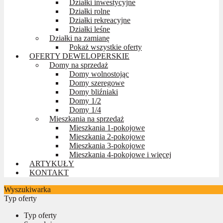
Działki inwestycyjne
Działki rolne
Działki rekreacyjne
Działki leśne
Działki na zamianę
Pokaż wszystkie oferty
OFERTY DEWELOPERSKIE
Domy na sprzedaż
Domy wolnostojąc
Domy szeregowe
Domy bliźniaki
Domy 1/2
Domy 1/4
Mieszkania na sprzedaż
Mieszkania 1-pokojowe
Mieszkania 2-pokojowe
Mieszkania 3-pokojowe
Mieszkania 4-pokojowe i więcej
ARTYKUŁY
KONTAKT
Wyszukiwarka
Typ oferty
Typ oferty