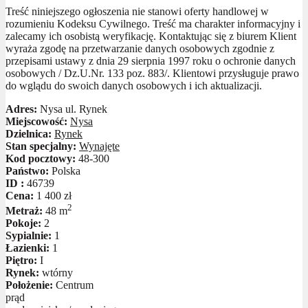
Treść niniejszego ogłoszenia nie stanowi oferty handlowej w
rozumieniu Kodeksu Cywilnego. Treść ma charakter informacyjny i
zalecamy ich osobistą weryfikację. Kontaktując się z biurem Klient
wyraża zgodę na przetwarzanie danych osobowych zgodnie z
przepisami ustawy z dnia 29 sierpnia 1997 roku o ochronie danych
osobowych / Dz.U.Nr. 133 poz. 883/. Klientowi przysługuje prawo
do wglądu do swoich danych osobowych i ich aktualizacji.
Adres:
Nysa ul. Rynek
Miejscowość:
Nysa
Dzielnica:
Rynek
Stan specjalny:
Wynajęte
Kod pocztowy:
48-300
Państwo:
Polska
ID :
46739
Cena:
1 400 zł
2
Metraż:
48 m
Pokoje:
2
Sypialnie:
1
Łazienki:
1
Piętro:
I
Rynek:
wtórny
Położenie:
Centrum
prąd