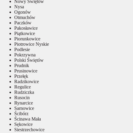
Nowy Świętów
Nysa
Ogonów
Otmuchów
Paczków
Pakosławice
Piątkowice
Piorunkowice
Piotrowice Nyskie
Podlesie
Pokrzywna
Polski Świętów
Prudnik
Prusinowice
Przełęk
Radzikowice
Regulice
Rudziczka
Rusocin
Rynarcice
Sarnowice
Ścibórz
Ścinawa Mała
Sękowice
Siestrzechowice