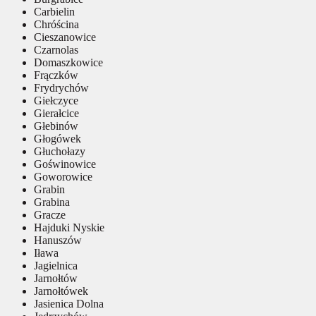
Carbielin
Chróścina
Cieszanowice
Czarnolas
Domaszkowice
Frączków
Frydrychów
Giełczyce
Gierałcice
Głebinów
Głogówek
Głuchołazy
Goświnowice
Goworowice
Grabin
Grabina
Gracze
Hajduki Nyskie
Hanuszów
Iława
Jagielnica
Jarnołtów
Jarnołtówek
Jasienica Dolna