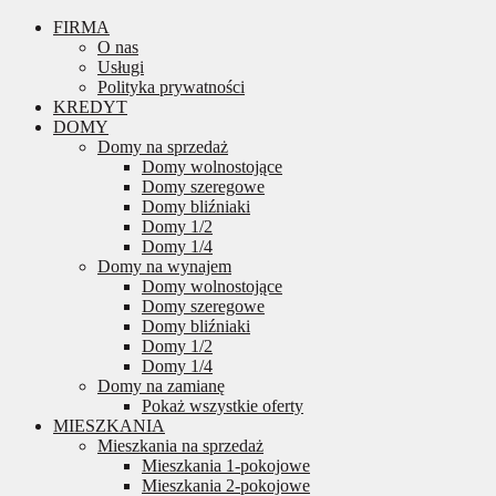
FIRMA
O nas
Usługi
Polityka prywatności
KREDYT
DOMY
Domy na sprzedaż
Domy wolnostojące
Domy szeregowe
Domy bliźniaki
Domy 1/2
Domy 1/4
Domy na wynajem
Domy wolnostojące
Domy szeregowe
Domy bliźniaki
Domy 1/2
Domy 1/4
Domy na zamianę
Pokaż wszystkie oferty
MIESZKANIA
Mieszkania na sprzedaż
Mieszkania 1-pokojowe
Mieszkania 2-pokojowe