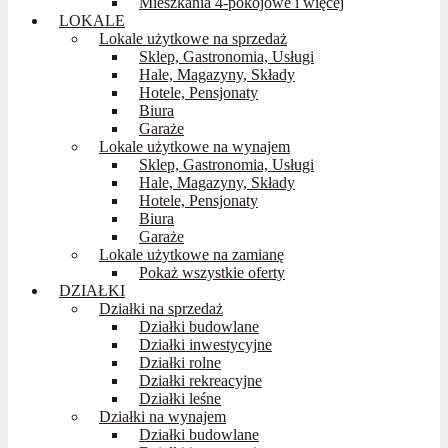
Mieszkania 4-pokojowe i więcej
LOKALE
Lokale użytkowe na sprzedaż
Sklep, Gastronomia, Usługi
Hale, Magazyny, Składy
Hotele, Pensjonaty
Biura
Garaże
Lokale użytkowe na wynajem
Sklep, Gastronomia, Usługi
Hale, Magazyny, Składy
Hotele, Pensjonaty
Biura
Garaże
Lokale użytkowe na zamianę
Pokaż wszystkie oferty
DZIAŁKI
Działki na sprzedaż
Działki budowlane
Działki inwestycyjne
Działki rolne
Działki rekreacyjne
Działki leśne
Działki na wynajem
Działki budowlane