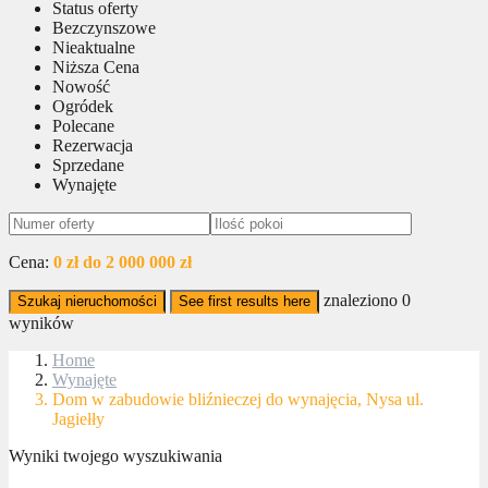
Status oferty
Bezczynszowe
Nieaktualne
Niższa Cena
Nowość
Ogródek
Polecane
Rezerwacja
Sprzedane
Wynajęte
Cena:
0 zł do 2 000 000 zł
znaleziono
0
Szukaj nieruchomości
See first results here
wyników
Home
Wynajęte
Dom w zabudowie bliźnieczej do wynajęcia, Nysa ul.
Jagiełły
Wyniki twojego wyszukiwania