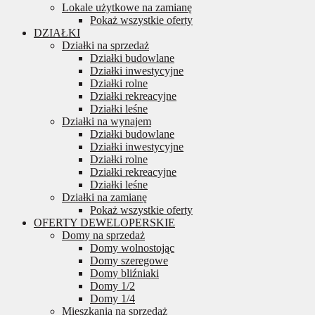
Lokale użytkowe na zamianę
Pokaż wszystkie oferty
DZIAŁKI
Działki na sprzedaż
Działki budowlane
Działki inwestycyjne
Działki rolne
Działki rekreacyjne
Działki leśne
Działki na wynajem
Działki budowlane
Działki inwestycyjne
Działki rolne
Działki rekreacyjne
Działki leśne
Działki na zamianę
Pokaż wszystkie oferty
OFERTY DEWELOPERSKIE
Domy na sprzedaż
Domy wolnostojąc
Domy szeregowe
Domy bliźniaki
Domy 1/2
Domy 1/4
Mieszkania na sprzedaż