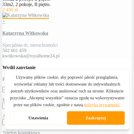
33m2, 2 pokoje, II piętro.
2 450 zł
+
Katarzyna Witkowska
Specjalista ds. nieruchomości
502 601 459
kwitkowska@royalhome24.pl
Wyślij zapytanie
Proszę określić temat
Imię i nazwisko
Adres email
Telefon kontaktowy