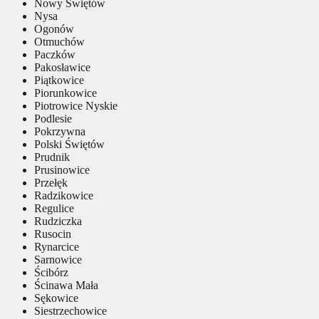
Nowy Świętów
Nysa
Ogonów
Otmuchów
Paczków
Pakosławice
Piątkowice
Piorunkowice
Piotrowice Nyskie
Podlesie
Pokrzywna
Polski Świętów
Prudnik
Prusinowice
Przełęk
Radzikowice
Regulice
Rudziczka
Rusocin
Rynarcice
Sarnowice
Ścibórz
Ścinawa Mała
Sękowice
Siestrzechowice