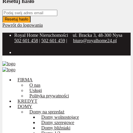
Resetuj hasło
Resetuj hasło
Powrót do logowania
Royal Home Nieruchomości
ul. Bracka 3, 48-300 Nysa
502 601 458
|
502 601 459
|
biuro@royalhome24.pl
Social Media:
FIRMA
O nas
Usługi
Polityka prywatności
KREDYT
DOMY
Domy na sprzedaż
Domy wolnostojące
Domy szeregowe
Domy bliźniaki