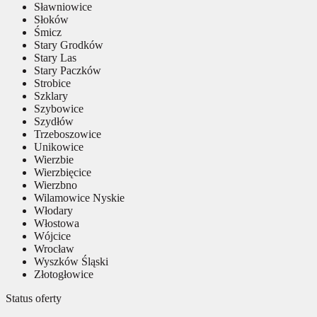
Sławniowice
Słoków
Śmicz
Stary Grodków
Stary Las
Stary Paczków
Strobice
Szklary
Szybowice
Szydłów
Trzeboszowice
Unikowice
Wierzbie
Wierzbięcice
Wierzbno
Wilamowice Nyskie
Włodary
Włostowa
Wójcice
Wrocław
Wyszków Śląski
Złotogłowice
Status oferty