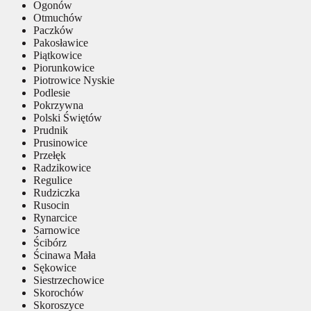
Ogonów
Otmuchów
Paczków
Pakosławice
Piątkowice
Piorunkowice
Piotrowice Nyskie
Podlesie
Pokrzywna
Polski Świętów
Prudnik
Prusinowice
Przełęk
Radzikowice
Regulice
Rudziczka
Rusocin
Rynarcice
Sarnowice
Ścibórz
Ścinawa Mała
Sękowice
Siestrzechowice
Skorochów
Skoroszyce