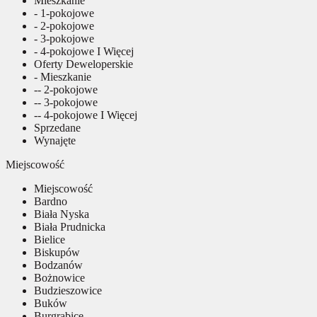
Mieszkanie
- 1-pokojowe
- 2-pokojowe
- 3-pokojowe
- 4-pokojowe I Więcej
Oferty Deweloperskie
- Mieszkanie
-- 2-pokojowe
-- 3-pokojowe
-- 4-pokojowe I Więcej
Sprzedane
Wynajęte
Miejscowość
Miejscowość
Bardno
Biała Nyska
Biała Prudnicka
Bielice
Biskupów
Bodzanów
Bożnowice
Budzieszowice
Buków
Burgrabice