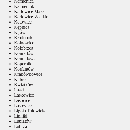
Kamienica
Kamiennik
Karłowice Małe
Karłowice Wielkie
Katowice
Kępnica
Kijów
Kłodobok
Kolnowice
Kołobrzeg
Konradów
Konradowa
Koperniki
Korfantów
Krakówkowice
Kubice
Kwiatków
Laski
Laskowiec
Lasocice
Lasowice
Ligota Tułowicka
Lipniki
Lubiatów
Lubrza