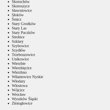
Skorochów
Skoroszyce
Sławniowice
Słoków
Śmicz
Stary Grodków
Stary Las
Stary Paczków
Strobice
Szklary
Szybowice
Szydłów
Trzeboszowice
Unikowice
Wierzbie
Wierzbięcice
Wierzbno
Wilamowice Nyskie
Włodary
Włostowa
Wójcice
Wrocław
Wyszków Śląski
Złotogłowice