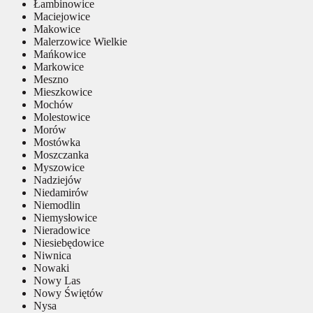
Łambinowice
Maciejowice
Makowice
Malerzowice Wielkie
Mańkowice
Markowice
Meszno
Mieszkowice
Mochów
Molestowice
Morów
Mostówka
Moszczanka
Myszowice
Nadziejów
Niedamirów
Niemodlin
Niemysłowice
Nieradowice
Niesiebędowice
Niwnica
Nowaki
Nowy Las
Nowy Świętów
Nysa