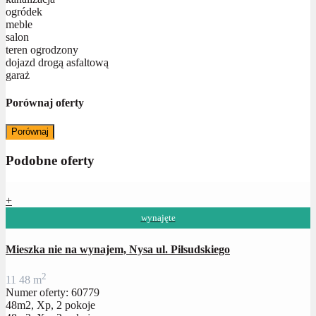
ogródek
meble
salon
teren ogrodzony
dojazd drogą asfaltową
garaż
Porównaj oferty
Porównaj
Podobne oferty
+
wynajęte
Mieszka nie na wynajem, Nysa ul. Piłsudskiego
2
1
1
48 m
Numer oferty: 60779
48m2, Xp, 2 pokoje