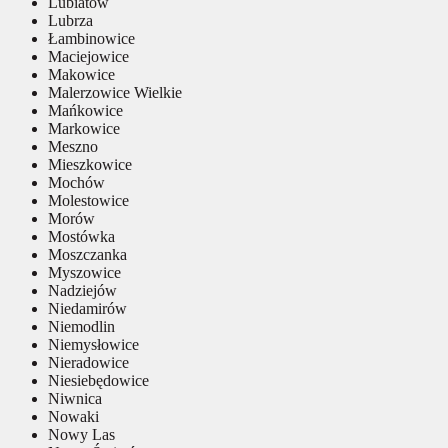
Lubiatów
Lubrza
Łambinowice
Maciejowice
Makowice
Malerzowice Wielkie
Mańkowice
Markowice
Meszno
Mieszkowice
Mochów
Molestowice
Morów
Mostówka
Moszczanka
Myszowice
Nadziejów
Niedamirów
Niemodlin
Niemysłowice
Nieradowice
Niesiebędowice
Niwnica
Nowaki
Nowy Las