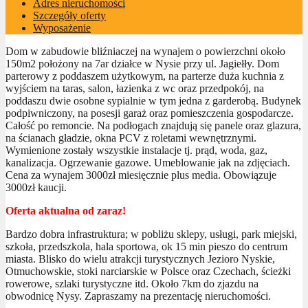
Adres nieruchomości
Szczegóły oferty
Wyposażenie
Dom w zabudowie bliźniaczej na wynajem o powierzchni około
150m2 położony na 7ar działce w Nysie przy ul. Jagiełły. Dom
parterowy z poddaszem użytkowym, na parterze duża kuchnia z
wyjściem na taras, salon, łazienka z wc oraz przedpokój, na
poddaszu dwie osobne sypialnie w tym jedna z garderobą. Budynek
podpiwniczony, na posesji garaż oraz pomieszczenia gospodarcze.
Całość po remoncie. Na podłogach znajdują się panele oraz glazura,
na ścianach gładzie, okna PCV z roletami wewnętrznymi.
Wymienione zostały wszystkie instalacje tj. prąd, woda, gaz,
kanalizacja. Ogrzewanie gazowe. Umeblowanie jak na zdjęciach.
Cena za wynajem 3000zł miesięcznie plus media. Obowiązuje
3000zł kaucji.
Oferta aktualna od zaraz!
Bardzo dobra infrastruktura; w pobliżu sklepy, usługi, park miejski,
szkoła, przedszkola, hala sportowa, ok 15 min pieszo do centrum
miasta. Blisko do wielu atrakcji turystycznych Jezioro Nyskie,
Otmuchowskie, stoki narciarskie w Polsce oraz Czechach, ścieżki
rowerowe, szlaki turystyczne itd. Około 7km do zjazdu na
obwodnicę Nysy. Zapraszamy na prezentację nieruchomości.