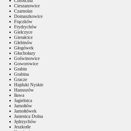
Chróścina
Cieszanowice
Czarnolas
Domaszkowice
Frączków
Frydrychów
Giełczyce
Gierałcice
Głebinów
Głogówek
Głuchołazy
Goświnowice
Goworowice
Grabin
Grabina
Gracze
Hajduki Nyskie
Hanuszów
Iława
Jagielnica
Jarnołtów
Jarnołtówek
Jasienica Dolna
Jędrzychów
Jeszkotle