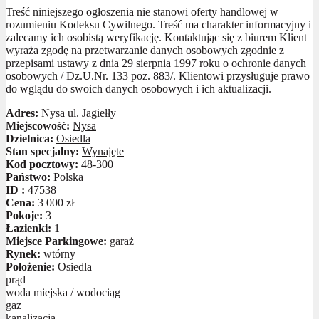
Treść niniejszego ogłoszenia nie stanowi oferty handlowej w
rozumieniu Kodeksu Cywilnego. Treść ma charakter informacyjny i
zalecamy ich osobistą weryfikację. Kontaktując się z biurem Klient
wyraża zgodę na przetwarzanie danych osobowych zgodnie z
przepisami ustawy z dnia 29 sierpnia 1997 roku o ochronie danych
osobowych / Dz.U.Nr. 133 poz. 883/. Klientowi przysługuje prawo
do wglądu do swoich danych osobowych i ich aktualizacji.
Adres:
Nysa ul. Jagiełły
Miejscowość:
Nysa
Dzielnica:
Osiedla
Stan specjalny:
Wynajęte
Kod pocztowy:
48-300
Państwo:
Polska
ID :
47538
Cena:
3 000 zł
Pokoje:
3
Łazienki:
1
Miejsce Parkingowe:
garaż
Rynek:
wtórny
Położenie:
Osiedla
prąd
woda miejska / wodociąg
gaz
kanalizacja