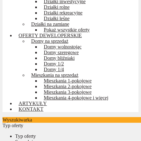
Działki inwestycyjne
Działki rolne
Działki rekreacyjne
Działki leśne
Działki na zamianę
Pokaż wszystkie oferty
OFERTY DEWELOPERSKIE
Domy na sprzedaż
Domy wolnostojąc
Domy szeregowe
Domy bliźniaki
Domy 1/2
Domy 1/4
Mieszkania na sprzedaż
Mieszkania 1-pokojowe
Mieszkania 2-pokojowe
Mieszkania 3-pokojowe
Mieszkania 4-pokojowe i więcej
ARTYKUŁY
KONTAKT
Wyszukiwarka
Typ oferty
Typ oferty