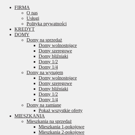
FIRMA
O nas
Usługi
Polityka prywatności
KREDYT
DOMY
Domy na sprzedaż
Domy wolnostojące
Domy szeregowe
Domy bliźniaki
Domy 1/2
Domy 1/4
Domy na wynajem
Domy wolnostojące
Domy szeregowe
Domy bliźniaki
Domy 1/2
Domy 1/4
Domy na zamianę
Pokaż wszystkie oferty
MIESZKANIA
Mieszkania na sprzedaż
Mieszkania 1-pokojowe
Mieszkania 2-pokojowe