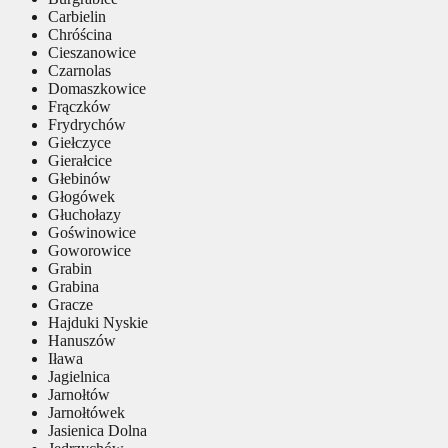
Carbielin
Chróścina
Cieszanowice
Czarnolas
Domaszkowice
Frączków
Frydrychów
Giełczyce
Gierałcice
Głebinów
Głogówek
Głuchołazy
Goświnowice
Goworowice
Grabin
Grabina
Gracze
Hajduki Nyskie
Hanuszów
Iława
Jagielnica
Jarnołtów
Jarnołtówek
Jasienica Dolna