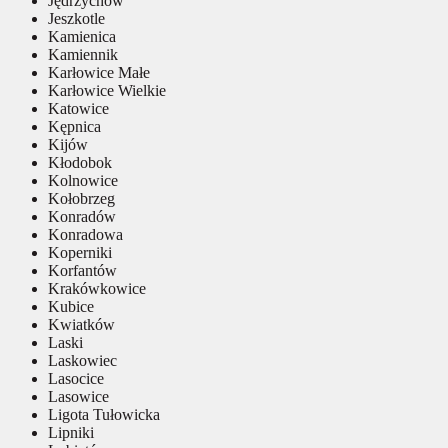
Jędrzychów
Jeszkotle
Kamienica
Kamiennik
Karłowice Małe
Karłowice Wielkie
Katowice
Kępnica
Kijów
Kłodobok
Kolnowice
Kołobrzeg
Konradów
Konradowa
Koperniki
Korfantów
Krakówkowice
Kubice
Kwiatków
Laski
Laskowiec
Lasocice
Lasowice
Ligota Tułowicka
Lipniki