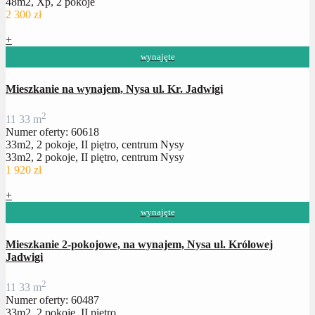
48m2, Xp, 2 pokoje
2 300 zł
+
wynajęte
Mieszkanie na wynajem, Nysa ul. Kr. Jadwigi
2
1
1
33 m
Numer oferty: 60618
33m2, 2 pokoje, II piętro, centrum Nysy
33m2, 2 pokoje, II piętro, centrum Nysy
1 920 zł
+
wynajęte
Mieszkanie 2-pokojowe, na wynajem, Nysa ul. Królowej
Jadwigi
2
1
1
33 m
Numer oferty: 60487
33m2, 2 pokoje, II piętro.