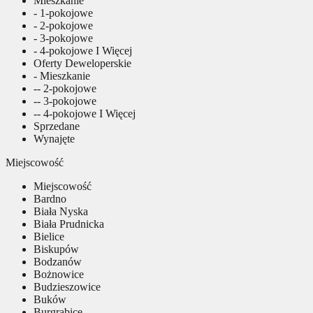
Mieszkanie
- 1-pokojowe
- 2-pokojowe
- 3-pokojowe
- 4-pokojowe I Więcej
Oferty Deweloperskie
- Mieszkanie
-- 2-pokojowe
-- 3-pokojowe
-- 4-pokojowe I Więcej
Sprzedane
Wynajęte
Miejscowość
Miejscowość
Bardno
Biała Nyska
Biała Prudnicka
Bielice
Biskupów
Bodzanów
Bożnowice
Budzieszowice
Buków
Burgrabice