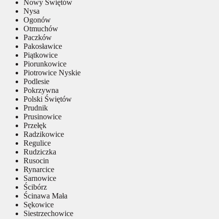
Nowy Świętów
Nysa
Ogonów
Otmuchów
Paczków
Pakosławice
Piątkowice
Piorunkowice
Piotrowice Nyskie
Podlesie
Pokrzywna
Polski Świętów
Prudnik
Prusinowice
Przełęk
Radzikowice
Regulice
Rudziczka
Rusocin
Rynarcice
Sarnowice
Ścibórz
Ścinawa Mała
Sękowice
Siestrzechowice