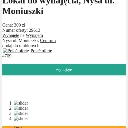
Lokal do wynajęcia, Nysa ul.
Moniuszki
Cena:
300 zł
Numer oferty: 29613
Wynajęte
na
Wynajem
Nysa ul. Moniuszki,
Centrum
dodaj do ulubionych
Poleć ofertę
4709
wynajęte