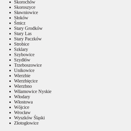
Skorochów
Skoroszyce
Sławniowice
Słoków
Śmicz
Stary Grodków
Stary Las
Stary Paczków
Strobice
Szklary
Szybowice
Szydłów
Trzeboszowice
Unikowice
Wierzbie
Wierzbięcice
Wierzbno
Wilamowice Nyskie
Włodary
Włostowa
Wójcice
Wrocław
Wyszków Śląski
Złotogłowice