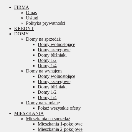
FIRMA
O nas
Usługi
Polityka prywatności
KREDYT
DOMY
Domy na sprzedaż
Domy wolnostojące
Domy szeregowe
Domy bliźniaki
Domy 1/2
Domy 1/4
Domy na wynajem
Domy wolnostojące
Domy szeregowe
Domy bliźniaki
Domy 1/2
Domy 1/4
Domy na zamianę
Pokaż wszystkie oferty
MIESZKANIA
Mieszkania na sprzedaż
Mieszkania 1-pokojowe
Mieszkania 2-pokojowe