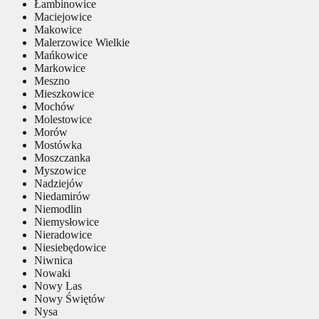
Łambinowice
Maciejowice
Makowice
Malerzowice Wielkie
Mańkowice
Markowice
Meszno
Mieszkowice
Mochów
Molestowice
Morów
Mostówka
Moszczanka
Myszowice
Nadziejów
Niedamirów
Niemodlin
Niemysłowice
Nieradowice
Niesiebędowice
Niwnica
Nowaki
Nowy Las
Nowy Świętów
Nysa