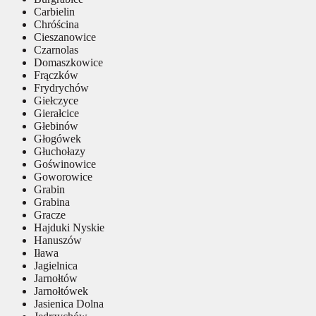
Carbielin
Chróścina
Cieszanowice
Czarnolas
Domaszkowice
Frączków
Frydrychów
Giełczyce
Gierałcice
Głebinów
Głogówek
Głuchołazy
Goświnowice
Goworowice
Grabin
Grabina
Gracze
Hajduki Nyskie
Hanuszów
Iława
Jagielnica
Jarnołtów
Jarnołtówek
Jasienica Dolna