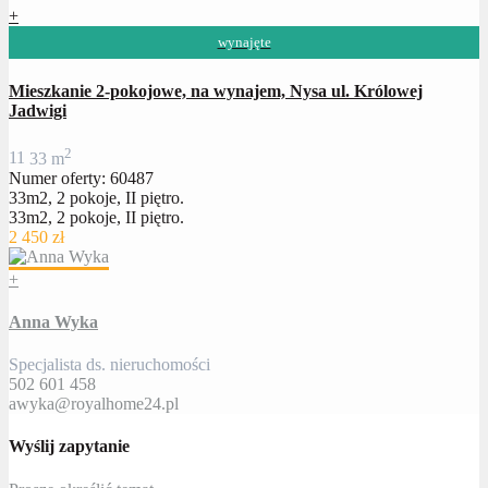
+
wynajęte
Mieszkanie 2-pokojowe, na wynajem, Nysa ul. Królowej
Jadwigi
2
1
1
33 m
Numer oferty: 60487
33m2, 2 pokoje, II piętro.
33m2, 2 pokoje, II piętro.
2 450 zł
+
Anna Wyka
Specjalista ds. nieruchomości
502 601 458
awyka@royalhome24.pl
Wyślij zapytanie