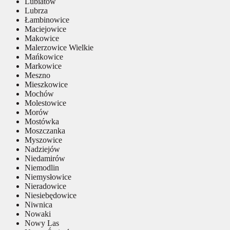
Lubiatów
Lubrza
Łambinowice
Maciejowice
Makowice
Malerzowice Wielkie
Mańkowice
Markowice
Meszno
Mieszkowice
Mochów
Molestowice
Morów
Mostówka
Moszczanka
Myszowice
Nadziejów
Niedamirów
Niemodlin
Niemysłowice
Nieradowice
Niesiebędowice
Niwnica
Nowaki
Nowy Las