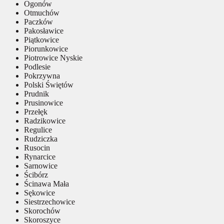
Ogonów
Otmuchów
Paczków
Pakosławice
Piątkowice
Piorunkowice
Piotrowice Nyskie
Podlesie
Pokrzywna
Polski Świętów
Prudnik
Prusinowice
Przełęk
Radzikowice
Regulice
Rudziczka
Rusocin
Rynarcice
Sarnowice
Ścibórz
Ścinawa Mała
Sękowice
Siestrzechowice
Skorochów
Skoroszyce