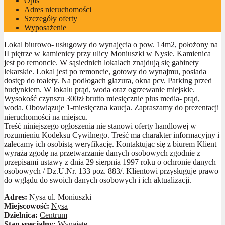
Opis
Adres nieruchomości
Szczegóły oferty
Wyposażenie
Lokal biurowo- usługowy do wynajęcia o pow. 14m2, położony na
II piętrze w kamienicy przy ulicy Moniuszki w Nysie. Kamienica
jest po remoncie. W sąsiednich lokalach znajdują się gabinety
lekarskie. Lokal jest po remoncie, gotowy do wynajmu, posiada
dostęp do toalety. Na podłogach glazura, okna pcv. Parking przed
budynkiem. W lokalu prąd, woda oraz ogrzewanie miejskie.
Wysokość czynszu 300zł brutto miesięcznie plus media- prąd,
woda. Obowiązuje 1-miesięczna kaucja. Zapraszamy do prezentacji
nieruchomości na miejscu.
Treść niniejszego ogłoszenia nie stanowi oferty handlowej w
rozumieniu Kodeksu Cywilnego. Treść ma charakter informacyjny i
zalecamy ich osobistą weryfikację. Kontaktując się z biurem Klient
wyraża zgodę na przetwarzanie danych osobowych zgodnie z
przepisami ustawy z dnia 29 sierpnia 1997 roku o ochronie danych
osobowych / Dz.U.Nr. 133 poz. 883/. Klientowi przysługuje prawo
do wglądu do swoich danych osobowych i ich aktualizacji.
Adres:
Nysa ul. Moniuszki
Miejscowość:
Nysa
Dzielnica:
Centrum
Stan specjalny:
Wynajęte