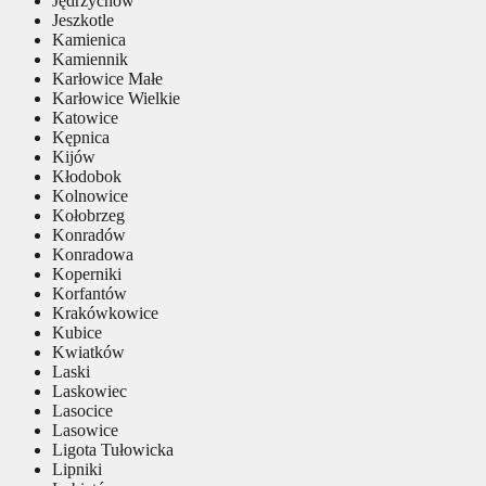
Jędrzychów
Jeszkotle
Kamienica
Kamiennik
Karłowice Małe
Karłowice Wielkie
Katowice
Kępnica
Kijów
Kłodobok
Kolnowice
Kołobrzeg
Konradów
Konradowa
Koperniki
Korfantów
Krakówkowice
Kubice
Kwiatków
Laski
Laskowiec
Lasocice
Lasowice
Ligota Tułowicka
Lipniki