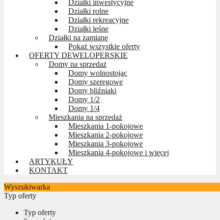
Działki inwestycyjne
Działki rolne
Działki rekreacyjne
Działki leśne
Działki na zamianę
Pokaż wszystkie oferty
OFERTY DEWELOPERSKIE
Domy na sprzedaż
Domy wolnostojąc
Domy szeregowe
Domy bliźniaki
Domy 1/2
Domy 1/4
Mieszkania na sprzedaż
Mieszkania 1-pokojowe
Mieszkania 2-pokojowe
Mieszkania 3-pokojowe
Mieszkania 4-pokojowe i więcej
ARTYKUŁY
KONTAKT
Wyszukiwarka
Typ oferty
Typ oferty