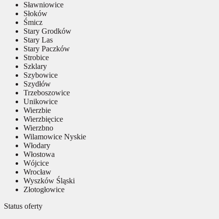
Sławniowice
Słoków
Śmicz
Stary Grodków
Stary Las
Stary Paczków
Strobice
Szklary
Szybowice
Szydłów
Trzeboszowice
Unikowice
Wierzbie
Wierzbięcice
Wierzbno
Wilamowice Nyskie
Włodary
Włostowa
Wójcice
Wrocław
Wyszków Śląski
Złotogłowice
Status oferty