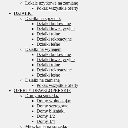
Lokale użytkowe na zamianę
Pokaż wszystkie oferty
DZIAŁKI
Działki na sprzedaż
Działki budowlane
Działki inwestycyjne
Działki rolne
Działki rekreacyjne
Działki leśne
Działki na wynajem
Działki budowlane
Działki inwestycyjne
Działki rolne
Działki rekreacyjne
Działki leśne
Działki na zamianę
Pokaż wszystkie oferty
OFERTY DEWELOPERSKIE
Domy na sprzedaż
Domy wolnostojąc
Domy szeregowe
Domy bliźniaki
Domy 1/2
Domy 1/4
Mieszkania na sprzedaż