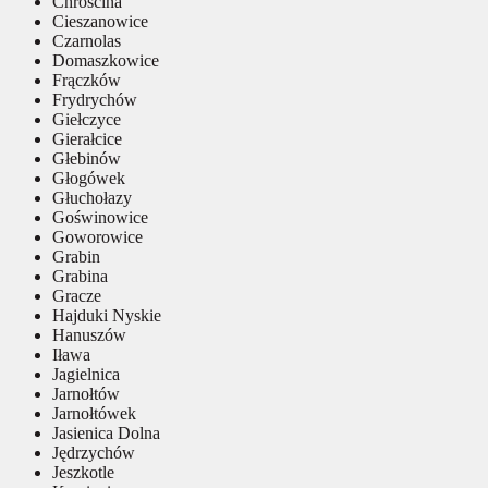
Chróścina
Cieszanowice
Czarnolas
Domaszkowice
Frączków
Frydrychów
Giełczyce
Gierałcice
Głebinów
Głogówek
Głuchołazy
Goświnowice
Goworowice
Grabin
Grabina
Gracze
Hajduki Nyskie
Hanuszów
Iława
Jagielnica
Jarnołtów
Jarnołtówek
Jasienica Dolna
Jędrzychów
Jeszkotle