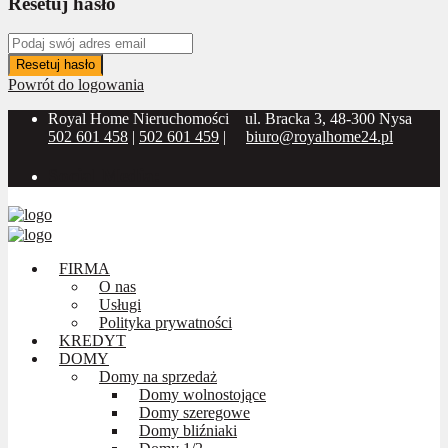
Resetuj hasło
Resetuj hasło
Powrót do logowania
Royal Home Nieruchomości
ul. Bracka 3, 48-300 Nysa
502 601 458
|
502 601 459
|
biuro@royalhome24.pl
Social Media:
FIRMA
O nas
Usługi
Polityka prywatności
KREDYT
DOMY
Domy na sprzedaż
Domy wolnostojące
Domy szeregowe
Domy bliźniaki