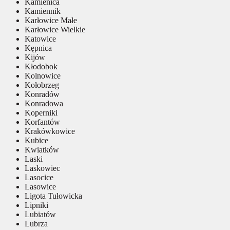
Kamienica
Kamiennik
Karłowice Małe
Karłowice Wielkie
Katowice
Kępnica
Kijów
Kłodobok
Kolnowice
Kołobrzeg
Konradów
Konradowa
Koperniki
Korfantów
Krakówkowice
Kubice
Kwiatków
Laski
Laskowiec
Lasocice
Lasowice
Ligota Tułowicka
Lipniki
Lubiatów
Lubrza