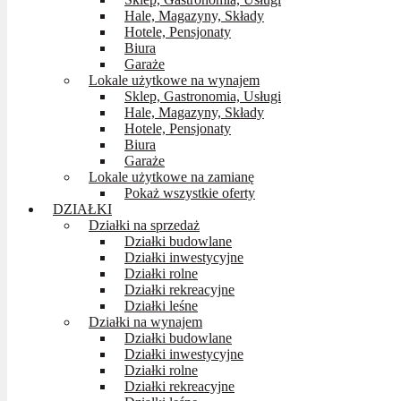
Hale, Magazyny, Składy
Hotele, Pensjonaty
Biura
Garaże
Lokale użytkowe na wynajem
Sklep, Gastronomia, Usługi
Hale, Magazyny, Składy
Hotele, Pensjonaty
Biura
Garaże
Lokale użytkowe na zamianę
Pokaż wszystkie oferty
DZIAŁKI
Działki na sprzedaż
Działki budowlane
Działki inwestycyjne
Działki rolne
Działki rekreacyjne
Działki leśne
Działki na wynajem
Działki budowlane
Działki inwestycyjne
Działki rolne
Działki rekreacyjne