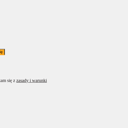
ię
am się z
zasady i warunki