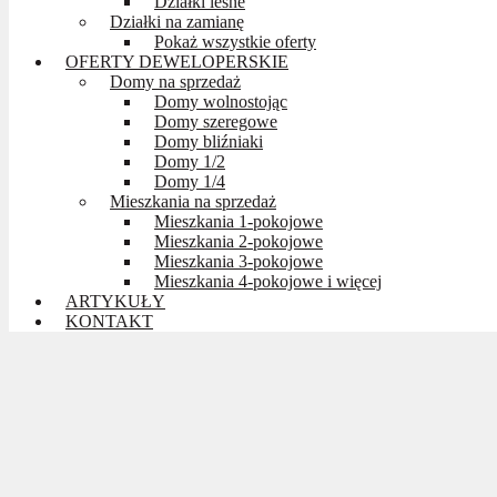
Działki leśne
Działki na zamianę
Pokaż wszystkie oferty
OFERTY DEWELOPERSKIE
Domy na sprzedaż
Domy wolnostojąc
Domy szeregowe
Domy bliźniaki
Domy 1/2
Domy 1/4
Mieszkania na sprzedaż
Mieszkania 1-pokojowe
Mieszkania 2-pokojowe
Mieszkania 3-pokojowe
Mieszkania 4-pokojowe i więcej
ARTYKUŁY
KONTAKT