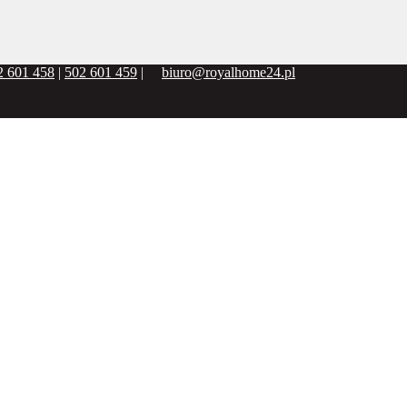
2 601 458
|
502 601 459
|
biuro@royalhome24.pl