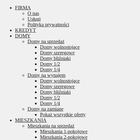
FIRMA
O nas
Usługi
Polityka prywatności
KREDYT
DOMY
Domy na sprzedaż
Domy wolnostojące
Domy szeregowe
Domy bliźniaki
Domy 1/2
Domy 1/4
Domy na wynajem
Domy wolnostojące
Domy szeregowe
Domy bliźniaki
Domy 1/2
Domy 1/4
Domy na zamianę
Pokaż wszystkie oferty
MIESZKANIA
Mieszkania na sprzedaż
Mieszkania 1-pokojowe
Mieszkania 2-pokojowe