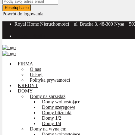
Resetuj hasło
Powrót do logowania
Royal Home Nieruchomości
ul. Bracka 3, 48-300 Nysa
50
Social Media:
FIRMA
O nas
Usługi
Polityka prywatności
KREDYT
DOMY
Domy na sprzedaż
Domy wolnostojące
Domy szeregowe
Domy bliźniaki
Domy 1/2
Domy 1/4
Domy na wynajem
Domy wolnostojące