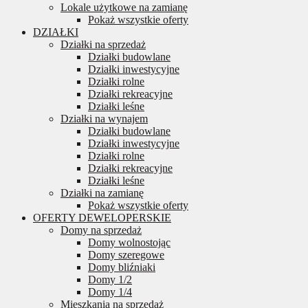
Lokale użytkowe na zamianę
Pokaż wszystkie oferty
DZIAŁKI
Działki na sprzedaż
Działki budowlane
Działki inwestycyjne
Działki rolne
Działki rekreacyjne
Działki leśne
Działki na wynajem
Działki budowlane
Działki inwestycyjne
Działki rolne
Działki rekreacyjne
Działki leśne
Działki na zamianę
Pokaż wszystkie oferty
OFERTY DEWELOPERSKIE
Domy na sprzedaż
Domy wolnostojąc
Domy szeregowe
Domy bliźniaki
Domy 1/2
Domy 1/4
Mieszkania na sprzedaż