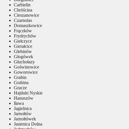
Carbielin
Chróścina
Cieszanowice
Czarnolas
Domaszkowice
Frączków
Frydrychów
Giełczyce
Gierałcice
Głebinów
Głogówek
Głuchołazy
Goświnowice
Goworowice
Grabin
Grabina
Gracze
Hajduki Nyskie
Hanuszów
Iława
Jagielnica
Jarnołtów
Jarnołtówek
Jasienica Dolna