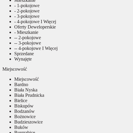
Mieszkanie
- 1-pokojowe
- 2-pokojowe
- 3-pokojowe
- 4-pokojowe I Więcej
Oferty Deweloperskie
- Mieszkanie
-- 2-pokojowe
-- 3-pokojowe
-- 4-pokojowe I Więcej
Sprzedane
Wynajęte
Miejscowość
Miejscowość
Bardno
Biała Nyska
Biała Prudnicka
Bielice
Biskupów
Bodzanów
Bożnowice
Budzieszowice
Buków
Burgrabice