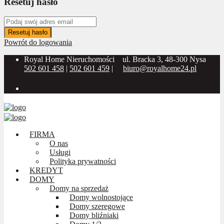
Resetuj hasło
Resetuj hasło
Powrót do logowania
Royal Home Nieruchomości
ul. Bracka 3, 48-300 Nysa
502 601 458
|
502 601 459
|
biuro@royalhome24.pl
Social Media:
FIRMA
O nas
Usługi
Polityka prywatności
KREDYT
DOMY
Domy na sprzedaż
Domy wolnostojące
Domy szeregowe
Domy bliźniaki