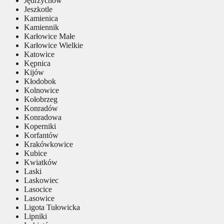
Jędrzychów
Jeszkotle
Kamienica
Kamiennik
Karłowice Małe
Karłowice Wielkie
Katowice
Kępnica
Kijów
Kłodobok
Kolnowice
Kołobrzeg
Konradów
Konradowa
Koperniki
Korfantów
Krakówkowice
Kubice
Kwiatków
Laski
Laskowiec
Lasocice
Lasowice
Ligota Tułowicka
Lipniki