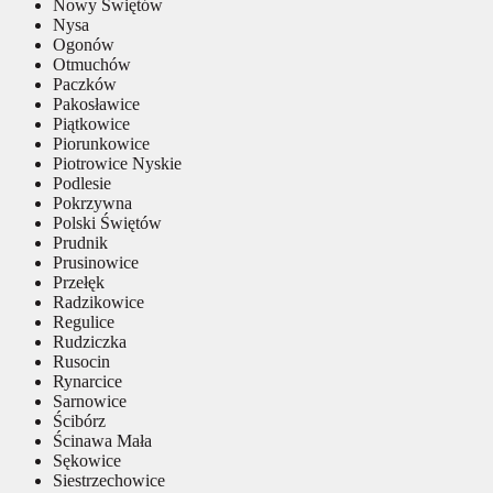
Nowy Świętów
Nysa
Ogonów
Otmuchów
Paczków
Pakosławice
Piątkowice
Piorunkowice
Piotrowice Nyskie
Podlesie
Pokrzywna
Polski Świętów
Prudnik
Prusinowice
Przełęk
Radzikowice
Regulice
Rudziczka
Rusocin
Rynarcice
Sarnowice
Ścibórz
Ścinawa Mała
Sękowice
Siestrzechowice