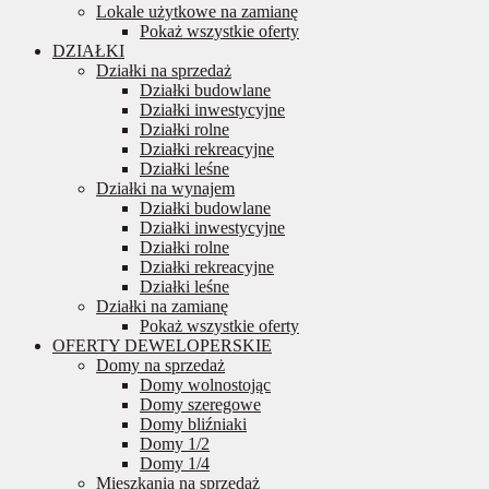
Lokale użytkowe na zamianę
Pokaż wszystkie oferty
DZIAŁKI
Działki na sprzedaż
Działki budowlane
Działki inwestycyjne
Działki rolne
Działki rekreacyjne
Działki leśne
Działki na wynajem
Działki budowlane
Działki inwestycyjne
Działki rolne
Działki rekreacyjne
Działki leśne
Działki na zamianę
Pokaż wszystkie oferty
OFERTY DEWELOPERSKIE
Domy na sprzedaż
Domy wolnostojąc
Domy szeregowe
Domy bliźniaki
Domy 1/2
Domy 1/4
Mieszkania na sprzedaż