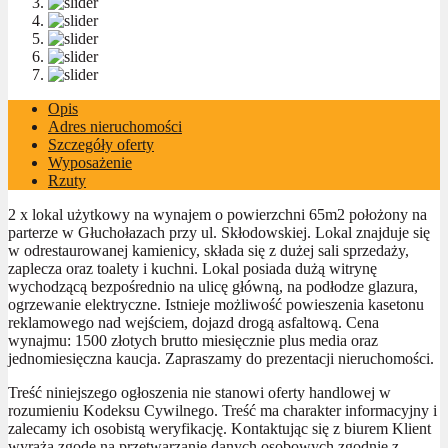
Opis
Adres nieruchomości
Szczegóły oferty
Wyposażenie
Rzuty
2 x lokal użytkowy na wynajem o powierzchni 65m2 położony na
parterze w Głuchołazach przy ul. Skłodowskiej. Lokal znajduje się
w odrestaurowanej kamienicy, składa się z dużej sali sprzedaży,
zaplecza oraz toalety i kuchni. Lokal posiada dużą witrynę
wychodzącą bezpośrednio na ulicę główną, na podłodze glazura,
ogrzewanie elektryczne. Istnieje możliwość powieszenia kasetonu
reklamowego nad wejściem, dojazd drogą asfaltową. Cena
wynajmu: 1500 złotych brutto miesięcznie plus media oraz
jednomiesięczna kaucja. Zapraszamy do prezentacji nieruchomości.
Treść niniejszego ogłoszenia nie stanowi oferty handlowej w
rozumieniu Kodeksu Cywilnego. Treść ma charakter informacyjny i
zalecamy ich osobistą weryfikację. Kontaktując się z biurem Klient
wyraża zgodę na przetwarzanie danych osobowych zgodnie z