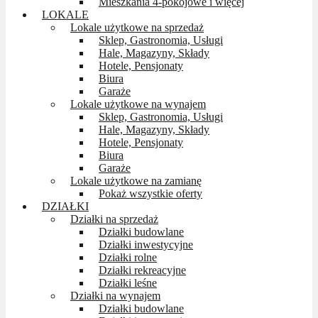
Mieszkania 4-pokojowe i więcej
LOKALE
Lokale użytkowe na sprzedaż
Sklep, Gastronomia, Usługi
Hale, Magazyny, Składy
Hotele, Pensjonaty
Biura
Garaże
Lokale użytkowe na wynajem
Sklep, Gastronomia, Usługi
Hale, Magazyny, Składy
Hotele, Pensjonaty
Biura
Garaże
Lokale użytkowe na zamianę
Pokaż wszystkie oferty
DZIAŁKI
Działki na sprzedaż
Działki budowlane
Działki inwestycyjne
Działki rolne
Działki rekreacyjne
Działki leśne
Działki na wynajem
Działki budowlane