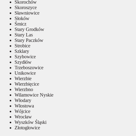
Skorochów
Skoroszyce
Sławniowice
Słoków
Śmicz
Stary Grodków
Stary Las
Stary Paczków
Strobice
Szklary
Szybowice
Szydłów
Trzeboszowice
Unikowice
Wierzbie
Wierzbięcice
Wierzbno
Wilamowice Nyskie
Włodary
Włostowa
Wójcice
Wrocław
Wyszków Śląski
Złotogłowice