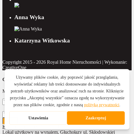
Anna Wyka
Katarzyna Witkowska
Copyright 2015 - 2026 Royal Home Nieruchomości | Wykonanie:
CreativeOne
Contact Us
Masz pytanie? Napisz do nas
Wyślij
Kamienica na sprzedaż, Głuchołazy ul. Skłodowskiej
Lokal użytkowy na wynajem, Głuchołazy ul. Skłodowskiej