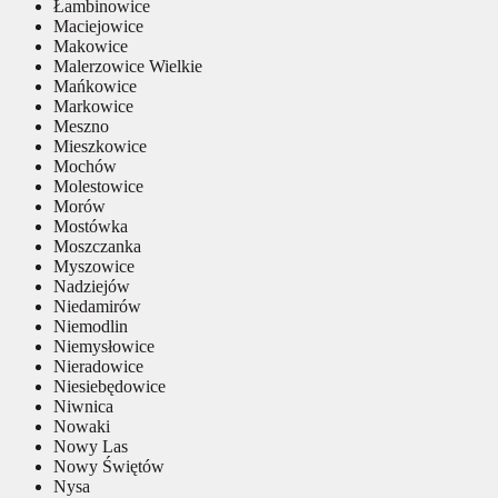
Łambinowice
Maciejowice
Makowice
Malerzowice Wielkie
Mańkowice
Markowice
Meszno
Mieszkowice
Mochów
Molestowice
Morów
Mostówka
Moszczanka
Myszowice
Nadziejów
Niedamirów
Niemodlin
Niemysłowice
Nieradowice
Niesiebędowice
Niwnica
Nowaki
Nowy Las
Nowy Świętów
Nysa