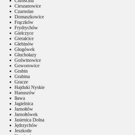
Chróścina
Cieszanowice
Czarnolas
Domaszkowice
Frączków
Frydrychów
Giełczyce
Gierałcice
Głebinów
Głogówek
Głuchołazy
Goświnowice
Goworowice
Grabin
Grabina
Gracze
Hajduki Nyskie
Hanuszów
Iława
Jagielnica
Jarnołtów
Jarnołtówek
Jasienica Dolna
Jędrzychów
Jeszkotle