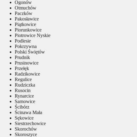
Ogonów
Otmuchów
Paczków
Pakosławice
Piątkowice
Piorunkowice
Piotrowice Nyskie
Podlesie
Pokrzywna
Polski Świętów
Prudnik
Prusinowice
Przełęk
Radzikowice
Regulice
Rudziczka
Rusocin
Rynarcice
Sarnowice
Ścibórz
Ścinawa Mała
Sękowice
Siestrzechowice
Skorochów
Skoroszyce