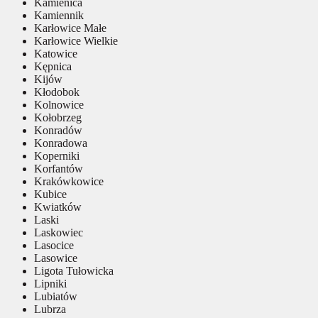
Kamienica
Kamiennik
Karłowice Małe
Karłowice Wielkie
Katowice
Kępnica
Kijów
Kłodobok
Kolnowice
Kołobrzeg
Konradów
Konradowa
Koperniki
Korfantów
Krakówkowice
Kubice
Kwiatków
Laski
Laskowiec
Lasocice
Lasowice
Ligota Tułowicka
Lipniki
Lubiatów
Lubrza