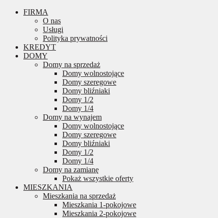
FIRMA
O nas
Usługi
Polityka prywatności
KREDYT
DOMY
Domy na sprzedaż
Domy wolnostojące
Domy szeregowe
Domy bliźniaki
Domy 1/2
Domy 1/4
Domy na wynajem
Domy wolnostojące
Domy szeregowe
Domy bliźniaki
Domy 1/2
Domy 1/4
Domy na zamianę
Pokaż wszystkie oferty
MIESZKANIA
Mieszkania na sprzedaż
Mieszkania 1-pokojowe
Mieszkania 2-pokojowe