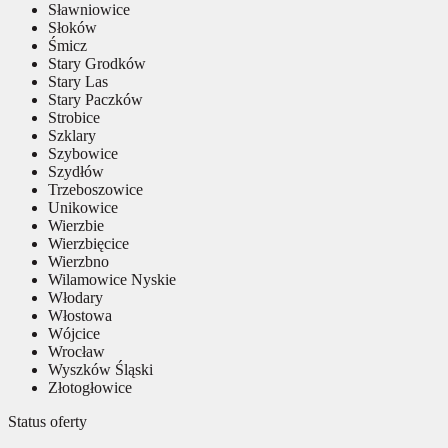
Sławniowice
Słoków
Śmicz
Stary Grodków
Stary Las
Stary Paczków
Strobice
Szklary
Szybowice
Szydłów
Trzeboszowice
Unikowice
Wierzbie
Wierzbięcice
Wierzbno
Wilamowice Nyskie
Włodary
Włostowa
Wójcice
Wrocław
Wyszków Śląski
Złotogłowice
Status oferty