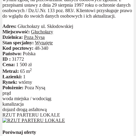
przepisami ustawy z dnia 29 sierpnia 1997 roku o ochronie danych
osobowych / Dz.U.Nr. 133 poz. 883/. Klientowi przysługuje prawo
do wglądu do swoich danych osobowych i ich aktualizacji.
Adres:
Głuchołazy ul. Skłodowskiej
Miejscowość:
Głuchołazy
Dzielnica:
Poza Nysą
Stan specjalny:
Wynajęte
Kod pocztowy:
48-340
Państwo:
Polska
ID :
31772
Cena:
1 500 zł
2
Metraż:
65 m
Łazienki:
1
Rynek:
wtórny
Położenie:
Poza Nysą
prąd
woda miejska / wodociąg
kanalizacja
dojazd drogą asfaltową
RZUT PARTERU LOKALE
Porównaj oferty