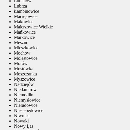
Lubiatów
Lubrza
Łambinowice
Maciejowice
Makowice
Malerzowice Wielkie
Mańkowice
Markowice
Meszno
Mieszkowice
Mochów
Molestowice
Morów
Mostówka
Moszczanka
Myszowice
Nadziejów
Niedamirów
Niemodlin
Niemysłowice
Nieradowice
Niesiebędowice
Niwnica
Nowaki
Nowy Las