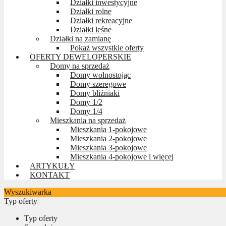
Działki inwestycyjne
Działki rolne
Działki rekreacyjne
Działki leśne
Działki na zamianę
Pokaż wszystkie oferty
OFERTY DEWELOPERSKIE
Domy na sprzedaż
Domy wolnostojąc
Domy szeregowe
Domy bliźniaki
Domy 1/2
Domy 1/4
Mieszkania na sprzedaż
Mieszkania 1-pokojowe
Mieszkania 2-pokojowe
Mieszkania 3-pokojowe
Mieszkania 4-pokojowe i więcej
ARTYKUŁY
KONTAKT
Wyszukiwarka
Typ oferty
Typ oferty