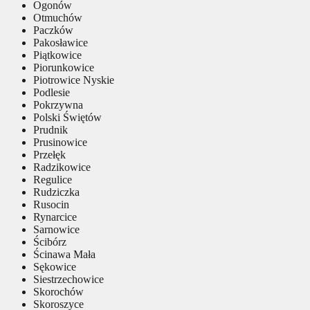
Ogonów
Otmuchów
Paczków
Pakosławice
Piątkowice
Piorunkowice
Piotrowice Nyskie
Podlesie
Pokrzywna
Polski Świętów
Prudnik
Prusinowice
Przełęk
Radzikowice
Regulice
Rudziczka
Rusocin
Rynarcice
Sarnowice
Ścibórz
Ścinawa Mała
Sękowice
Siestrzechowice
Skorochów
Skoroszyce