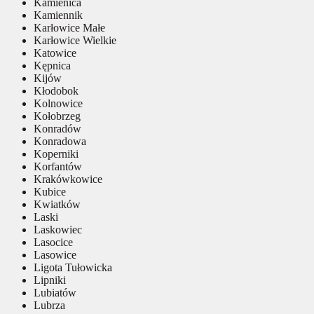
Kamienica
Kamiennik
Karłowice Małe
Karłowice Wielkie
Katowice
Kępnica
Kijów
Kłodobok
Kolnowice
Kołobrzeg
Konradów
Konradowa
Koperniki
Korfantów
Krakówkowice
Kubice
Kwiatków
Laski
Laskowiec
Lasocice
Lasowice
Ligota Tułowicka
Lipniki
Lubiatów
Lubrza