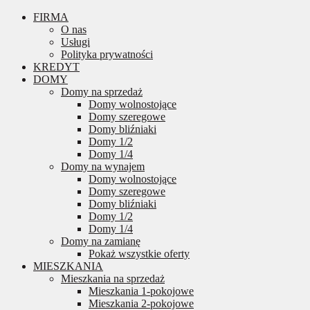
FIRMA
O nas
Usługi
Polityka prywatności
KREDYT
DOMY
Domy na sprzedaż
Domy wolnostojące
Domy szeregowe
Domy bliźniaki
Domy 1/2
Domy 1/4
Domy na wynajem
Domy wolnostojące
Domy szeregowe
Domy bliźniaki
Domy 1/2
Domy 1/4
Domy na zamianę
Pokaż wszystkie oferty
MIESZKANIA
Mieszkania na sprzedaż
Mieszkania 1-pokojowe
Mieszkania 2-pokojowe