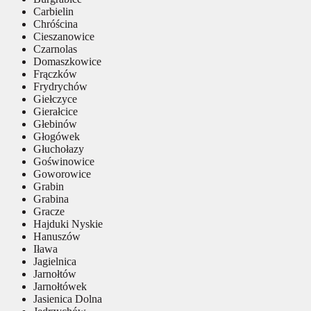
Carbielin
Chróścina
Cieszanowice
Czarnolas
Domaszkowice
Frączków
Frydrychów
Giełczyce
Gierałcice
Głebinów
Głogówek
Głuchołazy
Goświnowice
Goworowice
Grabin
Grabina
Gracze
Hajduki Nyskie
Hanuszów
Iława
Jagielnica
Jarnołtów
Jarnołtówek
Jasienica Dolna