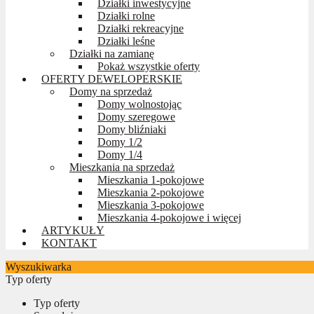
Działki inwestycyjne
Działki rolne
Działki rekreacyjne
Działki leśne
Działki na zamianę
Pokaż wszystkie oferty
OFERTY DEWELOPERSKIE
Domy na sprzedaż
Domy wolnostojąc
Domy szeregowe
Domy bliźniaki
Domy 1/2
Domy 1/4
Mieszkania na sprzedaż
Mieszkania 1-pokojowe
Mieszkania 2-pokojowe
Mieszkania 3-pokojowe
Mieszkania 4-pokojowe i więcej
ARTYKUŁY
KONTAKT
Wyszukiwarka
Typ oferty
Typ oferty