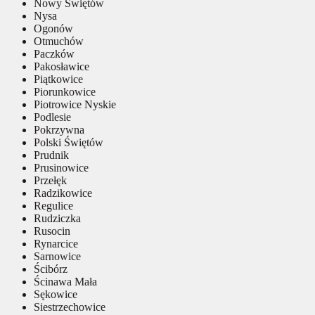
Nowy Świętów
Nysa
Ogonów
Otmuchów
Paczków
Pakosławice
Piątkowice
Piorunkowice
Piotrowice Nyskie
Podlesie
Pokrzywna
Polski Świętów
Prudnik
Prusinowice
Przełęk
Radzikowice
Regulice
Rudziczka
Rusocin
Rynarcice
Sarnowice
Ścibórz
Ścinawa Mała
Sękowice
Siestrzechowice