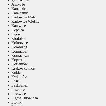
Jędrzychów
Jeszkotle
Kamienica
Kamiennik
Karłowice Małe
Karłowice Wielkie
Katowice
Kępnica
Kijów
Kłodobok
Kolnowice
Kołobrzeg
Konradów
Konradowa
Koperniki
Korfantów
Krakówkowice
Kubice
Kwiatków
Laski
Laskowiec
Lasocice
Lasowice
Ligota Tułowicka
Lipniki