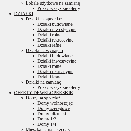
Lokale użytkowe na zamianę
Pokaż wszystkie oferty
DZIAŁKI
Działki na sprzedaż
Działki budowlane
Działki inwestycyjne
Działki rolne
Działki rekreacyjne
Działki leśne
Działki na wynajem
Działki budowlane
Działki inwestycyjne
Działki rolne
Działki rekreacyjne
Działki leśne
Działki na zamianę
Pokaż wszystkie oferty
OFERTY DEWELOPERSKIE
Domy na sprzedaż
Domy wolnostojąc
Domy szeregowe
Domy bliźniaki
Domy 1/2
Domy 1/4
Mieszkania na sprzedaż