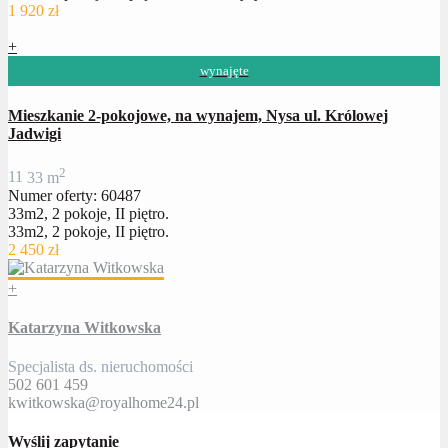
1 920 zł
+
wynajęte
Mieszkanie 2-pokojowe, na wynajem, Nysa ul. Królowej
Jadwigi
2
1
1
33 m
Numer oferty: 60487
33m2, 2 pokoje, II piętro.
33m2, 2 pokoje, II piętro.
2 450 zł
+
Katarzyna Witkowska
Specjalista ds. nieruchomości
502 601 459
kwitkowska@royalhome24.pl
Wyślij zapytanie