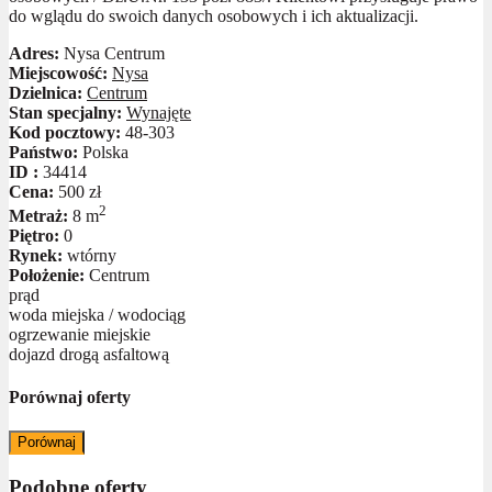
do wglądu do swoich danych osobowych i ich aktualizacji.
Adres:
Nysa Centrum
Miejscowość:
Nysa
Dzielnica:
Centrum
Stan specjalny:
Wynajęte
Kod pocztowy:
48-303
Państwo:
Polska
ID :
34414
Cena:
500 zł
2
Metraż:
8 m
Piętro:
0
Rynek:
wtórny
Położenie:
Centrum
prąd
woda miejska / wodociąg
ogrzewanie miejskie
dojazd drogą asfaltową
Porównaj oferty
Porównaj
Podobne oferty