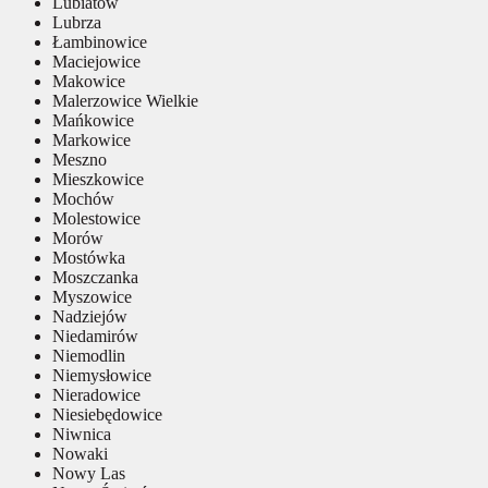
Lubiatów
Lubrza
Łambinowice
Maciejowice
Makowice
Malerzowice Wielkie
Mańkowice
Markowice
Meszno
Mieszkowice
Mochów
Molestowice
Morów
Mostówka
Moszczanka
Myszowice
Nadziejów
Niedamirów
Niemodlin
Niemysłowice
Nieradowice
Niesiebędowice
Niwnica
Nowaki
Nowy Las