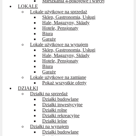
Mieszkania 4-pokojowe i więcej
LOKALE
Lokale użytkowe na sprzedaż
Sklep, Gastronomia, Usługi
Hale, Magazyny, Składy
Hotele, Pensjonaty
Biura
Garaże
Lokale użytkowe na wynajem
Sklep, Gastronomia, Usługi
Hale, Magazyny, Składy
Hotele, Pensjonaty
Biura
Garaże
Lokale użytkowe na zamianę
Pokaż wszystkie oferty
DZIAŁKI
Działki na sprzedaż
Działki budowlane
Działki inwestycyjne
Działki rolne
Działki rekreacyjne
Działki leśne
Działki na wynajem
Działki budowlane