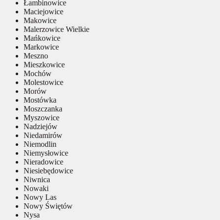
Łambinowice
Maciejowice
Makowice
Malerzowice Wielkie
Mańkowice
Markowice
Meszno
Mieszkowice
Mochów
Molestowice
Morów
Mostówka
Moszczanka
Myszowice
Nadziejów
Niedamirów
Niemodlin
Niemysłowice
Nieradowice
Niesiebędowice
Niwnica
Nowaki
Nowy Las
Nowy Świętów
Nysa