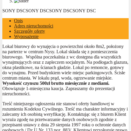
SONY DSC
SONY DSC
SONY DSC
SONY DSC
Opis
Adres nieruchomości
Szczegóły oferty
Wyposażenie
Lokal biurowy do wynajęcia o powierzchni około 8m2, położony
na parterze w centrum Nysy. Lokal składa się z pomieszczenia
biurowego. Wspólna poczekalnia z wc dostępna dla wszystkich
wynajmujących oraz z zapleczem socjalnym. Na podłogach glazura,
okna plastikowe, na ścianach gładzie. Lokal po remoncie, gotowy
do wynajmu. Przed budynkiem wiele miejsc parkingowych. Ścisłe
centrum miasta. W lokalu prąd, woda, ogrzewanie miejskie.
Wysokość czynszu 500zł brutto miesięcznie z mediami.
Obowiązuje 1-miesięczna kaucja. Zapraszamy do prezentacji
nieruchomości.
Treść niniejszego ogłoszenia nie stanowi oferty handlowej w
rozumieniu Kodeksu Cywilnego. Treść ma charakter informacyjny i
zalecamy ich osobistą weryfikację. Kontaktując się z biurem Klient
wyraża zgodę na przetwarzanie danych osobowych zgodnie z
przepisami ustawy z dnia 29 sierpnia 1997 roku o ochronie danych
osobowych / Dz.U.Nr. 133 poz. 883/. Klientowi przysługuje prawo