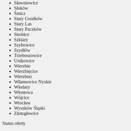
Sławniowice
Słoków
Śmicz
Stary Grodków
Stary Las
Stary Paczków
Strobice
Szklary
Szybowice
Szydłów
Trzeboszowice
Unikowice
Wierzbie
Wierzbięcice
Wierzbno
Wilamowice Nyskie
Włodary
Włostowa
Wójcice
Wrocław
Wyszków Śląski
Złotogłowice
Status oferty