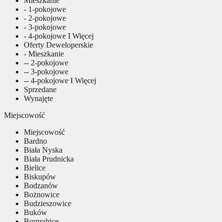
Mieszkanie
- 1-pokojowe
- 2-pokojowe
- 3-pokojowe
- 4-pokojowe I Więcej
Oferty Deweloperskie
- Mieszkanie
-- 2-pokojowe
-- 3-pokojowe
-- 4-pokojowe I Więcej
Sprzedane
Wynajęte
Miejscowość
Miejscowość
Bardno
Biała Nyska
Biała Prudnicka
Bielice
Biskupów
Bodzanów
Bożnowice
Budzieszowice
Buków
Burgrabice