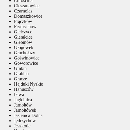
Chróścina
Cieszanowice
Czarnolas
Domaszkowice
Frączków
Frydrychów
Giełczyce
Gierałcice
Głebinów
Głogówek
Głuchołazy
Goświnowice
Goworowice
Grabin
Grabina
Gracze
Hajduki Nyskie
Hanuszów
Iława
Jagielnica
Jarnołtów
Jarnołtówek
Jasienica Dolna
Jędrzychów
Jeszkotle