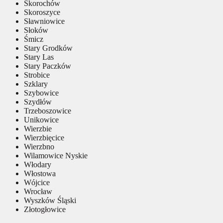
Skorochów
Skoroszyce
Sławniowice
Słoków
Śmicz
Stary Grodków
Stary Las
Stary Paczków
Strobice
Szklary
Szybowice
Szydłów
Trzeboszowice
Unikowice
Wierzbie
Wierzbięcice
Wierzbno
Wilamowice Nyskie
Włodary
Włostowa
Wójcice
Wrocław
Wyszków Śląski
Złotogłowice