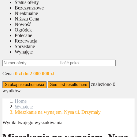
Status oferty
Bezczynszowe
Nieaktualne
Niższa Cena
Nowość
Ogródek
Polecane
Rezerwacja
Sprzedane
Wynajęte
Cena:
0 zł do 2 000 000 zł
znaleziono
0
Szukaj nieruchomości
See first results here
wyników
Home
Wynajęte
Mieszkanie na wynajem, Nysa ul. Drzymały
Wyniki twojego wyszukiwania