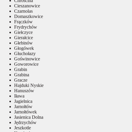
Chróścina
Cieszanowice
Czarnolas
Domaszkowice
Frączków
Frydrychów
Giełczyce
Gierałcice
Głebinów
Głogówek
Głuchołazy
Goświnowice
Goworowice
Grabin
Grabina
Gracze
Hajduki Nyskie
Hanuszów
Iława
Jagielnica
Jarnołtów
Jarnołtówek
Jasienica Dolna
Jędrzychów
Jeszkotle