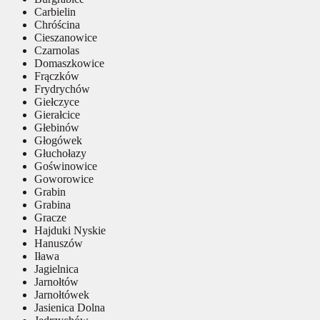
Carbielin
Chróścina
Cieszanowice
Czarnolas
Domaszkowice
Frączków
Frydrychów
Giełczyce
Gierałcice
Głebinów
Głogówek
Głuchołazy
Goświnowice
Goworowice
Grabin
Grabina
Gracze
Hajduki Nyskie
Hanuszów
Iława
Jagielnica
Jarnołtów
Jarnołtówek
Jasienica Dolna