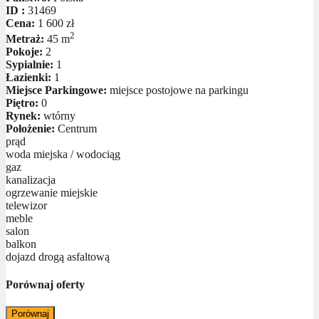
ID :
31469
Cena:
1 600 zł
2
Metraż:
45 m
Pokoje:
2
Sypialnie:
1
Łazienki:
1
Miejsce Parkingowe:
miejsce postojowe na parkingu
Piętro:
0
Rynek:
wtórny
Położenie:
Centrum
prąd
woda miejska / wodociąg
gaz
kanalizacja
ogrzewanie miejskie
telewizor
meble
salon
balkon
dojazd drogą asfaltową
Porównaj oferty
Porównaj