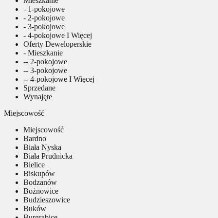
Mieszkanie
- 1-pokojowe
- 2-pokojowe
- 3-pokojowe
- 4-pokojowe I Więcej
Oferty Deweloperskie
- Mieszkanie
-- 2-pokojowe
-- 3-pokojowe
-- 4-pokojowe I Więcej
Sprzedane
Wynajęte
Miejscowość
Miejscowość
Bardno
Biała Nyska
Biała Prudnicka
Bielice
Biskupów
Bodzanów
Bożnowice
Budzieszowice
Buków
Burgrabice