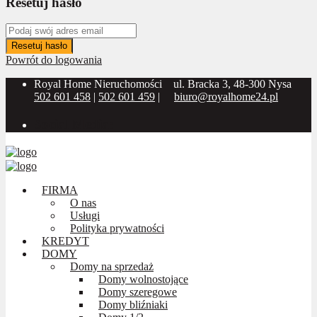
Resetuj hasło
Resetuj hasło
Powrót do logowania
Royal Home Nieruchomości
ul. Bracka 3, 48-300 Nysa
502 601 458
|
502 601 459
|
biuro@royalhome24.pl
Social Media:
FIRMA
O nas
Usługi
Polityka prywatności
KREDYT
DOMY
Domy na sprzedaż
Domy wolnostojące
Domy szeregowe
Domy bliźniaki