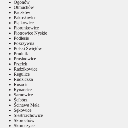
Ogonów
Otmuchów
Paczków
Pakosławice
Piątkowice
Piorunkowice
Piotrowice Nyskie
Podlesie
Pokrzywna
Polski Świętów
Prudnik
Prusinowice
Przełęk
Radzikowice
Regulice
Rudziczka
Rusocin
Rynarcice
Sarnowice
Ścibórz
Ścinawa Mała
Sękowice
Siestrzechowice
Skorochów
Skoroszyce