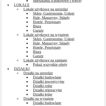
Mieszkania 4-pokojowe i więcej
LOKALE
Lokale użytkowe na sprzedaż
Sklep, Gastronomia, Usługi
Hale, Magazyny, Składy
Hotele, Pensjonaty
Biura
Garaże
Lokale użytkowe na wynajem
Sklep, Gastronomia, Usługi
Hale, Magazyny, Składy
Hotele, Pensjonaty
Biura
Garaże
Lokale użytkowe na zamianę
Pokaż wszystkie oferty
DZIAŁKI
Działki na sprzedaż
Działki budowlane
Działki inwestycyjne
Działki rolne
Działki rekreacyjne
Działki leśne
Działki na wynajem
Działki budowlane