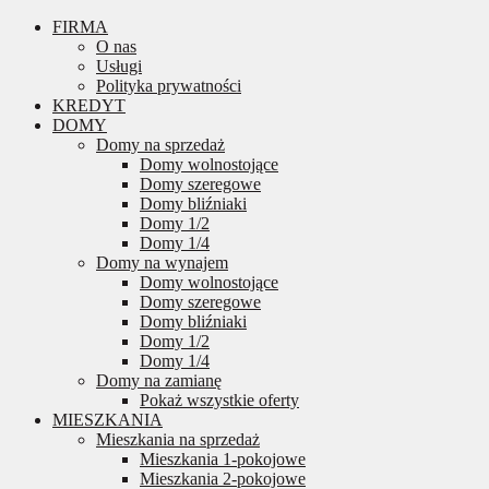
FIRMA
O nas
Usługi
Polityka prywatności
KREDYT
DOMY
Domy na sprzedaż
Domy wolnostojące
Domy szeregowe
Domy bliźniaki
Domy 1/2
Domy 1/4
Domy na wynajem
Domy wolnostojące
Domy szeregowe
Domy bliźniaki
Domy 1/2
Domy 1/4
Domy na zamianę
Pokaż wszystkie oferty
MIESZKANIA
Mieszkania na sprzedaż
Mieszkania 1-pokojowe
Mieszkania 2-pokojowe