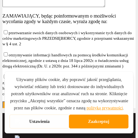
ZAMAWIAJĄCY, będąc poinformowanym o możliwości
wycofania zgody w każdym czasie, wyraża zgodę na:
przetwarzanie swoich danych osobowych i wykorzystanie tych danych do
celów marketingowych PRZEDSIĘBIORCY, zgodnie z przepisami wskazanymi
w § 4 ust. 2
otrzymywanie informacji handlowych za pomocą środków komunikacji
elektronicznej, zgodnie z ustawą z dnia 18 lipca 2002r. o świadczeniu usług
drogą elektroniczną (Dz. U. z 2020r. poz. 344 z późniejszymi zmianami )
przetwarzanie swoich danych osobowych i wykorzystanie tych danych,
zgodnie z przepisami wskazanymi w § 4 ust. 2 , w celu przesyłania informacji
handlowych oraz używania telekomunikacyjnych urządzeń końcowych dla
celów marketingu bezpośredniego."