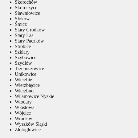
Skorochów
Skoroszyce
Sławniowice
Słoków
Śmicz
Stary Grodków
Stary Las
Stary Paczków
Strobice
Szklary
Szybowice
Szydłów
Trzeboszowice
Unikowice
Wierzbie
Wierzbięcice
Wierzbno
Wilamowice Nyskie
Włodary
Włostowa
Wójcice
Wrocław
Wyszków Śląski
Złotogłowice