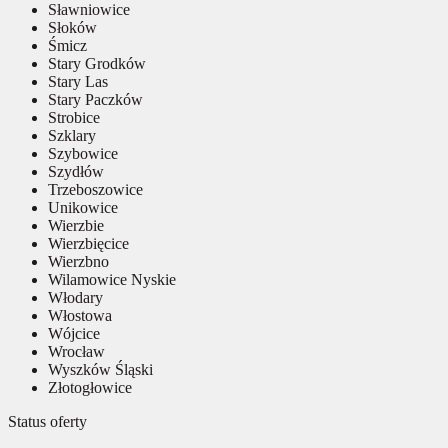
Sławniowice
Słoków
Śmicz
Stary Grodków
Stary Las
Stary Paczków
Strobice
Szklary
Szybowice
Szydłów
Trzeboszowice
Unikowice
Wierzbie
Wierzbięcice
Wierzbno
Wilamowice Nyskie
Włodary
Włostowa
Wójcice
Wrocław
Wyszków Śląski
Złotogłowice
Status oferty