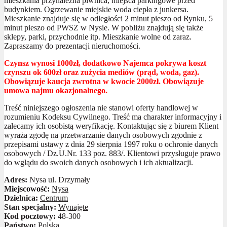
mieszkania przynależna piwnica, miejsca parkingowe przed
budynkiem. Ogrzewanie miejskie woda ciepła z junkersa.
Mieszkanie znajduje się w odległości 2 minut pieszo od Rynku, 5
minut pieszo od PWSZ w Nysie. W pobliżu znajdują się także
sklepy, parki, przychodnie itp. Mieszkanie wolne od zaraz.
Zapraszamy do prezentacji nieruchomości.
Czynsz wynosi 1000zł, dodatkowo Najemca pokrywa koszt
czynszu ok 600zł oraz zużycia mediów (prąd, woda, gaz).
Obowiązuje kaucja zwrotna w kwocie 2000zł. Obowiązuje
umowa najmu okazjonalnego.
Treść niniejszego ogłoszenia nie stanowi oferty handlowej w
rozumieniu Kodeksu Cywilnego. Treść ma charakter informacyjny i
zalecamy ich osobistą weryfikację. Kontaktując się z biurem Klient
wyraża zgodę na przetwarzanie danych osobowych zgodnie z
przepisami ustawy z dnia 29 sierpnia 1997 roku o ochronie danych
osobowych / Dz.U.Nr. 133 poz. 883/. Klientowi przysługuje prawo
do wglądu do swoich danych osobowych i ich aktualizacji.
Adres:
Nysa ul. Drzymały
Miejscowość:
Nysa
Dzielnica:
Centrum
Stan specjalny:
Wynajęte
Kod pocztowy:
48-300
Państwo:
Polska