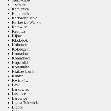
Jędrzychów
Jeszkotle
Kamienica
Kamiennik
Karłowice Małe
Karłowice Wielkie
Katowice
Kępnica
Kijów
Kłodobok
Kolnowice
Kołobrzeg
Konradów
Konradowa
Koperniki
Korfantów
Krakówkowice
Kubice
Kwiatków
Laski
Laskowiec
Lasocice
Lasowice
Ligota Tułowicka
Lipniki