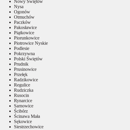
Nowy Świętów
Nysa
Ogonów
Otmuchów
Paczków
Pakosławice
Piątkowice
Piorunkowice
Piotrowice Nyskie
Podlesie
Pokrzywna
Polski Świętów
Prudnik
Prusinowice
Przełęk
Radzikowice
Regulice
Rudziczka
Rusocin
Rynarcice
Sarnowice
Ścibórz
Ścinawa Mała
Sękowice
Siestrzechowice