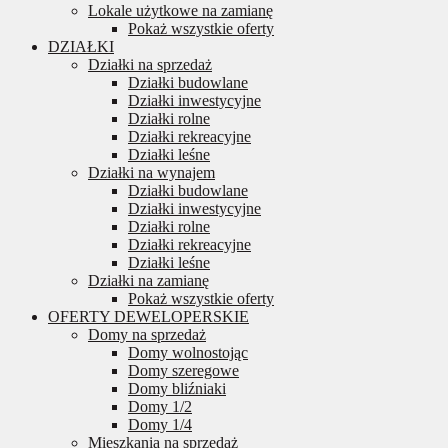
Lokale użytkowe na zamianę
Pokaż wszystkie oferty
DZIAŁKI
Działki na sprzedaż
Działki budowlane
Działki inwestycyjne
Działki rolne
Działki rekreacyjne
Działki leśne
Działki na wynajem
Działki budowlane
Działki inwestycyjne
Działki rolne
Działki rekreacyjne
Działki leśne
Działki na zamianę
Pokaż wszystkie oferty
OFERTY DEWELOPERSKIE
Domy na sprzedaż
Domy wolnostojąc
Domy szeregowe
Domy bliźniaki
Domy 1/2
Domy 1/4
Mieszkania na sprzedaż