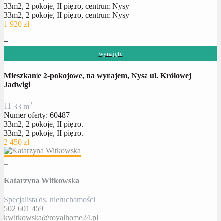
33m2, 2 pokoje, II piętro, centrum Nysy
33m2, 2 pokoje, II piętro, centrum Nysy
1 920 zł
+
wynajęte
Mieszkanie 2-pokojowe, na wynajem, Nysa ul. Królowej
Jadwigi
2
1
1
33 m
Numer oferty: 60487
33m2, 2 pokoje, II piętro.
33m2, 2 pokoje, II piętro.
2 450 zł
+
Katarzyna Witkowska
Specjalista ds. nieruchomości
502 601 459
kwitkowska@royalhome24.pl