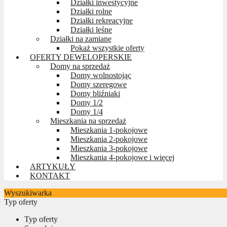
Działki inwestycyjne
Działki rolne
Działki rekreacyjne
Działki leśne
Działki na zamianę
Pokaż wszystkie oferty
OFERTY DEWELOPERSKIE
Domy na sprzedaż
Domy wolnostojąc
Domy szeregowe
Domy bliźniaki
Domy 1/2
Domy 1/4
Mieszkania na sprzedaż
Mieszkania 1-pokojowe
Mieszkania 2-pokojowe
Mieszkania 3-pokojowe
Mieszkania 4-pokojowe i więcej
ARTYKUŁY
KONTAKT
Wyszukiwarka
Typ oferty
Typ oferty