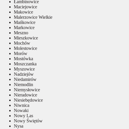
Łambinowice
Maciejowice
Makowice
Malerzowice Wielkie
Mańkowice
Markowice
Meszno
Mieszkowice
Mochów
Molestowice
Morów
Mostówka
Moszczanka
Myszowice
Nadziejów
Niedamirów
Niemodlin
Niemysłowice
Nieradowice
Niesiebędowice
Niwnica
Nowaki
Nowy Las
Nowy Świętów
Nysa