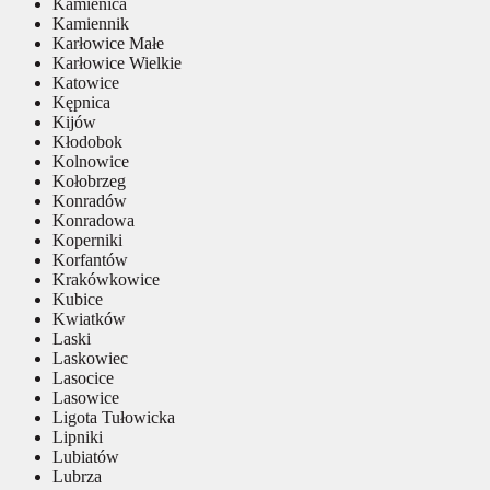
Kamienica
Kamiennik
Karłowice Małe
Karłowice Wielkie
Katowice
Kępnica
Kijów
Kłodobok
Kolnowice
Kołobrzeg
Konradów
Konradowa
Koperniki
Korfantów
Krakówkowice
Kubice
Kwiatków
Laski
Laskowiec
Lasocice
Lasowice
Ligota Tułowicka
Lipniki
Lubiatów
Lubrza