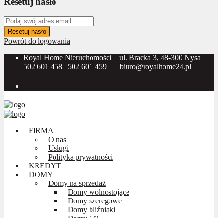
Resetuj hasło
Resetuj hasło
Powrót do logowania
Royal Home Nieruchomości
ul. Bracka 3, 48-300 Nysa
502 601 458
|
502 601 459
|
biuro@royalhome24.pl
Social Media:
FIRMA
O nas
Usługi
Polityka prywatności
KREDYT
DOMY
Domy na sprzedaż
Domy wolnostojące
Domy szeregowe
Domy bliźniaki