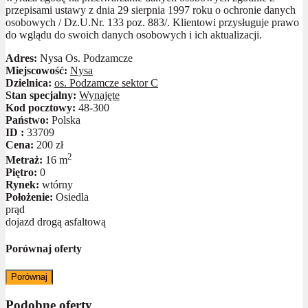
przepisami ustawy z dnia 29 sierpnia 1997 roku o ochronie danych
osobowych / Dz.U.Nr. 133 poz. 883/. Klientowi przysługuje prawo
do wglądu do swoich danych osobowych i ich aktualizacji.
Adres:
Nysa Os. Podzamcze
Miejscowość:
Nysa
Dzielnica:
os. Podzamcze sektor C
Stan specjalny:
Wynajęte
Kod pocztowy:
48-300
Państwo:
Polska
ID :
33709
Cena:
200 zł
2
Metraż:
16 m
Piętro:
0
Rynek:
wtórny
Położenie:
Osiedla
prąd
dojazd drogą asfaltową
Porównaj oferty
Porównaj
Podobne oferty