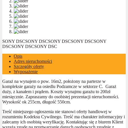
SONY DSC
SONY DSC
SONY DSC
SONY DSC
SONY
DSC
SONY DSC
SONY DSC
Opis
Adres nieruchomości
Szczegóły oferty
Wyposażenie
Garaż na wynajem o pow. 16m2, położony na parterze w
kompleksie garaży na osiedlu Podzamcze w sektorze C. Garaż
duży, z kanałem i prądem. Koszty wynajmu garażu to 200zł
miesięcznie. Zapraszamy do osobistej prezentacji nieruchomości.
Wysokość ok 255cm, długość 550cm.
Treść niniejszego ogłoszenia nie stanowi oferty handlowej w
rozumieniu Kodeksu Cywilnego. Treść ma charakter informacyjny i
zalecamy ich osobistą weryfikację. Kontaktując się z biurem Klient
wyraża zgodę na przetwarzanie danych osobowych zgodnie z