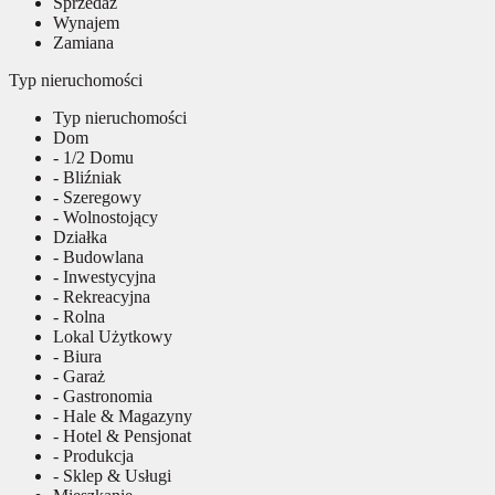
Sprzedaż
Wynajem
Zamiana
Typ nieruchomości
Typ nieruchomości
Dom
- 1/2 Domu
- Bliźniak
- Szeregowy
- Wolnostojący
Działka
- Budowlana
- Inwestycyjna
- Rekreacyjna
- Rolna
Lokal Użytkowy
- Biura
- Garaż
- Gastronomia
- Hale & Magazyny
- Hotel & Pensjonat
- Produkcja
- Sklep & Usługi