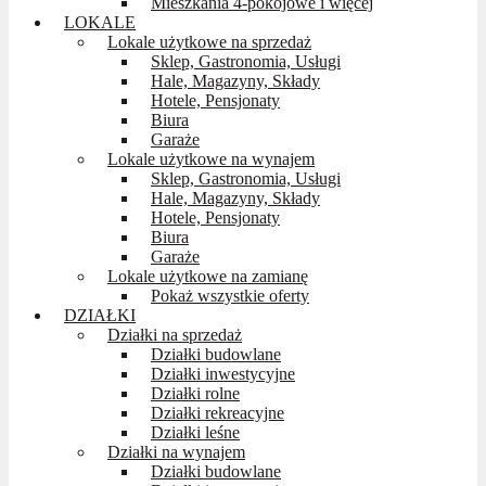
Mieszkania 4-pokojowe i więcej
LOKALE
Lokale użytkowe na sprzedaż
Sklep, Gastronomia, Usługi
Hale, Magazyny, Składy
Hotele, Pensjonaty
Biura
Garaże
Lokale użytkowe na wynajem
Sklep, Gastronomia, Usługi
Hale, Magazyny, Składy
Hotele, Pensjonaty
Biura
Garaże
Lokale użytkowe na zamianę
Pokaż wszystkie oferty
DZIAŁKI
Działki na sprzedaż
Działki budowlane
Działki inwestycyjne
Działki rolne
Działki rekreacyjne
Działki leśne
Działki na wynajem
Działki budowlane