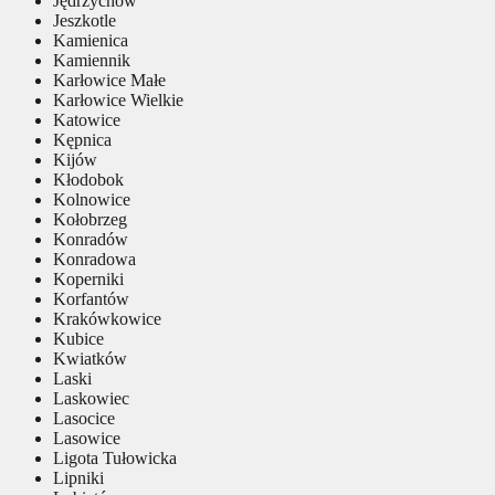
Jędrzychów
Jeszkotle
Kamienica
Kamiennik
Karłowice Małe
Karłowice Wielkie
Katowice
Kępnica
Kijów
Kłodobok
Kolnowice
Kołobrzeg
Konradów
Konradowa
Koperniki
Korfantów
Krakówkowice
Kubice
Kwiatków
Laski
Laskowiec
Lasocice
Lasowice
Ligota Tułowicka
Lipniki