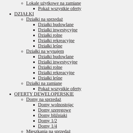
Lokale użytkowe na zamianę
Pokaż wszystkie oferty
DZIAŁKI
Działki na sprzedaż
Działki budowlane
Działki inwestycyjne
Działki rolne
Działki rekreacyjne
Działki leśne
Działki na wynajem
Działki budowlane
Działki inwestycyjne
Działki rolne
Działki rekreacyjne
Działki leśne
Działki na zamianę
Pokaż wszystkie oferty
OFERTY DEWELOPERSKIE
Domy na sprzedaż
Domy wolnostojąc
Domy szeregowe
Domy bliźniaki
Domy 1/2
Domy 1/4
Mieszkania na sprzedaż