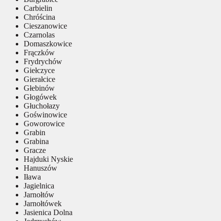
Carbielin
Chróścina
Cieszanowice
Czarnolas
Domaszkowice
Frączków
Frydrychów
Giełczyce
Gierałcice
Głebinów
Głogówek
Głuchołazy
Goświnowice
Goworowice
Grabin
Grabina
Gracze
Hajduki Nyskie
Hanuszów
Iława
Jagielnica
Jarnołtów
Jarnołtówek
Jasienica Dolna