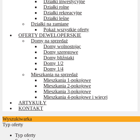
Działki inwestycyjne
Działki rolne
Działki rekreacyjne
Działki leśne
Działki na zamianę
Pokaż wszystkie oferty
OFERTY DEWELOPERSKIE
Domy na sprzedaż
Domy wolnostojąc
Domy szeregowe
Domy bliźniaki
Domy 1/2
Domy 1/4
Mieszkania na sprzedaż
Mieszkania 1-pokojowe
Mieszkania 2-pokojowe
Mieszkania 3-pokojowe
Mieszkania 4-pokojowe i więcej
ARTYKUŁY
KONTAKT
Wyszukiwarka
Typ oferty
Typ oferty