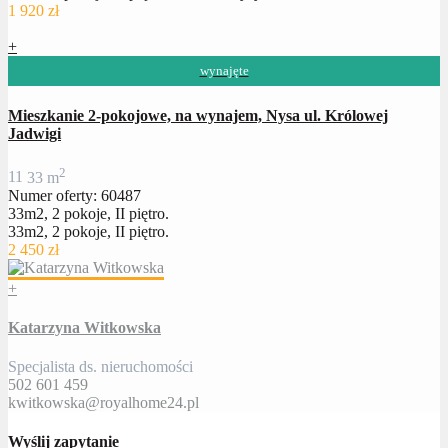
1 920 zł
+
wynajęte
Mieszkanie 2-pokojowe, na wynajem, Nysa ul. Królowej
Jadwigi
2
1
1
33 m
Numer oferty: 60487
33m2, 2 pokoje, II piętro.
33m2, 2 pokoje, II piętro.
2 450 zł
+
Katarzyna Witkowska
Specjalista ds. nieruchomości
502 601 459
kwitkowska@royalhome24.pl
Wyślij zapytanie