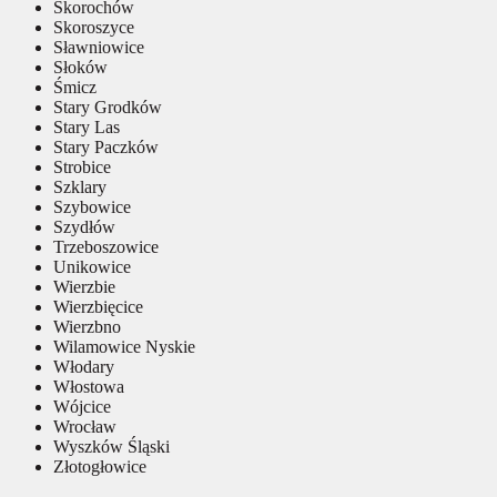
Skorochów
Skoroszyce
Sławniowice
Słoków
Śmicz
Stary Grodków
Stary Las
Stary Paczków
Strobice
Szklary
Szybowice
Szydłów
Trzeboszowice
Unikowice
Wierzbie
Wierzbięcice
Wierzbno
Wilamowice Nyskie
Włodary
Włostowa
Wójcice
Wrocław
Wyszków Śląski
Złotogłowice