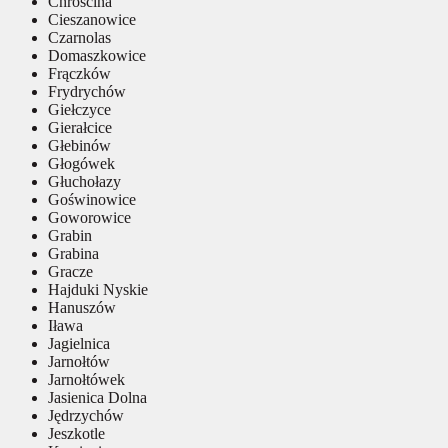
Chróścina
Cieszanowice
Czarnolas
Domaszkowice
Frączków
Frydrychów
Giełczyce
Gierałcice
Głebinów
Głogówek
Głuchołazy
Goświnowice
Goworowice
Grabin
Grabina
Gracze
Hajduki Nyskie
Hanuszów
Iława
Jagielnica
Jarnołtów
Jarnołtówek
Jasienica Dolna
Jędrzychów
Jeszkotle