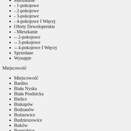
Mieszkanie
- 1-pokojowe
- 2-pokojowe
- 3-pokojowe
- 4-pokojowe I Więcej
Oferty Deweloperskie
- Mieszkanie
-- 2-pokojowe
-- 3-pokojowe
-- 4-pokojowe I Więcej
Sprzedane
Wynajęte
Miejscowość
Miejscowość
Bardno
Biała Nyska
Biała Prudnicka
Bielice
Biskupów
Bodzanów
Bożnowice
Budzieszowice
Buków
Burgrabice