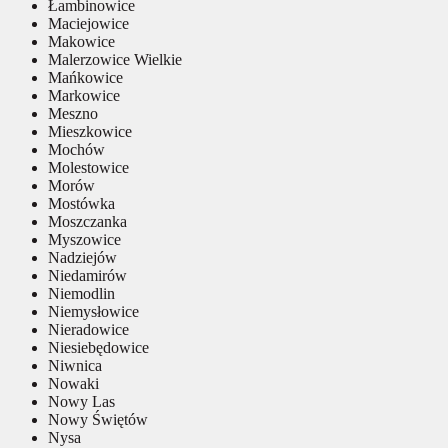
Łambinowice
Maciejowice
Makowice
Malerzowice Wielkie
Mańkowice
Markowice
Meszno
Mieszkowice
Mochów
Molestowice
Morów
Mostówka
Moszczanka
Myszowice
Nadziejów
Niedamirów
Niemodlin
Niemysłowice
Nieradowice
Niesiebędowice
Niwnica
Nowaki
Nowy Las
Nowy Świętów
Nysa