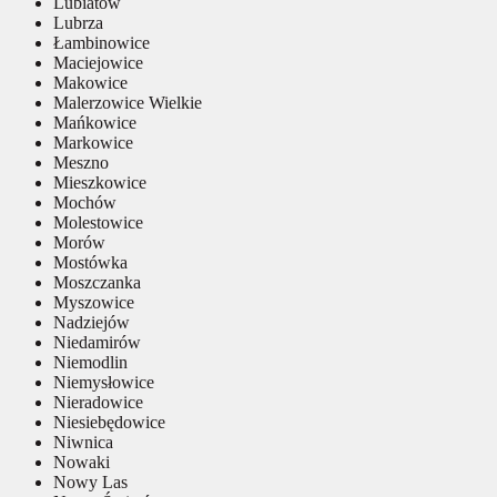
Lubiatów
Lubrza
Łambinowice
Maciejowice
Makowice
Malerzowice Wielkie
Mańkowice
Markowice
Meszno
Mieszkowice
Mochów
Molestowice
Morów
Mostówka
Moszczanka
Myszowice
Nadziejów
Niedamirów
Niemodlin
Niemysłowice
Nieradowice
Niesiebędowice
Niwnica
Nowaki
Nowy Las