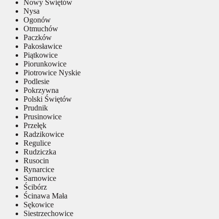
Nowy Świętów
Nysa
Ogonów
Otmuchów
Paczków
Pakosławice
Piątkowice
Piorunkowice
Piotrowice Nyskie
Podlesie
Pokrzywna
Polski Świętów
Prudnik
Prusinowice
Przełęk
Radzikowice
Regulice
Rudziczka
Rusocin
Rynarcice
Sarnowice
Ścibórz
Ścinawa Mała
Sękowice
Siestrzechowice