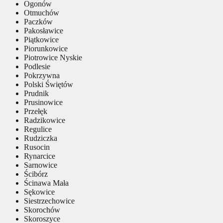
Ogonów
Otmuchów
Paczków
Pakosławice
Piątkowice
Piorunkowice
Piotrowice Nyskie
Podlesie
Pokrzywna
Polski Świętów
Prudnik
Prusinowice
Przełęk
Radzikowice
Regulice
Rudziczka
Rusocin
Rynarcice
Sarnowice
Ścibórz
Ścinawa Mała
Sękowice
Siestrzechowice
Skorochów
Skoroszyce