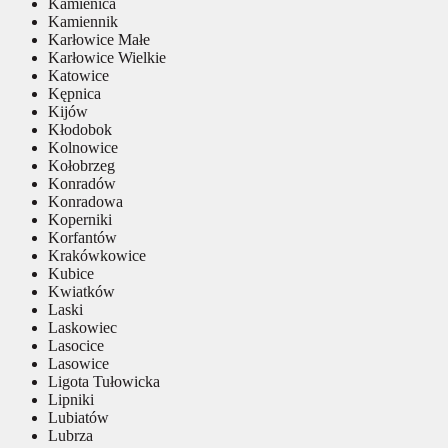
Kamienica
Kamiennik
Karłowice Małe
Karłowice Wielkie
Katowice
Kępnica
Kijów
Kłodobok
Kolnowice
Kołobrzeg
Konradów
Konradowa
Koperniki
Korfantów
Krakówkowice
Kubice
Kwiatków
Laski
Laskowiec
Lasocice
Lasowice
Ligota Tułowicka
Lipniki
Lubiatów
Lubrza