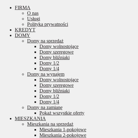
FIRMA
O nas
Usługi
Polityka prywatności
KREDYT
DOMY
Domy na sprzedaż
Domy wolnostojące
Domy szeregowe
Domy bliźniaki
Domy 1/2
Domy 1/4
Domy na wynajem
Domy wolnostojące
Domy szeregowe
Domy bliźniaki
Domy 1/2
Domy 1/4
Domy na zamianę
Pokaż wszystkie oferty
MIESZKANIA
Mieszkania na sprzedaż
Mieszkania 1-pokojowe
Mieszkania 2-pokojowe