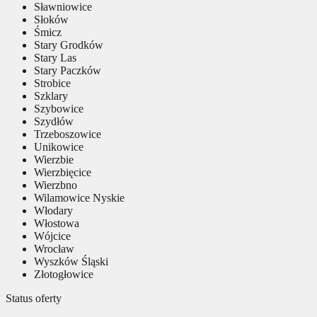
Sławniowice
Słoków
Śmicz
Stary Grodków
Stary Las
Stary Paczków
Strobice
Szklary
Szybowice
Szydłów
Trzeboszowice
Unikowice
Wierzbie
Wierzbięcice
Wierzbno
Wilamowice Nyskie
Włodary
Włostowa
Wójcice
Wrocław
Wyszków Śląski
Złotogłowice
Status oferty