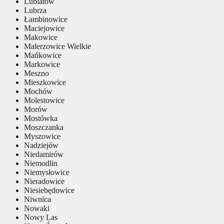
Lubiatów
Lubrza
Łambinowice
Maciejowice
Makowice
Malerzowice Wielkie
Mańkowice
Markowice
Meszno
Mieszkowice
Mochów
Molestowice
Morów
Mostówka
Moszczanka
Myszowice
Nadziejów
Niedamirów
Niemodlin
Niemysłowice
Nieradowice
Niesiebędowice
Niwnica
Nowaki
Nowy Las