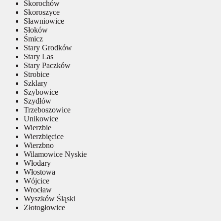
Skorochów
Skoroszyce
Sławniowice
Słoków
Śmicz
Stary Grodków
Stary Las
Stary Paczków
Strobice
Szklary
Szybowice
Szydłów
Trzeboszowice
Unikowice
Wierzbie
Wierzbięcice
Wierzbno
Wilamowice Nyskie
Włodary
Włostowa
Wójcice
Wrocław
Wyszków Śląski
Złotogłowice