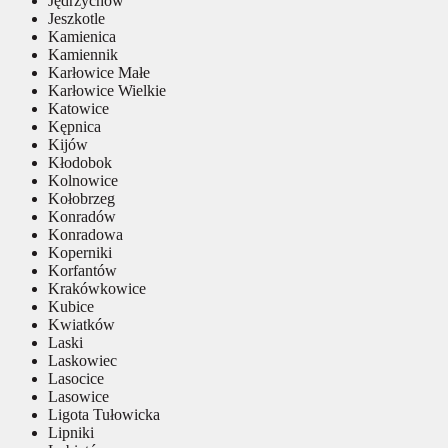
Jędrzychów
Jeszkotle
Kamienica
Kamiennik
Karłowice Małe
Karłowice Wielkie
Katowice
Kępnica
Kijów
Kłodobok
Kolnowice
Kołobrzeg
Konradów
Konradowa
Koperniki
Korfantów
Krakówkowice
Kubice
Kwiatków
Laski
Laskowiec
Lasocice
Lasowice
Ligota Tułowicka
Lipniki