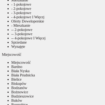
Mieszkanie
- 1-pokojowe
- 2-pokojowe
- 3-pokojowe
- 4-pokojowe I Więcej
Oferty Deweloperskie
- Mieszkanie
-- 2-pokojowe
-- 3-pokojowe
-- 4-pokojowe I Więcej
Sprzedane
Wynajęte
Miejscowość
Miejscowość
Bardno
Biała Nyska
Biała Prudnicka
Bielice
Biskupów
Bodzanów
Bożnowice
Budzieszowice
Buków
Burgrabice