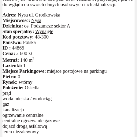
do wglądu do swoich danych osobowych i ich aktualizacji.
Adres:
Nysa ul. Grodkowska
Miejscowość:
Nysa
Dzielnica:
os. Podzamcze sektor A
Stan specjalny:
Wynajęte
Kod pocztowy:
48-300
Państwo:
Polska
ID :
44865
Cena:
2 600 zł
2
Metraż:
140 m
Łazienki:
1
Miejsce Parkingowe:
miejsce postojowe na parkingu
Piętro:
0
Rynek:
wtórny
Położenie:
Osiedla
prąd
woda miejska / wodociąg
gaz
kanalizacja
ogrzewanie centralne
centralne ogrzewanie gazowe
dojazd drogą asfaltową
teren niezalewowy