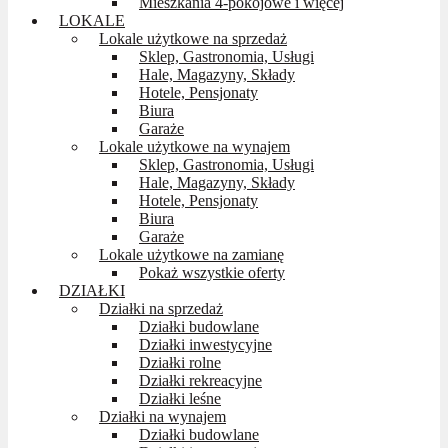
Mieszkania 4-pokojowe i więcej
LOKALE
Lokale użytkowe na sprzedaż
Sklep, Gastronomia, Usługi
Hale, Magazyny, Składy
Hotele, Pensjonaty
Biura
Garaże
Lokale użytkowe na wynajem
Sklep, Gastronomia, Usługi
Hale, Magazyny, Składy
Hotele, Pensjonaty
Biura
Garaże
Lokale użytkowe na zamianę
Pokaż wszystkie oferty
DZIAŁKI
Działki na sprzedaż
Działki budowlane
Działki inwestycyjne
Działki rolne
Działki rekreacyjne
Działki leśne
Działki na wynajem
Działki budowlane