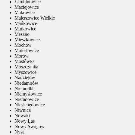
Łambinowice
Maciejowice
Makowice
Malerzowice Wielkie
Mańkowice
Markowice
Meszno
Mieszkowice
Mochów
Molestowice
Morów
Mostówka
Moszczanka
Myszowice
Nadziejów
Niedamirów
Niemodlin
Niemysłowice
Nieradowice
Niesiebędowice
Niwnica
Nowaki
Nowy Las
Nowy Świętów
Nysa