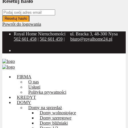
Resetuj hasło
Resetuj hasło
Powrót do logowania
Royal Home Nieruchomości
ul. Bracka 3, 48-300 Nysa
502 601 458
|
502 601 459
|
biuro@royalhome24.pl
Social Media:
FIRMA
O nas
Usługi
Polityka prywatności
KREDYT
DOMY
Domy na sprzedaż
Domy wolnostojące
Domy szeregowe
Domy bliźniaki