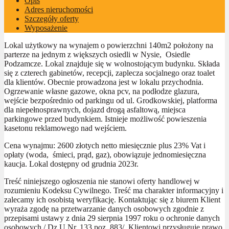
Opis
Adres nieruchomości
Szczegóły oferty
Wyposażenie
Lokal użytkowy na wynajem o powierzchni 140m2 położony na
parterze na jednym z większych osiedli w Nysie, Osiedle
Podzamcze. Lokal znajduje się w wolnostojącym budynku. Składa
się z czterech gabinetów, recepcji, zaplecza socjalnego oraz toalet
dla klientów. Obecnie prowadzona jest w lokalu przychodnia.
Ogrzewanie własne gazowe, okna pcv, na podłodze glazura,
wejście bezpośrednio od parkingu od ul. Grodkowskiej, platforma
dla niepełnosprawnych, dojazd drogą asfaltową, miejsca
parkingowe przed budynkiem. Istnieje możliwość powieszenia
kasetonu reklamowego nad wejściem.
Cena wynajmu: 2600 złotych netto miesięcznie plus 23% Vat i
opłaty (woda, śmieci, prąd, gaz), obowiązuje jednomiesięczna
kaucja. Lokal dostępny od grudnia 2023r.
Treść niniejszego ogłoszenia nie stanowi oferty handlowej w
rozumieniu Kodeksu Cywilnego. Treść ma charakter informacyjny i
zalecamy ich osobistą weryfikację. Kontaktując się z biurem Klient
wyraża zgodę na przetwarzanie danych osobowych zgodnie z
przepisami ustawy z dnia 29 sierpnia 1997 roku o ochronie danych
osobowych / Dz.U.Nr. 133 poz. 883/. Klientowi przysługuje prawo