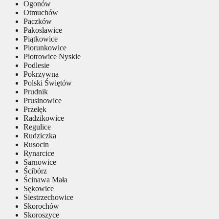
Ogonów
Otmuchów
Paczków
Pakosławice
Piątkowice
Piorunkowice
Piotrowice Nyskie
Podlesie
Pokrzywna
Polski Świętów
Prudnik
Prusinowice
Przełęk
Radzikowice
Regulice
Rudziczka
Rusocin
Rynarcice
Sarnowice
Ścibórz
Ścinawa Mała
Sękowice
Siestrzechowice
Skorochów
Skoroszyce