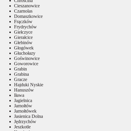
Chróścina
Cieszanowice
Czarnolas
Domaszkowice
Frączków
Frydrychów
Giełczyce
Gierałcice
Głebinów
Głogówek
Głuchołazy
Goświnowice
Goworowice
Grabin
Grabina
Gracze
Hajduki Nyskie
Hanuszów
Iława
Jagielnica
Jarnołtów
Jarnołtówek
Jasienica Dolna
Jędrzychów
Jeszkotle