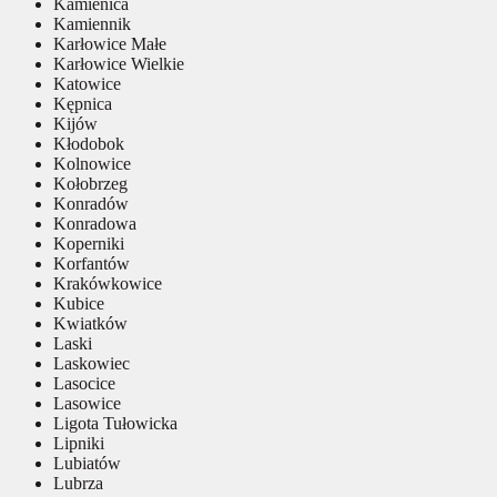
Kamienica
Kamiennik
Karłowice Małe
Karłowice Wielkie
Katowice
Kępnica
Kijów
Kłodobok
Kolnowice
Kołobrzeg
Konradów
Konradowa
Koperniki
Korfantów
Krakówkowice
Kubice
Kwiatków
Laski
Laskowiec
Lasocice
Lasowice
Ligota Tułowicka
Lipniki
Lubiatów
Lubrza