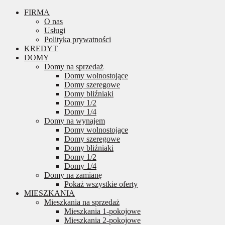
FIRMA
O nas
Usługi
Polityka prywatności
KREDYT
DOMY
Domy na sprzedaż
Domy wolnostojące
Domy szeregowe
Domy bliźniaki
Domy 1/2
Domy 1/4
Domy na wynajem
Domy wolnostojące
Domy szeregowe
Domy bliźniaki
Domy 1/2
Domy 1/4
Domy na zamianę
Pokaż wszystkie oferty
MIESZKANIA
Mieszkania na sprzedaż
Mieszkania 1-pokojowe
Mieszkania 2-pokojowe