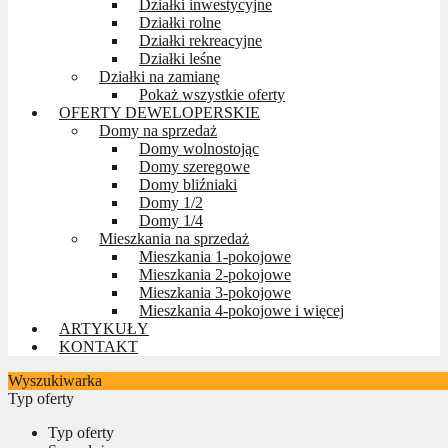
Działki inwestycyjne
Działki rolne
Działki rekreacyjne
Działki leśne
Działki na zamianę
Pokaż wszystkie oferty
OFERTY DEWELOPERSKIE
Domy na sprzedaż
Domy wolnostojąc
Domy szeregowe
Domy bliźniaki
Domy 1/2
Domy 1/4
Mieszkania na sprzedaż
Mieszkania 1-pokojowe
Mieszkania 2-pokojowe
Mieszkania 3-pokojowe
Mieszkania 4-pokojowe i więcej
ARTYKUŁY
KONTAKT
Wyszukiwarka
Typ oferty
Typ oferty