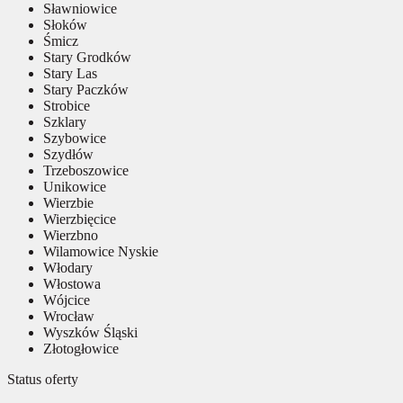
Sławniowice
Słoków
Śmicz
Stary Grodków
Stary Las
Stary Paczków
Strobice
Szklary
Szybowice
Szydłów
Trzeboszowice
Unikowice
Wierzbie
Wierzbięcice
Wierzbno
Wilamowice Nyskie
Włodary
Włostowa
Wójcice
Wrocław
Wyszków Śląski
Złotogłowice
Status oferty