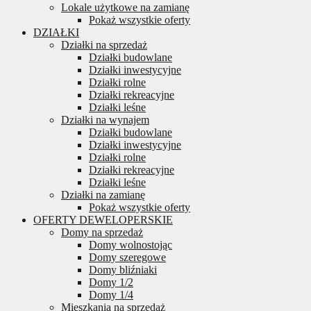
Lokale użytkowe na zamianę
Pokaż wszystkie oferty
DZIAŁKI
Działki na sprzedaż
Działki budowlane
Działki inwestycyjne
Działki rolne
Działki rekreacyjne
Działki leśne
Działki na wynajem
Działki budowlane
Działki inwestycyjne
Działki rolne
Działki rekreacyjne
Działki leśne
Działki na zamianę
Pokaż wszystkie oferty
OFERTY DEWELOPERSKIE
Domy na sprzedaż
Domy wolnostojąc
Domy szeregowe
Domy bliźniaki
Domy 1/2
Domy 1/4
Mieszkania na sprzedaż