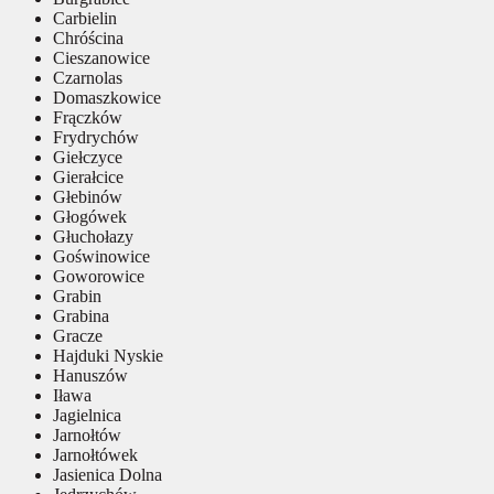
Carbielin
Chróścina
Cieszanowice
Czarnolas
Domaszkowice
Frączków
Frydrychów
Giełczyce
Gierałcice
Głebinów
Głogówek
Głuchołazy
Goświnowice
Goworowice
Grabin
Grabina
Gracze
Hajduki Nyskie
Hanuszów
Iława
Jagielnica
Jarnołtów
Jarnołtówek
Jasienica Dolna