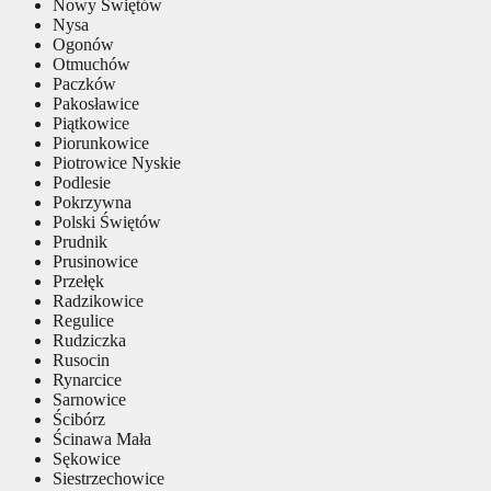
Nowy Świętów
Nysa
Ogonów
Otmuchów
Paczków
Pakosławice
Piątkowice
Piorunkowice
Piotrowice Nyskie
Podlesie
Pokrzywna
Polski Świętów
Prudnik
Prusinowice
Przełęk
Radzikowice
Regulice
Rudziczka
Rusocin
Rynarcice
Sarnowice
Ścibórz
Ścinawa Mała
Sękowice
Siestrzechowice