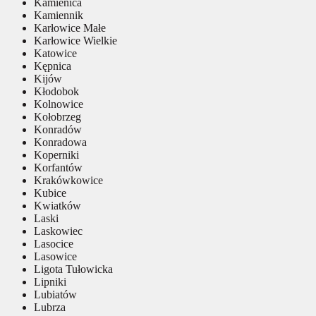
Kamienica
Kamiennik
Karłowice Małe
Karłowice Wielkie
Katowice
Kępnica
Kijów
Kłodobok
Kolnowice
Kołobrzeg
Konradów
Konradowa
Koperniki
Korfantów
Krakówkowice
Kubice
Kwiatków
Laski
Laskowiec
Lasocice
Lasowice
Ligota Tułowicka
Lipniki
Lubiatów
Lubrza