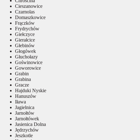
Chróścina
Cieszanowice
Czarnolas
Domaszkowice
Frączków
Frydrychów
Giełczyce
Gierałcice
Głebinów
Głogówek
Głuchołazy
Goświnowice
Goworowice
Grabin
Grabina
Gracze
Hajduki Nyskie
Hanuszów
Iława
Jagielnica
Jarnołtów
Jarnołtówek
Jasienica Dolna
Jędrzychów
Jeszkotle