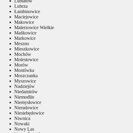
Lubiatów
Lubrza
Łambinowice
Maciejowice
Makowice
Malerzowice Wielkie
Mańkowice
Markowice
Meszno
Mieszkowice
Mochów
Molestowice
Morów
Mostówka
Moszczanka
Myszowice
Nadziejów
Niedamirów
Niemodlin
Niemysłowice
Nieradowice
Niesiebędowice
Niwnica
Nowaki
Nowy Las