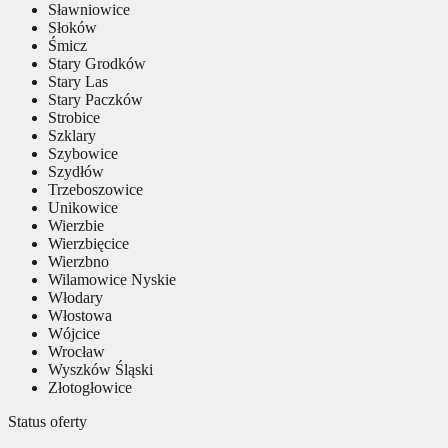
Sławniowice
Słoków
Śmicz
Stary Grodków
Stary Las
Stary Paczków
Strobice
Szklary
Szybowice
Szydłów
Trzeboszowice
Unikowice
Wierzbie
Wierzbięcice
Wierzbno
Wilamowice Nyskie
Włodary
Włostowa
Wójcice
Wrocław
Wyszków Śląski
Złotogłowice
Status oferty