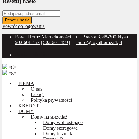
Resetuj hasło
Resetuj hasło
Powrót do logowania
Royal Home Nieruchomości
ul. Bracka 3, 48-300 Nysa
502 601 458
|
502 601 459
|
biuro@royalhome24.pl
Social Media:
FIRMA
O nas
Usługi
Polityka prywatności
KREDYT
DOMY
Domy na sprzedaż
Domy wolnostojące
Domy szeregowe
Domy bliźniaki