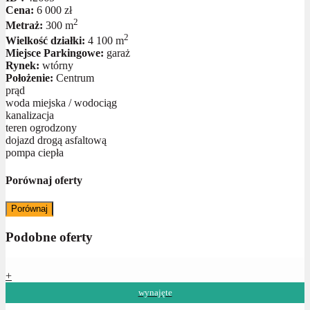
Cena:
6 000 zł
2
Metraż:
300 m
2
Wielkość działki:
4 100 m
Miejsce Parkingowe:
garaż
Rynek:
wtórny
Położenie:
Centrum
prąd
woda miejska / wodociąg
kanalizacja
teren ogrodzony
dojazd drogą asfaltową
pompa ciepła
Porównaj oferty
Porównaj
Podobne oferty
+
wynajęte