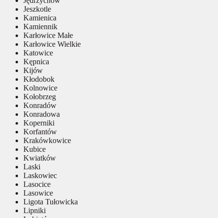
Jędrzychów
Jeszkotle
Kamienica
Kamiennik
Karłowice Małe
Karłowice Wielkie
Katowice
Kępnica
Kijów
Kłodobok
Kolnowice
Kołobrzeg
Konradów
Konradowa
Koperniki
Korfantów
Krakówkowice
Kubice
Kwiatków
Laski
Laskowiec
Lasocice
Lasowice
Ligota Tułowicka
Lipniki