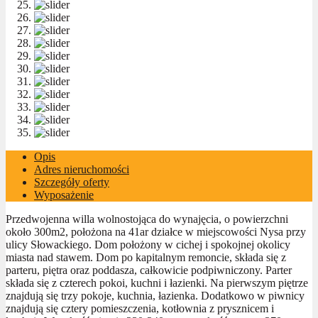
Opis
Adres nieruchomości
Szczegóły oferty
Wyposażenie
Przedwojenna willa wolnostojąca do wynajęcia, o powierzchni
około 300m2, położona na 41ar działce w miejscowości Nysa przy
ulicy Słowackiego. Dom położony w cichej i spokojnej okolicy
miasta nad stawem. Dom po kapitalnym remoncie, składa się z
parteru, piętra oraz poddasza, całkowicie podpiwniczony. Parter
składa się z czterech pokoi, kuchni i łazienki. Na pierwszym piętrze
znajdują się trzy pokoje, kuchnia, łazienka. Dodatkowo w piwnicy
znajdują się cztery pomieszczenia, kotłownia z prysznicem i