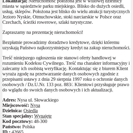
Lokalizacja;
Nieruchomość położona jest w willowej dzielnicy
miasta w sąsiedztwie parku miejskiego. Blisko do dużych osiedli,
usług, sklepów. Położona jest blisko do wielu atrakcji turystycznych
Jezioro Nyskie, Otmuchowskie, stoki narciarskie w Polsce oraz
Czechach, ścieżki rowerowe, szlaki turystyczne.
Zapraszamy na prezentację nieruchomości!
Bezpłatnie prowadzimy doradztwo kredytowe, dzięki któremu
uzyskają Państwo najkorzystniejszy kredyt na zakup nieruchomości.
Treść niniejszego ogłoszenia nie stanowi oferty handlowej w
rozumieniu Kodeksu Cywilnego. Treść ma charakter informacyjny i
zalecamy ich osobistą weryfikację. Kontaktując się z biurem Klient
wyraża zgodę na przetwarzanie danych osobowych zgodnie z
przepisami ustawy z dnia 29 sierpnia 1997 roku o ochronie danych
osobowych / Dz.U.Nr. 133 poz. 883/. Klientowi przysługuje prawo
do wglądu do swoich danych osobowych i ich aktualizacji.
Adres:
Nysa ul. Słowackiego
Miejscowość:
Nysa
Dzielnica:
Osiedla
Stan specjalny:
Wynajęte
Kod pocztowy:
48-300
Państwo:
Polska
ID :
42665