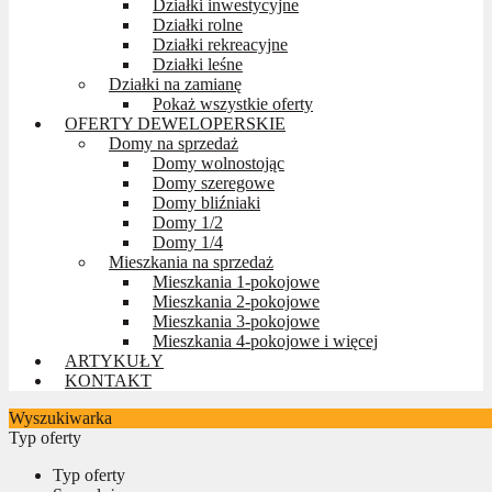
Działki inwestycyjne
Działki rolne
Działki rekreacyjne
Działki leśne
Działki na zamianę
Pokaż wszystkie oferty
OFERTY DEWELOPERSKIE
Domy na sprzedaż
Domy wolnostojąc
Domy szeregowe
Domy bliźniaki
Domy 1/2
Domy 1/4
Mieszkania na sprzedaż
Mieszkania 1-pokojowe
Mieszkania 2-pokojowe
Mieszkania 3-pokojowe
Mieszkania 4-pokojowe i więcej
ARTYKUŁY
KONTAKT
Wyszukiwarka
Typ oferty
Typ oferty