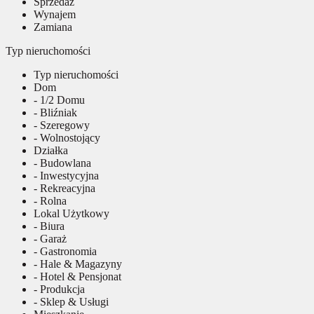
Sprzedaż
Wynajem
Zamiana
Typ nieruchomości
Typ nieruchomości
Dom
- 1/2 Domu
- Bliźniak
- Szeregowy
- Wolnostojący
Działka
- Budowlana
- Inwestycyjna
- Rekreacyjna
- Rolna
Lokal Użytkowy
- Biura
- Garaż
- Gastronomia
- Hale & Magazyny
- Hotel & Pensjonat
- Produkcja
- Sklep & Usługi