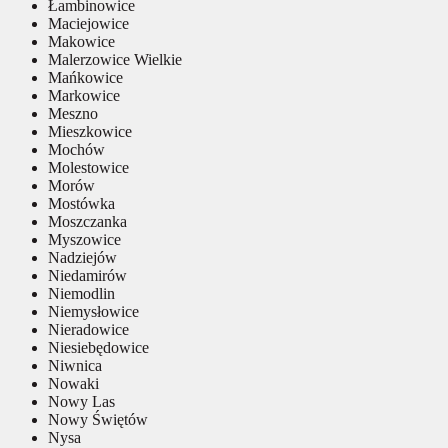
Łambinowice
Maciejowice
Makowice
Malerzowice Wielkie
Mańkowice
Markowice
Meszno
Mieszkowice
Mochów
Molestowice
Morów
Mostówka
Moszczanka
Myszowice
Nadziejów
Niedamirów
Niemodlin
Niemysłowice
Nieradowice
Niesiebędowice
Niwnica
Nowaki
Nowy Las
Nowy Świętów
Nysa