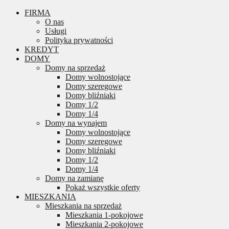
FIRMA
O nas
Usługi
Polityka prywatności
KREDYT
DOMY
Domy na sprzedaż
Domy wolnostojące
Domy szeregowe
Domy bliźniaki
Domy 1/2
Domy 1/4
Domy na wynajem
Domy wolnostojące
Domy szeregowe
Domy bliźniaki
Domy 1/2
Domy 1/4
Domy na zamianę
Pokaż wszystkie oferty
MIESZKANIA
Mieszkania na sprzedaż
Mieszkania 1-pokojowe
Mieszkania 2-pokojowe