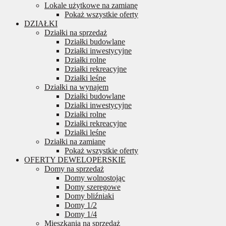
Lokale użytkowe na zamianę
Pokaż wszystkie oferty
DZIAŁKI
Działki na sprzedaż
Działki budowlane
Działki inwestycyjne
Działki rolne
Działki rekreacyjne
Działki leśne
Działki na wynajem
Działki budowlane
Działki inwestycyjne
Działki rolne
Działki rekreacyjne
Działki leśne
Działki na zamianę
Pokaż wszystkie oferty
OFERTY DEWELOPERSKIE
Domy na sprzedaż
Domy wolnostojąc
Domy szeregowe
Domy bliźniaki
Domy 1/2
Domy 1/4
Mieszkania na sprzedaż