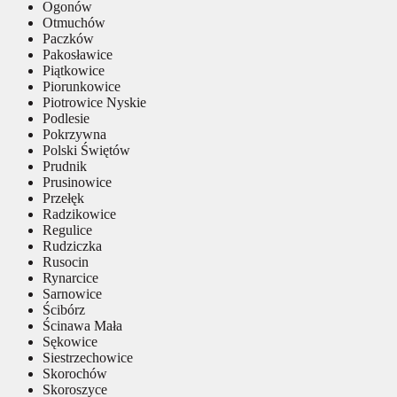
Ogonów
Otmuchów
Paczków
Pakosławice
Piątkowice
Piorunkowice
Piotrowice Nyskie
Podlesie
Pokrzywna
Polski Świętów
Prudnik
Prusinowice
Przełęk
Radzikowice
Regulice
Rudziczka
Rusocin
Rynarcice
Sarnowice
Ścibórz
Ścinawa Mała
Sękowice
Siestrzechowice
Skorochów
Skoroszyce