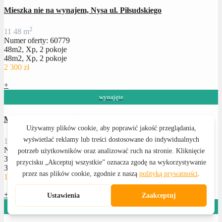
Mieszka nie na wynajem, Nysa ul. Piłsudskiego
2
1
1
48 m
Numer oferty: 60779
48m2, Xp, 2 pokoje
48m2, Xp, 2 pokoje
2 300 zł
+
wynajęte
Mieszkanie na wynajem, Nysa ul. Kr. Jadwigi
2
1
1
33 m
Numer oferty: 60618
33m2, 2 pokoje, II piętro, centrum Nysy
33m2, 2 pokoje, II piętro, centrum Nysy
1 920 zł
+
wynajęte