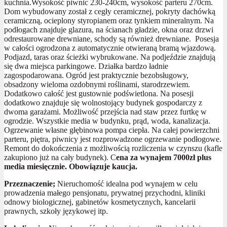
kuchnia.Wysokość piwnic 230-240cm, wysokość parteru 270cm.
Dom wybudowany został z cegły ceramicznej, pokryty dachówką
ceramiczną, ocieplony styropianem oraz tynkiem mineralnym. Na
podłogach znajduje glazura, na ścianach gładzie, okna oraz drzwi
odrestaurowane drewniane, schody są również drewniane. Posesja
w całości ogrodzona z automatycznie otwieraną bramą wjazdową.
Podjazd, taras oraz ścieżki wybrukowane. Na podjeździe znajdują
się dwa miejsca parkingowe. Działka bardzo ładnie
zagospodarowana. Ogród jest praktycznie bezobsługowy,
obsadzony wieloma ozdobnymi roślinami, starodrzewiem.
Dodatkowo całość jest gustownie podświetlona. Na posesji
dodatkowo znajduje się wolnostojący budynek gospodarczy z
dwoma garażami. Możliwość przejścia nad staw przez furtkę w
ogrodzie. Wszystkie media w budynku, prąd, woda, kanalizacja.
Ogrzewanie własne głębinowa pompa ciepła. Na całej powierzchni
parteru, piętra, piwnicy jest rozprowadzone ogrzewanie podłogowe.
Remont do dokończenia z możliwością rozliczenia w czynszu (kafle
zakupiono już na cały budynek). C
ena za wynajem 7000zł plus
media miesięcznie. Obowiązuje kaucja.
Przeznaczenie;
Nieruchomość idealna pod wynajem w celu
prowadzenia małego pensjonatu, prywatnej przychodni, kliniki
odnowy biologicznej, gabinetów kosmetycznych, kancelarii
prawnych, szkoły językowej itp.