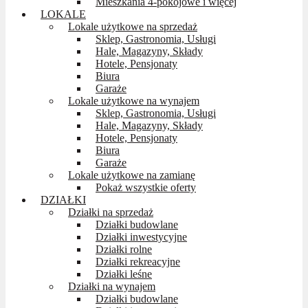
Mieszkania 4-pokojowe i więcej
LOKALE
Lokale użytkowe na sprzedaż
Sklep, Gastronomia, Usługi
Hale, Magazyny, Składy
Hotele, Pensjonaty
Biura
Garaże
Lokale użytkowe na wynajem
Sklep, Gastronomia, Usługi
Hale, Magazyny, Składy
Hotele, Pensjonaty
Biura
Garaże
Lokale użytkowe na zamianę
Pokaż wszystkie oferty
DZIAŁKI
Działki na sprzedaż
Działki budowlane
Działki inwestycyjne
Działki rolne
Działki rekreacyjne
Działki leśne
Działki na wynajem
Działki budowlane