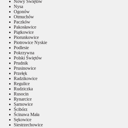
Nowy Świętów
Nysa
Ogonów
Otmuchów
Paczków
Pakosławice
Piątkowice
Piorunkowice
Piotrowice Nyskie
Podlesie
Pokrzywna
Polski Świętów
Prudnik
Prusinowice
Przełęk
Radzikowice
Regulice
Rudziczka
Rusocin
Rynarcice
Sarnowice
Ścibórz
Ścinawa Mała
Sękowice
Siestrzechowice