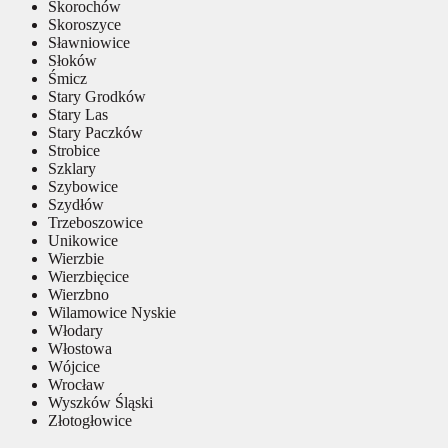
Skorochów
Skoroszyce
Sławniowice
Słoków
Śmicz
Stary Grodków
Stary Las
Stary Paczków
Strobice
Szklary
Szybowice
Szydłów
Trzeboszowice
Unikowice
Wierzbie
Wierzbięcice
Wierzbno
Wilamowice Nyskie
Włodary
Włostowa
Wójcice
Wrocław
Wyszków Śląski
Złotogłowice