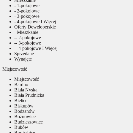
Mieszkanie
- 1-pokojowe
- 2-pokojowe
- 3-pokojowe
- 4-pokojowe I Więcej
Oferty Deweloperskie
- Mieszkanie
-- 2-pokojowe
-- 3-pokojowe
-- 4-pokojowe I Więcej
Sprzedane
Wynajęte
Miejscowość
Miejscowość
Bardno
Biała Nyska
Biała Prudnicka
Bielice
Biskupów
Bodzanów
Bożnowice
Budzieszowice
Buków
Burgrabice