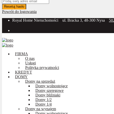
Resetuj hasło
Powrót do logowania
Royal Home Nieruchomości
ul. Bracka 3, 48-300 Nysa
50
Social Media:
FIRMA
O nas
Usługi
Polityka prywatności
KREDYT
DOMY
Domy na sprzedaż
Domy wolnostojące
Domy szeregowe
Domy bliźniaki
Domy 1/2
Domy 1/4
Domy na wynajem
Domy wolnostojące