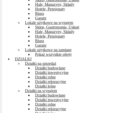
Hale, Magazyny, Składy
Hotele, Pensjonaty
Biura
Garaże
Lokale użytkowe na wynajem
Sklep, Gastronomia, Usługi
Hale, Magazyny, Składy
Hotele, Pensjonaty
Biura
Garaże
Lokale użytkowe na zamianę
Pokaż wszystkie oferty
DZIAŁKI
Działki na sprzedaż
Działki budowlane
Działki inwestycyjne
Działki rolne
Działki rekreacyjne
Działki leśne
Działki na wynajem
Działki budowlane
Działki inwestycyjne
Działki rolne
Działki rekreacyjne