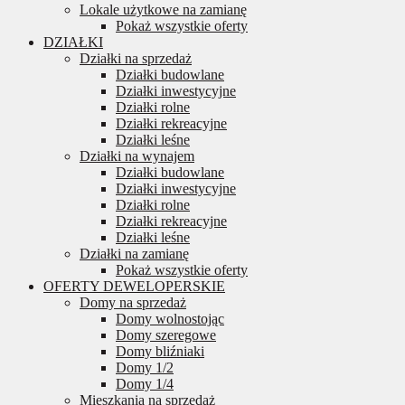
Lokale użytkowe na zamianę
Pokaż wszystkie oferty
DZIAŁKI
Działki na sprzedaż
Działki budowlane
Działki inwestycyjne
Działki rolne
Działki rekreacyjne
Działki leśne
Działki na wynajem
Działki budowlane
Działki inwestycyjne
Działki rolne
Działki rekreacyjne
Działki leśne
Działki na zamianę
Pokaż wszystkie oferty
OFERTY DEWELOPERSKIE
Domy na sprzedaż
Domy wolnostojąc
Domy szeregowe
Domy bliźniaki
Domy 1/2
Domy 1/4
Mieszkania na sprzedaż