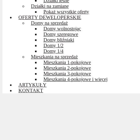
Działki leśne
Działki na zamianę
Pokaż wszystkie oferty
OFERTY DEWELOPERSKIE
Domy na sprzedaż
Domy wolnostojąc
Domy szeregowe
Domy bliźniaki
Domy 1/2
Domy 1/4
Mieszkania na sprzedaż
Mieszkania 1-pokojowe
Mieszkania 2-pokojowe
Mieszkania 3-pokojowe
Mieszkania 4-pokojowe i więcej
ARTYKUŁY
KONTAKT