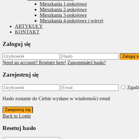
Mieszkania 1-pokojowe
Mieszkania 2-pokojowe
Mieszkania 3-pokojowe
Mieszkania 4-pokojowe i więcej
ARTYKUŁY
KONTAKT
Zaloguj się
Zaloguj s
Need an account? Register here!
Zapomniałeś hasła?
Zarejestruj się
Zgadz
Hasło zostanie do Ciebie wysłane w wiadomości email
Zarejestruj się
Back to Login
Resetuj hasło