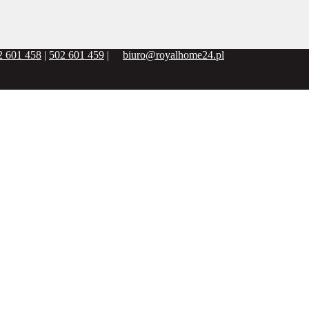
2 601 458
|
502 601 459
|
biuro@royalhome24.pl