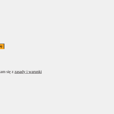
ię
am się z
zasady i warunki