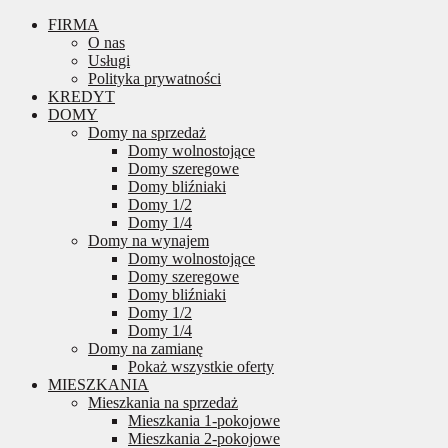
FIRMA
O nas
Usługi
Polityka prywatności
KREDYT
DOMY
Domy na sprzedaż
Domy wolnostojące
Domy szeregowe
Domy bliźniaki
Domy 1/2
Domy 1/4
Domy na wynajem
Domy wolnostojące
Domy szeregowe
Domy bliźniaki
Domy 1/2
Domy 1/4
Domy na zamianę
Pokaż wszystkie oferty
MIESZKANIA
Mieszkania na sprzedaż
Mieszkania 1-pokojowe
Mieszkania 2-pokojowe