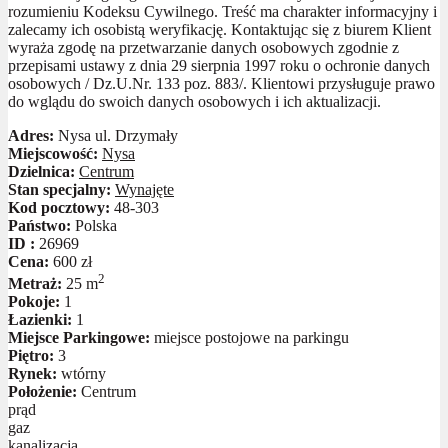
rozumieniu Kodeksu Cywilnego. Treść ma charakter informacyjny i
zalecamy ich osobistą weryfikację. Kontaktując się z biurem Klient
wyraża zgodę na przetwarzanie danych osobowych zgodnie z
przepisami ustawy z dnia 29 sierpnia 1997 roku o ochronie danych
osobowych / Dz.U.Nr. 133 poz. 883/. Klientowi przysługuje prawo
do wglądu do swoich danych osobowych i ich aktualizacji.
Adres:
Nysa ul. Drzymały
Miejscowość:
Nysa
Dzielnica:
Centrum
Stan specjalny:
Wynajęte
Kod pocztowy:
48-303
Państwo:
Polska
ID :
26969
Cena:
600 zł
2
Metraż:
25 m
Pokoje:
1
Łazienki:
1
Miejsce Parkingowe:
miejsce postojowe na parkingu
Piętro:
3
Rynek:
wtórny
Położenie:
Centrum
prąd
gaz
kanalizacja