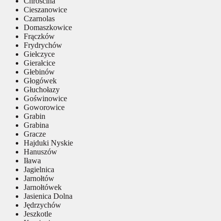
Chróścina
Cieszanowice
Czarnolas
Domaszkowice
Frączków
Frydrychów
Giełczyce
Gierałcice
Głebinów
Głogówek
Głuchołazy
Goświnowice
Goworowice
Grabin
Grabina
Gracze
Hajduki Nyskie
Hanuszów
Iława
Jagielnica
Jarnołtów
Jarnołtówek
Jasienica Dolna
Jędrzychów
Jeszkotle