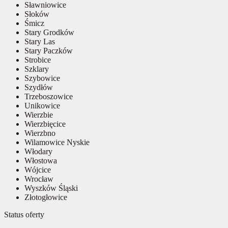
Sławniowice
Słoków
Śmicz
Stary Grodków
Stary Las
Stary Paczków
Strobice
Szklary
Szybowice
Szydłów
Trzeboszowice
Unikowice
Wierzbie
Wierzbięcice
Wierzbno
Wilamowice Nyskie
Włodary
Włostowa
Wójcice
Wrocław
Wyszków Śląski
Złotogłowice
Status oferty