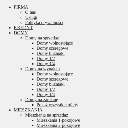
FIRMA
O nas
Usługi
Polityka prywatności
KREDYT
DOMY
Domy na sprzedaż
Domy wolnostojące
Domy szeregowe
Domy bliźniaki
Domy 1/2
Domy 1/4
Domy na wynajem
Domy wolnostojące
Domy szeregowe
Domy bliźniaki
Domy 1/2
Domy 1/4
Domy na zamianę
Pokaż wszystkie oferty
MIESZKANIA
Mieszkania na sprzedaż
Mieszkania 1-pokojowe
Mieszkania 2-pokojowe