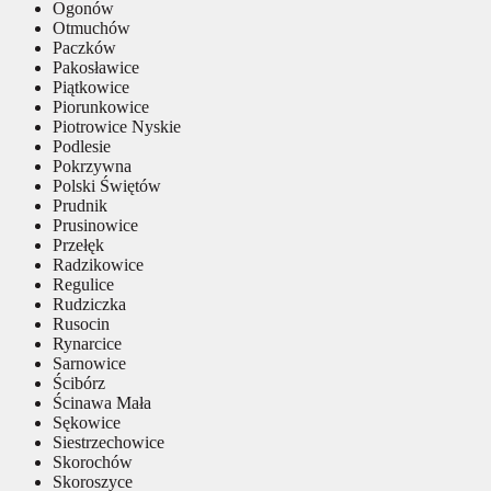
Ogonów
Otmuchów
Paczków
Pakosławice
Piątkowice
Piorunkowice
Piotrowice Nyskie
Podlesie
Pokrzywna
Polski Świętów
Prudnik
Prusinowice
Przełęk
Radzikowice
Regulice
Rudziczka
Rusocin
Rynarcice
Sarnowice
Ścibórz
Ścinawa Mała
Sękowice
Siestrzechowice
Skorochów
Skoroszyce