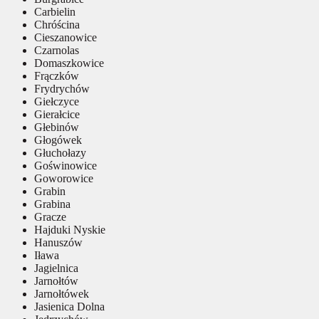
Carbielin
Chróścina
Cieszanowice
Czarnolas
Domaszkowice
Frączków
Frydrychów
Giełczyce
Gierałcice
Głebinów
Głogówek
Głuchołazy
Goświnowice
Goworowice
Grabin
Grabina
Gracze
Hajduki Nyskie
Hanuszów
Iława
Jagielnica
Jarnołtów
Jarnołtówek
Jasienica Dolna