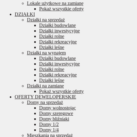
Lokale użytkowe na zamianę
Pokaż wszystkie oferty
DZIAŁKI
Działki na sprzedaż
Działki budowlane
Działki inwestycyjne
Działki rolne
Działki rekreacyjne
Działki leśne
Działki na wynajem
Działki budowlane
Działki inwestycyjne
Działki rolne
Działki rekreacyjne
Działki leśne
Działki na zamianę
Pokaż wszystkie oferty
OFERTY DEWELOPERSKIE
Domy na sprzedaż
Domy wolnostojąc
Domy szeregowe
Domy bliźniaki
Domy 1/2
Domy 1/4
Mieszkania na sprzedaż