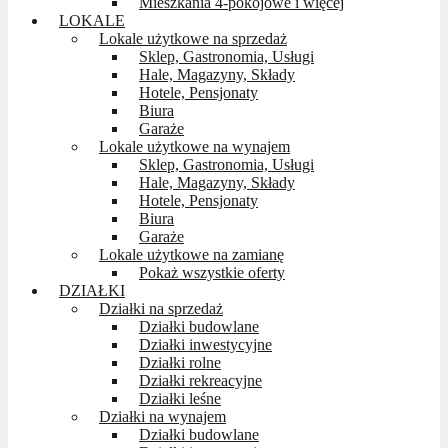
Mieszkania 4-pokojowe i więcej
LOKALE
Lokale użytkowe na sprzedaż
Sklep, Gastronomia, Usługi
Hale, Magazyny, Składy
Hotele, Pensjonaty
Biura
Garaże
Lokale użytkowe na wynajem
Sklep, Gastronomia, Usługi
Hale, Magazyny, Składy
Hotele, Pensjonaty
Biura
Garaże
Lokale użytkowe na zamianę
Pokaż wszystkie oferty
DZIAŁKI
Działki na sprzedaż
Działki budowlane
Działki inwestycyjne
Działki rolne
Działki rekreacyjne
Działki leśne
Działki na wynajem
Działki budowlane