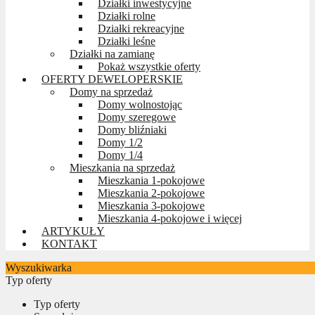
Działki inwestycyjne
Działki rolne
Działki rekreacyjne
Działki leśne
Działki na zamianę
Pokaż wszystkie oferty
OFERTY DEWELOPERSKIE
Domy na sprzedaż
Domy wolnostojąc
Domy szeregowe
Domy bliźniaki
Domy 1/2
Domy 1/4
Mieszkania na sprzedaż
Mieszkania 1-pokojowe
Mieszkania 2-pokojowe
Mieszkania 3-pokojowe
Mieszkania 4-pokojowe i więcej
ARTYKUŁY
KONTAKT
Wyszukiwarka
Typ oferty
Typ oferty