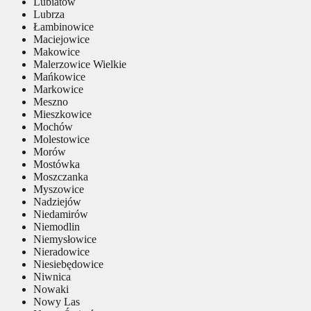
Lubiatów
Lubrza
Łambinowice
Maciejowice
Makowice
Malerzowice Wielkie
Mańkowice
Markowice
Meszno
Mieszkowice
Mochów
Molestowice
Morów
Mostówka
Moszczanka
Myszowice
Nadziejów
Niedamirów
Niemodlin
Niemysłowice
Nieradowice
Niesiebędowice
Niwnica
Nowaki
Nowy Las