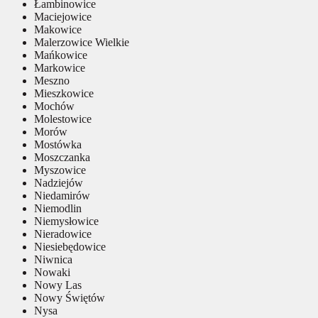
Łambinowice
Maciejowice
Makowice
Malerzowice Wielkie
Mańkowice
Markowice
Meszno
Mieszkowice
Mochów
Molestowice
Morów
Mostówka
Moszczanka
Myszowice
Nadziejów
Niedamirów
Niemodlin
Niemysłowice
Nieradowice
Niesiebędowice
Niwnica
Nowaki
Nowy Las
Nowy Świętów
Nysa