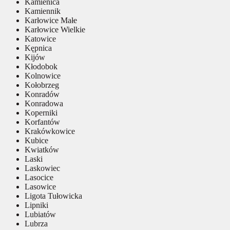
Kamienica
Kamiennik
Karłowice Małe
Karłowice Wielkie
Katowice
Kępnica
Kijów
Kłodobok
Kolnowice
Kołobrzeg
Konradów
Konradowa
Koperniki
Korfantów
Krakówkowice
Kubice
Kwiatków
Laski
Laskowiec
Lasocice
Lasowice
Ligota Tułowicka
Lipniki
Lubiatów
Lubrza