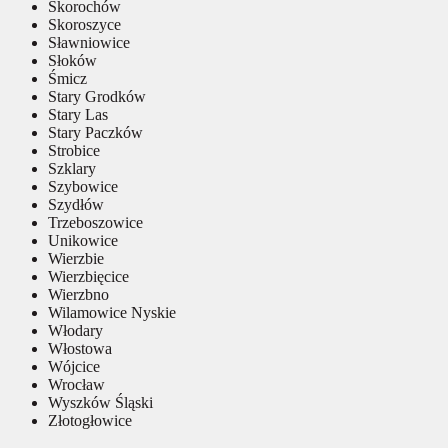
Skorochów
Skoroszyce
Sławniowice
Słoków
Śmicz
Stary Grodków
Stary Las
Stary Paczków
Strobice
Szklary
Szybowice
Szydłów
Trzeboszowice
Unikowice
Wierzbie
Wierzbięcice
Wierzbno
Wilamowice Nyskie
Włodary
Włostowa
Wójcice
Wrocław
Wyszków Śląski
Złotogłowice