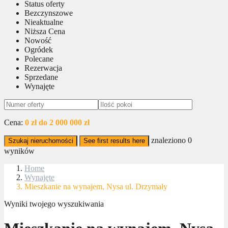
Status oferty
Bezczynszowe
Nieaktualne
Niższa Cena
Nowość
Ogródek
Polecane
Rezerwacja
Sprzedane
Wynajęte
Cena:
0 zł do 2 000 000 zł
znaleziono
0
Szukaj nieruchomości
See first results here
wyników
Home
Wynajęte
Mieszkanie na wynajem, Nysa ul. Drzymały
Wyniki twojego wyszukiwania