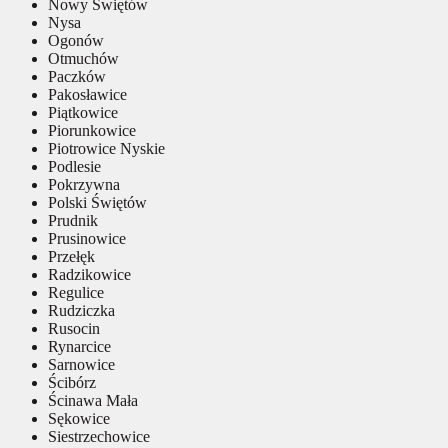
Nowy Świętów
Nysa
Ogonów
Otmuchów
Paczków
Pakosławice
Piątkowice
Piorunkowice
Piotrowice Nyskie
Podlesie
Pokrzywna
Polski Świętów
Prudnik
Prusinowice
Przełęk
Radzikowice
Regulice
Rudziczka
Rusocin
Rynarcice
Sarnowice
Ścibórz
Ścinawa Mała
Sękowice
Siestrzechowice