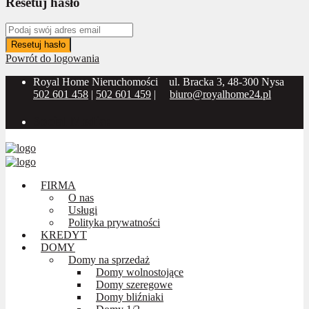
Resetuj hasło
Resetuj hasło
Powrót do logowania
Royal Home Nieruchomości
ul. Bracka 3, 48-300 Nysa
502 601 458
|
502 601 459
|
biuro@royalhome24.pl
Social Media:
FIRMA
O nas
Usługi
Polityka prywatności
KREDYT
DOMY
Domy na sprzedaż
Domy wolnostojące
Domy szeregowe
Domy bliźniaki