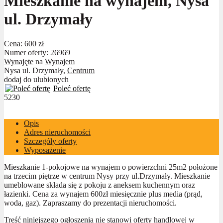
Mieszkanie na wynajem, Nysa
ul. Drzymały
Cena:
600 zł
Numer oferty: 26969
Wynajęte
na
Wynajem
Nysa ul. Drzymały,
Centrum
dodaj do ulubionych
Poleć ofertę
5230
Opis
Adres nieruchomości
Szczegóły oferty
Wyposażenie
Mieszkanie 1-pokojowe na wynajem o powierzchni 25m2 położone
na trzecim piętrze w centrum Nysy przy ul.Drzymały. Mieszkanie
umeblowane składa się z pokoju z aneksem kuchennym oraz
łazienki. Cena za wynajem 600zł miesięcznie plus media (prąd,
woda, gaz). Zapraszamy do prezentacji nieruchomości.
Treść niniejszego ogłoszenia nie stanowi oferty handlowej w