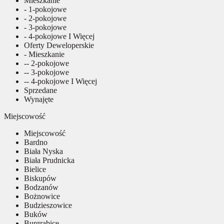
Mieszkanie
- 1-pokojowe
- 2-pokojowe
- 3-pokojowe
- 4-pokojowe I Więcej
Oferty Deweloperskie
- Mieszkanie
-- 2-pokojowe
-- 3-pokojowe
-- 4-pokojowe I Więcej
Sprzedane
Wynajęte
Miejscowość
Miejscowość
Bardno
Biała Nyska
Biała Prudnicka
Bielice
Biskupów
Bodzanów
Bożnowice
Budzieszowice
Buków
Burgrabice