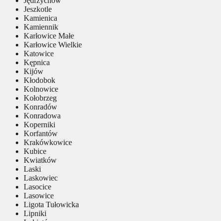
Jędrzychów
Jeszkotle
Kamienica
Kamiennik
Karłowice Małe
Karłowice Wielkie
Katowice
Kępnica
Kijów
Kłodobok
Kolnowice
Kołobrzeg
Konradów
Konradowa
Koperniki
Korfantów
Krakówkowice
Kubice
Kwiatków
Laski
Laskowiec
Lasocice
Lasowice
Ligota Tułowicka
Lipniki