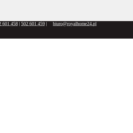
2 601 458
|
502 601 459
|
biuro@royalhome24.pl