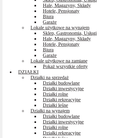
Hale, Magazyny, Składy
Hotele, Pensjonaty
Biura
Garaże
Lokale użytkowe na wynajem
Sklep, Gastronomia, Usługi
Hale, Magazyny, Składy
Hotele, Pensjonaty
Biura
Garaże
Lokale użytkowe na zamianę
Pokaż wszystkie oferty
DZIAŁKI
Działki na sprzedaż
Działki budowlane
Działki inwestycyjne
Działki rolne
Działki rekreacyjne
Działki leśne
Działki na wynajem
Działki budowlane
Działki inwestycyjne
Działki rolne
Działki rekreacyjne