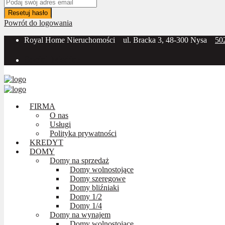
Resetuj hasło
Powrót do logowania
Royal Home Nieruchomości
ul. Bracka 3, 48-300 Nysa
50
Social Media:
FIRMA
O nas
Usługi
Polityka prywatności
KREDYT
DOMY
Domy na sprzedaż
Domy wolnostojące
Domy szeregowe
Domy bliźniaki
Domy 1/2
Domy 1/4
Domy na wynajem
Domy wolnostojące