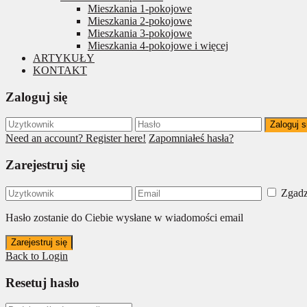
Mieszkania 1-pokojowe
Mieszkania 2-pokojowe
Mieszkania 3-pokojowe
Mieszkania 4-pokojowe i więcej
ARTYKUŁY
KONTAKT
Zaloguj się
Zaloguj s
Need an account? Register here!
Zapomniałeś hasła?
Zarejestruj się
Zgadz
Hasło zostanie do Ciebie wysłane w wiadomości email
Zarejestruj się
Back to Login
Resetuj hasło