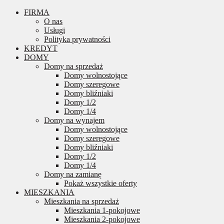
FIRMA
O nas
Usługi
Polityka prywatności
KREDYT
DOMY
Domy na sprzedaż
Domy wolnostojące
Domy szeregowe
Domy bliźniaki
Domy 1/2
Domy 1/4
Domy na wynajem
Domy wolnostojące
Domy szeregowe
Domy bliźniaki
Domy 1/2
Domy 1/4
Domy na zamianę
Pokaż wszystkie oferty
MIESZKANIA
Mieszkania na sprzedaż
Mieszkania 1-pokojowe
Mieszkania 2-pokojowe