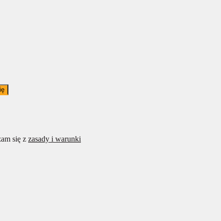
ię
am się z
zasady i warunki