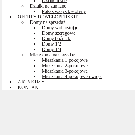
Działki leśne
Działki na zamianę
Pokaż wszystkie oferty
OFERTY DEWELOPERSKIE
Domy na sprzedaż
Domy wolnostojąc
Domy szeregowe
Domy bliźniaki
Domy 1/2
Domy 1/4
Mieszkania na sprzedaż
Mieszkania 1-pokojowe
Mieszkania 2-pokojowe
Mieszkania 3-pokojowe
Mieszkania 4-pokojowe i więcej
ARTYKUŁY
KONTAKT