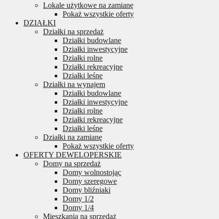
Lokale użytkowe na zamianę
Pokaż wszystkie oferty
DZIAŁKI
Działki na sprzedaż
Działki budowlane
Działki inwestycyjne
Działki rolne
Działki rekreacyjne
Działki leśne
Działki na wynajem
Działki budowlane
Działki inwestycyjne
Działki rolne
Działki rekreacyjne
Działki leśne
Działki na zamianę
Pokaż wszystkie oferty
OFERTY DEWELOPERSKIE
Domy na sprzedaż
Domy wolnostojąc
Domy szeregowe
Domy bliźniaki
Domy 1/2
Domy 1/4
Mieszkania na sprzedaż