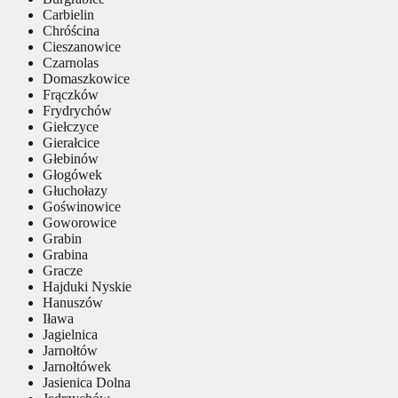
Carbielin
Chróścina
Cieszanowice
Czarnolas
Domaszkowice
Frączków
Frydrychów
Giełczyce
Gierałcice
Głebinów
Głogówek
Głuchołazy
Goświnowice
Goworowice
Grabin
Grabina
Gracze
Hajduki Nyskie
Hanuszów
Iława
Jagielnica
Jarnołtów
Jarnołtówek
Jasienica Dolna