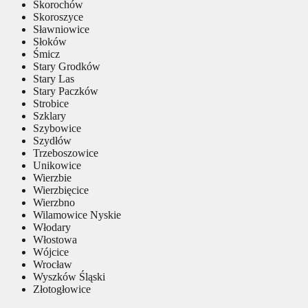
Skorochów
Skoroszyce
Sławniowice
Słoków
Śmicz
Stary Grodków
Stary Las
Stary Paczków
Strobice
Szklary
Szybowice
Szydłów
Trzeboszowice
Unikowice
Wierzbie
Wierzbięcice
Wierzbno
Wilamowice Nyskie
Włodary
Włostowa
Wójcice
Wrocław
Wyszków Śląski
Złotogłowice