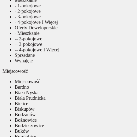
Mieszkanie
- 1-pokojowe
- 2-pokojowe
- 3-pokojowe
- 4-pokojowe I Więcej
Oferty Deweloperskie
- Mieszkanie
-- 2-pokojowe
-- 3-pokojowe
-- 4-pokojowe I Więcej
Sprzedane
Wynajęte
Miejscowość
Miejscowość
Bardno
Biała Nyska
Biała Prudnicka
Bielice
Biskupów
Bodzanów
Bożnowice
Budzieszowice
Buków
Burgrabice