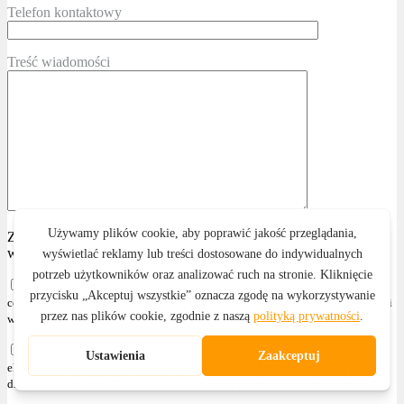
Telefon kontaktowy
Treść wiadomości
ZAMAWIAJĄCY, będąc poinformowanym o możliwości
wycofania zgody w każdym czasie, wyraża zgodę na:
przetwarzanie swoich danych osobowych i wykorzystanie tych danych do
celów marketingowych PRZEDSIĘBIORCY, zgodnie z przepisami wskazanymi
w § 4 ust. 2
otrzymywanie informacji handlowych za pomocą środków komunikacji
elektronicznej, zgodnie z ustawą z dnia 18 lipca 2002r. o świadczeniu usług
drogą elektroniczną (Dz. U. z 2020r. poz. 344 z późniejszymi zmianami )