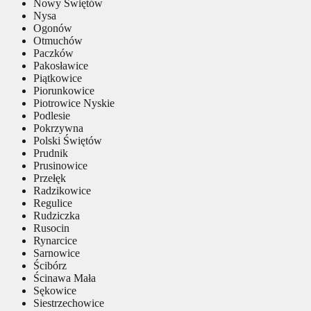
Nowy Świętów
Nysa
Ogonów
Otmuchów
Paczków
Pakosławice
Piątkowice
Piorunkowice
Piotrowice Nyskie
Podlesie
Pokrzywna
Polski Świętów
Prudnik
Prusinowice
Przełęk
Radzikowice
Regulice
Rudziczka
Rusocin
Rynarcice
Sarnowice
Ścibórz
Ścinawa Mała
Sękowice
Siestrzechowice