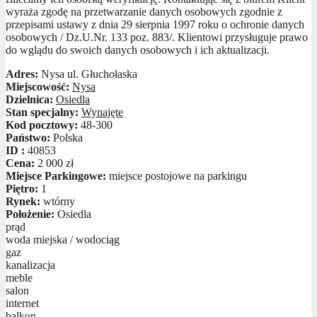
wyraża zgodę na przetwarzanie danych osobowych zgodnie z
przepisami ustawy z dnia 29 sierpnia 1997 roku o ochronie danych
osobowych / Dz.U.Nr. 133 poz. 883/. Klientowi przysługuje prawo
do wglądu do swoich danych osobowych i ich aktualizacji.
Adres:
Nysa ul. Głuchołaska
Miejscowość:
Nysa
Dzielnica:
Osiedla
Stan specjalny:
Wynajęte
Kod pocztowy:
48-300
Państwo:
Polska
ID :
40853
Cena:
2 000 zł
Miejsce Parkingowe:
miejsce postojowe na parkingu
Piętro:
1
Rynek:
wtórny
Położenie:
Osiedla
prąd
woda miejska / wodociąg
gaz
kanalizacja
meble
salon
internet
balkon