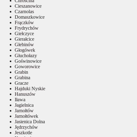
Chróścina
Cieszanowice
Czarnolas
Domaszkowice
Frączków
Frydrychów
Giełczyce
Gierałcice
Głebinów
Głogówek
Głuchołazy
Goświnowice
Goworowice
Grabin
Grabina
Gracze
Hajduki Nyskie
Hanuszów
Iława
Jagielnica
Jarnołtów
Jarnołtówek
Jasienica Dolna
Jędrzychów
Jeszkotle