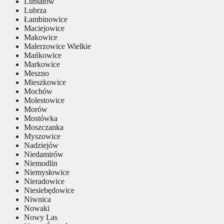
Lubiatów
Lubrza
Łambinowice
Maciejowice
Makowice
Malerzowice Wielkie
Mańkowice
Markowice
Meszno
Mieszkowice
Mochów
Molestowice
Morów
Mostówka
Moszczanka
Myszowice
Nadziejów
Niedamirów
Niemodlin
Niemysłowice
Nieradowice
Niesiebędowice
Niwnica
Nowaki
Nowy Las