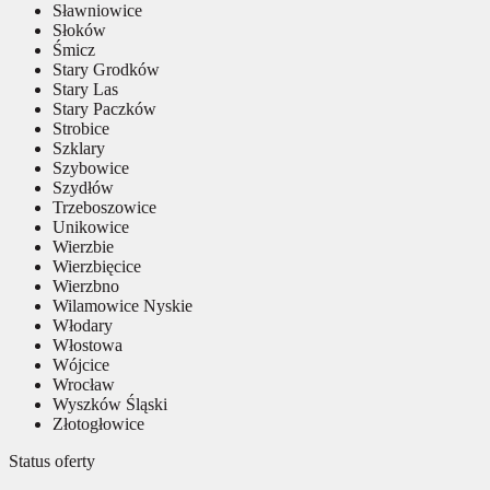
Sławniowice
Słoków
Śmicz
Stary Grodków
Stary Las
Stary Paczków
Strobice
Szklary
Szybowice
Szydłów
Trzeboszowice
Unikowice
Wierzbie
Wierzbięcice
Wierzbno
Wilamowice Nyskie
Włodary
Włostowa
Wójcice
Wrocław
Wyszków Śląski
Złotogłowice
Status oferty