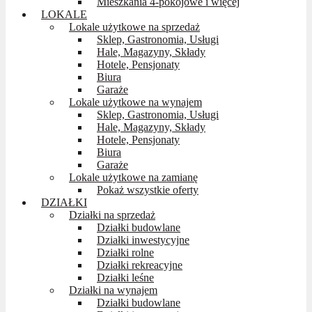
Mieszkania 4-pokojowe i więcej
LOKALE
Lokale użytkowe na sprzedaż
Sklep, Gastronomia, Usługi
Hale, Magazyny, Składy
Hotele, Pensjonaty
Biura
Garaże
Lokale użytkowe na wynajem
Sklep, Gastronomia, Usługi
Hale, Magazyny, Składy
Hotele, Pensjonaty
Biura
Garaże
Lokale użytkowe na zamianę
Pokaż wszystkie oferty
DZIAŁKI
Działki na sprzedaż
Działki budowlane
Działki inwestycyjne
Działki rolne
Działki rekreacyjne
Działki leśne
Działki na wynajem
Działki budowlane