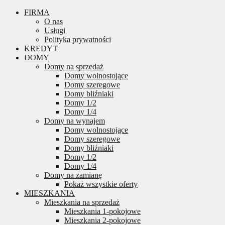
FIRMA
O nas
Usługi
Polityka prywatności
KREDYT
DOMY
Domy na sprzedaż
Domy wolnostojące
Domy szeregowe
Domy bliźniaki
Domy 1/2
Domy 1/4
Domy na wynajem
Domy wolnostojące
Domy szeregowe
Domy bliźniaki
Domy 1/2
Domy 1/4
Domy na zamianę
Pokaż wszystkie oferty
MIESZKANIA
Mieszkania na sprzedaż
Mieszkania 1-pokojowe
Mieszkania 2-pokojowe