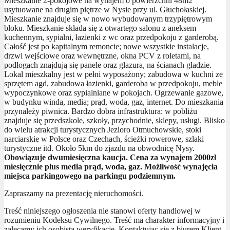
Mieszkanie 2-pokojowe na wynajem o powierzchni 48m2
usytuowane na drugim piętrze w Nysie przy ul. Głuchołaskiej.
Mieszkanie znajduje się w nowo wybudowanym trzypiętrowym
bloku. Mieszkanie składa się z otwartego salonu z aneksem
kuchennym, sypialni, łazienki z wc oraz przedpokoju z garderobą.
Całość jest po kapitalnym remoncie; nowe wszystkie instalacje,
drzwi wejściowe oraz wewnętrzne, okna PCV z roletami, na
podłogach znajdują się panele oraz glazura, na ścianach gładzie.
Lokal mieszkalny jest w pełni wyposażony; zabudowa w kuchni ze
sprzętem agd, zabudowa łazienki, garderoba w przedpokoju, meble
wypoczynkowe oraz sypialniane w pokojach. Ogrzewanie gazowe,
w budynku winda, media; prąd, woda, gaz, internet. Do mieszkania
przynależy piwnica. Bardzo dobra infrastruktura: w pobliżu
znajduje się przedszkole, szkoły, przychodnie, sklepy, usługi. Blisko
do wielu atrakcji turystycznych Jezioro Otmuchowskie, stoki
narciarskie w Polsce oraz Czechach, ścieżki rowerowe, szlaki
turystyczne itd. Około 5km do zjazdu na obwodnicę Nysy.
Obowiązuje dwumiesięczna kaucja. Cena za wynajem 2000zł
miesięcznie plus media prąd, woda, gaz. Możliwość wynajęcia
miejsca parkingowego na parkingu podziemnym.
Zapraszamy na prezentację nieruchomości.
Treść niniejszego ogłoszenia nie stanowi oferty handlowej w
rozumieniu Kodeksu Cywilnego. Treść ma charakter informacyjny i
zalecamy ich osobistą weryfikację. Kontaktując się z biurem Klient