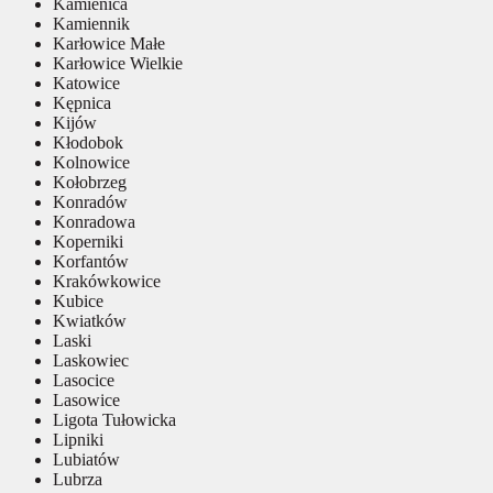
Kamienica
Kamiennik
Karłowice Małe
Karłowice Wielkie
Katowice
Kępnica
Kijów
Kłodobok
Kolnowice
Kołobrzeg
Konradów
Konradowa
Koperniki
Korfantów
Krakówkowice
Kubice
Kwiatków
Laski
Laskowiec
Lasocice
Lasowice
Ligota Tułowicka
Lipniki
Lubiatów
Lubrza