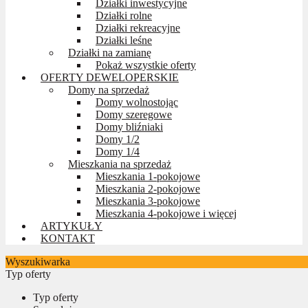
Działki inwestycyjne
Działki rolne
Działki rekreacyjne
Działki leśne
Działki na zamianę
Pokaż wszystkie oferty
OFERTY DEWELOPERSKIE
Domy na sprzedaż
Domy wolnostojąc
Domy szeregowe
Domy bliźniaki
Domy 1/2
Domy 1/4
Mieszkania na sprzedaż
Mieszkania 1-pokojowe
Mieszkania 2-pokojowe
Mieszkania 3-pokojowe
Mieszkania 4-pokojowe i więcej
ARTYKUŁY
KONTAKT
Wyszukiwarka
Typ oferty
Typ oferty