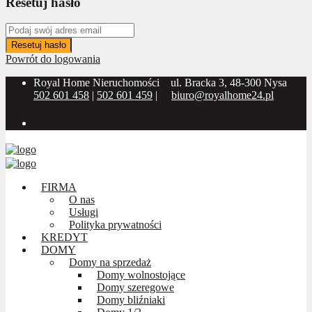
Resetuj hasło
Resetuj hasło
Powrót do logowania
Royal Home Nieruchomości
ul. Bracka 3, 48-300 Nysa
502 601 458
|
502 601 459
|
biuro@royalhome24.pl
Social Media:
FIRMA
O nas
Usługi
Polityka prywatności
KREDYT
DOMY
Domy na sprzedaż
Domy wolnostojące
Domy szeregowe
Domy bliźniaki