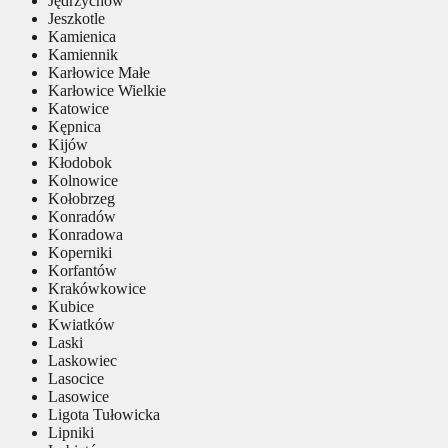
Jędrzychów
Jeszkotle
Kamienica
Kamiennik
Karłowice Małe
Karłowice Wielkie
Katowice
Kępnica
Kijów
Kłodobok
Kolnowice
Kołobrzeg
Konradów
Konradowa
Koperniki
Korfantów
Krakówkowice
Kubice
Kwiatków
Laski
Laskowiec
Lasocice
Lasowice
Ligota Tułowicka
Lipniki