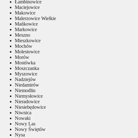
Łambinowice
Maciejowice
Makowice
Malerzowice Wielkie
Mańkowice
Markowice
Meszno
Mieszkowice
Mochów
Molestowice
Morów
Mostówka
Moszczanka
Myszowice
Nadziejów
Niedamirów
Niemodlin
Niemysłowice
Nieradowice
Niesiebędowice
Niwnica
Nowaki
Nowy Las
Nowy Świętów
Nysa