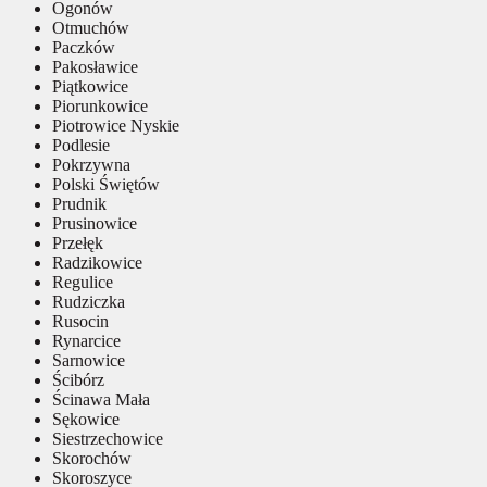
Ogonów
Otmuchów
Paczków
Pakosławice
Piątkowice
Piorunkowice
Piotrowice Nyskie
Podlesie
Pokrzywna
Polski Świętów
Prudnik
Prusinowice
Przełęk
Radzikowice
Regulice
Rudziczka
Rusocin
Rynarcice
Sarnowice
Ścibórz
Ścinawa Mała
Sękowice
Siestrzechowice
Skorochów
Skoroszyce