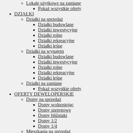
Lokale użytkowe na zamianę
Pokaż wszystkie oferty
DZIAŁKI
Działki na sprzedaż
Działki budowlane
Działki inwestycyjne
Działki rolne
Działki rekreacyjne
Działki leśne
Działki na wynajem
Działki budowlane
Działki inwestycyjne
Działki rolne
Działki rekreacyjne
Działki leśne
Działki na zamianę
Pokaż wszystkie oferty
OFERTY DEWELOPERSKIE
Domy na sprzedaż
Domy wolnostojąc
Domy szeregowe
Domy bliźniaki
Domy 1/2
Domy 1/4
Mieszkania na sprzedaż