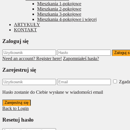
Mieszkania 1-pokojowe
Mieszkania 2-pokojowe
Mieszkania 3-pokojowe
Mieszkania 4-pokojowe i więcej
ARTYKUŁY
KONTAKT
Zaloguj się
Zaloguj s
Need an account? Register here!
Zapomniałeś hasła?
Zarejestruj się
Zgadz
Hasło zostanie do Ciebie wysłane w wiadomości email
Zarejestruj się
Back to Login
Resetuj hasło