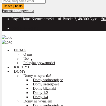
Resetuj hasło
Powrót do logowania
Royal Home Nieruchomości
ul. Bracka 3, 48-300 Nysa
50
Social Media:
FIRMA
O nas
Usługi
Polityka prywatności
KREDYT
DOMY
Domy na sprzedaż
Domy wolnostojące
Domy szeregowe
Domy bliźniaki
Domy 1/2
Domy 1/4
Domy na wynajem
Domy wolnostojące