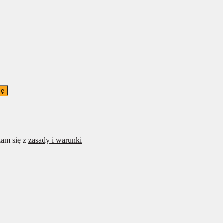
ię
am się z
zasady i warunki