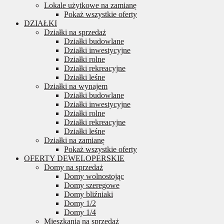
Lokale użytkowe na zamianę
Pokaż wszystkie oferty
DZIAŁKI
Działki na sprzedaż
Działki budowlane
Działki inwestycyjne
Działki rolne
Działki rekreacyjne
Działki leśne
Działki na wynajem
Działki budowlane
Działki inwestycyjne
Działki rolne
Działki rekreacyjne
Działki leśne
Działki na zamianę
Pokaż wszystkie oferty
OFERTY DEWELOPERSKIE
Domy na sprzedaż
Domy wolnostojąc
Domy szeregowe
Domy bliźniaki
Domy 1/2
Domy 1/4
Mieszkania na sprzedaż