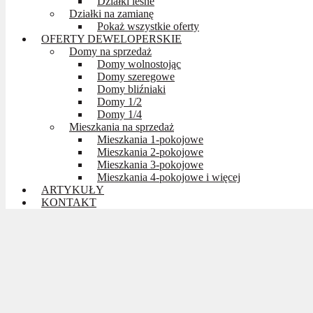
Działki leśne
Działki na zamianę
Pokaż wszystkie oferty
OFERTY DEWELOPERSKIE
Domy na sprzedaż
Domy wolnostojąc
Domy szeregowe
Domy bliźniaki
Domy 1/2
Domy 1/4
Mieszkania na sprzedaż
Mieszkania 1-pokojowe
Mieszkania 2-pokojowe
Mieszkania 3-pokojowe
Mieszkania 4-pokojowe i więcej
ARTYKUŁY
KONTAKT