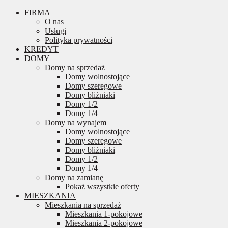
FIRMA
O nas
Usługi
Polityka prywatności
KREDYT
DOMY
Domy na sprzedaż
Domy wolnostojące
Domy szeregowe
Domy bliźniaki
Domy 1/2
Domy 1/4
Domy na wynajem
Domy wolnostojące
Domy szeregowe
Domy bliźniaki
Domy 1/2
Domy 1/4
Domy na zamianę
Pokaż wszystkie oferty
MIESZKANIA
Mieszkania na sprzedaż
Mieszkania 1-pokojowe
Mieszkania 2-pokojowe