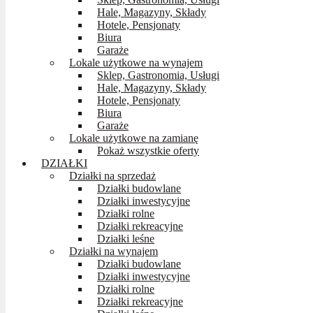
Hale, Magazyny, Składy
Hotele, Pensjonaty
Biura
Garaże
Lokale użytkowe na wynajem
Sklep, Gastronomia, Usługi
Hale, Magazyny, Składy
Hotele, Pensjonaty
Biura
Garaże
Lokale użytkowe na zamianę
Pokaż wszystkie oferty
DZIAŁKI
Działki na sprzedaż
Działki budowlane
Działki inwestycyjne
Działki rolne
Działki rekreacyjne
Działki leśne
Działki na wynajem
Działki budowlane
Działki inwestycyjne
Działki rolne
Działki rekreacyjne