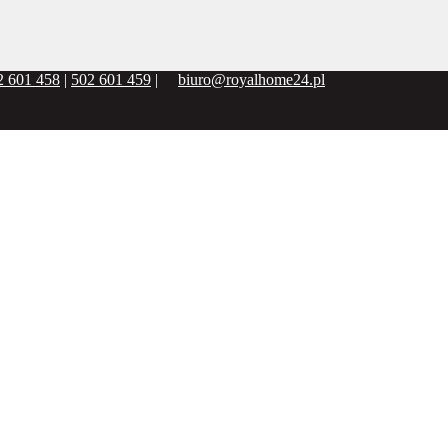
2 601 458
|
502 601 459
|
biuro@royalhome24.pl