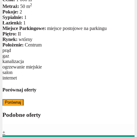
2
Metraż:
50 m
Pokoje:
2
Sypialnie:
1
Łazienki:
1
Miejsce Parkingowe:
miejsce postojowe na parkingu
Piętro:
II
Rynek:
wtórny
Położenie:
Centrum
prąd
gaz
kanalizacja
ogrzewanie miejskie
salon
internet
Porównaj oferty
Porównaj
Podobne oferty
+