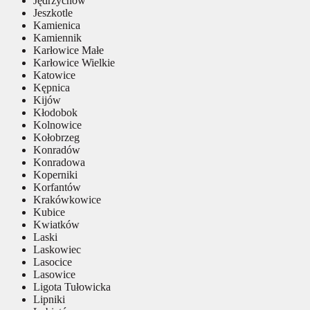
Jędrzychów
Jeszkotle
Kamienica
Kamiennik
Karłowice Małe
Karłowice Wielkie
Katowice
Kępnica
Kijów
Kłodobok
Kolnowice
Kołobrzeg
Konradów
Konradowa
Koperniki
Korfantów
Krakówkowice
Kubice
Kwiatków
Laski
Laskowiec
Lasocice
Lasowice
Ligota Tułowicka
Lipniki