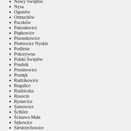
Nowy Świętów
Nysa
Ogonów
Otmuchów
Paczków
Pakosławice
Piątkowice
Piorunkowice
Piotrowice Nyskie
Podlesie
Pokrzywna
Polski Świętów
Prudnik
Prusinowice
Przełęk
Radzikowice
Regulice
Rudziczka
Rusocin
Rynarcice
Sarnowice
Ścibórz
Ścinawa Mała
Sękowice
Siestrzechowice