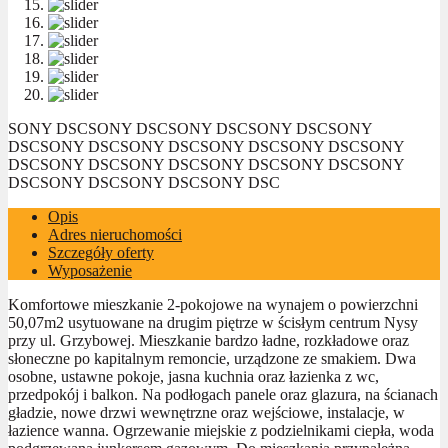
SONY DSC
SONY DSC
SONY DSC
SONY DSC
SONY
DSC
SONY DSC
SONY DSC
SONY DSC
SONY DSC
SONY
DSC
SONY DSC
SONY DSC
SONY DSC
SONY DSC
SONY
DSC
SONY DSC
SONY DSC
SONY DSC
Opis
Adres nieruchomości
Szczegóły oferty
Wyposażenie
Komfortowe mieszkanie 2-pokojowe na wynajem o powierzchni
50,07m2 usytuowane na drugim piętrze w ścisłym centrum Nysy
przy ul. Grzybowej. Mieszkanie bardzo ładne, rozkładowe oraz
słoneczne po kapitalnym remoncie, urządzone ze smakiem. Dwa
osobne, ustawne pokoje, jasna kuchnia oraz łazienka z wc,
przedpokój i balkon. Na podłogach panele oraz glazura, na ścianach
gładzie, nowe drzwi wewnętrzne oraz wejściowe, instalacje, w
łazience wanna. Ogrzewanie miejskie z podzielnikami ciepła, woda