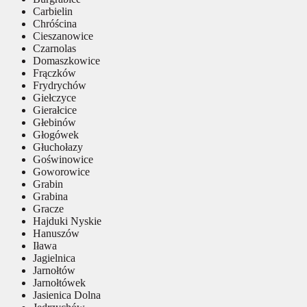
Carbielin
Chróścina
Cieszanowice
Czarnolas
Domaszkowice
Frączków
Frydrychów
Giełczyce
Gierałcice
Głebinów
Głogówek
Głuchołazy
Goświnowice
Goworowice
Grabin
Grabina
Gracze
Hajduki Nyskie
Hanuszów
Iława
Jagielnica
Jarnołtów
Jarnołtówek
Jasienica Dolna