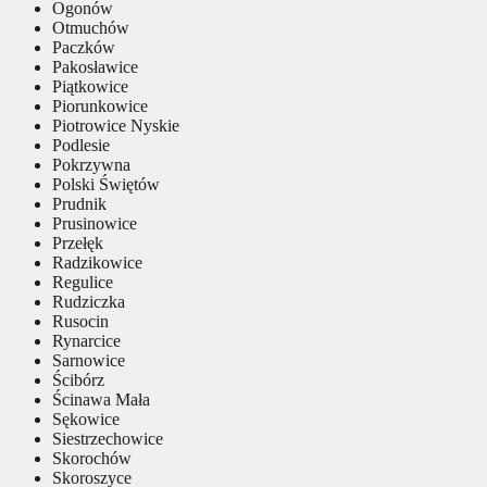
Ogonów
Otmuchów
Paczków
Pakosławice
Piątkowice
Piorunkowice
Piotrowice Nyskie
Podlesie
Pokrzywna
Polski Świętów
Prudnik
Prusinowice
Przełęk
Radzikowice
Regulice
Rudziczka
Rusocin
Rynarcice
Sarnowice
Ścibórz
Ścinawa Mała
Sękowice
Siestrzechowice
Skorochów
Skoroszyce