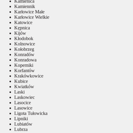
Kamienica
Kamiennik
Karłowice Małe
Karłowice Wielkie
Katowice
Kępnica
Kijów
Kłodobok
Kolnowice
Kołobrzeg
Konradów
Konradowa
Koperniki
Korfantów
Krakówkowice
Kubice
Kwiatków
Laski
Laskowiec
Lasocice
Lasowice
Ligota Tułowicka
Lipniki
Lubiatów
Lubrza