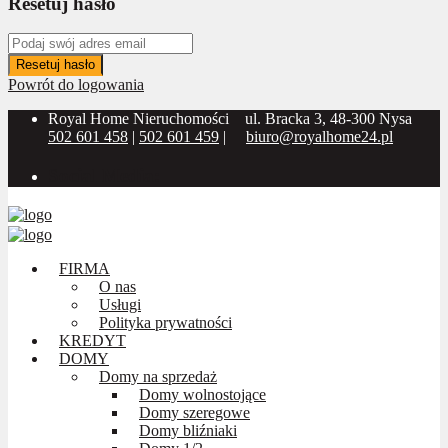
Resetuj hasło
Resetuj hasło
Powrót do logowania
Royal Home Nieruchomości
ul. Bracka 3, 48-300 Nysa
502 601 458
|
502 601 459
|
biuro@royalhome24.pl
Social Media:
FIRMA
O nas
Usługi
Polityka prywatności
KREDYT
DOMY
Domy na sprzedaż
Domy wolnostojące
Domy szeregowe
Domy bliźniaki