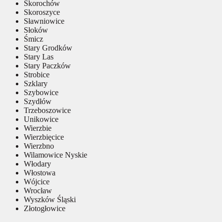
Skorochów
Skoroszyce
Sławniowice
Słoków
Śmicz
Stary Grodków
Stary Las
Stary Paczków
Strobice
Szklary
Szybowice
Szydłów
Trzeboszowice
Unikowice
Wierzbie
Wierzbięcice
Wierzbno
Wilamowice Nyskie
Włodary
Włostowa
Wójcice
Wrocław
Wyszków Śląski
Złotogłowice