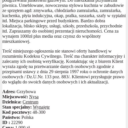
podgrzewana junkersem gazowym. Do mieszkania przynależna
piwnica. Umeblowane, nowoczesna stylowa kuchnia w zabudowie
ze sprzętem agd: zmywarka, chłodziarko zamrażarka, zamrażarka,
kuchenka, płyta indukcyjna, okap, pralka, suszarka, szafy w sypialni
itd. Miejsca parkingowe przed budynkiem. Bardzo dobra
lokalizacja, blisko sklepy, usługi, szkoły, przedszkola, przychodnie
itd. Zapraszamy do osobistej prezentacji nieruchomości. Cena za
wynajem 1000zł plus media oraz czynsz do wspólnoty
mieszkaniowej.
Treść niniejszego ogłoszenia nie stanowi oferty handlowej w
rozumieniu Kodeksu Cywilnego. Treść ma charakter informacyjny i
zalecamy ich osobistą weryfikację. Kontaktując się z biurem Klient
wyraża zgodę na przetwarzanie danych osobowych zgodnie z
przepisami ustawy z dnia 29 sierpnia 1997 roku o ochronie danych
osobowych / Dz.U.Nr. 133 poz. 883/. Klientowi przysługuje prawo
do wglądu do swoich danych osobowych i ich aktualizacji.
Adres:
Grzybowa
Miejscowość:
Nysa
Dzielnica:
Centrum
Stan specjalny:
Wynajęte
Kod pocztowy:
48-300
Państwo:
Polska
ID :
22290
Cena:
1 000 zł