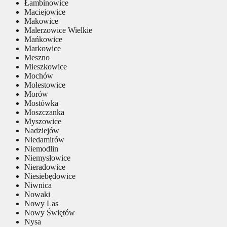
Łambinowice
Maciejowice
Makowice
Malerzowice Wielkie
Mańkowice
Markowice
Meszno
Mieszkowice
Mochów
Molestowice
Morów
Mostówka
Moszczanka
Myszowice
Nadziejów
Niedamirów
Niemodlin
Niemysłowice
Nieradowice
Niesiebędowice
Niwnica
Nowaki
Nowy Las
Nowy Świętów
Nysa