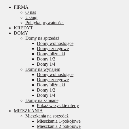
FIRMA
O nas
Usługi
Polityka prywatności
KREDYT
DOMY
Domy na sprzedaż
Domy wolnostojące
Domy szeregowe
Domy bliźniaki
Domy 1/2
Domy 1/4
Domy na wynajem
Domy wolnostojące
Domy szeregowe
Domy bliźniaki
Domy 1/2
Domy 1/4
Domy na zamianę
Pokaż wszystkie oferty
MIESZKANIA
Mieszkania na sprzedaż
Mieszkania 1-pokojowe
Mieszkania 2-pokojowe