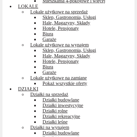
Mieszkania 4-pokojowe i więcej
LOKALE
Lokale użytkowe na sprzedaż
Sklep, Gastronomia, Usługi
Hale, Magazyny, Składy
Hotele, Pensjonaty
Biura
Garaże
Lokale użytkowe na wynajem
Sklep, Gastronomia, Usługi
Hale, Magazyny, Składy
Hotele, Pensjonaty
Biura
Garaże
Lokale użytkowe na zamianę
Pokaż wszystkie oferty
DZIAŁKI
Działki na sprzedaż
Działki budowlane
Działki inwestycyjne
Działki rolne
Działki rekreacyjne
Działki leśne
Działki na wynajem
Działki budowlane