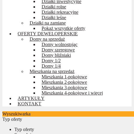
Działki inwestycyjne
Działki rolne
Działki rekreacyjne
Działki leśne
Działki na zamianę
Pokaż wszystkie oferty
OFERTY DEWELOPERSKIE
Domy na sprzedaż
Domy wolnostojąc
Domy szeregowe
Domy bliźniaki
Domy 1/2
Domy 1/4
Mieszkania na sprzedaż
Mieszkania 1-pokojowe
Mieszkania 2-pokojowe
Mieszkania 3-pokojowe
Mieszkania 4-pokojowe i więcej
ARTYKUŁY
KONTAKT
Wyszukiwarka
Typ oferty
Typ oferty