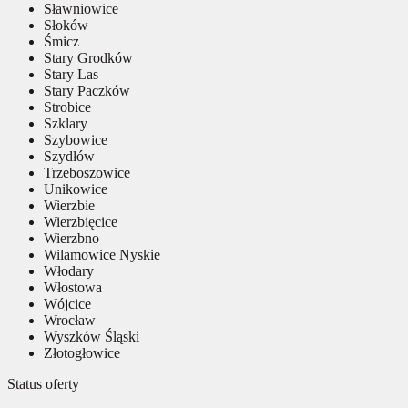
Sławniowice
Słoków
Śmicz
Stary Grodków
Stary Las
Stary Paczków
Strobice
Szklary
Szybowice
Szydłów
Trzeboszowice
Unikowice
Wierzbie
Wierzbięcice
Wierzbno
Wilamowice Nyskie
Włodary
Włostowa
Wójcice
Wrocław
Wyszków Śląski
Złotogłowice
Status oferty