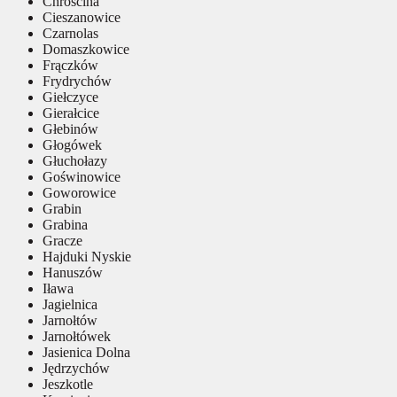
Chróścina
Cieszanowice
Czarnolas
Domaszkowice
Frączków
Frydrychów
Giełczyce
Gierałcice
Głebinów
Głogówek
Głuchołazy
Goświnowice
Goworowice
Grabin
Grabina
Gracze
Hajduki Nyskie
Hanuszów
Iława
Jagielnica
Jarnołtów
Jarnołtówek
Jasienica Dolna
Jędrzychów
Jeszkotle