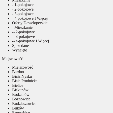
Mieszkanie
- 1-pokojowe
- 2-pokojowe
- 3-pokojowe
- 4-pokojowe I Więcej
Oferty Deweloperskie
- Mieszkanie
-- 2-pokojowe
-- 3-pokojowe
-- 4-pokojowe I Więcej
Sprzedane
Wynajęte
Miejscowość
Miejscowość
Bardno
Biała Nyska
Biała Prudnicka
Bielice
Biskupów
Bodzanów
Bożnowice
Budzieszowice
Buków
Burgrabice