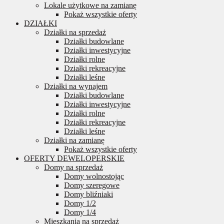
Lokale użytkowe na zamianę
Pokaż wszystkie oferty
DZIAŁKI
Działki na sprzedaż
Działki budowlane
Działki inwestycyjne
Działki rolne
Działki rekreacyjne
Działki leśne
Działki na wynajem
Działki budowlane
Działki inwestycyjne
Działki rolne
Działki rekreacyjne
Działki leśne
Działki na zamianę
Pokaż wszystkie oferty
OFERTY DEWELOPERSKIE
Domy na sprzedaż
Domy wolnostojąc
Domy szeregowe
Domy bliźniaki
Domy 1/2
Domy 1/4
Mieszkania na sprzedaż