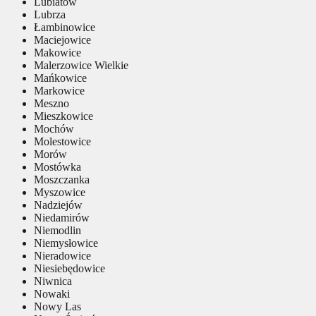
Lubiatów
Lubrza
Łambinowice
Maciejowice
Makowice
Malerzowice Wielkie
Mańkowice
Markowice
Meszno
Mieszkowice
Mochów
Molestowice
Morów
Mostówka
Moszczanka
Myszowice
Nadziejów
Niedamirów
Niemodlin
Niemysłowice
Nieradowice
Niesiebędowice
Niwnica
Nowaki
Nowy Las