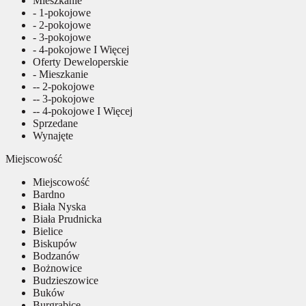
Mieszkanie
- 1-pokojowe
- 2-pokojowe
- 3-pokojowe
- 4-pokojowe I Więcej
Oferty Deweloperskie
- Mieszkanie
-- 2-pokojowe
-- 3-pokojowe
-- 4-pokojowe I Więcej
Sprzedane
Wynajęte
Miejscowość
Miejscowość
Bardno
Biała Nyska
Biała Prudnicka
Bielice
Biskupów
Bodzanów
Bożnowice
Budzieszowice
Buków
Burgrabice