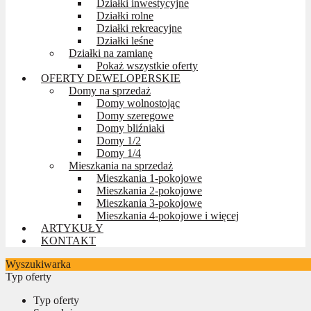
Działki inwestycyjne
Działki rolne
Działki rekreacyjne
Działki leśne
Działki na zamianę
Pokaż wszystkie oferty
OFERTY DEWELOPERSKIE
Domy na sprzedaż
Domy wolnostojąc
Domy szeregowe
Domy bliźniaki
Domy 1/2
Domy 1/4
Mieszkania na sprzedaż
Mieszkania 1-pokojowe
Mieszkania 2-pokojowe
Mieszkania 3-pokojowe
Mieszkania 4-pokojowe i więcej
ARTYKUŁY
KONTAKT
Wyszukiwarka
Typ oferty
Typ oferty