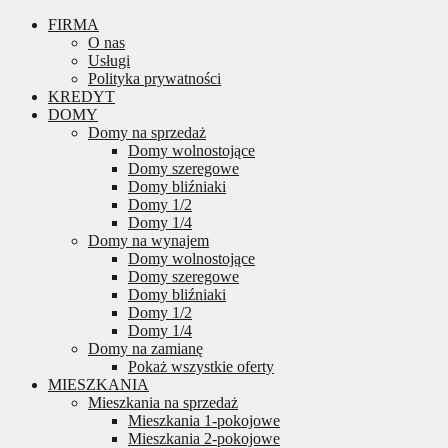
FIRMA
O nas
Usługi
Polityka prywatności
KREDYT
DOMY
Domy na sprzedaż
Domy wolnostojące
Domy szeregowe
Domy bliźniaki
Domy 1/2
Domy 1/4
Domy na wynajem
Domy wolnostojące
Domy szeregowe
Domy bliźniaki
Domy 1/2
Domy 1/4
Domy na zamianę
Pokaż wszystkie oferty
MIESZKANIA
Mieszkania na sprzedaż
Mieszkania 1-pokojowe
Mieszkania 2-pokojowe