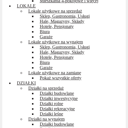
Mieszkania 4-pokojowe i więcej
LOKALE
Lokale użytkowe na sprzedaż
Sklep, Gastronomia, Usługi
Hale, Magazyny, Składy
Hotele, Pensjonaty
Biura
Garaże
Lokale użytkowe na wynajem
Sklep, Gastronomia, Usługi
Hale, Magazyny, Składy
Hotele, Pensjonaty
Biura
Garaże
Lokale użytkowe na zamianę
Pokaż wszystkie oferty
DZIAŁKI
Działki na sprzedaż
Działki budowlane
Działki inwestycyjne
Działki rolne
Działki rekreacyjne
Działki leśne
Działki na wynajem
Działki budowlane