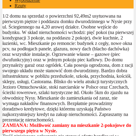
Wyposażenie
Rzuty
1/2 domu na sprzedaż o powierzchni 92,49m2 usytuowana na
pierwszym piętrze i poddaszu domku dwurodzinnego w Nysie przy
ul. Ściegiennego na 4,20 arowej działce. Osobne wejście do
budynku. W skład nieruchomości wchodzi: pięć pokoi (na pierwszej
kondygnacji 3 pokoje, na poddaszu 2 pokoje), dwie kuchnie, 2
łazienki, wc. Mieszkanie po remoncie: budynek z cegły, nowe okna
pcv, na podłogach panele, glazura, nowy dach (blacho dachówka)
oraz wszystkie instalacje. Ogrzewanie własne – gazowe (piec
dwufunkcyjny) oraz w jednym pokoju piec kaflowy. Do domu
przynależy garaż oraz ogródek. Cała posesja ogrodzona, dom z racji
swojego układu może stanowić dom dwurodzinny. Bardzo dobra
infrastruktura: w pobliżu przedszkole, szkoła, przychodnia, kościół,
sklepy, usługi, Castorama. Blisko do wielu atrakcji turystycznych
Jezioro Otmuchowskie, stoki narciarskie w Polsce oraz Czechach,
ścieżki rowerowe, szlaki turystyczne itd. Około 5km do zjazdu na
obwodnicę Nysy. Mieszkanie do zamieszkania od zaraz, nie
wymaga nakładów finansowych. Bezpłatnie prowadzimy
doradztwo kredytowe, dzięki któremu uzyskają Państwo
najkorzystniejszy kredyt na zakup nieruchomości. Zapraszamy na
prezentację nieruchomości.
ZAMIANA: Możliwość zamiany na mieszkanie 2-pokojowe do
pierwszego piętra w Nysie.