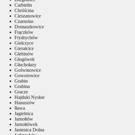
Carbielin
Chróścina
Cieszanowice
Czarnolas
Domaszkowice
Frączków
Frydrychów
Giełczyce
Gierałcice
Głebinów
Głogówek
Głuchołazy
Goświnowice
Goworowice
Grabin
Grabina
Gracze
Hajduki Nyskie
Hanuszów
Iława
Jagielnica
Jarnołtów
Jarnołtówek
Jasienica Dolna