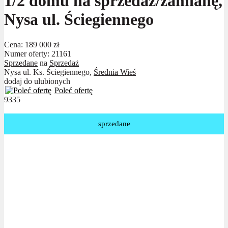
1/2 domu na sprzedaż/zamianę,
Nysa ul. Ściegiennego
Cena:
189 000 zł
Numer oferty: 21161
Sprzedane
na
Sprzedaż
Nysa ul. Ks. Ściegiennego,
Średnia Wieś
dodaj do ulubionych
Poleć ofertę
9335
sprzedane