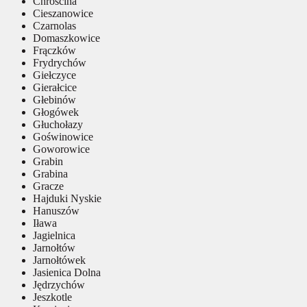
Chróścina
Cieszanowice
Czarnolas
Domaszkowice
Frączków
Frydrychów
Giełczyce
Gierałcice
Głebinów
Głogówek
Głuchołazy
Goświnowice
Goworowice
Grabin
Grabina
Gracze
Hajduki Nyskie
Hanuszów
Iława
Jagielnica
Jarnołtów
Jarnołtówek
Jasienica Dolna
Jędrzychów
Jeszkotle