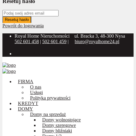
Resetuj hasło
Resetuj hasło
Powrót do logowania
Royal Home Nieruchomości
ul. Bracka 3, 48-300 Nysa
502 601 458
|
502 601 459
|
biuro@royalhome24.pl
Social Media:
FIRMA
O nas
Usługi
Polityka prywatności
KREDYT
DOMY
Domy na sprzedaż
Domy wolnostojące
Domy szeregowe
Domy bliźniaki