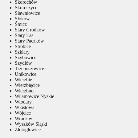
Skorochów
Skoroszyce
Sławniowice
Słoków
Śmicz
Stary Grodków
Stary Las
Stary Paczków
Strobice
Szklary
Szybowice
Szydłów
Trzeboszowice
Unikowice
Wierzbie
Wierzbięcice
Wierzbno
Wilamowice Nyskie
Włodary
Włostowa
Wójcice
Wrocław
Wyszków Śląski
Złotogłowice