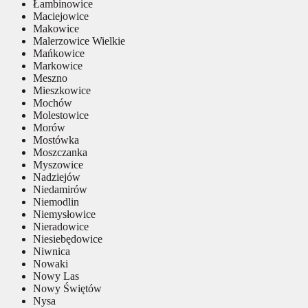
Łambinowice
Maciejowice
Makowice
Malerzowice Wielkie
Mańkowice
Markowice
Meszno
Mieszkowice
Mochów
Molestowice
Morów
Mostówka
Moszczanka
Myszowice
Nadziejów
Niedamirów
Niemodlin
Niemysłowice
Nieradowice
Niesiebędowice
Niwnica
Nowaki
Nowy Las
Nowy Świętów
Nysa