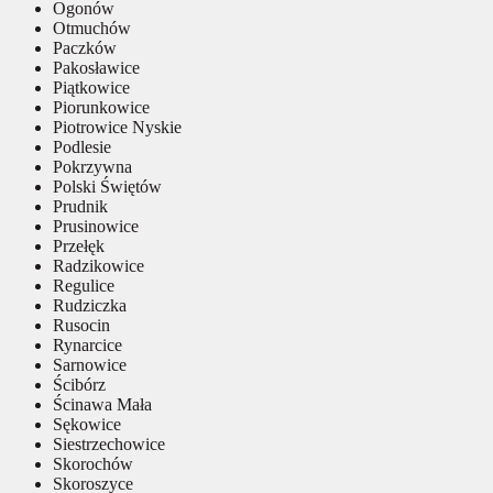
Ogonów
Otmuchów
Paczków
Pakosławice
Piątkowice
Piorunkowice
Piotrowice Nyskie
Podlesie
Pokrzywna
Polski Świętów
Prudnik
Prusinowice
Przełęk
Radzikowice
Regulice
Rudziczka
Rusocin
Rynarcice
Sarnowice
Ścibórz
Ścinawa Mała
Sękowice
Siestrzechowice
Skorochów
Skoroszyce