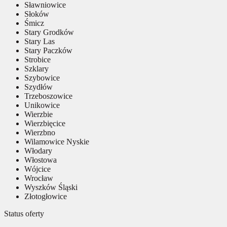
Sławniowice
Słoków
Śmicz
Stary Grodków
Stary Las
Stary Paczków
Strobice
Szklary
Szybowice
Szydłów
Trzeboszowice
Unikowice
Wierzbie
Wierzbięcice
Wierzbno
Wilamowice Nyskie
Włodary
Włostowa
Wójcice
Wrocław
Wyszków Śląski
Złotogłowice
Status oferty