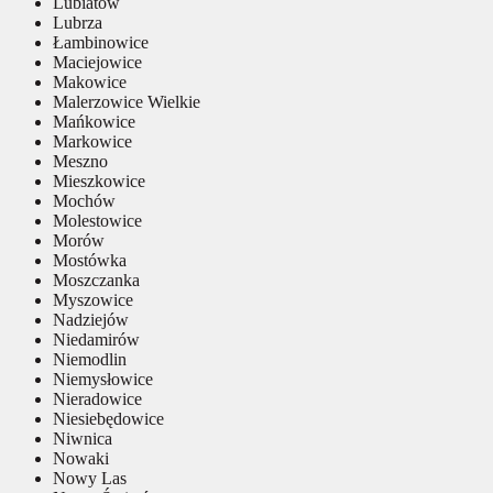
Lubiatów
Lubrza
Łambinowice
Maciejowice
Makowice
Malerzowice Wielkie
Mańkowice
Markowice
Meszno
Mieszkowice
Mochów
Molestowice
Morów
Mostówka
Moszczanka
Myszowice
Nadziejów
Niedamirów
Niemodlin
Niemysłowice
Nieradowice
Niesiebędowice
Niwnica
Nowaki
Nowy Las