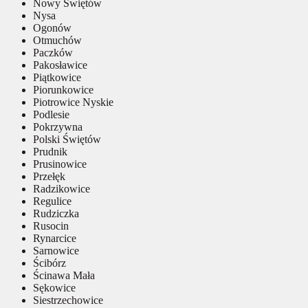
Nowy Świętów
Nysa
Ogonów
Otmuchów
Paczków
Pakosławice
Piątkowice
Piorunkowice
Piotrowice Nyskie
Podlesie
Pokrzywna
Polski Świętów
Prudnik
Prusinowice
Przełęk
Radzikowice
Regulice
Rudziczka
Rusocin
Rynarcice
Sarnowice
Ścibórz
Ścinawa Mała
Sękowice
Siestrzechowice