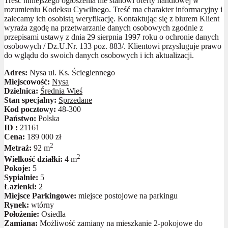
Treść niniejszego ogłoszenia nie stanowi oferty handlowej w
rozumieniu Kodeksu Cywilnego. Treść ma charakter informacyjny i
zalecamy ich osobistą weryfikację. Kontaktując się z biurem Klient
wyraża zgodę na przetwarzanie danych osobowych zgodnie z
przepisami ustawy z dnia 29 sierpnia 1997 roku o ochronie danych
osobowych / Dz.U.Nr. 133 poz. 883/. Klientowi przysługuje prawo
do wglądu do swoich danych osobowych i ich aktualizacji.
Adres:
Nysa ul. Ks. Ściegiennego
Miejscowość:
Nysa
Dzielnica:
Średnia Wieś
Stan specjalny:
Sprzedane
Kod pocztowy:
48-300
Państwo:
Polska
ID :
21161
Cena:
189 000 zł
2
Metraż:
92 m
2
Wielkość działki:
4 m
Pokoje:
5
Sypialnie:
5
Łazienki:
2
Miejsce Parkingowe:
miejsce postojowe na parkingu
Rynek:
wtórny
Położenie:
Osiedla
Zamiana:
Możliwość zamiany na mieszkanie 2-pokojowe do