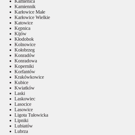
Kamienica
Kamiennik
Karłowice Małe
Karłowice Wielkie
Katowice
Kępnica
Kijów
Kłodobok
Kolnowice
Kołobrzeg
Konradów
Konradowa
Koperniki
Korfantów
Krakówkowice
Kubice
Kwiatków
Laski
Laskowiec
Lasocice
Lasowice
Ligota Tułowicka
Lipniki
Lubiatów
Lubrza