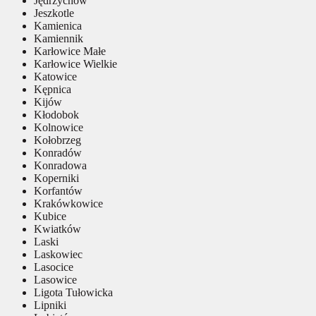
Jędrzychów
Jeszkotle
Kamienica
Kamiennik
Karłowice Małe
Karłowice Wielkie
Katowice
Kępnica
Kijów
Kłodobok
Kolnowice
Kołobrzeg
Konradów
Konradowa
Koperniki
Korfantów
Krakówkowice
Kubice
Kwiatków
Laski
Laskowiec
Lasocice
Lasowice
Ligota Tułowicka
Lipniki