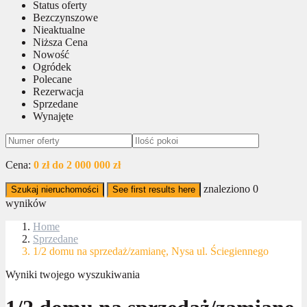
Status oferty
Bezczynszowe
Nieaktualne
Niższa Cena
Nowość
Ogródek
Polecane
Rezerwacja
Sprzedane
Wynajęte
Cena:
0 zł do 2 000 000 zł
znaleziono
0
Szukaj nieruchomości
See first results here
wyników
Home
Sprzedane
1/2 domu na sprzedaż/zamianę, Nysa ul. Ściegiennego
Wyniki twojego wyszukiwania