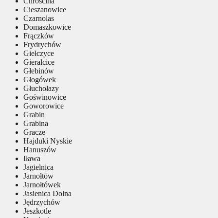
Chróścina
Cieszanowice
Czarnolas
Domaszkowice
Frączków
Frydrychów
Giełczyce
Gierałcice
Głebinów
Głogówek
Głuchołazy
Goświnowice
Goworowice
Grabin
Grabina
Gracze
Hajduki Nyskie
Hanuszów
Iława
Jagielnica
Jarnołtów
Jarnołtówek
Jasienica Dolna
Jędrzychów
Jeszkotle