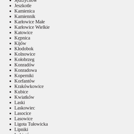
Jędrzychów
Jeszkotle
Kamienica
Kamiennik
Karłowice Małe
Karłowice Wielkie
Katowice
Kępnica
Kijów
Kłodobok
Kolnowice
Kołobrzeg
Konradów
Konradowa
Koperniki
Korfantów
Krakówkowice
Kubice
Kwiatków
Laski
Laskowiec
Lasocice
Lasowice
Ligota Tułowicka
Lipniki