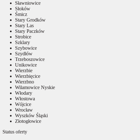
Sławniowice
Słoków
Śmicz
Stary Grodków
Stary Las
Stary Paczków
Strobice
Szklary
Szybowice
Szydłów
Trzeboszowice
Unikowice
Wierzbie
Wierzbięcice
Wierzbno
Wilamowice Nyskie
Włodary
Włostowa
Wójcice
Wrocław
Wyszków Śląski
Złotogłowice
Status oferty