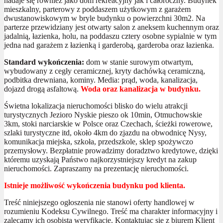
nadaje się również jako dom rekreacyjny jak i całoroczny. Budynek
mieszkalny, parterowy z poddaszem użytkowym z garażem
dwustanowiskowym w bryle budynku o powierzchni 30m2. Na
parterze przewidziany jest otwarty salon z aneksem kuchennym oraz
jadalnią, łazienka, holu, na poddaszu cztery osobne sypialnie w tym
jedna nad garażem z łazienką i garderobą, garderoba oraz łazienka.
Standard wykończenia:
dom w stanie surowym otwartym,
wybudowany z cegły ceramicznej, kryty dachówką ceramiczną,
podbitka drewniana, kominy. Media: prąd, woda, kanalizacja,
dojazd drogą asfaltową.
Woda oraz kanalizacja w budynku.
Świetna lokalizacja nieruchomości blisko do wielu atrakcji
turystycznych Jezioro Nyskie pieszo ok 10min, Otmuchowskie
3km, stoki narciarskie w Polsce oraz Czechach, ścieżki rowerowe,
szlaki turystyczne itd, około 4km do zjazdu na obwodnicę Nysy,
komunikacja miejska, szkoła, przedszkole, sklep spożywczo
przemysłowy. Bezpłatnie prowadzimy doradztwo kredytowe, dzięki
któremu uzyskają Państwo najkorzystniejszy kredyt na zakup
nieruchomości. Zapraszamy na prezentację nieruchomości.
Istnieje możliwość wykończenia budynku pod klienta.
Treść niniejszego ogłoszenia nie stanowi oferty handlowej w
rozumieniu Kodeksu Cywilnego. Treść ma charakter informacyjny i
zalecamy ich osobistą weryfikację. Kontaktując się z biurem Klient