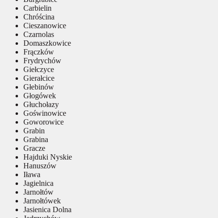
Carbielin
Chróścina
Cieszanowice
Czarnolas
Domaszkowice
Frączków
Frydrychów
Giełczyce
Gierałcice
Głebinów
Głogówek
Głuchołazy
Goświnowice
Goworowice
Grabin
Grabina
Gracze
Hajduki Nyskie
Hanuszów
Iława
Jagielnica
Jarnołtów
Jarnołtówek
Jasienica Dolna