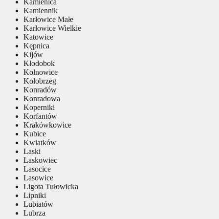
Kamienica
Kamiennik
Karłowice Małe
Karłowice Wielkie
Katowice
Kępnica
Kijów
Kłodobok
Kolnowice
Kołobrzeg
Konradów
Konradowa
Koperniki
Korfantów
Krakówkowice
Kubice
Kwiatków
Laski
Laskowiec
Lasocice
Lasowice
Ligota Tułowicka
Lipniki
Lubiatów
Lubrza