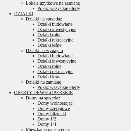
Lokale użytkowe na zamianę
Pokaż wszystkie oferty
DZIAŁKI
Działki na sprzedaż
Działki budowlane
Działki inwestycyjne
Działki rolne
Działki rekreacyjne
Działki leśne
Działki na wynajem
Działki budowlane
Działki inwestycyjne
Działki rolne
Działki rekreacyjne
Działki leśne
Działki na zamianę
Pokaż wszystkie oferty
OFERTY DEWELOPERSKIE
Domy na sprzedaż
Domy wolnostojąc
Domy szeregowe
Domy bliźniaki
Domy 1/2
Domy 1/4
Mieszkania na sprzedaż