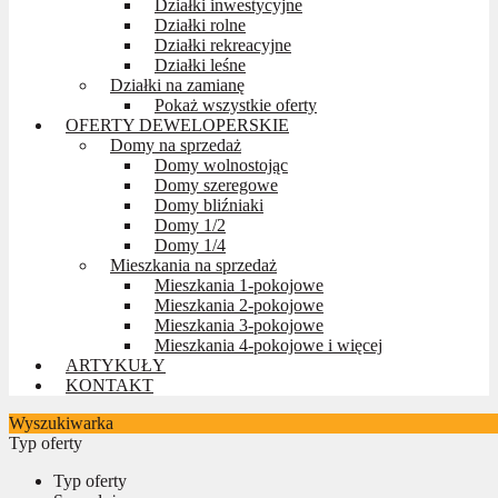
Działki inwestycyjne
Działki rolne
Działki rekreacyjne
Działki leśne
Działki na zamianę
Pokaż wszystkie oferty
OFERTY DEWELOPERSKIE
Domy na sprzedaż
Domy wolnostojąc
Domy szeregowe
Domy bliźniaki
Domy 1/2
Domy 1/4
Mieszkania na sprzedaż
Mieszkania 1-pokojowe
Mieszkania 2-pokojowe
Mieszkania 3-pokojowe
Mieszkania 4-pokojowe i więcej
ARTYKUŁY
KONTAKT
Wyszukiwarka
Typ oferty
Typ oferty