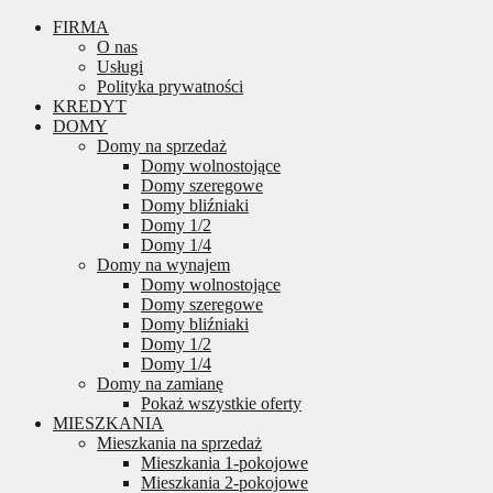
FIRMA
O nas
Usługi
Polityka prywatności
KREDYT
DOMY
Domy na sprzedaż
Domy wolnostojące
Domy szeregowe
Domy bliźniaki
Domy 1/2
Domy 1/4
Domy na wynajem
Domy wolnostojące
Domy szeregowe
Domy bliźniaki
Domy 1/2
Domy 1/4
Domy na zamianę
Pokaż wszystkie oferty
MIESZKANIA
Mieszkania na sprzedaż
Mieszkania 1-pokojowe
Mieszkania 2-pokojowe