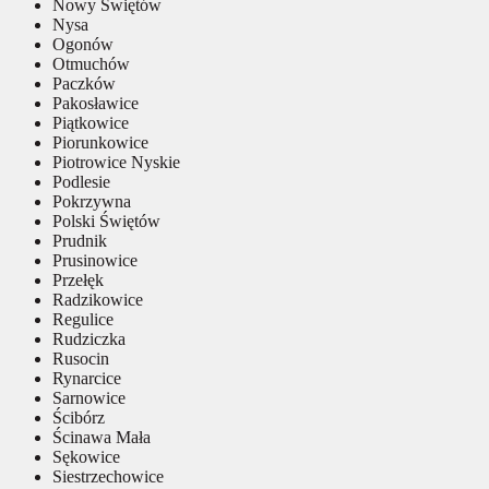
Nowy Świętów
Nysa
Ogonów
Otmuchów
Paczków
Pakosławice
Piątkowice
Piorunkowice
Piotrowice Nyskie
Podlesie
Pokrzywna
Polski Świętów
Prudnik
Prusinowice
Przełęk
Radzikowice
Regulice
Rudziczka
Rusocin
Rynarcice
Sarnowice
Ścibórz
Ścinawa Mała
Sękowice
Siestrzechowice