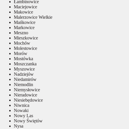
Łambinowice
Maciejowice
Makowice
Malerzowice Wielkie
Mańkowice
Markowice
Meszno
Mieszkowice
Mochów
Molestowice
Morów
Mostówka
Moszczanka
Myszowice
Nadziejów
Niedamirów
Niemodlin
Niemysłowice
Nieradowice
Niesiebędowice
Niwnica
Nowaki
Nowy Las
Nowy Świętów
Nysa