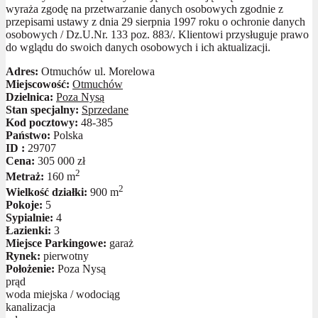
wyraża zgodę na przetwarzanie danych osobowych zgodnie z
przepisami ustawy z dnia 29 sierpnia 1997 roku o ochronie danych
osobowych / Dz.U.Nr. 133 poz. 883/. Klientowi przysługuje prawo
do wglądu do swoich danych osobowych i ich aktualizacji.
Adres:
Otmuchów ul. Morelowa
Miejscowość:
Otmuchów
Dzielnica:
Poza Nysą
Stan specjalny:
Sprzedane
Kod pocztowy:
48-385
Państwo:
Polska
ID :
29707
Cena:
305 000 zł
2
Metraż:
160 m
2
Wielkość działki:
900 m
Pokoje:
5
Sypialnie:
4
Łazienki:
3
Miejsce Parkingowe:
garaż
Rynek:
pierwotny
Położenie:
Poza Nysą
prąd
woda miejska / wodociąg
kanalizacja