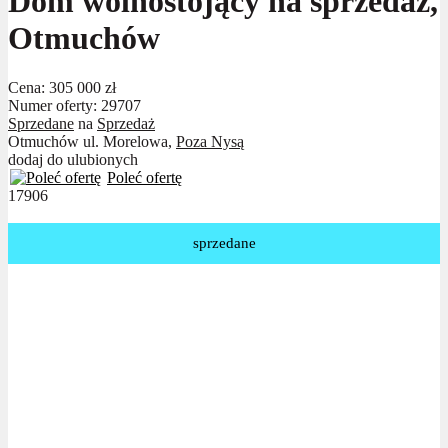
Dom wolnostojący na sprzedaż,
Otmuchów
Cena:
305 000 zł
Numer oferty: 29707
Sprzedane
na
Sprzedaż
Otmuchów ul. Morelowa,
Poza Nysą
dodaj do ulubionych
Poleć ofertę
17906
sprzedane