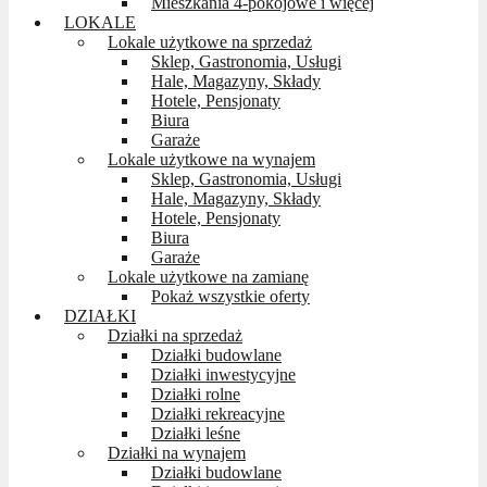
Mieszkania 4-pokojowe i więcej
LOKALE
Lokale użytkowe na sprzedaż
Sklep, Gastronomia, Usługi
Hale, Magazyny, Składy
Hotele, Pensjonaty
Biura
Garaże
Lokale użytkowe na wynajem
Sklep, Gastronomia, Usługi
Hale, Magazyny, Składy
Hotele, Pensjonaty
Biura
Garaże
Lokale użytkowe na zamianę
Pokaż wszystkie oferty
DZIAŁKI
Działki na sprzedaż
Działki budowlane
Działki inwestycyjne
Działki rolne
Działki rekreacyjne
Działki leśne
Działki na wynajem
Działki budowlane