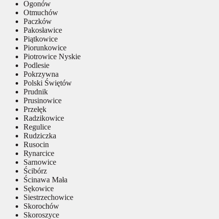
Ogonów
Otmuchów
Paczków
Pakosławice
Piątkowice
Piorunkowice
Piotrowice Nyskie
Podlesie
Pokrzywna
Polski Świętów
Prudnik
Prusinowice
Przełęk
Radzikowice
Regulice
Rudziczka
Rusocin
Rynarcice
Sarnowice
Ścibórz
Ścinawa Mała
Sękowice
Siestrzechowice
Skorochów
Skoroszyce