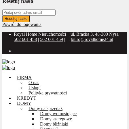
Resetuj hasło
Resetuj hasło
Powrót do logowania
Royal Home Nieruchomości
ul. Bracka 3, 48-300 Nysa
502 601 458
|
502 601 459
|
biuro@royalhome24.pl
Social Media:
FIRMA
O nas
Usługi
Polityka prywatności
KREDYT
DOMY
Domy na sprzedaż
Domy wolnostojące
Domy szeregowe
Domy bliźniaki