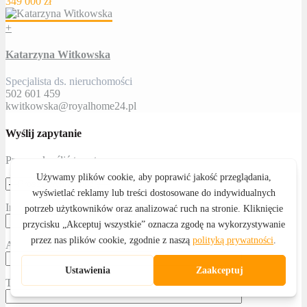
349 000 zł
+
Katarzyna Witkowska
Specjalista ds. nieruchomości
502 601 459
kwitkowska@royalhome24.pl
Wyślij zapytanie
Proszę określić temat
Imię i nazwisko
Adres email
Telefon kontaktowy