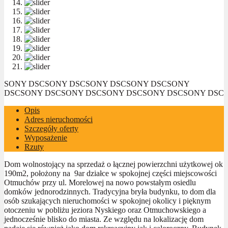
SONY DSC
SONY DSC
SONY DSC
SONY DSC
SONY
DSC
SONY DSC
SONY DSC
SONY DSC
SONY DSC
SONY DSC
Opis
Adres nieruchomości
Szczegóły oferty
Wyposażenie
Rzuty
Dom wolnostojący na sprzedaż o łącznej powierzchni użytkowej ok
190m2, położony na 9ar działce w spokojnej części miejscowości
Otmuchów przy ul. Morelowej na nowo powstałym osiedlu
domków jednorodzinnych. Tradycyjna bryła budynku, to dom dla
osób szukających nieruchomości w spokojnej okolicy i pięknym
otoczeniu w pobliżu jeziora Nyskiego oraz Otmuchowskiego a
jednocześnie blisko do miasta. Ze względu na lokalizację dom