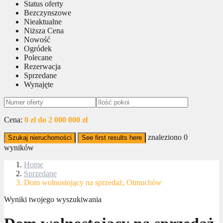
Status oferty
Bezczynszowe
Nieaktualne
Niższa Cena
Nowość
Ogródek
Polecane
Rezerwacja
Sprzedane
Wynajęte
Cena:
0 zł do 2 000 000 zł
znaleziono
0
Szukaj nieruchomości
See first results here
wyników
Home
Sprzedane
Dom wolnostojący na sprzedaż, Otmuchów
Wyniki twojego wyszukiwania