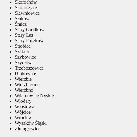
Skorochów
Skoroszyce
Sławniowice
Słoków
Śmicz
Stary Grodków
Stary Las
Stary Paczków
Strobice
Szklary
Szybowice
Szydłów
Trzeboszowice
Unikowice
Wierzbie
Wierzbięcice
Wierzbno
Wilamowice Nyskie
Włodary
Włostowa
Wójcice
Wrocław
Wyszków Śląski
Złotogłowice