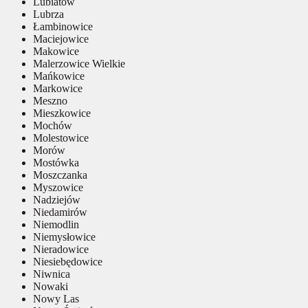
Lubiatów
Lubrza
Łambinowice
Maciejowice
Makowice
Malerzowice Wielkie
Mańkowice
Markowice
Meszno
Mieszkowice
Mochów
Molestowice
Morów
Mostówka
Moszczanka
Myszowice
Nadziejów
Niedamirów
Niemodlin
Niemysłowice
Nieradowice
Niesiebędowice
Niwnica
Nowaki
Nowy Las