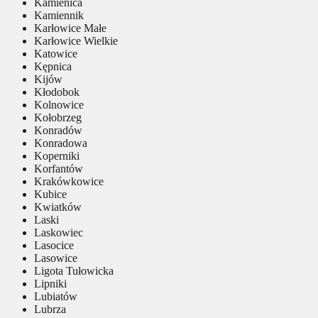
Kamienica
Kamiennik
Karłowice Małe
Karłowice Wielkie
Katowice
Kępnica
Kijów
Kłodobok
Kolnowice
Kołobrzeg
Konradów
Konradowa
Koperniki
Korfantów
Krakówkowice
Kubice
Kwiatków
Laski
Laskowiec
Lasocice
Lasowice
Ligota Tułowicka
Lipniki
Lubiatów
Lubrza