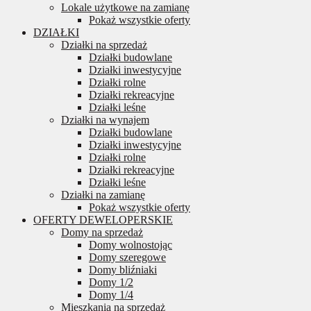
Lokale użytkowe na zamianę
Pokaż wszystkie oferty
DZIAŁKI
Działki na sprzedaż
Działki budowlane
Działki inwestycyjne
Działki rolne
Działki rekreacyjne
Działki leśne
Działki na wynajem
Działki budowlane
Działki inwestycyjne
Działki rolne
Działki rekreacyjne
Działki leśne
Działki na zamianę
Pokaż wszystkie oferty
OFERTY DEWELOPERSKIE
Domy na sprzedaż
Domy wolnostojąc
Domy szeregowe
Domy bliźniaki
Domy 1/2
Domy 1/4
Mieszkania na sprzedaż