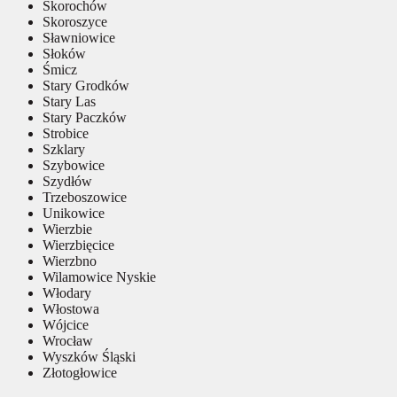
Skorochów
Skoroszyce
Sławniowice
Słoków
Śmicz
Stary Grodków
Stary Las
Stary Paczków
Strobice
Szklary
Szybowice
Szydłów
Trzeboszowice
Unikowice
Wierzbie
Wierzbięcice
Wierzbno
Wilamowice Nyskie
Włodary
Włostowa
Wójcice
Wrocław
Wyszków Śląski
Złotogłowice