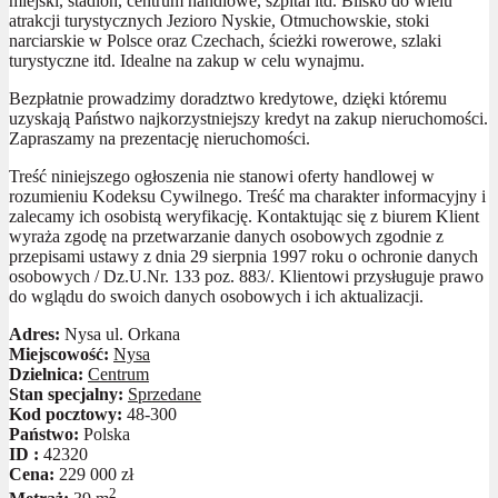
miejski, stadion, centrum handlowe, szpital itd. Blisko do wielu
atrakcji turystycznych Jezioro Nyskie, Otmuchowskie, stoki
narciarskie w Polsce oraz Czechach, ścieżki rowerowe, szlaki
turystyczne itd. Idealne na zakup w celu wynajmu.
Bezpłatnie prowadzimy doradztwo kredytowe, dzięki któremu
uzyskają Państwo najkorzystniejszy kredyt na zakup nieruchomości.
Zapraszamy na prezentację nieruchomości.
Treść niniejszego ogłoszenia nie stanowi oferty handlowej w
rozumieniu Kodeksu Cywilnego. Treść ma charakter informacyjny i
zalecamy ich osobistą weryfikację. Kontaktując się z biurem Klient
wyraża zgodę na przetwarzanie danych osobowych zgodnie z
przepisami ustawy z dnia 29 sierpnia 1997 roku o ochronie danych
osobowych / Dz.U.Nr. 133 poz. 883/. Klientowi przysługuje prawo
do wglądu do swoich danych osobowych i ich aktualizacji.
Adres:
Nysa ul. Orkana
Miejscowość:
Nysa
Dzielnica:
Centrum
Stan specjalny:
Sprzedane
Kod pocztowy:
48-300
Państwo:
Polska
ID :
42320
Cena:
229 000 zł
2