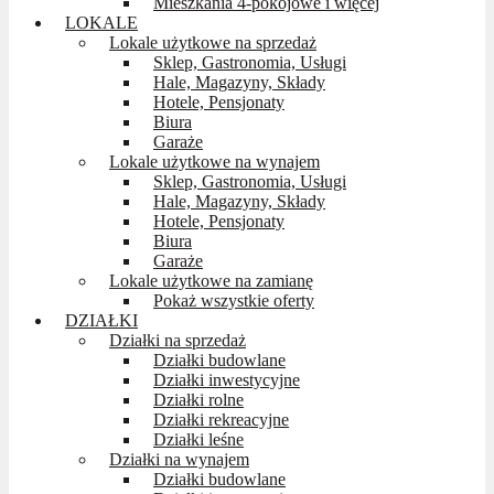
Mieszkania 4-pokojowe i więcej
LOKALE
Lokale użytkowe na sprzedaż
Sklep, Gastronomia, Usługi
Hale, Magazyny, Składy
Hotele, Pensjonaty
Biura
Garaże
Lokale użytkowe na wynajem
Sklep, Gastronomia, Usługi
Hale, Magazyny, Składy
Hotele, Pensjonaty
Biura
Garaże
Lokale użytkowe na zamianę
Pokaż wszystkie oferty
DZIAŁKI
Działki na sprzedaż
Działki budowlane
Działki inwestycyjne
Działki rolne
Działki rekreacyjne
Działki leśne
Działki na wynajem
Działki budowlane