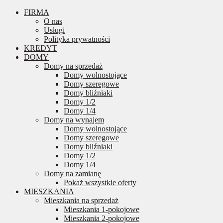
FIRMA
O nas
Usługi
Polityka prywatności
KREDYT
DOMY
Domy na sprzedaż
Domy wolnostojące
Domy szeregowe
Domy bliźniaki
Domy 1/2
Domy 1/4
Domy na wynajem
Domy wolnostojące
Domy szeregowe
Domy bliźniaki
Domy 1/2
Domy 1/4
Domy na zamianę
Pokaż wszystkie oferty
MIESZKANIA
Mieszkania na sprzedaż
Mieszkania 1-pokojowe
Mieszkania 2-pokojowe