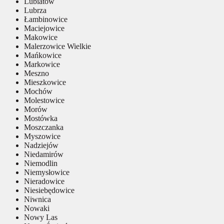
Lubiatów
Lubrza
Łambinowice
Maciejowice
Makowice
Malerzowice Wielkie
Mańkowice
Markowice
Meszno
Mieszkowice
Mochów
Molestowice
Morów
Mostówka
Moszczanka
Myszowice
Nadziejów
Niedamirów
Niemodlin
Niemysłowice
Nieradowice
Niesiebędowice
Niwnica
Nowaki
Nowy Las