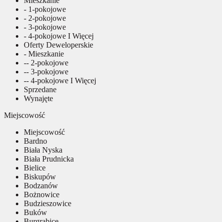
Mieszkanie
- 1-pokojowe
- 2-pokojowe
- 3-pokojowe
- 4-pokojowe I Więcej
Oferty Deweloperskie
- Mieszkanie
-- 2-pokojowe
-- 3-pokojowe
-- 4-pokojowe I Więcej
Sprzedane
Wynajęte
Miejscowość
Miejscowość
Bardno
Biała Nyska
Biała Prudnicka
Bielice
Biskupów
Bodzanów
Bożnowice
Budzieszowice
Buków
Burgrabice