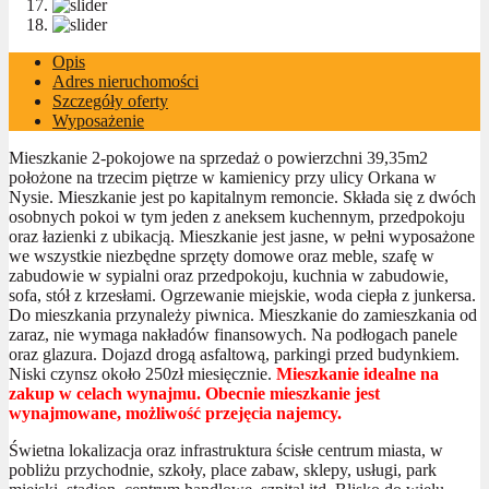
Opis
Adres nieruchomości
Szczegóły oferty
Wyposażenie
Mieszkanie 2-pokojowe na sprzedaż o powierzchni 39,35m2
położone na trzecim piętrze w kamienicy przy ulicy Orkana w
Nysie. Mieszkanie jest po kapitalnym remoncie. Składa się z dwóch
osobnych pokoi w tym jeden z aneksem kuchennym, przedpokoju
oraz łazienki z ubikacją. Mieszkanie jest jasne, w pełni wyposażone
we wszystkie niezbędne sprzęty domowe oraz meble, szafę w
zabudowie w sypialni oraz przedpokoju, kuchnia w zabudowie,
sofa, stół z krzesłami. Ogrzewanie miejskie, woda ciepła z junkersa.
Do mieszkania przynależy piwnica. Mieszkanie do zamieszkania od
zaraz, nie wymaga nakładów finansowych. Na podłogach panele
oraz glazura. Dojazd drogą asfaltową, parkingi przed budynkiem.
Niski czynsz około 250zł miesięcznie.
Mieszkanie idealne na
zakup w celach wynajmu. Obecnie mieszkanie jest
wynajmowane, możliwość przejęcia najemcy.
Świetna lokalizacja oraz infrastruktura ścisłe centrum miasta, w
pobliżu przychodnie, szkoły, place zabaw, sklepy, usługi, park