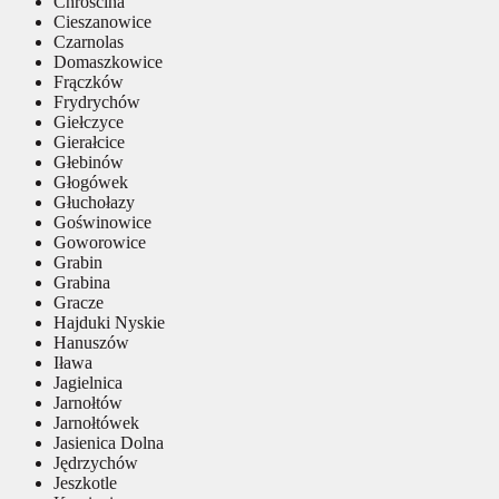
Chróścina
Cieszanowice
Czarnolas
Domaszkowice
Frączków
Frydrychów
Giełczyce
Gierałcice
Głebinów
Głogówek
Głuchołazy
Goświnowice
Goworowice
Grabin
Grabina
Gracze
Hajduki Nyskie
Hanuszów
Iława
Jagielnica
Jarnołtów
Jarnołtówek
Jasienica Dolna
Jędrzychów
Jeszkotle