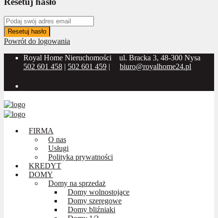
Resetuj hasło
Resetuj hasło
Powrót do logowania
Royal Home Nieruchomości
ul. Bracka 3, 48-300 Nysa
502 601 458
|
502 601 459
|
biuro@royalhome24.pl
Social Media:
FIRMA
O nas
Usługi
Polityka prywatności
KREDYT
DOMY
Domy na sprzedaż
Domy wolnostojące
Domy szeregowe
Domy bliźniaki