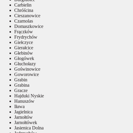
Carbielin
Chróścina
Cieszanowice
Czarnolas
Domaszkowice
Frączków
Frydrychów
Giełczyce
Gierałcice
Głebinów
Głogówek
Głuchołazy
Goświnowice
Goworowice
Grabin
Grabina
Gracze
Hajduki Nyskie
Hanuszów
Iława
Jagielnica
Jarnołtów
Jarnołtówek
Jasienica Dolna