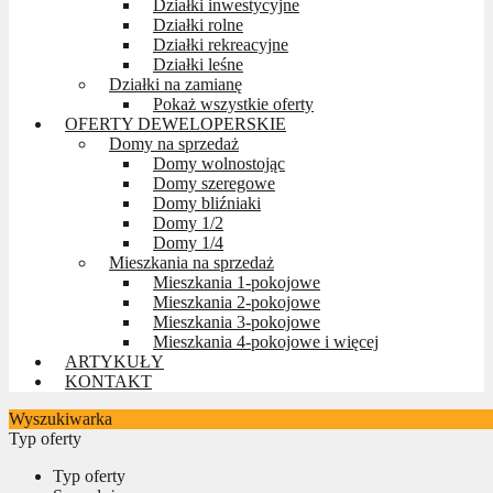
Działki inwestycyjne
Działki rolne
Działki rekreacyjne
Działki leśne
Działki na zamianę
Pokaż wszystkie oferty
OFERTY DEWELOPERSKIE
Domy na sprzedaż
Domy wolnostojąc
Domy szeregowe
Domy bliźniaki
Domy 1/2
Domy 1/4
Mieszkania na sprzedaż
Mieszkania 1-pokojowe
Mieszkania 2-pokojowe
Mieszkania 3-pokojowe
Mieszkania 4-pokojowe i więcej
ARTYKUŁY
KONTAKT
Wyszukiwarka
Typ oferty
Typ oferty