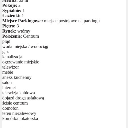
Metraż:
39 m
Pokoje:
2
Sypialnie:
1
Łazienki:
1
Miejsce Parkingowe:
miejsce postojowe na parkingu
Piętro:
3
Rynek:
wtórny
Położenie:
Centrum
prąd
woda miejska / wodociąg
gaz
kanalizacja
ogrzewanie miejskie
telewizor
meble
aneks kuchenny
salon
internet
telewizja kablowa
dojazd drogą asfaltową
ścisłe centrum
domofon
teren niezalewowy
komórka lokatorska