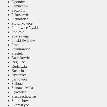
Ogonów
Otmuchów
Paczków
Pakosławice
Piątkowice
Piorunkowice
Piotrowice Nyskie
Podlesie
Pokrzywna
Polski Świętów
Prudnik
Prusinowice
Przełęk
Radzikowice
Regulice
Rudziczka
Rusocin
Rynarcice
Sarnowice
Ścibórz
Ścinawa Mała
Sękowice
Siestrzechowice
Skorochów
Skoroszyce