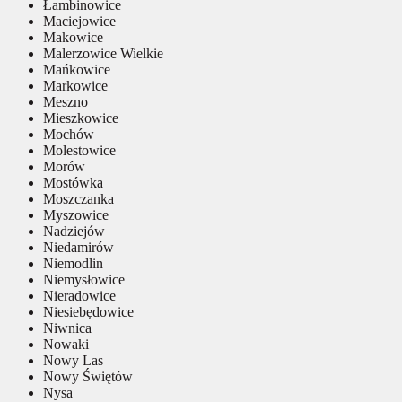
Łambinowice
Maciejowice
Makowice
Malerzowice Wielkie
Mańkowice
Markowice
Meszno
Mieszkowice
Mochów
Molestowice
Morów
Mostówka
Moszczanka
Myszowice
Nadziejów
Niedamirów
Niemodlin
Niemysłowice
Nieradowice
Niesiebędowice
Niwnica
Nowaki
Nowy Las
Nowy Świętów
Nysa