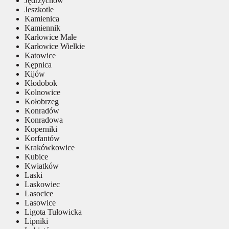
Jędrzychów
Jeszkotle
Kamienica
Kamiennik
Karłowice Małe
Karłowice Wielkie
Katowice
Kępnica
Kijów
Kłodobok
Kolnowice
Kołobrzeg
Konradów
Konradowa
Koperniki
Korfantów
Krakówkowice
Kubice
Kwiatków
Laski
Laskowiec
Lasocice
Lasowice
Ligota Tułowicka
Lipniki