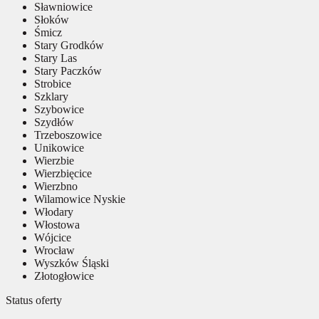
Sławniowice
Słoków
Śmicz
Stary Grodków
Stary Las
Stary Paczków
Strobice
Szklary
Szybowice
Szydłów
Trzeboszowice
Unikowice
Wierzbie
Wierzbięcice
Wierzbno
Wilamowice Nyskie
Włodary
Włostowa
Wójcice
Wrocław
Wyszków Śląski
Złotogłowice
Status oferty