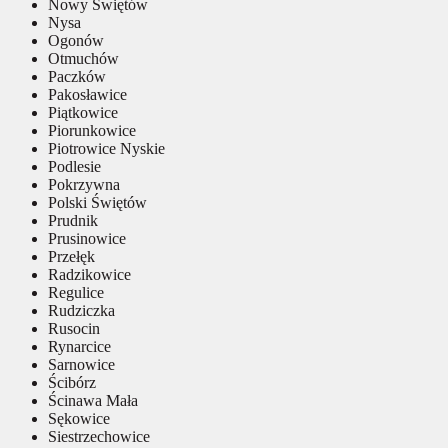
Nowy Świętów
Nysa
Ogonów
Otmuchów
Paczków
Pakosławice
Piątkowice
Piorunkowice
Piotrowice Nyskie
Podlesie
Pokrzywna
Polski Świętów
Prudnik
Prusinowice
Przełęk
Radzikowice
Regulice
Rudziczka
Rusocin
Rynarcice
Sarnowice
Ścibórz
Ścinawa Mała
Sękowice
Siestrzechowice