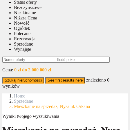
Status oferty
Bezczynszowe
Nieaktualne
Niższa Cena
Nowość
Ogródek
Polecane
Rezerwacja
Sprzedane
Wynajęte
Cena:
0 zł do 2 000 000 zł
znaleziono
0
Szukaj nieruchomości
See first results here
wyników
Home
Sprzedane
Mieszkanie na sprzedaż, Nysa ul. Orkana
Wyniki twojego wyszukiwania