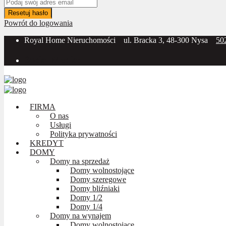
Resetuj hasło
Powrót do logowania
Royal Home Nieruchomości
ul. Bracka 3, 48-300 Nysa
50
Social Media:
FIRMA
O nas
Usługi
Polityka prywatności
KREDYT
DOMY
Domy na sprzedaż
Domy wolnostojące
Domy szeregowe
Domy bliźniaki
Domy 1/2
Domy 1/4
Domy na wynajem
Domy wolnostojące