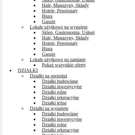
Hale, Magazyny, Składy
Hotele, Pensjonaty
Biura
Garaże
Lokale użytkowe na wynajem
Sklep, Gastronomia, Usługi
Hale, Magazyny, Składy
Hotele, Pensjonaty
Biura
Garaże
Lokale użytkowe na zamianę
Pokaż wszystkie oferty
DZIAŁKI
Działki na sprzedaż
Działki budowlane
Działki inwestycyjne
Działki rolne
Działki rekreacyjne
Działki leśne
Działki na wynajem
Działki budowlane
Działki inwestycyjne
Działki rolne
Działki rekreacyjne