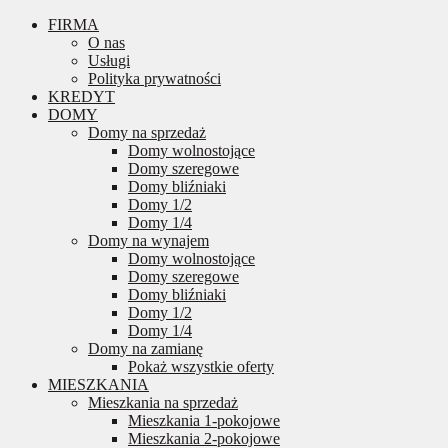
FIRMA
O nas
Usługi
Polityka prywatności
KREDYT
DOMY
Domy na sprzedaż
Domy wolnostojące
Domy szeregowe
Domy bliźniaki
Domy 1/2
Domy 1/4
Domy na wynajem
Domy wolnostojące
Domy szeregowe
Domy bliźniaki
Domy 1/2
Domy 1/4
Domy na zamianę
Pokaż wszystkie oferty
MIESZKANIA
Mieszkania na sprzedaż
Mieszkania 1-pokojowe
Mieszkania 2-pokojowe