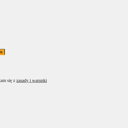
ię
am się z
zasady i warunki