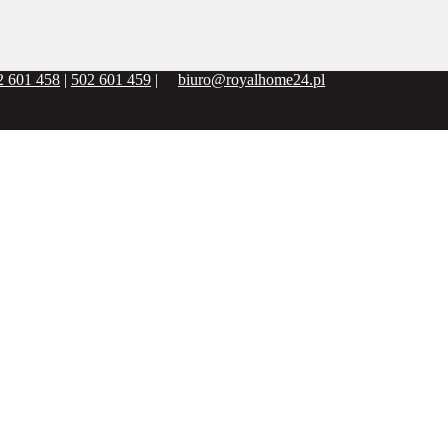
2 601 458
|
502 601 459
|
biuro@royalhome24.pl