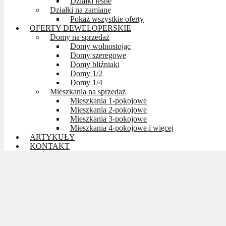
Działki leśne
Działki na zamianę
Pokaż wszystkie oferty
OFERTY DEWELOPERSKIE
Domy na sprzedaż
Domy wolnostojąc
Domy szeregowe
Domy bliźniaki
Domy 1/2
Domy 1/4
Mieszkania na sprzedaż
Mieszkania 1-pokojowe
Mieszkania 2-pokojowe
Mieszkania 3-pokojowe
Mieszkania 4-pokojowe i więcej
ARTYKUŁY
KONTAKT