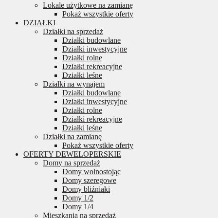
Lokale użytkowe na zamianę
Pokaż wszystkie oferty
DZIAŁKI
Działki na sprzedaż
Działki budowlane
Działki inwestycyjne
Działki rolne
Działki rekreacyjne
Działki leśne
Działki na wynajem
Działki budowlane
Działki inwestycyjne
Działki rolne
Działki rekreacyjne
Działki leśne
Działki na zamianę
Pokaż wszystkie oferty
OFERTY DEWELOPERSKIE
Domy na sprzedaż
Domy wolnostojąc
Domy szeregowe
Domy bliźniaki
Domy 1/2
Domy 1/4
Mieszkania na sprzedaż