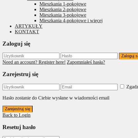
Mieszkania 1-pokojowe
Mieszkania 2-pokojowe
Mieszkania 3-pokojowe
Mieszkania 4-pokojowe i więcej
ARTYKUŁY
KONTAKT
Zaloguj się
Zaloguj s
Need an account? Register here!
Zapomniałeś hasła?
Zarejestruj się
Zgadz
Hasło zostanie do Ciebie wysłane w wiadomości email
Zarejestruj się
Back to Login
Resetuj hasło