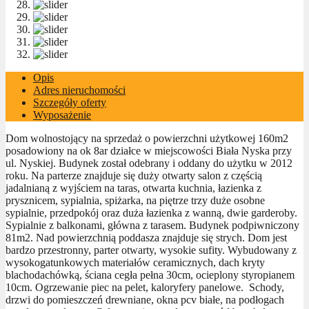
Opis
Adres nieruchomości
Szczegóły oferty
Wyposażenie
Dom wolnostojący na sprzedaż o powierzchni użytkowej 160m2
posadowiony na ok 8ar działce w miejscowości Biała Nyska przy
ul. Nyskiej. Budynek został odebrany i oddany do użytku w 2012
roku. Na parterze znajduje się duży otwarty salon z częścią
jadalnianą z wyjściem na taras, otwarta kuchnia, łazienka z
prysznicem, sypialnia, spiżarka, na piętrze trzy duże osobne
sypialnie, przedpokój oraz duża łazienka z wanną, dwie garderoby.
Sypialnie z balkonami, główna z tarasem. Budynek podpiwniczony
81m2. Nad powierzchnią poddasza znajduje się strych. Dom jest
bardzo przestronny, parter otwarty, wysokie sufity. Wybudowany z
wysokogatunkowych materiałów ceramicznych, dach kryty
blachodachówką, ściana cegła pełna 30cm, ocieplony styropianem
10cm. Ogrzewanie piec na pelet, kaloryfery panelowe. Schody,
drzwi do pomieszczeń drewniane, okna pcv białe, na podłogach