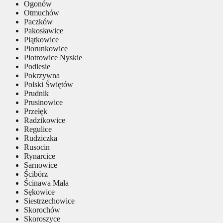
Ogonów
Otmuchów
Paczków
Pakosławice
Piątkowice
Piorunkowice
Piotrowice Nyskie
Podlesie
Pokrzywna
Polski Świętów
Prudnik
Prusinowice
Przełęk
Radzikowice
Regulice
Rudziczka
Rusocin
Rynarcice
Sarnowice
Ścibórz
Ścinawa Mała
Sękowice
Siestrzechowice
Skorochów
Skoroszyce