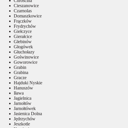
Chróścina
Cieszanowice
Czarnolas
Domaszkowice
Frączków
Frydrychów
Giełczyce
Gierałcice
Głebinów
Głogówek
Głuchołazy
Goświnowice
Goworowice
Grabin
Grabina
Gracze
Hajduki Nyskie
Hanuszów
Iława
Jagielnica
Jarnołtów
Jarnołtówek
Jasienica Dolna
Jędrzychów
Jeszkotle