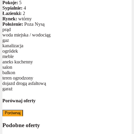
Pokoje:
5
Sypialnie:
4
Łazienki:
2
Rynek:
wtórny
Położenie:
Poza Nysą
prąd
woda miejska / wodociąg
gaz
kanalizacja
ogródek
meble
aneks kuchenny
salon
balkon
teren ogrodzony
dojazd drogą asfaltową
garaż
Porównaj oferty
Porównaj
Podobne oferty