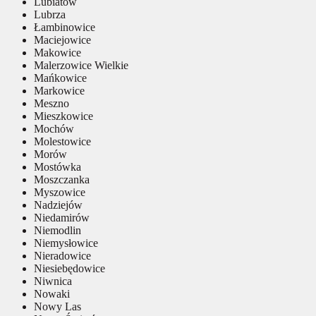
Lubiatów
Lubrza
Łambinowice
Maciejowice
Makowice
Malerzowice Wielkie
Mańkowice
Markowice
Meszno
Mieszkowice
Mochów
Molestowice
Morów
Mostówka
Moszczanka
Myszowice
Nadziejów
Niedamirów
Niemodlin
Niemysłowice
Nieradowice
Niesiebędowice
Niwnica
Nowaki
Nowy Las