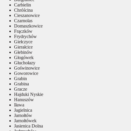
Carbielin
Chróścina
Cieszanowice
Czarnolas
Domaszkowice
Frączków
Frydrychów
Giełczyce
Gierałcice
Głebinów
Głogówek
Głuchołazy
Goświnowice
Goworowice
Grabin
Grabina
Gracze
Hajduki Nyskie
Hanuszów
Iława
Jagielnica
Jarnołtów
Jarnołtówek
Jasienica Dolna