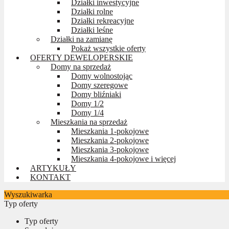
Działki inwestycyjne
Działki rolne
Działki rekreacyjne
Działki leśne
Działki na zamianę
Pokaż wszystkie oferty
OFERTY DEWELOPERSKIE
Domy na sprzedaż
Domy wolnostojąc
Domy szeregowe
Domy bliźniaki
Domy 1/2
Domy 1/4
Mieszkania na sprzedaż
Mieszkania 1-pokojowe
Mieszkania 2-pokojowe
Mieszkania 3-pokojowe
Mieszkania 4-pokojowe i więcej
ARTYKUŁY
KONTAKT
Wyszukiwarka
Typ oferty
Typ oferty