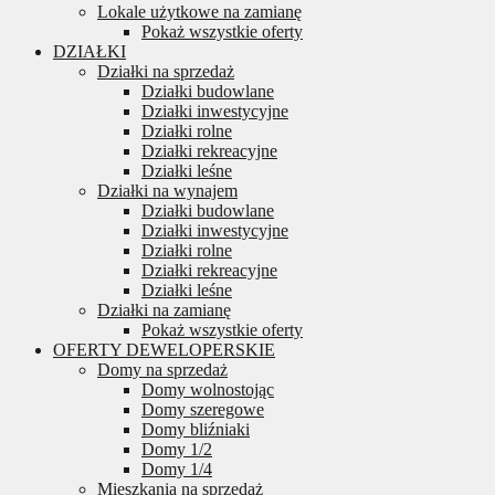
Lokale użytkowe na zamianę
Pokaż wszystkie oferty
DZIAŁKI
Działki na sprzedaż
Działki budowlane
Działki inwestycyjne
Działki rolne
Działki rekreacyjne
Działki leśne
Działki na wynajem
Działki budowlane
Działki inwestycyjne
Działki rolne
Działki rekreacyjne
Działki leśne
Działki na zamianę
Pokaż wszystkie oferty
OFERTY DEWELOPERSKIE
Domy na sprzedaż
Domy wolnostojąc
Domy szeregowe
Domy bliźniaki
Domy 1/2
Domy 1/4
Mieszkania na sprzedaż