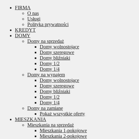
FIRMA
O nas
Usługi
Polityka prywatności
KREDYT
DOMY
Domy na sprzedaż
Domy wolnostojące
Domy szeregowe
Domy bliźniaki
Domy 1/2
Domy 1/4
Domy na wynajem
Domy wolnostojące
Domy szeregowe
Domy bliźniaki
Domy 1/2
Domy 1/4
Domy na zamianę
Pokaż wszystkie oferty
MIESZKANIA
Mieszkania na sprzedaż
Mieszkania 1-pokojowe
Mieszkania 2-pokojowe