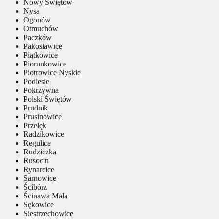
Nowy Świętów
Nysa
Ogonów
Otmuchów
Paczków
Pakosławice
Piątkowice
Piorunkowice
Piotrowice Nyskie
Podlesie
Pokrzywna
Polski Świętów
Prudnik
Prusinowice
Przełęk
Radzikowice
Regulice
Rudziczka
Rusocin
Rynarcice
Sarnowice
Ścibórz
Ścinawa Mała
Sękowice
Siestrzechowice