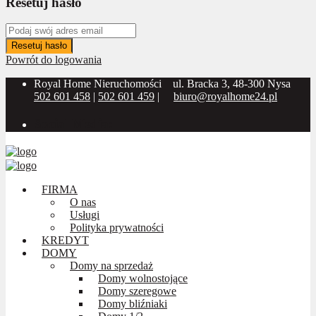
Resetuj hasło
Resetuj hasło
Powrót do logowania
Royal Home Nieruchomości
ul. Bracka 3, 48-300 Nysa
502 601 458
|
502 601 459
|
biuro@royalhome24.pl
Social Media:
FIRMA
O nas
Usługi
Polityka prywatności
KREDYT
DOMY
Domy na sprzedaż
Domy wolnostojące
Domy szeregowe
Domy bliźniaki