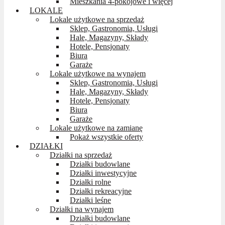
Mieszkania 4-pokojowe i więcej
LOKALE
Lokale użytkowe na sprzedaż
Sklep, Gastronomia, Usługi
Hale, Magazyny, Składy
Hotele, Pensjonaty
Biura
Garaże
Lokale użytkowe na wynajem
Sklep, Gastronomia, Usługi
Hale, Magazyny, Składy
Hotele, Pensjonaty
Biura
Garaże
Lokale użytkowe na zamianę
Pokaż wszystkie oferty
DZIAŁKI
Działki na sprzedaż
Działki budowlane
Działki inwestycyjne
Działki rolne
Działki rekreacyjne
Działki leśne
Działki na wynajem
Działki budowlane