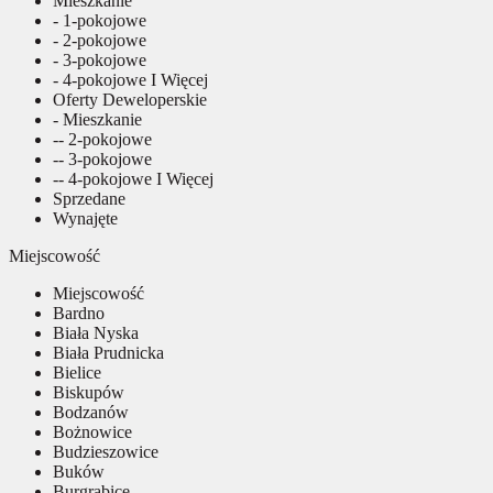
Mieszkanie
- 1-pokojowe
- 2-pokojowe
- 3-pokojowe
- 4-pokojowe I Więcej
Oferty Deweloperskie
- Mieszkanie
-- 2-pokojowe
-- 3-pokojowe
-- 4-pokojowe I Więcej
Sprzedane
Wynajęte
Miejscowość
Miejscowość
Bardno
Biała Nyska
Biała Prudnicka
Bielice
Biskupów
Bodzanów
Bożnowice
Budzieszowice
Buków
Burgrabice