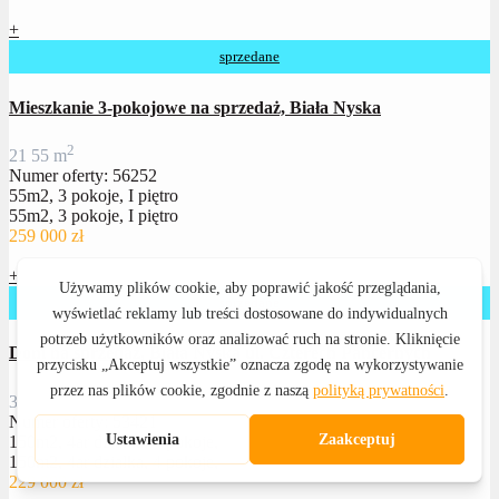
+
sprzedane
Mieszkanie 3-pokojowe na sprzedaż, Biała Nyska
2
2
1
55 m
Numer oferty: 56252
55m2, 3 pokoje, I piętro
55m2, 3 pokoje, I piętro
259 000 zł
+
sprzedane
Dom na sprzedaż, Biała Nyska ul. Czterech Pancernych
2
3
1
150 m
Numer oferty: 53421
150m2, 4ar działka, 4 pokoje,
150m2, 4ar działka, 4 pokoje,
229 000 zł