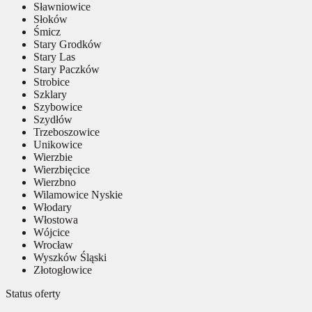
Sławniowice
Słoków
Śmicz
Stary Grodków
Stary Las
Stary Paczków
Strobice
Szklary
Szybowice
Szydłów
Trzeboszowice
Unikowice
Wierzbie
Wierzbięcice
Wierzbno
Wilamowice Nyskie
Włodary
Włostowa
Wójcice
Wrocław
Wyszków Śląski
Złotogłowice
Status oferty