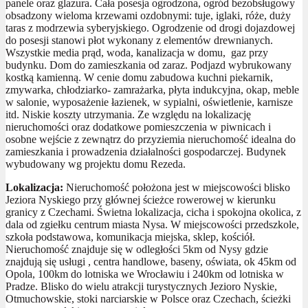
panele oraz glazura. Cała posesja ogrodzona, ogród bezobsługowy
obsadzony wieloma krzewami ozdobnymi: tuje, iglaki, róże, duży
taras z modrzewia syberyjskiego. Ogrodzenie od drogi dojazdowej
do posesji stanowi płot wykonany z elementów drewnianych.
Wszystkie media prąd, woda, kanalizacja w domu, gaz przy
budynku. Dom do zamieszkania od zaraz. Podjazd wybrukowany
kostką kamienną. W cenie domu zabudowa kuchni piekarnik,
zmywarka, chłodziarko- zamrażarka, płyta indukcyjna, okap, meble
w salonie, wyposażenie łazienek, w sypialni, oświetlenie, karnisze
itd. Niskie koszty utrzymania. Ze względu na lokalizację
nieruchomości oraz dodatkowe pomieszczenia w piwnicach i
osobne wejście z zewnątrz do przyziemia nieruchomość idealna do
zamieszkania i prowadzenia działalności gospodarczej. Budynek
wybudowany wg projektu domu Rezeda.
Lokalizacja:
Nieruchomość położona jest w miejscowości blisko
Jeziora Nyskiego przy głównej ścieżce rowerowej w kierunku
granicy z Czechami. Świetna lokalizacja, cicha i spokojna okolica, z
dala od zgiełku centrum miasta Nysa. W miejscowości przedszkole,
szkoła podstawowa, komunikacja miejska, sklep, kościół.
Nieruchomość znajduje się w odległości 5km od Nysy gdzie
znajdują się usługi , centra handlowe, baseny, oświata, ok 45km od
Opola, 100km do lotniska we Wrocławiu i 240km od lotniska w
Pradze. Blisko do wielu atrakcji turystycznych Jezioro Nyskie,
Otmuchowskie, stoki narciarskie w Polsce oraz Czechach, ścieżki