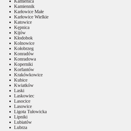
Kamienica
Kamiennik
Karłowice Małe
Karłowice Wielkie
Katowice
Kępnica
Kijów
Kłodobok
Kolnowice
Kołobrzeg
Konradów
Konradowa
Koperniki
Korfantów
Krakówkowice
Kubice
Kwiatków
Laski
Laskowiec
Lasocice
Lasowice
Ligota Tułowicka
Lipniki
Lubiatów
Lubrza