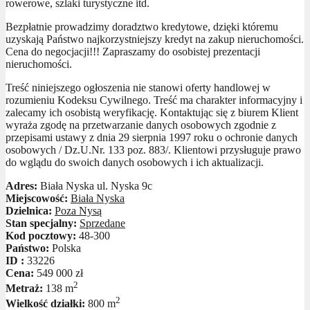
rowerowe, szlaki turystyczne itd.
Bezpłatnie prowadzimy doradztwo kredytowe, dzięki któremu
uzyskają Państwo najkorzystniejszy kredyt na zakup nieruchomości.
Cena do negocjacji!!! Zapraszamy do osobistej prezentacji
nieruchomości.
Treść niniejszego ogłoszenia nie stanowi oferty handlowej w
rozumieniu Kodeksu Cywilnego. Treść ma charakter informacyjny i
zalecamy ich osobistą weryfikację. Kontaktując się z biurem Klient
wyraża zgodę na przetwarzanie danych osobowych zgodnie z
przepisami ustawy z dnia 29 sierpnia 1997 roku o ochronie danych
osobowych / Dz.U.Nr. 133 poz. 883/. Klientowi przysługuje prawo
do wglądu do swoich danych osobowych i ich aktualizacji.
Adres:
Biała Nyska ul. Nyska 9c
Miejscowość:
Biała Nyska
Dzielnica:
Poza Nysą
Stan specjalny:
Sprzedane
Kod pocztowy:
48-300
Państwo:
Polska
ID :
33226
Cena:
549 000 zł
2
Metraż:
138 m
2
Wielkość działki:
800 m