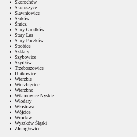
Skorochów
Skoroszyce
Sławniowice
Słoków
Śmicz
Stary Grodków
Stary Las
Stary Paczków
Strobice
Szklary
Szybowice
Szydłów
Trzeboszowice
Unikowice
Wierzbie
Wierzbięcice
Wierzbno
Wilamowice Nyskie
Włodary
Włostowa
Wójcice
Wrocław
Wyszków Śląski
Złotogłowice