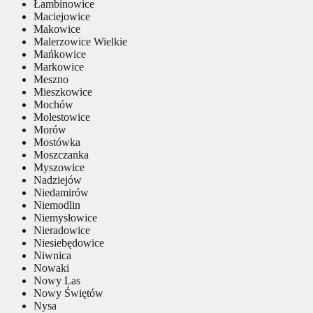
Łambinowice
Maciejowice
Makowice
Malerzowice Wielkie
Mańkowice
Markowice
Meszno
Mieszkowice
Mochów
Molestowice
Morów
Mostówka
Moszczanka
Myszowice
Nadziejów
Niedamirów
Niemodlin
Niemysłowice
Nieradowice
Niesiebędowice
Niwnica
Nowaki
Nowy Las
Nowy Świętów
Nysa