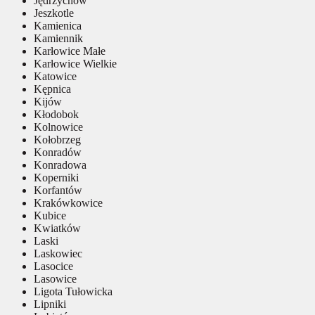
Jędrzychów
Jeszkotle
Kamienica
Kamiennik
Karłowice Małe
Karłowice Wielkie
Katowice
Kępnica
Kijów
Kłodobok
Kolnowice
Kołobrzeg
Konradów
Konradowa
Koperniki
Korfantów
Krakówkowice
Kubice
Kwiatków
Laski
Laskowiec
Lasocice
Lasowice
Ligota Tułowicka
Lipniki