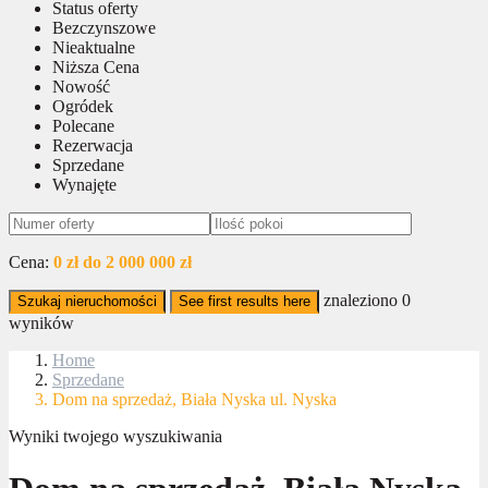
Status oferty
Bezczynszowe
Nieaktualne
Niższa Cena
Nowość
Ogródek
Polecane
Rezerwacja
Sprzedane
Wynajęte
Cena:
0 zł do 2 000 000 zł
znaleziono
0
Szukaj nieruchomości
See first results here
wyników
Home
Sprzedane
Dom na sprzedaż, Biała Nyska ul. Nyska
Wyniki twojego wyszukiwania