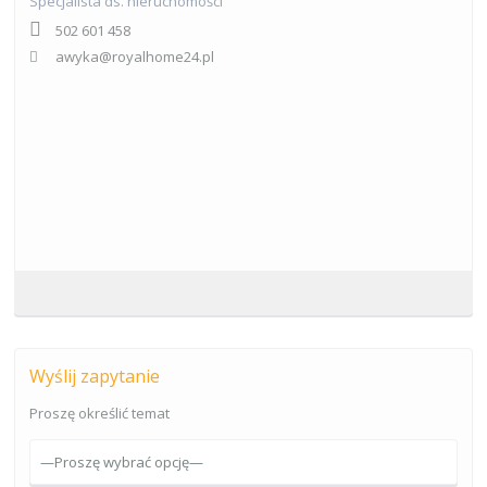
Specjalista ds. nieruchomości
502 601 458
awyka@royalhome24.pl
Wyślij zapytanie
Proszę określić temat