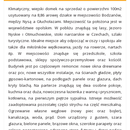
Klimatyczny, wiejski domek na sprzedaż o powierzchni 100m2
usytuowany na 8,86 arowej działce w miejscowości Bodzanów,
między Nysą a Głuchołazami. Miejscowość ta położona jest w
województwie opolskim. W pobliżu znajdują się lasy, Jezioro
Nyskie i Otmuchowskie, stoki narciarskie w Czechach, szlaki
turystyczne. Idealne miejsce aby odpocząć w ciszy i spokoju ale
także dla miłośników wędkowania, jazdy na rowerze, nartach
itp. W miejscowości znajduje się przedszkole, szkoła
podstawowa, sklepy spożywczo-przemysłowe oraz kościół.
Budynek jest po częściowym remoncie: nowe okna drewniane
oraz pcv, nowe wszystkie instalacje, na ścianach gładzie, płyty
gipsowo-kartonowe, na podłogach panele oraz glazura, dach
kryty blachą. Na parterze znajdują się dwa osobne pokoje,
kuchnia oraz duża, nowoczesna łazienka z wanną i prysznicem,
kotłownia, na pierwszym piętrze sypialnia. Istnieje możliwość
zaadoptowania pozostałej części strychu na część mieszkalną.
Ogrzewanie własne węglowe (nowy piec oraz bojler),
kanalizacja, woda, prąd. Dom urządzony z gustem, szara
glazura, bielone panele, brązowe okna, szerokie parapety oraz