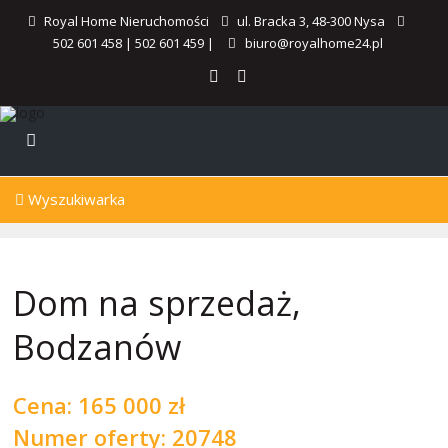
Royal Home Nieruchomości
ul. Bracka 3, 48-300 Nysa
502 601 458
|
502 601 459
|
biuro@royalhome24.pl
Wyszukiwarka
Dom na sprzedaż,
Bodzanów
Cena:
165 000 zł
Numer oferty: 20748