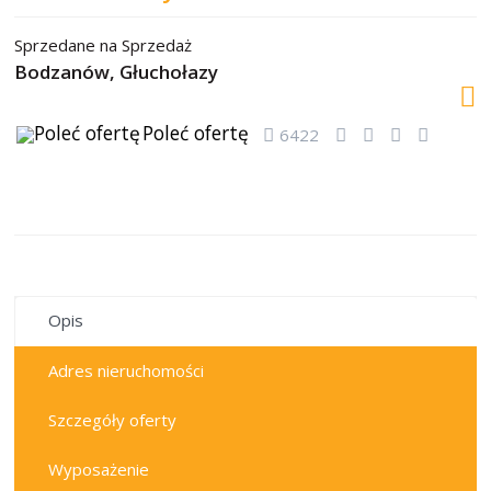
Sprzedane
na
Sprzedaż
Bodzanów, Głuchołazy
Poleć ofertę
6422
sprzedane
Opis
Adres nieruchomości
Szczegóły oferty
Wyposażenie