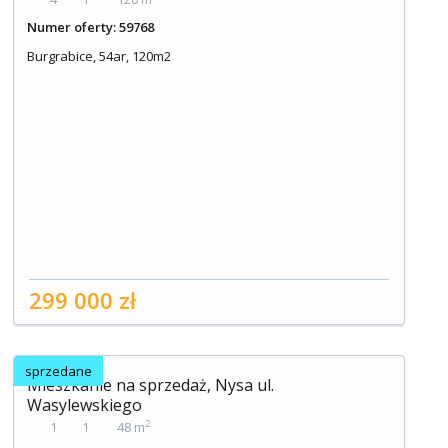
Numer oferty: 59768
Burgrabice, 54ar, 120m2
299 000 zł
sprzedane
Mieszkanie na sprzedaż, Nysa ul.
Wasylewskiego
2
1
1
48 m