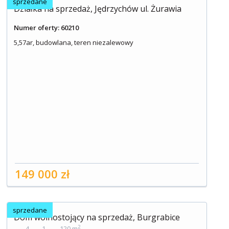
sprzedane
Działka na sprzedaż, Jędrzychów ul. Żurawia
Numer oferty: 60210
5,57ar, budowlana, teren niezalewowy
149 000 zł
sprzedane
Dom wolnostojący na sprzedaż, Burgrabice
2
4
1
120 m