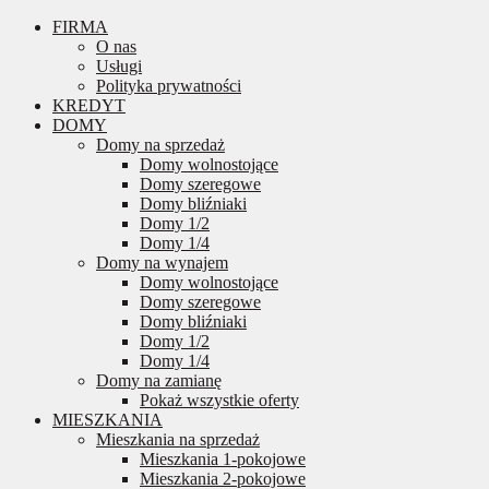
FIRMA
O nas
Usługi
Polityka prywatności
KREDYT
DOMY
Domy na sprzedaż
Domy wolnostojące
Domy szeregowe
Domy bliźniaki
Domy 1/2
Domy 1/4
Domy na wynajem
Domy wolnostojące
Domy szeregowe
Domy bliźniaki
Domy 1/2
Domy 1/4
Domy na zamianę
Pokaż wszystkie oferty
MIESZKANIA
Mieszkania na sprzedaż
Mieszkania 1-pokojowe
Mieszkania 2-pokojowe