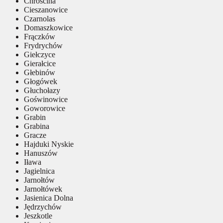
Chróścina
Cieszanowice
Czarnolas
Domaszkowice
Frączków
Frydrychów
Giełczyce
Gierałcice
Głebinów
Głogówek
Głuchołazy
Goświnowice
Goworowice
Grabin
Grabina
Gracze
Hajduki Nyskie
Hanuszów
Iława
Jagielnica
Jarnołtów
Jarnołtówek
Jasienica Dolna
Jędrzychów
Jeszkotle