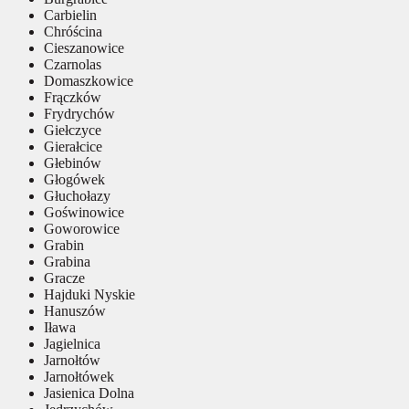
Carbielin
Chróścina
Cieszanowice
Czarnolas
Domaszkowice
Frączków
Frydrychów
Giełczyce
Gierałcice
Głebinów
Głogówek
Głuchołazy
Goświnowice
Goworowice
Grabin
Grabina
Gracze
Hajduki Nyskie
Hanuszów
Iława
Jagielnica
Jarnołtów
Jarnołtówek
Jasienica Dolna