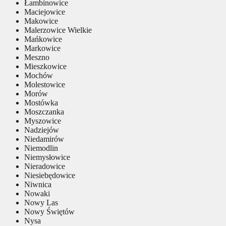
Łambinowice
Maciejowice
Makowice
Malerzowice Wielkie
Mańkowice
Markowice
Meszno
Mieszkowice
Mochów
Molestowice
Morów
Mostówka
Moszczanka
Myszowice
Nadziejów
Niedamirów
Niemodlin
Niemysłowice
Nieradowice
Niesiebędowice
Niwnica
Nowaki
Nowy Las
Nowy Świętów
Nysa