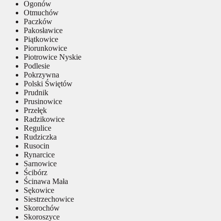
Ogonów
Otmuchów
Paczków
Pakosławice
Piątkowice
Piorunkowice
Piotrowice Nyskie
Podlesie
Pokrzywna
Polski Świętów
Prudnik
Prusinowice
Przełęk
Radzikowice
Regulice
Rudziczka
Rusocin
Rynarcice
Sarnowice
Ścibórz
Ścinawa Mała
Sękowice
Siestrzechowice
Skorochów
Skoroszyce