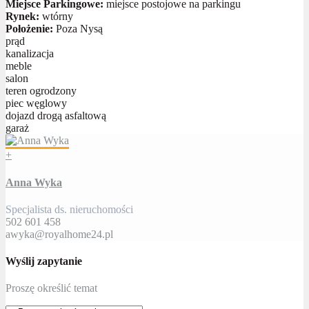
Miejsce Parkingowe:
miejsce postojowe na parkingu
Rynek:
wtórny
Położenie:
Poza Nysą
prąd
kanalizacja
meble
salon
teren ogrodzony
piec węglowy
dojazd drogą asfaltową
garaż
+
Anna Wyka
Specjalista ds. nieruchomości
502 601 458
awyka@royalhome24.pl
Wyślij zapytanie
Proszę określić temat