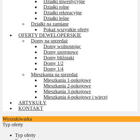
Działki inwestycyjne
Działki rolne
Działki rekreacyjne
Działki leśne
Działki na zamianę
Pokaż wszystkie oferty
OFERTY DEWELOPERSKIE
Domy na sprzedaż
Domy wolnostojąc
Domy szeregowe
Domy bliźniaki
Domy 1/2
Domy 1/4
Mieszkania na sprzedaż
Mieszkania 1-pokojowe
Mieszkania 2-pokojowe
Mieszkania 3-pokojowe
Mieszkania 4-pokojowe i więcej
ARTYKUŁY
KONTAKT
Wyszukiwarka
Typ oferty
Typ oferty