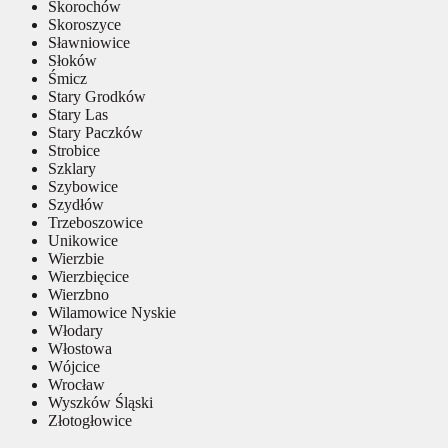
Skorochów
Skoroszyce
Sławniowice
Słoków
Śmicz
Stary Grodków
Stary Las
Stary Paczków
Strobice
Szklary
Szybowice
Szydłów
Trzeboszowice
Unikowice
Wierzbie
Wierzbięcice
Wierzbno
Wilamowice Nyskie
Włodary
Włostowa
Wójcice
Wrocław
Wyszków Śląski
Złotogłowice