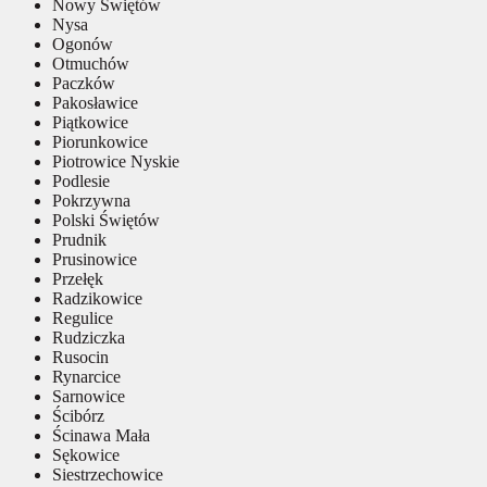
Nowy Świętów
Nysa
Ogonów
Otmuchów
Paczków
Pakosławice
Piątkowice
Piorunkowice
Piotrowice Nyskie
Podlesie
Pokrzywna
Polski Świętów
Prudnik
Prusinowice
Przełęk
Radzikowice
Regulice
Rudziczka
Rusocin
Rynarcice
Sarnowice
Ścibórz
Ścinawa Mała
Sękowice
Siestrzechowice