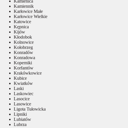
Kamienica
Kamiennik
Karłowice Małe
Karłowice Wielkie
Katowice
Kępnica
Kijów
Kłodobok
Kolnowice
Kołobrzeg
Konradów
Konradowa
Koperniki
Korfantów
Krakówkowice
Kubice
Kwiatków
Laski
Laskowiec
Lasocice
Lasowice
Ligota Tułowicka
Lipniki
Lubiatów
Lubrza