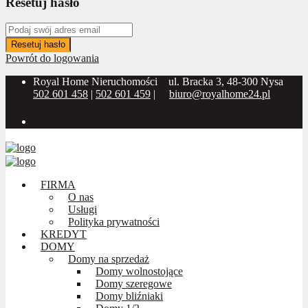
Resetuj hasło
Resetuj hasło
Powrót do logowania
Royal Home Nieruchomości
ul. Bracka 3, 48-300 Nysa
502 601 458
|
502 601 459
|
biuro@royalhome24.pl
Social Media:
FIRMA
O nas
Usługi
Polityka prywatności
KREDYT
DOMY
Domy na sprzedaż
Domy wolnostojące
Domy szeregowe
Domy bliźniaki