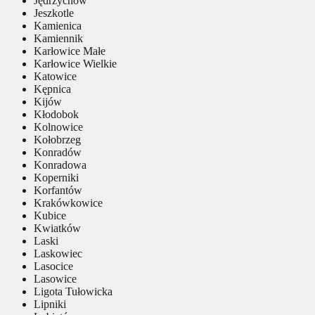
Jędrzychów
Jeszkotle
Kamienica
Kamiennik
Karłowice Małe
Karłowice Wielkie
Katowice
Kępnica
Kijów
Kłodobok
Kolnowice
Kołobrzeg
Konradów
Konradowa
Koperniki
Korfantów
Krakówkowice
Kubice
Kwiatków
Laski
Laskowiec
Lasocice
Lasowice
Ligota Tułowicka
Lipniki