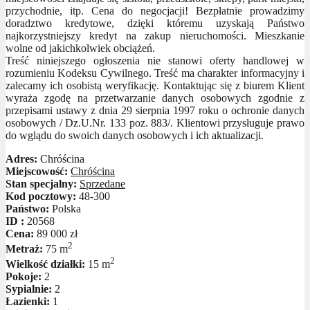
przychodnie, itp. Cena do negocjacji! Bezpłatnie prowadzimy
doradztwo kredytowe, dzięki któremu uzyskają Państwo
najkorzystniejszy kredyt na zakup nieruchomości. Mieszkanie
wolne od jakichkolwiek obciążeń.
Treść niniejszego ogłoszenia nie stanowi oferty handlowej w
rozumieniu Kodeksu Cywilnego. Treść ma charakter informacyjny i
zalecamy ich osobistą weryfikację. Kontaktując się z biurem Klient
wyraża zgodę na przetwarzanie danych osobowych zgodnie z
przepisami ustawy z dnia 29 sierpnia 1997 roku o ochronie danych
osobowych / Dz.U.Nr. 133 poz. 883/. Klientowi przysługuje prawo
do wglądu do swoich danych osobowych i ich aktualizacji.
Adres:
Chróścina
Miejscowość:
Chróścina
Stan specjalny:
Sprzedane
Kod pocztowy:
48-300
Państwo:
Polska
ID :
20568
Cena:
89 000 zł
2
Metraż:
75 m
2
Wielkość działki:
15 m
Pokoje:
2
Sypialnie:
2
Łazienki:
1