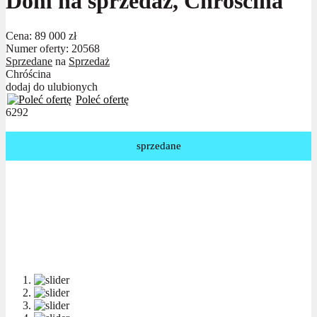
Dom na sprzedaż, Chróścina
Cena:
89 000 zł
Numer oferty: 20568
Sprzedane
na
Sprzedaż
Chróścina
dodaj do ulubionych
Poleć ofertę
6292
sprzedane