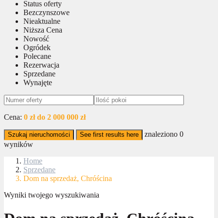
Status oferty
Bezczynszowe
Nieaktualne
Niższa Cena
Nowość
Ogródek
Polecane
Rezerwacja
Sprzedane
Wynajęte
Cena:
0 zł do 2 000 000 zł
znaleziono
0
Szukaj nieruchomości
See first results here
wyników
Home
Sprzedane
Dom na sprzedaż, Chróścina
Wyniki twojego wyszukiwania