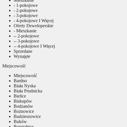
Mieszkanie
- 1-pokojowe
- 2-pokojowe
- 3-pokojowe
- 4-pokojowe I Więcej
Oferty Deweloperskie
- Mieszkanie
-- 2-pokojowe
-- 3-pokojowe
-- 4-pokojowe I Więcej
Sprzedane
Wynajęte
Miejscowość
Miejscowość
Bardno
Biała Nyska
Biała Prudnicka
Bielice
Biskupów
Bodzanów
Bożnowice
Budzieszowice
Buków
Burgrabice