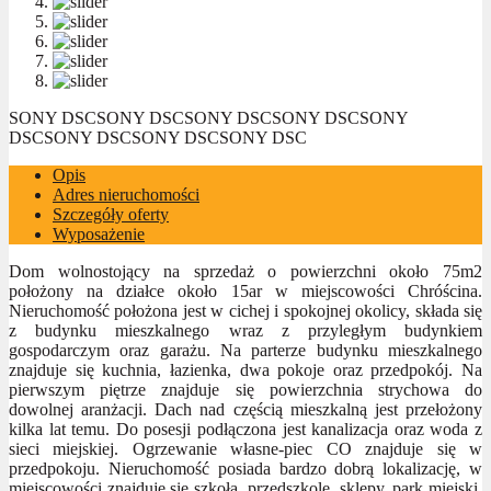
SONY DSC
SONY DSC
SONY DSC
SONY DSC
SONY
DSC
SONY DSC
SONY DSC
SONY DSC
Opis
Adres nieruchomości
Szczegóły oferty
Wyposażenie
Dom wolnostojący na sprzedaż o powierzchni około 75m2
położony na działce około 15ar w miejscowości Chróścina.
Nieruchomość położona jest w cichej i spokojnej okolicy, składa się
z budynku mieszkalnego wraz z przyległym budynkiem
gospodarczym oraz garażu. Na parterze budynku mieszkalnego
znajduje się kuchnia, łazienka, dwa pokoje oraz przedpokój. Na
pierwszym piętrze znajduje się powierzchnia strychowa do
dowolnej aranżacji. Dach nad częścią mieszkalną jest przełożony
kilka lat temu. Do posesji podłączona jest kanalizacja oraz woda z
sieci miejskiej. Ogrzewanie własne-piec CO znajduje się w
przedpokoju. Nieruchomość posiada bardzo dobrą lokalizację, w
miejscowości znajduje się szkoła, przedszkole, sklepy, park miejski,