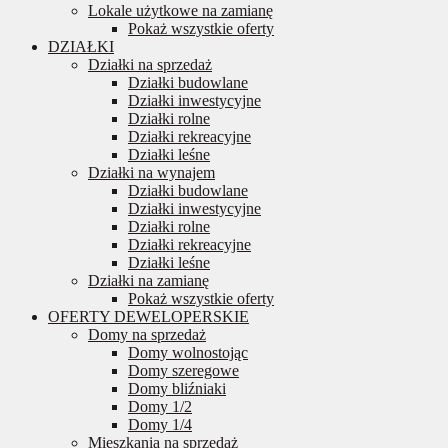
Lokale użytkowe na zamianę
Pokaż wszystkie oferty
DZIAŁKI
Działki na sprzedaż
Działki budowlane
Działki inwestycyjne
Działki rolne
Działki rekreacyjne
Działki leśne
Działki na wynajem
Działki budowlane
Działki inwestycyjne
Działki rolne
Działki rekreacyjne
Działki leśne
Działki na zamianę
Pokaż wszystkie oferty
OFERTY DEWELOPERSKIE
Domy na sprzedaż
Domy wolnostojąc
Domy szeregowe
Domy bliźniaki
Domy 1/2
Domy 1/4
Mieszkania na sprzedaż