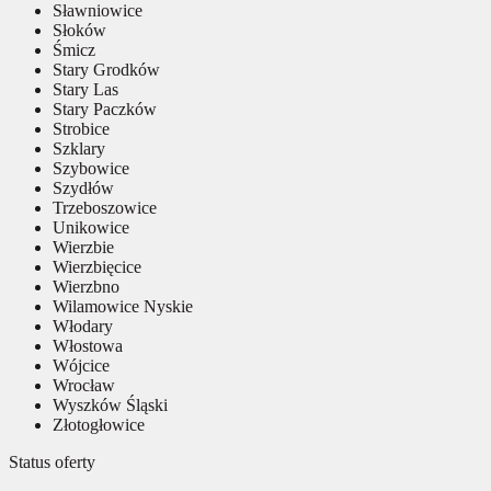
Sławniowice
Słoków
Śmicz
Stary Grodków
Stary Las
Stary Paczków
Strobice
Szklary
Szybowice
Szydłów
Trzeboszowice
Unikowice
Wierzbie
Wierzbięcice
Wierzbno
Wilamowice Nyskie
Włodary
Włostowa
Wójcice
Wrocław
Wyszków Śląski
Złotogłowice
Status oferty