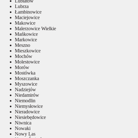
Lubiatów
Lubrza
Łambinowice
Maciejowice
Makowice
Malerzowice Wielkie
Mańkowice
Markowice
Meszno
Mieszkowice
Mochów
Molestowice
Morów
Mostówka
Moszczanka
Myszowice
Nadziejów
Niedamirów
Niemodlin
Niemysłowice
Nieradowice
Niesiebędowice
Niwnica
Nowaki
Nowy Las