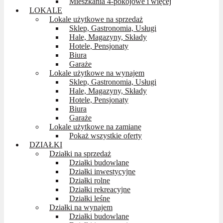
Mieszkania 4-pokojowe i więcej
LOKALE
Lokale użytkowe na sprzedaż
Sklep, Gastronomia, Usługi
Hale, Magazyny, Składy
Hotele, Pensjonaty
Biura
Garaże
Lokale użytkowe na wynajem
Sklep, Gastronomia, Usługi
Hale, Magazyny, Składy
Hotele, Pensjonaty
Biura
Garaże
Lokale użytkowe na zamianę
Pokaż wszystkie oferty
DZIAŁKI
Działki na sprzedaż
Działki budowlane
Działki inwestycyjne
Działki rolne
Działki rekreacyjne
Działki leśne
Działki na wynajem
Działki budowlane