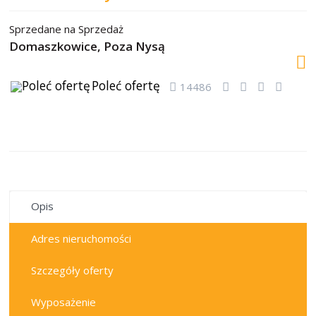
Sprzedane
na
Sprzedaż
Domaszkowice,
Poza Nysą
Poleć ofertę
14486
sprzedane
Opis
Adres nieruchomości
Szczegóły oferty
Wyposażenie