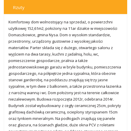
Rzuty
Komfortowy dom wolnostojący na sprzedaż, o powierzchni
użytkowej 152,61m2, położony na 11ar działce w miejscowości
Domaszkowice, gmina Nysa. Dom o wysokim standardzie,
przestronny, urządzony gustownie z wysokiej jakości
materiałów. Parter składa się z dużego, otwartego salonu z
wyjściem na dwa tarasy, kuchni z jadalnią, holu, wc,
pomieszczenie gospodarcze, pralnia a także
jednostanowiskowego garażu w bryle budynku, pomieszczenia
gospodarczego, na półpiętrze jedna sypialnia, która obecnie
stanowi garderobę, na poddaszu znajdują się trzy jasne
sypialnie, w tym dwie z balkonem, a także przestronna łazienka
z narożną wanną i wc. Dom położony jest na terenie całkowicie
niezalewowym. Budowa rozpoczęta 2012r, odebrana 2014r.
Budynek został wybudowany z cegły ceramicznej 25cm, pokryty
grafitową dachówką ceramiczną, ocieplony styropianem 15cm
oraz tynkiem mineralnym. Na podłogach znajdują się panele
oraz glazura, na ścianach gładzie, duże okna PCV z roletami