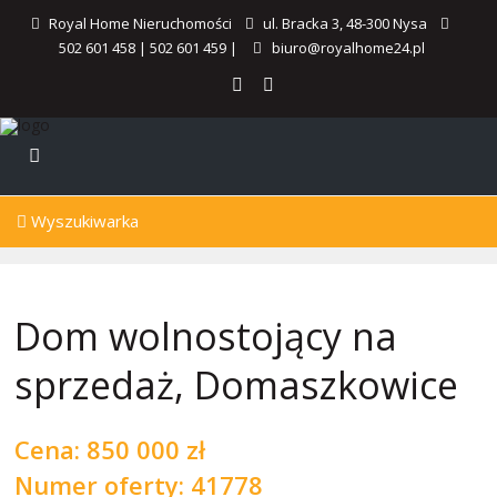
Royal Home Nieruchomości
ul. Bracka 3, 48-300 Nysa
502 601 458
|
502 601 459
|
biuro@royalhome24.pl
Wyszukiwarka
Dom wolnostojący na
sprzedaż, Domaszkowice
Cena:
850 000 zł
Numer oferty: 41778