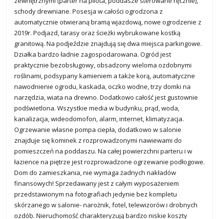
zewnętrznymi (parter na pilota, poddasze sterowane ręcznie),
schody drewniane. Posesja w całości ogrodzona z
automatycznie otwieraną bramą wjazdową, nowe ogrodzenie z
2019r. Podjazd, tarasy oraz ścieżki wybrukowane kostką
granitową. Na podjeździe znajdują się dwa miejsca parkingowe.
Działka bardzo ładnie zagospodarowana. Ogród jest
praktycznie bezobsługowy, obsadzony wieloma ozdobnymi
roślinami, podsypany kamieniem a także korą, automatyczne
nawodnienie ogrodu, kaskada, oczko wodne, trzy domki na
narzędzia, wiata na drewno. Dodatkowo całość jest gustownie
podświetlona. Wszystkie media w budynku, prąd, woda,
kanalizacja, wideodomofon, alarm, internet, klimatyzacja.
Ogrzewanie własne pompa ciepła, dodatkowo w salonie
znajduje się kominek z rozprowadzonymi nawiewami do
pomieszczeń na poddaszu. Na całej powierzchni parteru i w
łazience na piętrze jest rozprowadzone ogrzewanie podłogowe.
Dom do zamieszkania, nie wymaga żadnych nakładów
finansowych! Sprzedawany jest z całym wyposażeniem
przedstawionym na fotografiach jedynie bez kompletu
skórzanego w salonie- narożnik, fotel, telewizorów i drobnych
ozdób. Nieruchomość charakteryzują bardzo niskie koszty