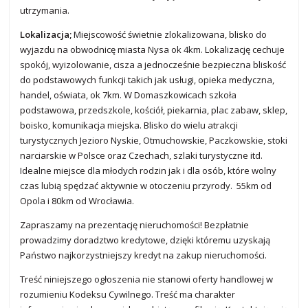
utrzymania.
Lokalizacja;
Miejscowość świetnie zlokalizowana, blisko do
wyjazdu na obwodnicę miasta Nysa ok 4km. Lokalizację cechuje
spokój, wyizolowanie, cisza a jednocześnie bezpieczna bliskość
do podstawowych funkcji takich jak usługi, opieka medyczna,
handel, oświata, ok 7km. W Domaszkowicach szkoła
podstawowa, przedszkole, kościół, piekarnia, plac zabaw, sklep,
boisko, komunikacja miejska. Blisko do wielu atrakcji
turystycznych Jezioro Nyskie, Otmuchowskie, Paczkowskie, stoki
narciarskie w Polsce oraz Czechach, szlaki turystyczne itd.
Idealne miejsce dla młodych rodzin jak i dla osób, które wolny
czas lubią spędzać aktywnie w otoczeniu przyrody. 55km od
Opola i 80km od Wrocławia.
Zapraszamy na prezentację nieruchomości! Bezpłatnie
prowadzimy doradztwo kredytowe, dzięki któremu uzyskają
Państwo najkorzystniejszy kredyt na zakup nieruchomości.
Treść niniejszego ogłoszenia nie stanowi oferty handlowej w
rozumieniu Kodeksu Cywilnego. Treść ma charakter