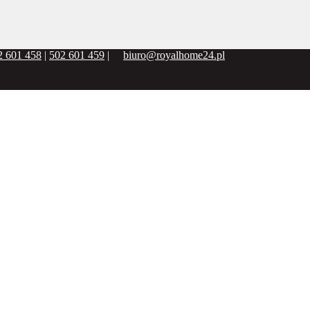
2 601 458
|
502 601 459
|
biuro@royalhome24.pl