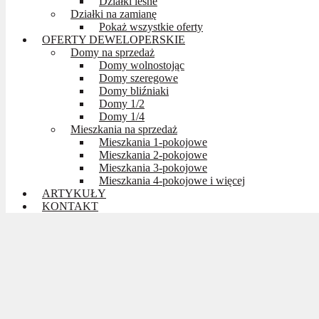
Działki leśne
Działki na zamianę
Pokaż wszystkie oferty
OFERTY DEWELOPERSKIE
Domy na sprzedaż
Domy wolnostojąc
Domy szeregowe
Domy bliźniaki
Domy 1/2
Domy 1/4
Mieszkania na sprzedaż
Mieszkania 1-pokojowe
Mieszkania 2-pokojowe
Mieszkania 3-pokojowe
Mieszkania 4-pokojowe i więcej
ARTYKUŁY
KONTAKT