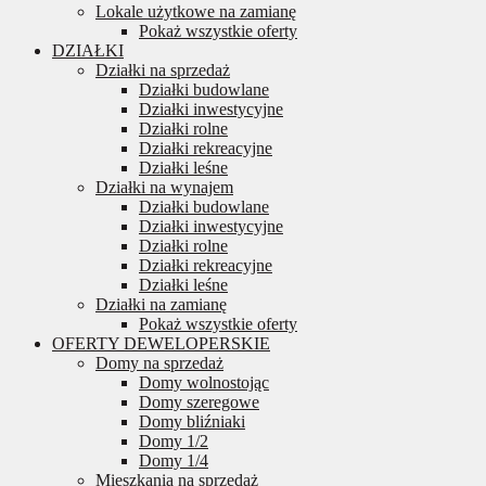
Lokale użytkowe na zamianę
Pokaż wszystkie oferty
DZIAŁKI
Działki na sprzedaż
Działki budowlane
Działki inwestycyjne
Działki rolne
Działki rekreacyjne
Działki leśne
Działki na wynajem
Działki budowlane
Działki inwestycyjne
Działki rolne
Działki rekreacyjne
Działki leśne
Działki na zamianę
Pokaż wszystkie oferty
OFERTY DEWELOPERSKIE
Domy na sprzedaż
Domy wolnostojąc
Domy szeregowe
Domy bliźniaki
Domy 1/2
Domy 1/4
Mieszkania na sprzedaż