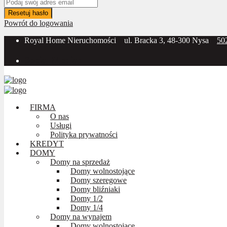
Resetuj hasło
Powrót do logowania
Royal Home Nieruchomości
ul. Bracka 3, 48-300 Nysa
50
Social Media:
FIRMA
O nas
Usługi
Polityka prywatności
KREDYT
DOMY
Domy na sprzedaż
Domy wolnostojące
Domy szeregowe
Domy bliźniaki
Domy 1/2
Domy 1/4
Domy na wynajem
Domy wolnostojące