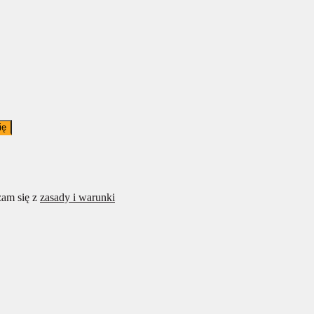
ię
am się z
zasady i warunki