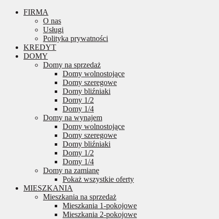
FIRMA
O nas
Usługi
Polityka prywatności
KREDYT
DOMY
Domy na sprzedaż
Domy wolnostojące
Domy szeregowe
Domy bliźniaki
Domy 1/2
Domy 1/4
Domy na wynajem
Domy wolnostojące
Domy szeregowe
Domy bliźniaki
Domy 1/2
Domy 1/4
Domy na zamianę
Pokaż wszystkie oferty
MIESZKANIA
Mieszkania na sprzedaż
Mieszkania 1-pokojowe
Mieszkania 2-pokojowe