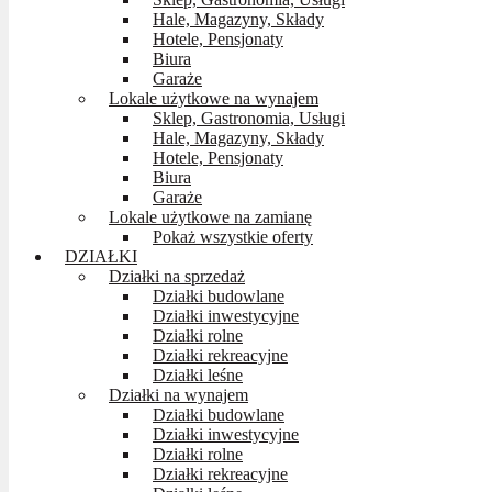
Hale, Magazyny, Składy
Hotele, Pensjonaty
Biura
Garaże
Lokale użytkowe na wynajem
Sklep, Gastronomia, Usługi
Hale, Magazyny, Składy
Hotele, Pensjonaty
Biura
Garaże
Lokale użytkowe na zamianę
Pokaż wszystkie oferty
DZIAŁKI
Działki na sprzedaż
Działki budowlane
Działki inwestycyjne
Działki rolne
Działki rekreacyjne
Działki leśne
Działki na wynajem
Działki budowlane
Działki inwestycyjne
Działki rolne
Działki rekreacyjne