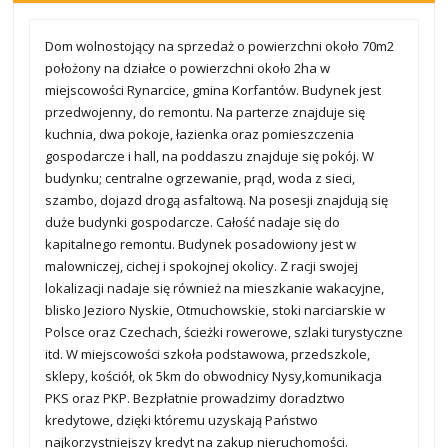
Dom wolnostojący na sprzedaż o powierzchni około 70m2
położony na działce o powierzchni około 2ha w
miejscowości Rynarcice, gmina Korfantów. Budynek jest
przedwojenny, do remontu. Na parterze znajduje się
kuchnia, dwa pokoje, łazienka oraz pomieszczenia
gospodarcze i hall, na poddaszu znajduje się pokój. W
budynku; centralne ogrzewanie, prąd, woda z sieci,
szambo, dojazd drogą asfaltową. Na posesji znajdują się
duże budynki gospodarcze. Całość nadaje się do
kapitalnego remontu. Budynek posadowiony jest w
malowniczej, cichej i spokojnej okolicy. Z racji swojej
lokalizacji nadaje się również na mieszkanie wakacyjne,
blisko Jezioro Nyskie, Otmuchowskie, stoki narciarskie w
Polsce oraz Czechach, ścieżki rowerowe, szlaki turystyczne
itd. W miejscowości szkoła podstawowa, przedszkole,
sklepy, kościół, ok 5km do obwodnicy Nysy,komunikacja
PKS oraz PKP. Bezpłatnie prowadzimy doradztwo
kredytowe, dzięki któremu uzyskają Państwo
najkorzystniejszy kredyt na zakup nieruchomości.