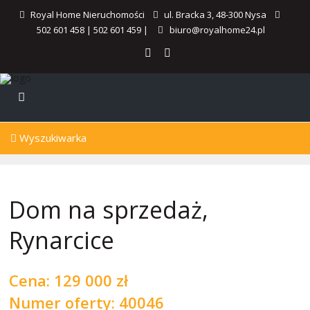
Royal Home Nieruchomości
ul. Bracka 3, 48-300 Nysa
502 601 458
|
502 601 459
|
biuro@royalhome24.pl
Wyszukiwarka
Dom na sprzedaż,
Rynarcice
Cena:
129 000 zł
Numer oferty: 40046