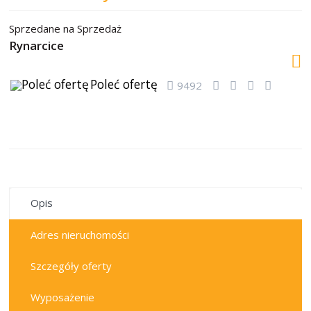
Sprzedane
na
Sprzedaż
Rynarcice
Poleć ofertę
9492
sprzedane
Opis
Adres nieruchomości
Szczegóły oferty
Wyposażenie