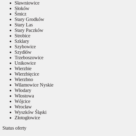
Sławniowice
Słoków
Śmicz
Stary Grodków
Stary Las
Stary Paczków
Strobice
Szklary
Szybowice
Szydłów
Trzeboszowice
Unikowice
Wierzbie
Wierzbięcice
Wierzbno
Wilamowice Nyskie
Włodary
Włostowa
Wójcice
Wrocław
Wyszków Śląski
Złotogłowice
Status oferty