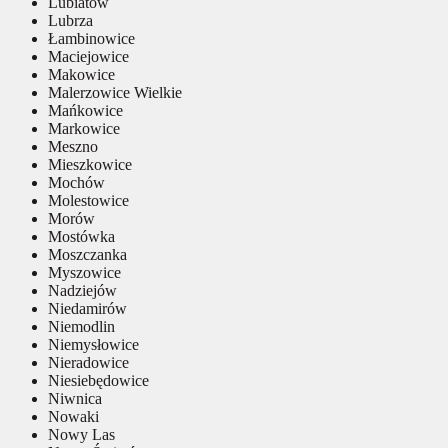
Lubiatów
Lubrza
Łambinowice
Maciejowice
Makowice
Malerzowice Wielkie
Mańkowice
Markowice
Meszno
Mieszkowice
Mochów
Molestowice
Morów
Mostówka
Moszczanka
Myszowice
Nadziejów
Niedamirów
Niemodlin
Niemysłowice
Nieradowice
Niesiebędowice
Niwnica
Nowaki
Nowy Las