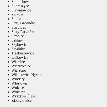
Skorochów
Skoroszyce
Sławniowice
Słoków
Śmicz
Stary Grodków
Stary Las
Stary Paczków
Strobice
Szklary
Szybowice
Szydłów
Trzeboszowice
Unikowice
Wierzbie
Wierzbięcice
Wierzbno
Wilamowice Nyskie
Włodary
Włostowa
Wójcice
Wrocław
Wyszków Śląski
Złotogłowice