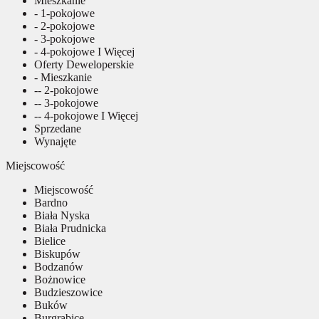
Mieszkanie
- 1-pokojowe
- 2-pokojowe
- 3-pokojowe
- 4-pokojowe I Więcej
Oferty Deweloperskie
- Mieszkanie
-- 2-pokojowe
-- 3-pokojowe
-- 4-pokojowe I Więcej
Sprzedane
Wynajęte
Miejscowość
Miejscowość
Bardno
Biała Nyska
Biała Prudnicka
Bielice
Biskupów
Bodzanów
Bożnowice
Budzieszowice
Buków
Burgrabice