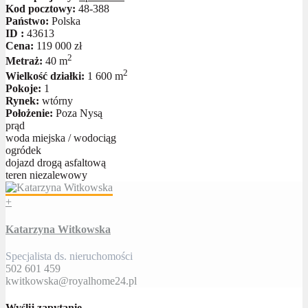
Kod pocztowy:
48-388
Państwo:
Polska
ID :
43613
Cena:
119 000 zł
2
Metraż:
40 m
2
Wielkość działki:
1 600 m
Pokoje:
1
Rynek:
wtórny
Położenie:
Poza Nysą
prąd
woda miejska / wodociąg
ogródek
dojazd drogą asfaltową
teren niezalewowy
+
Katarzyna Witkowska
Specjalista ds. nieruchomości
502 601 459
kwitkowska@royalhome24.pl
Wyślij zapytanie