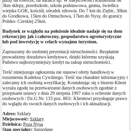
jazdy na rowerze, na nartach itp. W miejscowości Kamiennik ok
3km sklepy, przedszkole, szkoła podstawowa, gmina, świetlica
wiejska GOK, kościół, ośrodek zdrowia. Do 7 km do Ziębic, 30km
do Grodkowa, 15km do Otmuchowa, 17km do Nysy, do granicy
Polsko- Czeskiej 25km.
Budynek ze względu na położenie idealnie nadaje się na dom
rekreacyjny jak i całoroczny, gospodarstwo agroturystyczne
lub pod inwestycję w celach wynajmu turystom.
Zapraszamy do osobistej prezentacji nieruchomości. Bezpłatnie
prowadzimy doradztwo kredytowe, dzięki któremu uzyskają
Państwo najkorzystniejszy kredyt na zakup nieruchomości.
Treść niniejszego ogłoszenia nie stanowi oferty handlowej w
rozumieniu Kodeksu Cywilnego. Treść ma charakter informacyjny i
zalecamy ich osobistą weryfikację. Kontaktując się z biurem Klient
wyraża zgodę na przetwarzanie danych osobowych zgodnie z
przepisami ustawy z dnia 29 sierpnia 1997 roku o ochronie danych
osobowych / Dz.U.Nr. 133 poz. 883/. Klientowi przysługuje prawo
do wglądu do swoich danych osobowych i ich aktualizacji.
Adres:
Szklary
Miejscowość:
Szklary
Dzielnica:
Poza Nysą
Stan specjalny:
Sprzedane