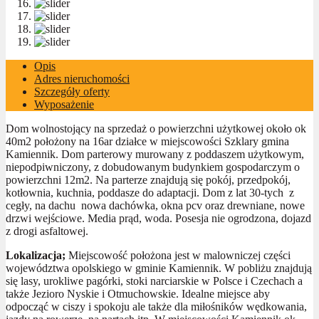
Opis
Adres nieruchomości
Szczegóły oferty
Wyposażenie
Dom wolnostojący na sprzedaż o powierzchni użytkowej około ok
40m2 położony na 16ar działce w miejscowości Szklary gmina
Kamiennik. Dom parterowy murowany z poddaszem użytkowym,
niepodpiwniczony, z dobudowanym budynkiem gospodarczym o
powierzchni 12m2. Na parterze znajdują się pokój, przedpokój,
kotłownia, kuchnia, poddasze do adaptacji. Dom z lat 30-tych z
cegły, na dachu nowa dachówka, okna pcv oraz drewniane, nowe
drzwi wejściowe. Media prąd, woda. Posesja nie ogrodzona, dojazd
z drogi asfaltowej.
Lokalizacja;
Miejscowość położona jest w malowniczej części
województwa opolskiego w gminie Kamiennik. W pobliżu znajdują
się lasy, urokliwe pagórki, stoki narciarskie w Polsce i Czechach a
także Jezioro Nyskie i Otmuchowskie. Idealne miejsce aby
odpocząć w ciszy i spokoju ale także dla miłośników wędkowania,