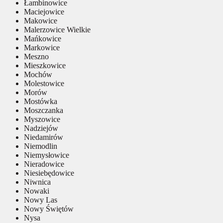
Łambinowice
Maciejowice
Makowice
Malerzowice Wielkie
Mańkowice
Markowice
Meszno
Mieszkowice
Mochów
Molestowice
Morów
Mostówka
Moszczanka
Myszowice
Nadziejów
Niedamirów
Niemodlin
Niemysłowice
Nieradowice
Niesiebędowice
Niwnica
Nowaki
Nowy Las
Nowy Świętów
Nysa