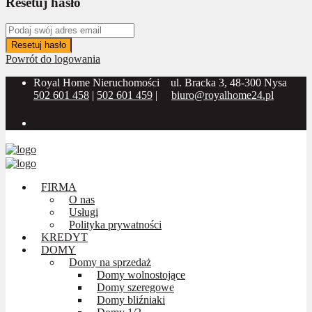
Resetuj hasło
Resetuj hasło
Powrót do logowania
Royal Home Nieruchomości
ul. Bracka 3, 48-300 Nysa
502 601 458
|
502 601 459
|
biuro@royalhome24.pl
Social Media:
FIRMA
O nas
Usługi
Polityka prywatności
KREDYT
DOMY
Domy na sprzedaż
Domy wolnostojące
Domy szeregowe
Domy bliźniaki