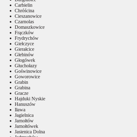
Carbielin
Chróścina
Cieszanowice
Czarnolas
Domaszkowice
Frączków
Frydrychów
Giełczyce
Gierałcice
Głebinów
Głogówek
Głuchołazy
Goświnowice
Goworowice
Grabin
Grabina
Gracze
Hajduki Nyskie
Hanuszów
Iława
Jagielnica
Jarnołtów
Jarnołtówek
Jasienica Dolna