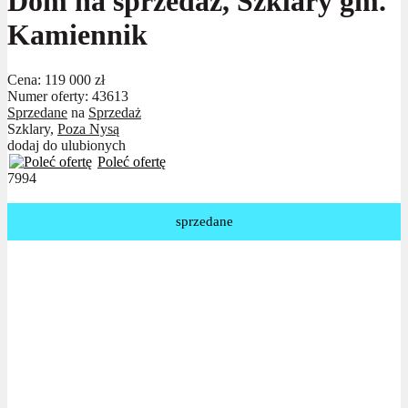
Dom na sprzedaż, Szklary gm.
Kamiennik
Cena:
119 000 zł
Numer oferty: 43613
Sprzedane
na
Sprzedaż
Szklary,
Poza Nysą
dodaj do ulubionych
Poleć ofertę
7994
sprzedane