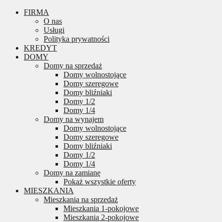
FIRMA
O nas
Usługi
Polityka prywatności
KREDYT
DOMY
Domy na sprzedaż
Domy wolnostojące
Domy szeregowe
Domy bliźniaki
Domy 1/2
Domy 1/4
Domy na wynajem
Domy wolnostojące
Domy szeregowe
Domy bliźniaki
Domy 1/2
Domy 1/4
Domy na zamianę
Pokaż wszystkie oferty
MIESZKANIA
Mieszkania na sprzedaż
Mieszkania 1-pokojowe
Mieszkania 2-pokojowe