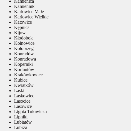
Kamienica
Kamiennik
Karłowice Małe
Karłowice Wielkie
Katowice
Kępnica
Kijów
Kłodobok
Kolnowice
Kołobrzeg
Konradów
Konradowa
Koperniki
Korfantów
Krakówkowice
Kubice
Kwiatków
Laski
Laskowiec
Lasocice
Lasowice
Ligota Tułowicka
Lipniki
Lubiatów
Lubrza