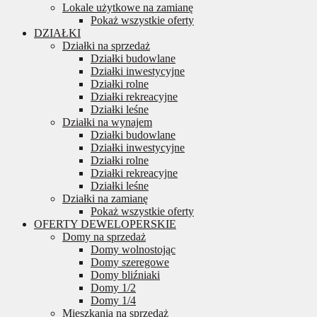
Lokale użytkowe na zamianę
Pokaż wszystkie oferty
DZIAŁKI
Działki na sprzedaż
Działki budowlane
Działki inwestycyjne
Działki rolne
Działki rekreacyjne
Działki leśne
Działki na wynajem
Działki budowlane
Działki inwestycyjne
Działki rolne
Działki rekreacyjne
Działki leśne
Działki na zamianę
Pokaż wszystkie oferty
OFERTY DEWELOPERSKIE
Domy na sprzedaż
Domy wolnostojąc
Domy szeregowe
Domy bliźniaki
Domy 1/2
Domy 1/4
Mieszkania na sprzedaż