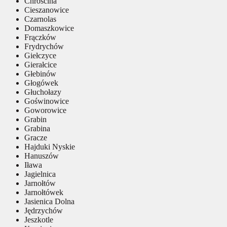
Chróścina
Cieszanowice
Czarnolas
Domaszkowice
Frączków
Frydrychów
Giełczyce
Gierałcice
Głebinów
Głogówek
Głuchołazy
Goświnowice
Goworowice
Grabin
Grabina
Gracze
Hajduki Nyskie
Hanuszów
Iława
Jagielnica
Jarnołtów
Jarnołtówek
Jasienica Dolna
Jędrzychów
Jeszkotle