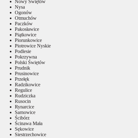
Nowy Świętów
Nysa
Ogonów
Otmuchów
Paczków
Pakosławice
Piątkowice
Piorunkowice
Piotrowice Nyskie
Podlesie
Pokrzywna
Polski Świętów
Prudnik
Prusinowice
Przełęk
Radzikowice
Regulice
Rudziczka
Rusocin
Rynarcice
Sarnowice
Ścibórz
Ścinawa Mała
Sękowice
Siestrzechowice