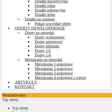
Działki inwestycyjne
Działki rolne
Działki rekreacyjne
Działki leśne
Działki na zamianę
Pokaż wszystkie oferty
OFERTY DEWELOPERSKIE
Domy na sprzedaż
Domy wolnostojąc
Domy szeregowe
Domy bliźniaki
Domy 1/2
Domy 1/4
Mieszkania na sprzedaż
Mieszkania 1-pokojowe
Mieszkania 2-pokojowe
Mieszkania 3-pokojowe
Mieszkania 4-pokojowe i więcej
ARTYKUŁY
KONTAKT
Wyszukiwarka
Typ oferty
Typ oferty