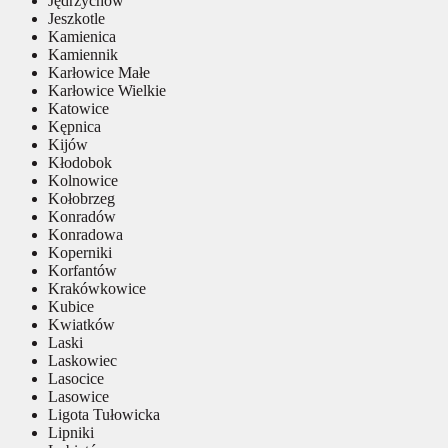
Jędrzychów
Jeszkotle
Kamienica
Kamiennik
Karłowice Małe
Karłowice Wielkie
Katowice
Kępnica
Kijów
Kłodobok
Kolnowice
Kołobrzeg
Konradów
Konradowa
Koperniki
Korfantów
Krakówkowice
Kubice
Kwiatków
Laski
Laskowiec
Lasocice
Lasowice
Ligota Tułowicka
Lipniki