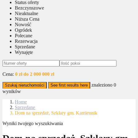
Status oferty
Bezczynszowe
Nieaktualne
Niższa Cena
Nowość
Ogródek
Polecane
Rezerwacja
Sprzedane
Wynajęte
Cena:
0 zł do 2 000 000 zł
znaleziono
0
Szukaj nieruchomości
See first results here
wyników
Home
Sprzedane
Dom na sprzedaż, Szklary gm. Kamiennik
Wyniki twojego wyszukiwania