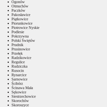
Ogonów
Otmuchów
Paczków
Pakosławice
Piątkowice
Piorunkowice
Piotrowice Nyskie
Podlesie
Pokrzywna
Polski Świętów
Prudnik
Prusinowice
Przełęk
Radzikowice
Regulice
Rudziczka
Rusocin
Rynarcice
Sarnowice
Ścibórz
Ścinawa Mała
Sękowice
Siestrzechowice
Skorochów
Skoroszyce