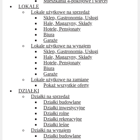
Mieszkania 4-pokojowe i więcej
LOKALE
Lokale użytkowe na sprzedaż
Sklep, Gastronomia, Usługi
Hale, Magazyny, Składy
Hotele, Pensjonaty
Biura
Garaże
Lokale użytkowe na wynajem
Sklep, Gastronomia, Usługi
Hale, Magazyny, Składy
Hotele, Pensjonaty
Biura
Garaże
Lokale użytkowe na zamianę
Pokaż wszystkie oferty
DZIAŁKI
Działki na sprzedaż
Działki budowlane
Działki inwestycyjne
Działki rolne
Działki rekreacyjne
Działki leśne
Działki na wynajem
Działki budowlane