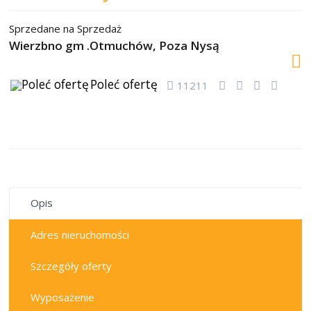
Sprzedane
na
Sprzedaż
Wierzbno gm .Otmuchów,
Poza Nysą
Poleć ofertę
11211
sprzedane
Opis
Adres nieruchomości
Szczegóły oferty
Wyposażenie