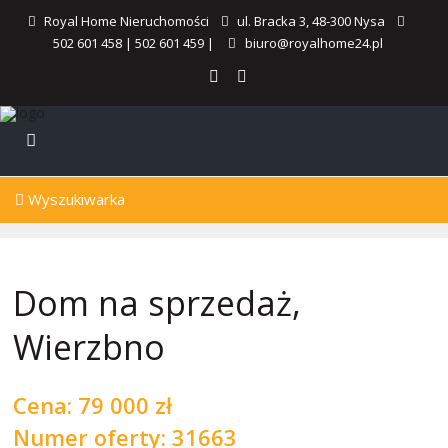
Royal Home Nieruchomości
ul. Bracka 3, 48-300 Nysa
502 601 458
|
502 601 459
|
biuro@royalhome24.pl
Wyszukiwarka
Dom na sprzedaż,
Wierzbno
Cena:
79 000 zł
Numer oferty: 31663