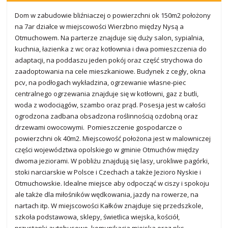
Dom w zabudowie bliźniaczej o powierzchni ok 150m2 położony
na 7ar działce w miejscowości Wierzbno między Nysą a
Otmuchowem. Na parterze znajduje się duży salon, sypialnia,
kuchnia, łazienka z wc oraz kotłownia i dwa pomieszczenia do
adaptacji, na poddaszu jeden pokój oraz część strychowa do
zaadoptowania na cele mieszkaniowe. Budynek z cegły, okna
pcv, na podłogach wykładzina, ogrzewanie własne-piec
centralnego ogrzewania znajduje się w kotłowni, gaz z butli,
woda z wodociągów, szambo oraz prąd. Posesja jest w całości
ogrodzona zadbana obsadzona roślinnością ozdobną oraz
drzewami owocowymi. Pomieszczenie gospodarcze o
powierzchni ok 40m2. Miejscowość położona jest w malowniczej
części województwa opolskiego w gminie Otmuchów między
dwoma jeziorami. W pobliżu znajdują się lasy, urokliwe pagórki,
stoki narciarskie w Polsce i Czechach a także Jezioro Nyskie i
Otmuchowskie. Idealne miejsce aby odpocząć w ciszy i spokoju
ale także dla miłośników wędkowania, jazdy na rowerze, na
nartach itp. W miejscowości Kałków znajduje się przedszkole,
szkoła podstawowa, sklepy, świetlica wiejska, kościół,