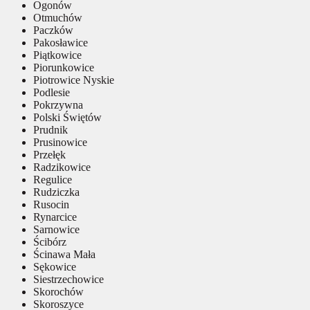
Ogonów
Otmuchów
Paczków
Pakosławice
Piątkowice
Piorunkowice
Piotrowice Nyskie
Podlesie
Pokrzywna
Polski Świętów
Prudnik
Prusinowice
Przełęk
Radzikowice
Regulice
Rudziczka
Rusocin
Rynarcice
Sarnowice
Ścibórz
Ścinawa Mała
Sękowice
Siestrzechowice
Skorochów
Skoroszyce