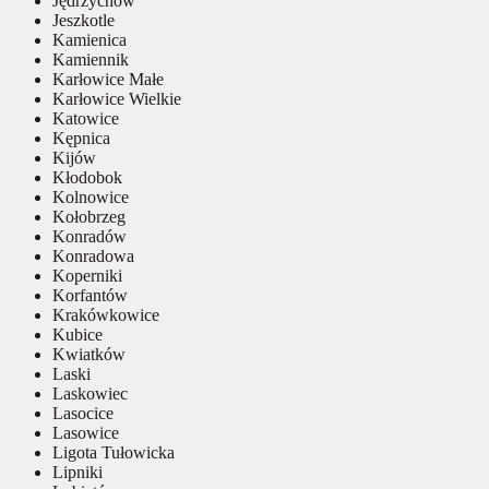
Jędrzychów
Jeszkotle
Kamienica
Kamiennik
Karłowice Małe
Karłowice Wielkie
Katowice
Kępnica
Kijów
Kłodobok
Kolnowice
Kołobrzeg
Konradów
Konradowa
Koperniki
Korfantów
Krakówkowice
Kubice
Kwiatków
Laski
Laskowiec
Lasocice
Lasowice
Ligota Tułowicka
Lipniki