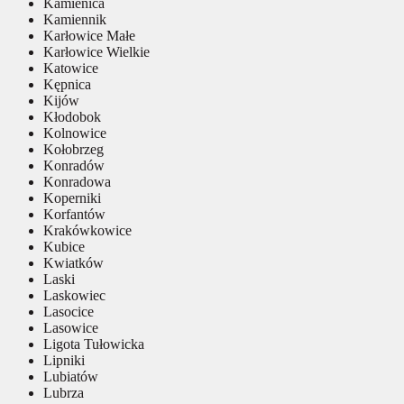
Kamienica
Kamiennik
Karłowice Małe
Karłowice Wielkie
Katowice
Kępnica
Kijów
Kłodobok
Kolnowice
Kołobrzeg
Konradów
Konradowa
Koperniki
Korfantów
Krakówkowice
Kubice
Kwiatków
Laski
Laskowiec
Lasocice
Lasowice
Ligota Tułowicka
Lipniki
Lubiatów
Lubrza