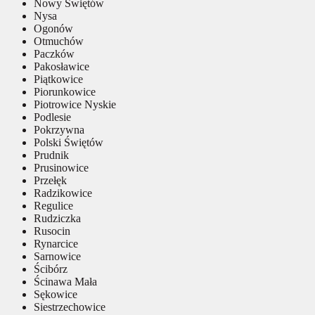
Nowy Świętów
Nysa
Ogonów
Otmuchów
Paczków
Pakosławice
Piątkowice
Piorunkowice
Piotrowice Nyskie
Podlesie
Pokrzywna
Polski Świętów
Prudnik
Prusinowice
Przełęk
Radzikowice
Regulice
Rudziczka
Rusocin
Rynarcice
Sarnowice
Ścibórz
Ścinawa Mała
Sękowice
Siestrzechowice