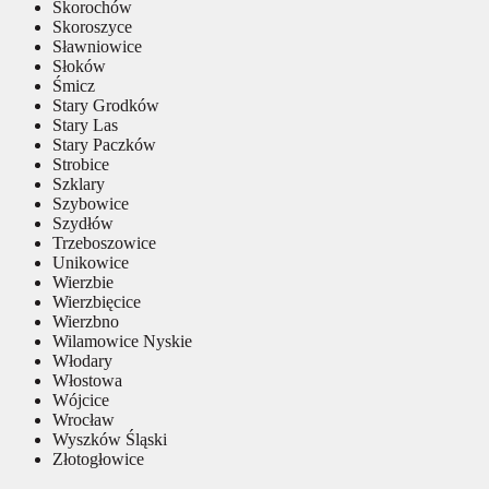
Skorochów
Skoroszyce
Sławniowice
Słoków
Śmicz
Stary Grodków
Stary Las
Stary Paczków
Strobice
Szklary
Szybowice
Szydłów
Trzeboszowice
Unikowice
Wierzbie
Wierzbięcice
Wierzbno
Wilamowice Nyskie
Włodary
Włostowa
Wójcice
Wrocław
Wyszków Śląski
Złotogłowice