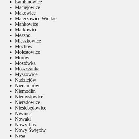
Łambinowice
Maciejowice
Makowice
Malerzowice Wielkie
Mańkowice
Markowice
Meszno
Mieszkowice
Mochów
Molestowice
Morów
Mostówka
Moszczanka
Myszowice
Nadziejów
Niedamirów
Niemodlin
Niemysłowice
Nieradowice
Niesiebędowice
Niwnica
Nowaki
Nowy Las
Nowy Świętów
Nysa