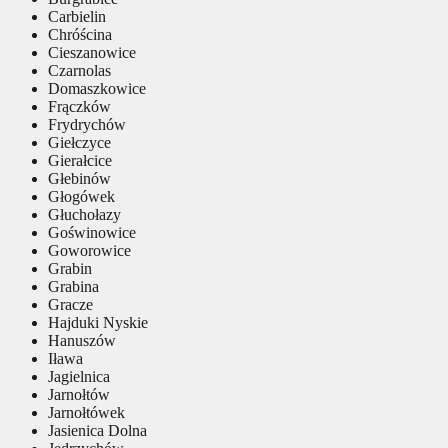
Carbielin
Chróścina
Cieszanowice
Czarnolas
Domaszkowice
Frączków
Frydrychów
Giełczyce
Gierałcice
Głebinów
Głogówek
Głuchołazy
Goświnowice
Goworowice
Grabin
Grabina
Gracze
Hajduki Nyskie
Hanuszów
Iława
Jagielnica
Jarnołtów
Jarnołtówek
Jasienica Dolna