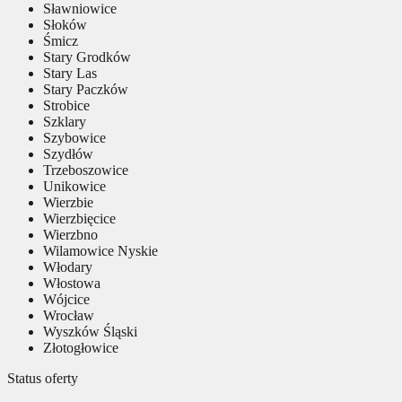
Sławniowice
Słoków
Śmicz
Stary Grodków
Stary Las
Stary Paczków
Strobice
Szklary
Szybowice
Szydłów
Trzeboszowice
Unikowice
Wierzbie
Wierzbięcice
Wierzbno
Wilamowice Nyskie
Włodary
Włostowa
Wójcice
Wrocław
Wyszków Śląski
Złotogłowice
Status oferty