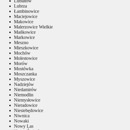
Lubiatów
Lubrza
Łambinowice
Maciejowice
Makowice
Malerzowice Wielkie
Mańkowice
Markowice
Meszno
Mieszkowice
Mochów
Molestowice
Morów
Mostówka
Moszczanka
Myszowice
Nadziejów
Niedamirów
Niemodlin
Niemysłowice
Nieradowice
Niesiebędowice
Niwnica
Nowaki
Nowy Las