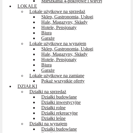
Mieszkania 4-pokojowe i więcej
LOKALE
Lokale użytkowe na sprzedaż
Sklep, Gastronomia, Usługi
Hale, Magazyny, Składy
Hotele, Pensjonaty
Biura
Garaże
Lokale użytkowe na wynajem
Sklep, Gastronomia, Usługi
Hale, Magazyny, Składy
Hotele, Pensjonaty
Biura
Garaże
Lokale użytkowe na zamianę
Pokaż wszystkie oferty
DZIAŁKI
Działki na sprzedaż
Działki budowlane
Działki inwestycyjne
Działki rolne
Działki rekreacyjne
Działki leśne
Działki na wynajem
Działki budowlane