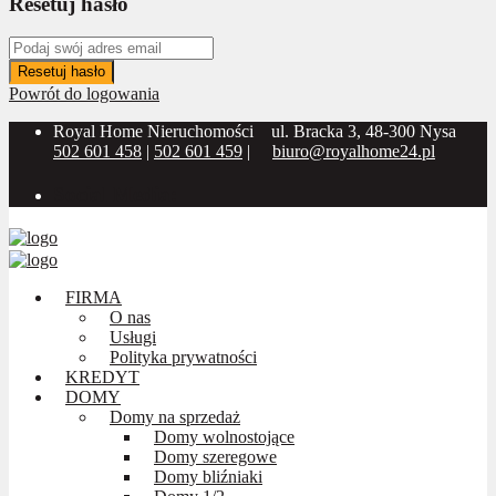
Resetuj hasło
Resetuj hasło
Powrót do logowania
Royal Home Nieruchomości
ul. Bracka 3, 48-300 Nysa
502 601 458
|
502 601 459
|
biuro@royalhome24.pl
Social Media:
FIRMA
O nas
Usługi
Polityka prywatności
KREDYT
DOMY
Domy na sprzedaż
Domy wolnostojące
Domy szeregowe
Domy bliźniaki