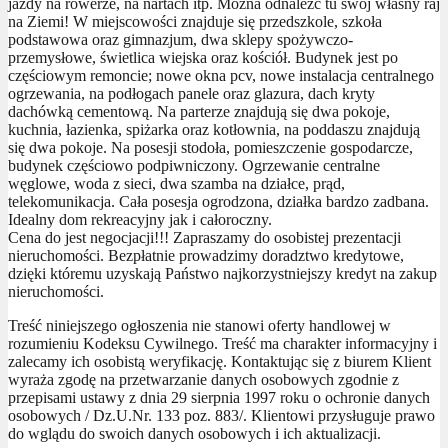
jazdy na rowerze, na nartach itp. Można odnaleźć tu swój własny raj
na Ziemi! W miejscowości znajduje się przedszkole, szkoła
podstawowa oraz gimnazjum, dwa sklepy spożywczo-
przemysłowe, świetlica wiejska oraz kościół. Budynek jest po
częściowym remoncie; nowe okna pcv, nowe instalacja centralnego
ogrzewania, na podłogach panele oraz glazura, dach kryty
dachówką cementową. Na parterze znajdują się dwa pokoje,
kuchnia, łazienka, spiżarka oraz kotłownia, na poddaszu znajdują
się dwa pokoje. Na posesji stodoła, pomieszczenie gospodarcze,
budynek częściowo podpiwniczony. Ogrzewanie centralne
węglowe, woda z sieci, dwa szamba na działce, prąd,
telekomunikacja. Cała posesja ogrodzona, działka bardzo zadbana.
Idealny dom rekreacyjny jak i całoroczny.
Cena do jest negocjacji!!! Zapraszamy do osobistej prezentacji
nieruchomości. Bezpłatnie prowadzimy doradztwo kredytowe,
dzięki któremu uzyskają Państwo najkorzystniejszy kredyt na zakup
nieruchomości.
Treść niniejszego ogłoszenia nie stanowi oferty handlowej w
rozumieniu Kodeksu Cywilnego. Treść ma charakter informacyjny i
zalecamy ich osobistą weryfikację. Kontaktując się z biurem Klient
wyraża zgodę na przetwarzanie danych osobowych zgodnie z
przepisami ustawy z dnia 29 sierpnia 1997 roku o ochronie danych
osobowych / Dz.U.Nr. 133 poz. 883/. Klientowi przysługuje prawo
do wglądu do swoich danych osobowych i ich aktualizacji.