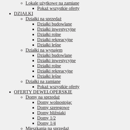
Lokale użytkowe na zamianę
Pokaż wszystkie oferty
DZIAŁKI
Działki na sprzedaż
Działki budowlane
Działki inwestycyjne
Działki rolne
Działki rekreacyjne
Działki leśne
Działki na wynajem
Działki budowlane
Działki inwestycyjne
Działki rolne
Działki rekreacyjne
Działki leśne
Działki na zamianę
Pokaż wszystkie oferty
OFERTY DEWELOPERSKIE
Domy na sprzedaż
Domy wolnostojąc
Domy szeregowe
Domy bliźniaki
Domy 1/2
Domy 1/4
Mieszkania na sprzedaż