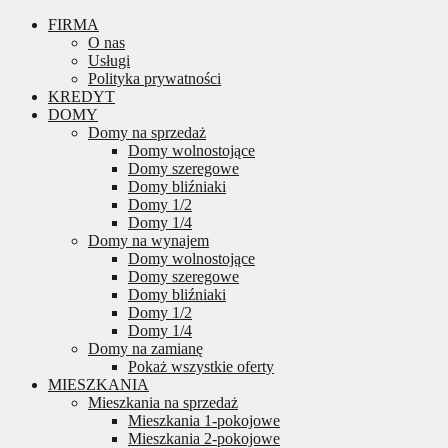
FIRMA
O nas
Usługi
Polityka prywatności
KREDYT
DOMY
Domy na sprzedaż
Domy wolnostojące
Domy szeregowe
Domy bliźniaki
Domy 1/2
Domy 1/4
Domy na wynajem
Domy wolnostojące
Domy szeregowe
Domy bliźniaki
Domy 1/2
Domy 1/4
Domy na zamianę
Pokaż wszystkie oferty
MIESZKANIA
Mieszkania na sprzedaż
Mieszkania 1-pokojowe
Mieszkania 2-pokojowe