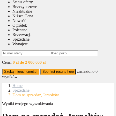
Status oferty
Bezczynszowe
Nieaktualne
Niższa Cena
Nowość
Ogródek
Polecane
Rezerwacja
Sprzedane
Wynajęte
Cena:
0 zł do 2 000 000 zł
znaleziono
0
Szukaj nieruchomości
See first results here
wyników
Home
Sprzedane
Dom na sprzedaż, Jarnołtów
Wyniki twojego wyszukiwania