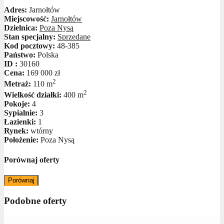
Adres:
Jarnołtów
Miejscowość:
Jarnołtów
Dzielnica:
Poza Nysą
Stan specjalny:
Sprzedane
Kod pocztowy:
48-385
Państwo:
Polska
ID :
30160
Cena:
169 000 zł
2
Metraż:
110 m
2
Wielkość działki:
400 m
Pokoje:
4
Sypialnie:
3
Łazienki:
1
Rynek:
wtórny
Położenie:
Poza Nysą
Porównaj oferty
Porównaj
Podobne oferty