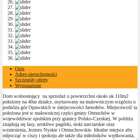
Opis
Adres nieruchomości
Szczegóły oferty
Wyposażenie
Dom wolnostojący na sprzedaż o powierzchni około ok 110m2
położony na 40ar działce, usytuowany na malowniczym wzgórzu u
podnóża gór Opawskich w miejscowości Jarnołtów. Miejscowość ta
położona jest w malowniczej części gminy Otmuchów w
województwie opolskim przy granicy Polsko-Czeskiej. W pobliżu
znajdują się lasy, urokliwe pagórki, stoki narciarskie oraz
wzniesienia, Jezioro Nyskie i Otmuchowskie. Idealne miejsce aby
odpocząć w ciszy i spokoju ale także dla miłośników wędkowania,