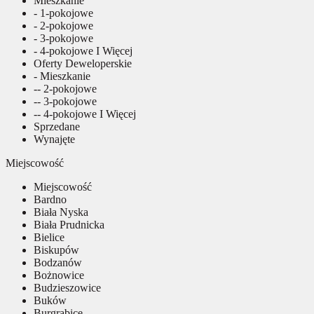
Mieszkanie
- 1-pokojowe
- 2-pokojowe
- 3-pokojowe
- 4-pokojowe I Więcej
Oferty Deweloperskie
- Mieszkanie
-- 2-pokojowe
-- 3-pokojowe
-- 4-pokojowe I Więcej
Sprzedane
Wynajęte
Miejscowość
Miejscowość
Bardno
Biała Nyska
Biała Prudnicka
Bielice
Biskupów
Bodzanów
Bożnowice
Budzieszowice
Buków
Burgrabice