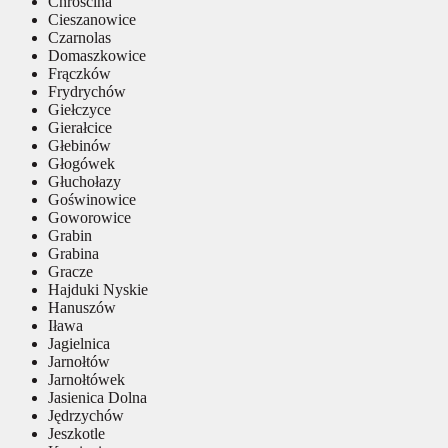
Chróścina
Cieszanowice
Czarnolas
Domaszkowice
Frączków
Frydrychów
Giełczyce
Gierałcice
Głebinów
Głogówek
Głuchołazy
Goświnowice
Goworowice
Grabin
Grabina
Gracze
Hajduki Nyskie
Hanuszów
Iława
Jagielnica
Jarnołtów
Jarnołtówek
Jasienica Dolna
Jędrzychów
Jeszkotle