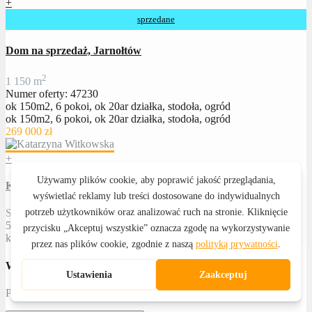
+
sprzedane
Dom na sprzedaż, Jarnołtów
2
1
150 m
Numer oferty: 47230
ok 150m2, 6 pokoi, ok 20ar działka, stodoła, ogród
ok 150m2, 6 pokoi, ok 20ar działka, stodoła, ogród
269 000 zł
+
Katarzyna Witkowska
Specjalista ds. nieruchomości
502 601 459
kwitkowska@royalhome24.pl
Wyślij zapytanie
Proszę określić temat