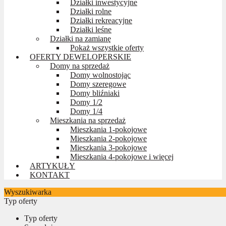
Działki inwestycyjne
Działki rolne
Działki rekreacyjne
Działki leśne
Działki na zamianę
Pokaż wszystkie oferty
OFERTY DEWELOPERSKIE
Domy na sprzedaż
Domy wolnostojąc
Domy szeregowe
Domy bliźniaki
Domy 1/2
Domy 1/4
Mieszkania na sprzedaż
Mieszkania 1-pokojowe
Mieszkania 2-pokojowe
Mieszkania 3-pokojowe
Mieszkania 4-pokojowe i więcej
ARTYKUŁY
KONTAKT
Wyszukiwarka
Typ oferty
Typ oferty