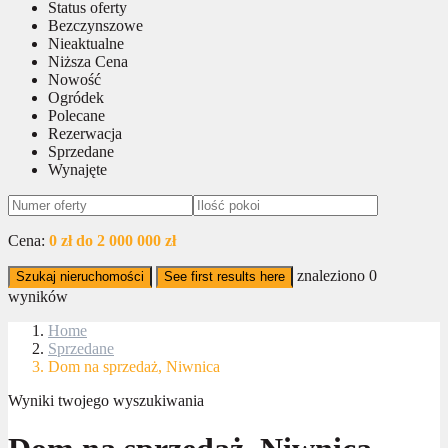
Status oferty
Bezczynszowe
Nieaktualne
Niższa Cena
Nowość
Ogródek
Polecane
Rezerwacja
Sprzedane
Wynajęte
Cena:
0 zł do 2 000 000 zł
znaleziono
0
Szukaj nieruchomości
See first results here
wyników
Home
Sprzedane
Dom na sprzedaż, Niwnica
Wyniki twojego wyszukiwania