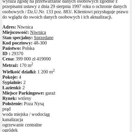
wyraża zgodę na przetwarzanie danych osobowych zgodnie z
przepisami ustawy z dnia 29 sierpnia 1997 roku o ochronie danych
osobowych / Dz.U.Nr. 133 poz. 883/. Klientowi przysługuje prawo
do wglądu do swoich danych osobowych i ich aktualizacji.
Adres:
Niwnica
Miejscowość:
Niwnica
Stan specjalny:
Sprzedane
Kod pocztowy:
48-300
Państwo:
Polska
ID :
29370
Cena:
399 000 zł
419000
2
Metraż:
170 m
2
Wielkość działki:
1 200 m
Pokoje:
4
Sypialnie:
2
Łazienki:
2
Miejsce Parkingowe:
garaż
Rynek:
wtórny
Położenie:
Poza Nysą
prąd
woda miejska / wodociąg
kanalizacja
ogrzewanie centralne
ogródek