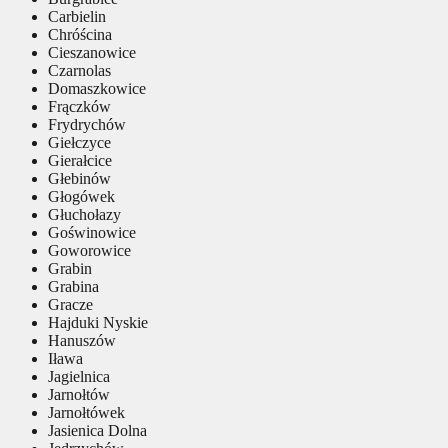
Carbielin
Chróścina
Cieszanowice
Czarnolas
Domaszkowice
Frączków
Frydrychów
Giełczyce
Gierałcice
Głebinów
Głogówek
Głuchołazy
Goświnowice
Goworowice
Grabin
Grabina
Gracze
Hajduki Nyskie
Hanuszów
Iława
Jagielnica
Jarnołtów
Jarnołtówek
Jasienica Dolna