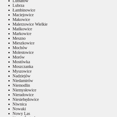
Lubiatów
Lubrza
Łambinowice
Maciejowice
Makowice
Malerzowice Wielkie
Mańkowice
Markowice
Meszno
Mieszkowice
Mochów
Molestowice
Morów
Mostówka
Moszczanka
Myszowice
Nadziejów
Niedamirów
Niemodlin
Niemysłowice
Nieradowice
Niesiebędowice
Niwnica
Nowaki
Nowy Las