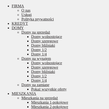
FIRMA
O nas
Usługi
Polityka prywatności
KREDYT
DOMY
Domy na sprzedaż
Domy wolnostojące
Domy szeregowe
Domy bliźniaki
Domy 1/2
Domy 1/4
Domy na wynajem
Domy wolnostojące
Domy szeregowe
Domy bliźniaki
Domy 1/2
Domy 1/4
Domy na zamianę
Pokaż wszystkie oferty
MIESZKANIA
Mieszkania na sprzedaż
Mieszkania 1-pokojowe
Mieszkania 2-pokojowe