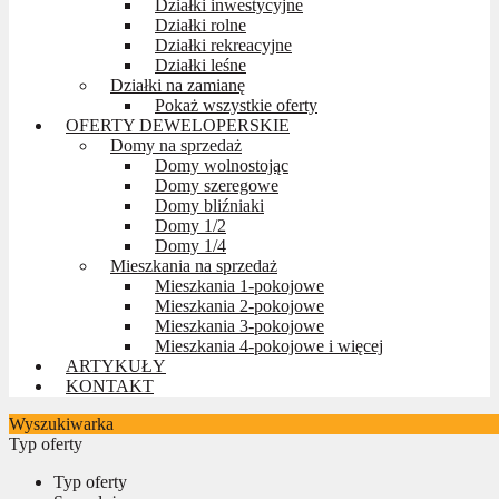
Działki inwestycyjne
Działki rolne
Działki rekreacyjne
Działki leśne
Działki na zamianę
Pokaż wszystkie oferty
OFERTY DEWELOPERSKIE
Domy na sprzedaż
Domy wolnostojąc
Domy szeregowe
Domy bliźniaki
Domy 1/2
Domy 1/4
Mieszkania na sprzedaż
Mieszkania 1-pokojowe
Mieszkania 2-pokojowe
Mieszkania 3-pokojowe
Mieszkania 4-pokojowe i więcej
ARTYKUŁY
KONTAKT
Wyszukiwarka
Typ oferty
Typ oferty