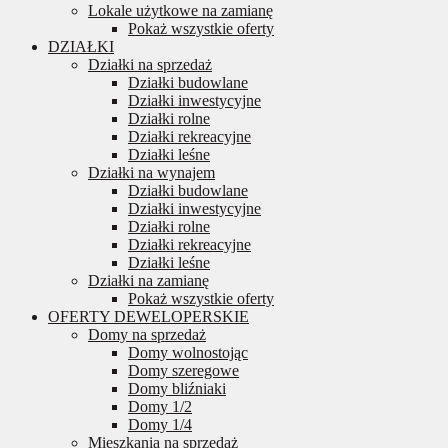
Lokale użytkowe na zamianę
Pokaż wszystkie oferty
DZIAŁKI
Działki na sprzedaż
Działki budowlane
Działki inwestycyjne
Działki rolne
Działki rekreacyjne
Działki leśne
Działki na wynajem
Działki budowlane
Działki inwestycyjne
Działki rolne
Działki rekreacyjne
Działki leśne
Działki na zamianę
Pokaż wszystkie oferty
OFERTY DEWELOPERSKIE
Domy na sprzedaż
Domy wolnostojąc
Domy szeregowe
Domy bliźniaki
Domy 1/2
Domy 1/4
Mieszkania na sprzedaż