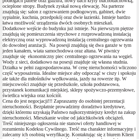
podłogach panele oraz glazura, nowy dach kryty blachodachówką,
ocieplone stropy. Budynek zyskał nową elewację. Na parterze
znajdują się: salon z ogrzewaniem podłogowym, gabinet, dwie
sypialnie, kuchnia, przedpokój oraz dwie łazienki. Istnieje bardzo
łatwa możliwość urządzenia dwóch osobnych mieszkań.
Dodatkowe wejście do budynku już istnieje. Na pierwszym piętrze
znajdują się pomieszczenia strychowe z rozprowadzoną instalacją
elektryczną oraz wyprowadzoną instalacją centralnego ogrzewania
do dowolnej aranżacji. Na posesji znajdują się dwa garaże w tym
jeden kanałem, wiata samochodowa oraz altana. W piwnicy
znajduje się ekonomiczny piec centralnego ogrzewania na węgiel.
Wody z sieci, dodatkowo na posesji znajduje się własna studnia.
Działka w pełni zagospodarowana. W cenę nieruchomości wliczono
część wyposażenia. Idealne miejsce aby odpocząć w ciszy i spokoju
ale także dla miłośników wędkowania, jazdy na rowerze itp. W
miejscowości znajduje się przedszkole, szkoła podstawowa,
przystanek komunikacji miejskiej, sklepy spożywczo-przemysłowe,
świetlica wiejska oraz kościół.
Cena do jest negocjacji!!! Zapraszamy do osobistej prezentacji
nieruchomości. Bezpłatnie prowadzimy doradztwo kredytowe,
dzięki któremu uzyskają Państwo najkorzystniejszy kredyt na zakup
nieruchomości. Mieszkanie wolne od jakichkolwiek obciążeń.
Treść niniejszego ogłoszenia nie stanowi oferty handlowej w
rozumieniu Kodeksu Cywilnego. Treść ma charakter informacyjny i
zalecamy ich osobistą weryfikację. Kontaktując się z biurem Klient