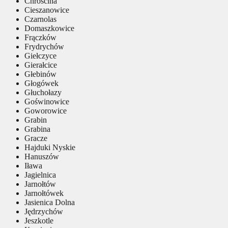
Chróścina
Cieszanowice
Czarnolas
Domaszkowice
Frączków
Frydrychów
Giełczyce
Gierałcice
Głebinów
Głogówek
Głuchołazy
Goświnowice
Goworowice
Grabin
Grabina
Gracze
Hajduki Nyskie
Hanuszów
Iława
Jagielnica
Jarnołtów
Jarnołtówek
Jasienica Dolna
Jędrzychów
Jeszkotle