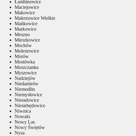
Łambinowice
Maciejowice
Makowice
Malerzowice Wielkie
Mańkowice
Markowice
Meszno
Mieszkowice
Mochów
Molestowice
Morów
Mostówka
Moszczanka
Myszowice
Nadziejów
Niedamirów
Niemodlin
Niemysłowice
Nieradowice
Niesiebędowice
Niwnica
Nowaki
Nowy Las
Nowy Świętów
Nysa