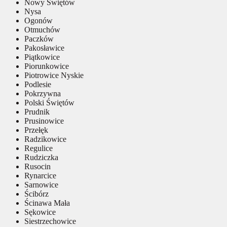
Nowy Świętów
Nysa
Ogonów
Otmuchów
Paczków
Pakosławice
Piątkowice
Piorunkowice
Piotrowice Nyskie
Podlesie
Pokrzywna
Polski Świętów
Prudnik
Prusinowice
Przełęk
Radzikowice
Regulice
Rudziczka
Rusocin
Rynarcice
Sarnowice
Ścibórz
Ścinawa Mała
Sękowice
Siestrzechowice