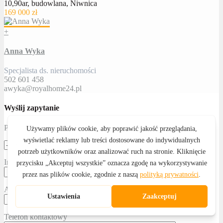
10,90ar, budowlana, Niwnica
169 000 zł
+
Anna Wyka
Specjalista ds. nieruchomości
502 601 458
awyka@royalhome24.pl
Wyślij zapytanie
Proszę określić temat
Imię i nazwisko
Adres email
Telefon kontaktowy