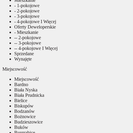
Mieszkanie
- 1-pokojowe
- 2-pokojowe
- 3-pokojowe
- 4-pokojowe I Więcej
Oferty Deweloperskie
- Mieszkanie
-- 2-pokojowe
-- 3-pokojowe
-- 4-pokojowe I Więcej
Sprzedane
Wynajęte
Miejscowość
Miejscowość
Bardno
Biała Nyska
Biała Prudnicka
Bielice
Biskupów
Bodzanów
Bożnowice
Budzieszowice
Buków
Burgrabice