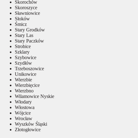
Skorochów
Skoroszyce
Sławniowice
Słoków
Śmicz
Stary Grodków
Stary Las
Stary Paczków
Strobice
Szklary
Szybowice
Szydłów
Trzeboszowice
Unikowice
Wierzbie
Wierzbięcice
Wierzbno
Wilamowice Nyskie
Włodary
Włostowa
Wójcice
Wrocław
Wyszków Śląski
Złotogłowice