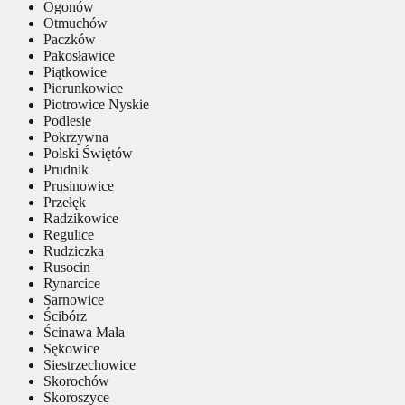
Ogonów
Otmuchów
Paczków
Pakosławice
Piątkowice
Piorunkowice
Piotrowice Nyskie
Podlesie
Pokrzywna
Polski Świętów
Prudnik
Prusinowice
Przełęk
Radzikowice
Regulice
Rudziczka
Rusocin
Rynarcice
Sarnowice
Ścibórz
Ścinawa Mała
Sękowice
Siestrzechowice
Skorochów
Skoroszyce