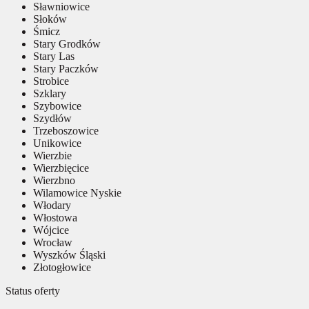
Sławniowice
Słoków
Śmicz
Stary Grodków
Stary Las
Stary Paczków
Strobice
Szklary
Szybowice
Szydłów
Trzeboszowice
Unikowice
Wierzbie
Wierzbięcice
Wierzbno
Wilamowice Nyskie
Włodary
Włostowa
Wójcice
Wrocław
Wyszków Śląski
Złotogłowice
Status oferty