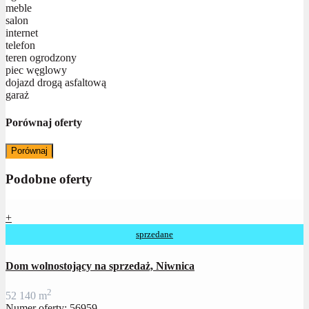
meble
salon
internet
telefon
teren ogrodzony
piec węglowy
dojazd drogą asfaltową
garaż
Porównaj oferty
Porównaj
Podobne oferty
+
sprzedane
Dom wolnostojący na sprzedaż, Niwnica
2
5
2
140 m
Numer oferty: 56959