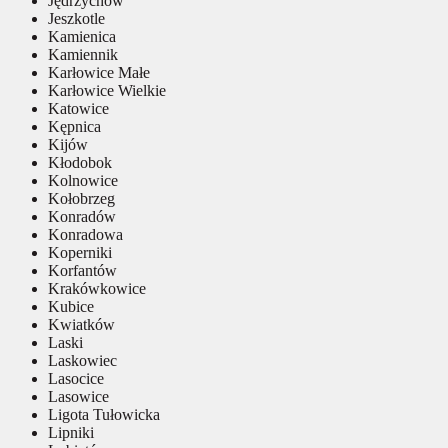
Jędrzychów
Jeszkotle
Kamienica
Kamiennik
Karłowice Małe
Karłowice Wielkie
Katowice
Kępnica
Kijów
Kłodobok
Kolnowice
Kołobrzeg
Konradów
Konradowa
Koperniki
Korfantów
Krakówkowice
Kubice
Kwiatków
Laski
Laskowiec
Lasocice
Lasowice
Ligota Tułowicka
Lipniki