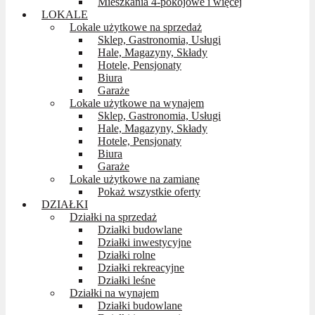
Mieszkania 4-pokojowe i więcej
LOKALE
Lokale użytkowe na sprzedaż
Sklep, Gastronomia, Usługi
Hale, Magazyny, Składy
Hotele, Pensjonaty
Biura
Garaże
Lokale użytkowe na wynajem
Sklep, Gastronomia, Usługi
Hale, Magazyny, Składy
Hotele, Pensjonaty
Biura
Garaże
Lokale użytkowe na zamianę
Pokaż wszystkie oferty
DZIAŁKI
Działki na sprzedaż
Działki budowlane
Działki inwestycyjne
Działki rolne
Działki rekreacyjne
Działki leśne
Działki na wynajem
Działki budowlane