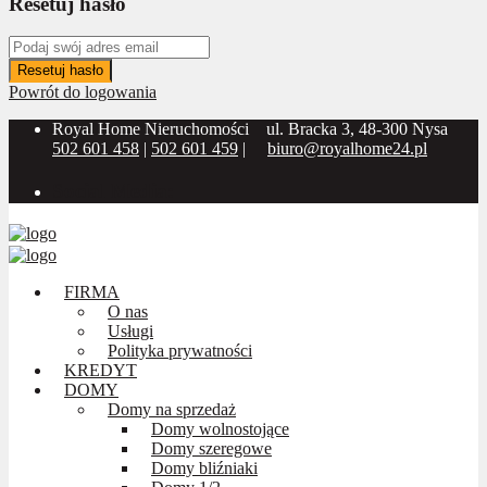
Resetuj hasło
Resetuj hasło
Powrót do logowania
Royal Home Nieruchomości
ul. Bracka 3, 48-300 Nysa
502 601 458
|
502 601 459
|
biuro@royalhome24.pl
Social Media:
FIRMA
O nas
Usługi
Polityka prywatności
KREDYT
DOMY
Domy na sprzedaż
Domy wolnostojące
Domy szeregowe
Domy bliźniaki