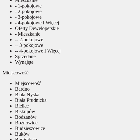
Mieszkanie
- 1-pokojowe
- 2-pokojowe
- 3-pokojowe
- 4-pokojowe I Więcej
Oferty Deweloperskie
- Mieszkanie
-- 2-pokojowe
-- 3-pokojowe
-- 4-pokojowe I Więcej
Sprzedane
Wynajęte
Miejscowość
Miejscowość
Bardno
Biała Nyska
Biała Prudnicka
Bielice
Biskupów
Bodzanów
Bożnowice
Budzieszowice
Buków
Burgrabice