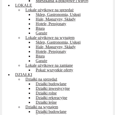
Mieszkania 4-pokojowe i więcej
LOKALE
Lokale użytkowe na sprzedaż
Sklep, Gastronomia, Usługi
Hale, Magazyny, Składy
Hotele, Pensjonaty
Biura
Garaże
Lokale użytkowe na wynajem
Sklep, Gastronomia, Usługi
Hale, Magazyny, Składy
Hotele, Pensjonaty
Biura
Garaże
Lokale użytkowe na zamianę
Pokaż wszystkie oferty
DZIAŁKI
Działki na sprzedaż
Działki budowlane
Działki inwestycyjne
Działki rolne
Działki rekreacyjne
Działki leśne
Działki na wynajem
Działki budowlane