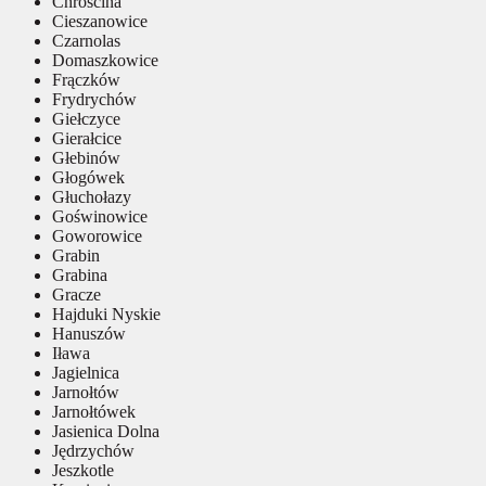
Chróścina
Cieszanowice
Czarnolas
Domaszkowice
Frączków
Frydrychów
Giełczyce
Gierałcice
Głebinów
Głogówek
Głuchołazy
Goświnowice
Goworowice
Grabin
Grabina
Gracze
Hajduki Nyskie
Hanuszów
Iława
Jagielnica
Jarnołtów
Jarnołtówek
Jasienica Dolna
Jędrzychów
Jeszkotle