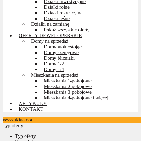
Działki inwestycyjne
Działki rolne
Działki rekreacyjne
Działki leśne
Działki na zamianę
Pokaż wszystkie oferty
OFERTY DEWELOPERSKIE
Domy na sprzedaż
Domy wolnostojąc
Domy szeregowe
Domy bliźniaki
Domy 1/2
Domy 1/4
Mieszkania na sprzedaż
Mieszkania 1-pokojowe
Mieszkania 2-pokojowe
Mieszkania 3-pokojowe
Mieszkania 4-pokojowe i więcej
ARTYKUŁY
KONTAKT
Wyszukiwarka
Typ oferty
Typ oferty