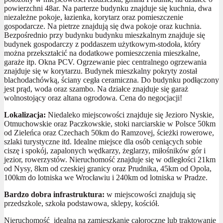
powierzchni 48ar. Na parterze budynku znajduje się kuchnia, dwa
niezależne pokoje, łazienka, korytarz oraz pomieszczenie
gospodarcze. Na pietrze znajdują się dwa pokoje oraz kuchnia.
Bezpośrednio przy budynku budynku mieszkalnym znajduje się
budynek gospodarczy z poddaszem użytkowym-stodoła, który
można przekształcić na dodatkowe pomieszczenia mieszkalne,
garaże itp. Okna PCV. Ogrzewanie piec centralnego ogrzewania
znajduje się w korytarzu. Budynek mieszkalny pokryty został
blachodachówką, ściany cegła ceramiczna. Do budynku podłączony
jest prąd, woda oraz szambo. Na działce znajduje się garaż
wolnostojący oraz altana ogrodowa. Cena do negocjacji!
Lokalizacja:
Niedaleko miejscowości znajduje się Jezioro Nyskie,
Otmuchowskie oraz Paczkowskie, stoki narciarskie w Polsce 50km
od Zieleńca oraz Czechach 50km do Ramzovej, ścieżki rowerowe,
szlaki turystyczne itd. Idealne miejsce dla osób ceniących sobie
ciszę i spokój, zapalonych wędkarzy, żeglarzy, miłośników gór i
jezior, rowerzystów. Nieruchomość znajduje się w odległości 21km
od Nysy, 8km od czeskiej granicy oraz Prudnika, 45km od Opola,
100km do lotniska we Wrocławiu i 240km od lotniska w Pradze.
Bardzo dobra infrastruktura:
w miejscowości znajdują się
przedszkole, szkoła podstawowa, sklepy, kościół.
Nieruchomość idealna na zamieszkanie całoroczne lub traktowanie