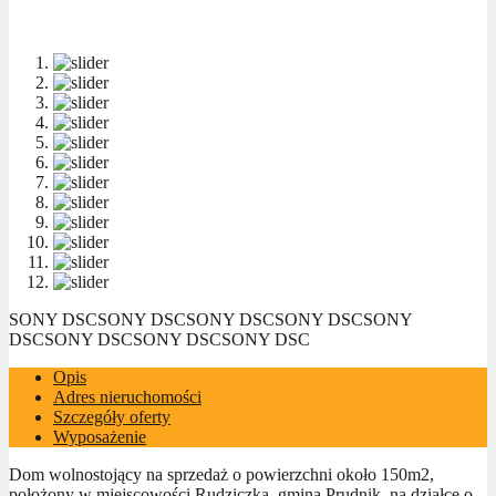
SONY DSC
SONY DSC
SONY DSC
SONY DSC
SONY
DSC
SONY DSC
SONY DSC
SONY DSC
Opis
Adres nieruchomości
Szczegóły oferty
Wyposażenie
Dom wolnostojący na sprzedaż o powierzchni około 150m2,
położony w miejscowości Rudziczka, gmina Prudnik, na działce o