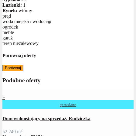
Łazienki:
1
Rynek:
wtórny
prąd
woda miejska / wodociąg
ogródek
meble
garaż
teren niezalewowy
Porównaj oferty
Porównaj
Podobne oferty
+
sprzedane
Dom wolnostojący na sprzedaż, Rudziczka
2
5
2
240 m