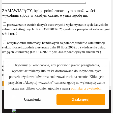
ZAMAWIAJĄCY, będąc poinformowanym o możliwości
wycofania zgody w każdym czasie, wyraża zgodę na:
przetwarzanie swoich danych osobowych i wykorzystanie tych danych do
celów marketingowych PRZEDSIĘBIORCY, zgodnie z przepisami wskazanymi
w § 4 ust. 2
otrzymywanie informacji handlowych za pomocą środków komunikacji
elektronicznej, zgodnie z ustawą z dnia 18 lipca 2002r. o świadczeniu usług
drogą elektroniczną (Dz. U. z 2020r. poz. 344 z późniejszymi zmianami )
przetwarzanie swoich danych osobowych i wykorzystanie tych danych,
zgodnie z przepisami wskazanymi w § 4 ust. 2 , w celu przesyłania informacji
handlowych oraz używania telekomunikacyjnych urządzeń końcowych dla
celów marketingu bezpośredniego."