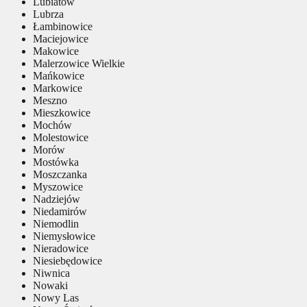
Lubiatów
Lubrza
Łambinowice
Maciejowice
Makowice
Malerzowice Wielkie
Mańkowice
Markowice
Meszno
Mieszkowice
Mochów
Molestowice
Morów
Mostówka
Moszczanka
Myszowice
Nadziejów
Niedamirów
Niemodlin
Niemysłowice
Nieradowice
Niesiebędowice
Niwnica
Nowaki
Nowy Las