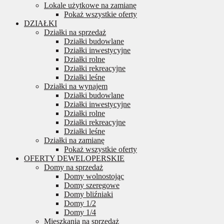
Lokale użytkowe na zamianę
Pokaż wszystkie oferty
DZIAŁKI
Działki na sprzedaż
Działki budowlane
Działki inwestycyjne
Działki rolne
Działki rekreacyjne
Działki leśne
Działki na wynajem
Działki budowlane
Działki inwestycyjne
Działki rolne
Działki rekreacyjne
Działki leśne
Działki na zamianę
Pokaż wszystkie oferty
OFERTY DEWELOPERSKIE
Domy na sprzedaż
Domy wolnostojąc
Domy szeregowe
Domy bliźniaki
Domy 1/2
Domy 1/4
Mieszkania na sprzedaż