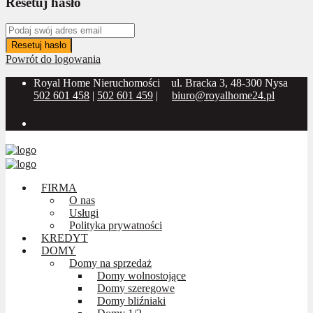
Resetuj hasło
Resetuj hasło
Powrót do logowania
Royal Home Nieruchomości
ul. Bracka 3, 48-300 Nysa
502 601 458
|
502 601 459
|
biuro@royalhome24.pl
Social Media:
FIRMA
O nas
Usługi
Polityka prywatności
KREDYT
DOMY
Domy na sprzedaż
Domy wolnostojące
Domy szeregowe
Domy bliźniaki