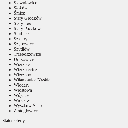
Sławniowice
Słoków
Śmicz
Stary Grodków
Stary Las
Stary Paczków
Strobice
Szklary
Szybowice
Szydłów
Trzeboszowice
Unikowice
Wierzbie
Wierzbięcice
Wierzbno
Wilamowice Nyskie
Włodary
Włostowa
Wójcice
Wrocław
Wyszków Śląski
Złotogłowice
Status oferty