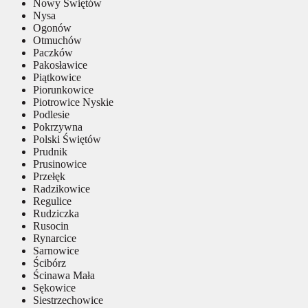
Nowy Świętów
Nysa
Ogonów
Otmuchów
Paczków
Pakosławice
Piątkowice
Piorunkowice
Piotrowice Nyskie
Podlesie
Pokrzywna
Polski Świętów
Prudnik
Prusinowice
Przełęk
Radzikowice
Regulice
Rudziczka
Rusocin
Rynarcice
Sarnowice
Ścibórz
Ścinawa Mała
Sękowice
Siestrzechowice