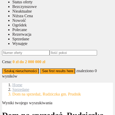
Status oferty
Bezczynszowe
Nieaktualne
Niższa Cena
Nowość
Ogródek
Polecane
Rezerwacja
Sprzedane
Wynajęte
Cena:
0 zł do 2 000 000 zł
znaleziono
0
Szukaj nieruchomości
See first results here
wyników
Home
Sprzedane
Dom na sprzedaż, Rudziczka gm. Prudnik
Wyniki twojego wyszukiwania