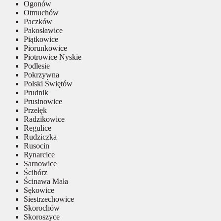
Ogonów
Otmuchów
Paczków
Pakosławice
Piątkowice
Piorunkowice
Piotrowice Nyskie
Podlesie
Pokrzywna
Polski Świętów
Prudnik
Prusinowice
Przełęk
Radzikowice
Regulice
Rudziczka
Rusocin
Rynarcice
Sarnowice
Ścibórz
Ścinawa Mała
Sękowice
Siestrzechowice
Skorochów
Skoroszyce