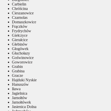
Carbielin
Chróścina
Cieszanowice
Czarnolas
Domaszkowice
Frączków
Frydrychów
Giełczyce
Gierałcice
Głebinów
Głogówek
Głuchołazy
Goświnowice
Goworowice
Grabin
Grabina
Gracze
Hajduki Nyskie
Hanuszów
Iława
Jagielnica
Jarnołtów
Jarnołtówek
Jasienica Dolna