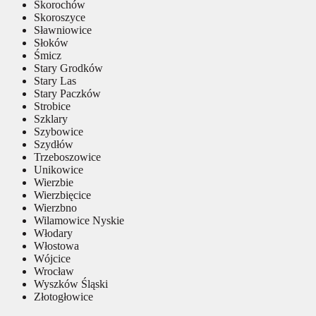
Skorochów
Skoroszyce
Sławniowice
Słoków
Śmicz
Stary Grodków
Stary Las
Stary Paczków
Strobice
Szklary
Szybowice
Szydłów
Trzeboszowice
Unikowice
Wierzbie
Wierzbięcice
Wierzbno
Wilamowice Nyskie
Włodary
Włostowa
Wójcice
Wrocław
Wyszków Śląski
Złotogłowice