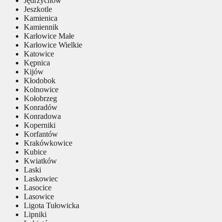
Jędrzychów
Jeszkotle
Kamienica
Kamiennik
Karłowice Małe
Karłowice Wielkie
Katowice
Kępnica
Kijów
Kłodobok
Kolnowice
Kołobrzeg
Konradów
Konradowa
Koperniki
Korfantów
Krakówkowice
Kubice
Kwiatków
Laski
Laskowiec
Lasocice
Lasowice
Ligota Tułowicka
Lipniki