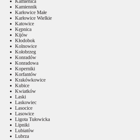
Kamienica
Kamiennik
Karłowice Małe
Karłowice Wielkie
Katowice
Kępnica
Kijów
Kłodobok
Kolnowice
Kołobrzeg
Konradów
Konradowa
Koperniki
Korfantów
Krakówkowice
Kubice
Kwiatków
Laski
Laskowiec
Lasocice
Lasowice
Ligota Tułowicka
Lipniki
Lubiatów
Lubrza