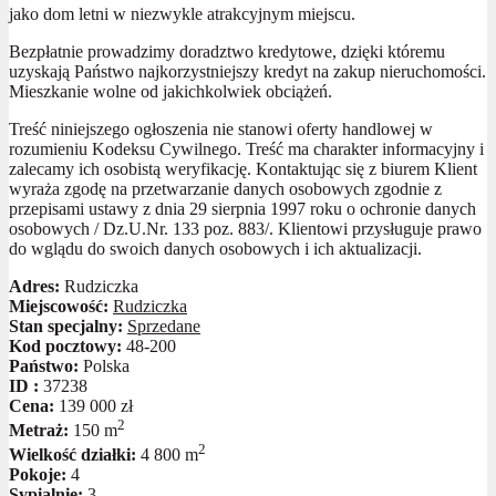
jako dom letni w niezwykle atrakcyjnym miejscu.
Bezpłatnie prowadzimy doradztwo kredytowe, dzięki któremu
uzyskają Państwo najkorzystniejszy kredyt na zakup nieruchomości.
Mieszkanie wolne od jakichkolwiek obciążeń.
Treść niniejszego ogłoszenia nie stanowi oferty handlowej w
rozumieniu Kodeksu Cywilnego. Treść ma charakter informacyjny i
zalecamy ich osobistą weryfikację. Kontaktując się z biurem Klient
wyraża zgodę na przetwarzanie danych osobowych zgodnie z
przepisami ustawy z dnia 29 sierpnia 1997 roku o ochronie danych
osobowych / Dz.U.Nr. 133 poz. 883/. Klientowi przysługuje prawo
do wglądu do swoich danych osobowych i ich aktualizacji.
Adres:
Rudziczka
Miejscowość:
Rudziczka
Stan specjalny:
Sprzedane
Kod pocztowy:
48-200
Państwo:
Polska
ID :
37238
Cena:
139 000 zł
2
Metraż:
150 m
2
Wielkość działki:
4 800 m
Pokoje:
4
Sypialnie:
3