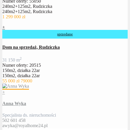
Numer oferty: 55050
240m2+125m2, Rudziczka
240m2+125m2, Rudziczka
1 299 000 zł
+
sprzedane
Dom na sprzedaż, Rudziczka
2
3
1
150 m
Numer oferty: 20515
150m2, działka 22ar
150m2, działka 22ar
55 000 zł
79000
+
Anna Wyka
Specjalista ds. nieruchomości
502 601 458
awyka@royalhome24.pl