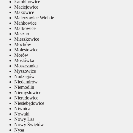
Łambinowice
Maciejowice
Makowice
Malerzowice Wielkie
Mańkowice
Markowice
Meszno
Mieszkowice
Mochów
Molestowice
Morów
Mostówka
Moszczanka
Myszowice
Nadziejów
Niedamirów
Niemodlin
Niemysłowice
Nieradowice
Niesiebędowice
Niwnica
Nowaki
Nowy Las
Nowy Świętów
Nysa