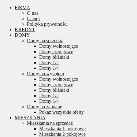
FIRMA
O nas
Usługi
Polityka prywatności
KREDYT
DOMY
Domy na sprzedaż
Domy wolnostojące
Domy szeregowe
Domy bliźniaki
Domy 1/2
Domy 1/4
Domy na wynajem
Domy wolnostojące
Domy szeregowe
Domy bliźniaki
Domy 1/2
Domy 1/4
Domy na zamianę
Pokaż wszystkie oferty
MIESZKANIA
Mieszkania na sprzedaż
Mieszkania 1-pokojowe
Mieszkania 2-pokojowe