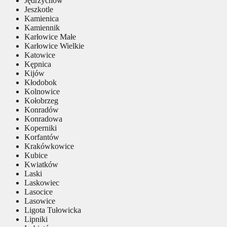
Jędrzychów
Jeszkotle
Kamienica
Kamiennik
Karłowice Małe
Karłowice Wielkie
Katowice
Kępnica
Kijów
Kłodobok
Kolnowice
Kołobrzeg
Konradów
Konradowa
Koperniki
Korfantów
Krakówkowice
Kubice
Kwiatków
Laski
Laskowiec
Lasocice
Lasowice
Ligota Tułowicka
Lipniki