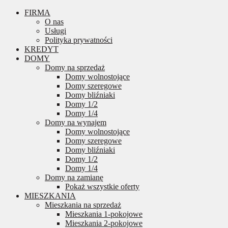
FIRMA
O nas
Usługi
Polityka prywatności
KREDYT
DOMY
Domy na sprzedaż
Domy wolnostojące
Domy szeregowe
Domy bliźniaki
Domy 1/2
Domy 1/4
Domy na wynajem
Domy wolnostojące
Domy szeregowe
Domy bliźniaki
Domy 1/2
Domy 1/4
Domy na zamianę
Pokaż wszystkie oferty
MIESZKANIA
Mieszkania na sprzedaż
Mieszkania 1-pokojowe
Mieszkania 2-pokojowe