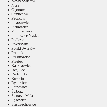
Nowy Świętów
Nysa
Ogonów
Otmuchów
Paczków
Pakosławice
Piątkowice
Piorunkowice
Piotrowice Nyskie
Podlesie
Pokrzywna
Polski Świętów
Prudnik
Prusinowice
Przełęk
Radzikowice
Regulice
Rudziczka
Rusocin
Rynarcice
Sarnowice
Ścibórz
Ścinawa Mała
Sękowice
Siestrzechowice