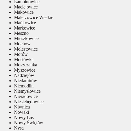
Łambinowice
Maciejowice
Makowice
Malerzowice Wielkie
Mańkowice
Markowice
Meszno
Mieszkowice
Mochów
Molestowice
Morów
Mostówka
Moszczanka
Myszowice
Nadziejów
Niedamirów
Niemodlin
Niemysłowice
Nieradowice
Niesiebędowice
Niwnica
Nowaki
Nowy Las
Nowy Świętów
Nysa