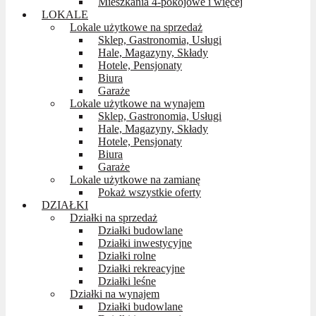
Mieszkania 4-pokojowe i więcej
LOKALE
Lokale użytkowe na sprzedaż
Sklep, Gastronomia, Usługi
Hale, Magazyny, Składy
Hotele, Pensjonaty
Biura
Garaże
Lokale użytkowe na wynajem
Sklep, Gastronomia, Usługi
Hale, Magazyny, Składy
Hotele, Pensjonaty
Biura
Garaże
Lokale użytkowe na zamianę
Pokaż wszystkie oferty
DZIAŁKI
Działki na sprzedaż
Działki budowlane
Działki inwestycyjne
Działki rolne
Działki rekreacyjne
Działki leśne
Działki na wynajem
Działki budowlane