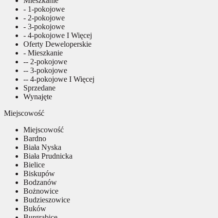
Mieszkanie
- 1-pokojowe
- 2-pokojowe
- 3-pokojowe
- 4-pokojowe I Więcej
Oferty Deweloperskie
- Mieszkanie
-- 2-pokojowe
-- 3-pokojowe
-- 4-pokojowe I Więcej
Sprzedane
Wynajęte
Miejscowość
Miejscowość
Bardno
Biała Nyska
Biała Prudnicka
Bielice
Biskupów
Bodzanów
Bożnowice
Budzieszowice
Buków
Burgrabice