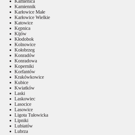
Kamienica
Kamiennik
Karłowice Małe
Karłowice Wielkie
Katowice
Kępnica
Kijów
Kłodobok
Kolnowice
Kołobrzeg
Konradów
Konradowa
Koperniki
Korfantów
Krakówkowice
Kubice
Kwiatków
Laski
Laskowiec
Lasocice
Lasowice
Ligota Tułowicka
Lipniki
Lubiatów
Lubrza