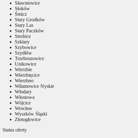
Sławniowice
Słoków
Śmicz
Stary Grodków
Stary Las
Stary Paczków
Strobice
Szklary
Szybowice
Szydłów
Trzeboszowice
Unikowice
Wierzbie
Wierzbięcice
Wierzbno
Wilamowice Nyskie
Włodary
Włostowa
Wójcice
Wrocław
Wyszków Śląski
Złotogłowice
Status oferty