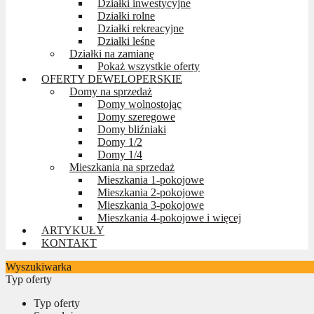
Działki inwestycyjne
Działki rolne
Działki rekreacyjne
Działki leśne
Działki na zamianę
Pokaż wszystkie oferty
OFERTY DEWELOPERSKIE
Domy na sprzedaż
Domy wolnostojąc
Domy szeregowe
Domy bliźniaki
Domy 1/2
Domy 1/4
Mieszkania na sprzedaż
Mieszkania 1-pokojowe
Mieszkania 2-pokojowe
Mieszkania 3-pokojowe
Mieszkania 4-pokojowe i więcej
ARTYKUŁY
KONTAKT
Wyszukiwarka
Typ oferty
Typ oferty