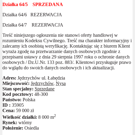
Działka 64/5 SPRZEDANA
Działka 64/6 REZERWACJA
Działka 64/7 REZERWACJA
Treść niniejszego ogłoszenia nie stanowi oferty handlowej w
rozumieniu Kodeksu Cywilnego. Treść ma charakter informacyjny i
zalecamy ich osobistą weryfikację. Kontaktując się z biurem Klient
wyraża zgodę na przetwarzanie danych osobowych zgodnie z
przepisami ustawy z dnia 29 sierpnia 1997 roku o ochronie danych
osobowych / Dz.U.Nr. 133 poz. 883/. Klientowi przysługuje prawo
do wglądu do swoich danych osobowych i ich aktualizacji.
Adres:
Jędrzychów ul. Łabędzia
Miejscowość:
Jędrzychów
,
Nysa
Stan specjalny:
Sprzedane
Kod pocztowy:
48-300
Państwo:
Polska
ID :
35905
Cena:
59 000 zł
2
Wielkość działki:
8 000 m
Rynek:
wtórny
Położenie:
Osiedla