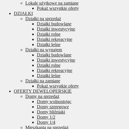
Lokale użytkowe na zamianę
Pokaż wszystkie oferty
DZIAŁKI
Działki na sprzedaż
Działki budowlane
Działki inwestycyjne
Działki rolne
Działki rekreacyjne
Działki leśne
Działki na wynajem
Działki budowlane
Działki inwestycyjne
Działki rolne
Działki rekreacyjne
Działki leśne
Działki na zamianę
Pokaż wszystkie oferty
OFERTY DEWELOPERSKIE
Domy na sprzedaż
Domy wolnostojąc
Domy szeregowe
Domy bliźniaki
Domy 1/2
Domy 1/4
Mieszkania na sprzedaż