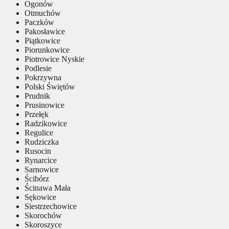
Ogonów
Otmuchów
Paczków
Pakosławice
Piątkowice
Piorunkowice
Piotrowice Nyskie
Podlesie
Pokrzywna
Polski Świętów
Prudnik
Prusinowice
Przełęk
Radzikowice
Regulice
Rudziczka
Rusocin
Rynarcice
Sarnowice
Ścibórz
Ścinawa Mała
Sękowice
Siestrzechowice
Skorochów
Skoroszyce