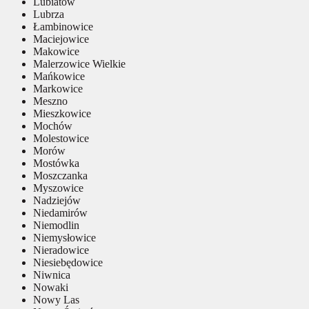
Lubiatów
Lubrza
Łambinowice
Maciejowice
Makowice
Malerzowice Wielkie
Mańkowice
Markowice
Meszno
Mieszkowice
Mochów
Molestowice
Morów
Mostówka
Moszczanka
Myszowice
Nadziejów
Niedamirów
Niemodlin
Niemysłowice
Nieradowice
Niesiebędowice
Niwnica
Nowaki
Nowy Las