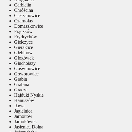
Carbielin
Chróścina
Cieszanowice
Czarnolas
Domaszkowice
Frączków
Frydrychów
Giełczyce
Gierałcice
Głebinów
Głogówek
Głuchołazy
Goświnowice
Goworowice
Grabin
Grabina
Gracze
Hajduki Nyskie
Hanuszów
Iława
Jagielnica
Jarnołtów
Jarnołtówek
Jasienica Dolna