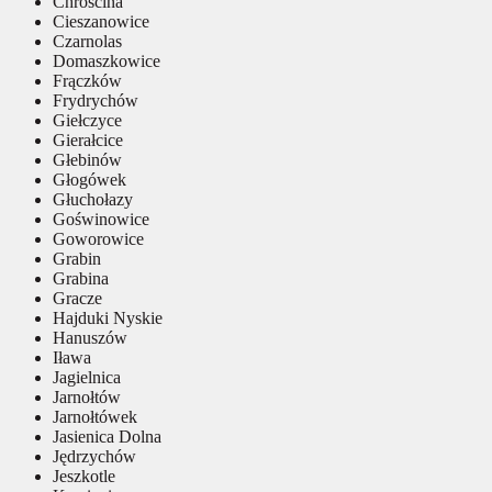
Chróścina
Cieszanowice
Czarnolas
Domaszkowice
Frączków
Frydrychów
Giełczyce
Gierałcice
Głebinów
Głogówek
Głuchołazy
Goświnowice
Goworowice
Grabin
Grabina
Gracze
Hajduki Nyskie
Hanuszów
Iława
Jagielnica
Jarnołtów
Jarnołtówek
Jasienica Dolna
Jędrzychów
Jeszkotle