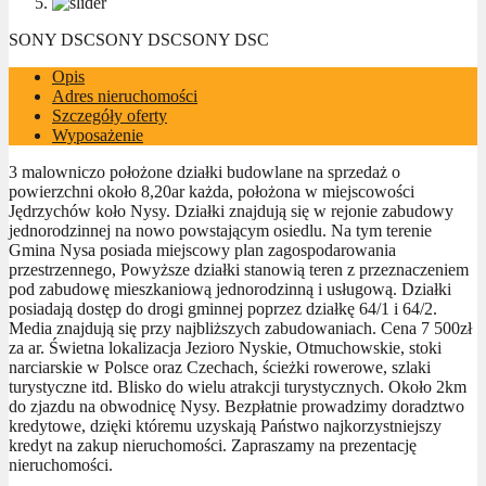
SONY DSC
SONY DSC
SONY DSC
Opis
Adres nieruchomości
Szczegóły oferty
Wyposażenie
3 malowniczo położone działki budowlane na sprzedaż o
powierzchni około 8,20ar każda, położona w miejscowości
Jędrzychów koło Nysy. Działki znajdują się w rejonie zabudowy
jednorodzinnej na nowo powstającym osiedlu. Na tym terenie
Gmina Nysa posiada miejscowy plan zagospodarowania
przestrzennego, Powyższe działki stanowią teren z przeznaczeniem
pod zabudowę mieszkaniową jednorodzinną i usługową. Działki
posiadają dostęp do drogi gminnej poprzez działkę 64/1 i 64/2.
Media znajdują się przy najbliższych zabudowaniach. Cena 7 500zł
za ar. Świetna lokalizacja Jezioro Nyskie, Otmuchowskie, stoki
narciarskie w Polsce oraz Czechach, ścieżki rowerowe, szlaki
turystyczne itd. Blisko do wielu atrakcji turystycznych. Około 2km
do zjazdu na obwodnicę Nysy. Bezpłatnie prowadzimy doradztwo
kredytowe, dzięki któremu uzyskają Państwo najkorzystniejszy
kredyt na zakup nieruchomości. Zapraszamy na prezentację
nieruchomości.