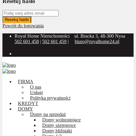
Resetuj hasło
Resetuj hasło
Powrót do logowania
Royal Home Nieruchomości
ul. Bracka 3, 48-300 Nysa
502 601 458
|
502 601 459
|
biuro@royalhome24.pl
Social Media:
FIRMA
O nas
Usługi
Polityka prywatności
KREDYT
DOMY
Domy na sprzedaż
Domy wolnostojące
Domy szeregowe
Domy bliźniaki