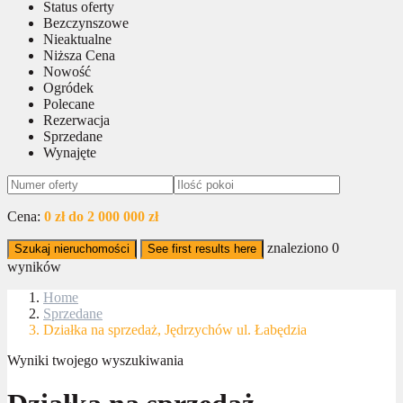
Status oferty
Bezczynszowe
Nieaktualne
Niższa Cena
Nowość
Ogródek
Polecane
Rezerwacja
Sprzedane
Wynajęte
Cena:
0 zł do 2 000 000 zł
znaleziono
0
Szukaj nieruchomości
See first results here
wyników
Home
Sprzedane
Działka na sprzedaż, Jędrzychów ul. Łabędzia
Wyniki twojego wyszukiwania