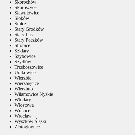
Skorochów
Skoroszyce
Sławniowice
Słoków
Śmicz
Stary Grodków
Stary Las
Stary Paczków
Strobice
Szklary
Szybowice
Szydłów
Trzeboszowice
Unikowice
Wierzbie
Wierzbięcice
Wierzbno
Wilamowice Nyskie
Włodary
Włostowa
Wójcice
Wrocław
Wyszków Śląski
Złotogłowice