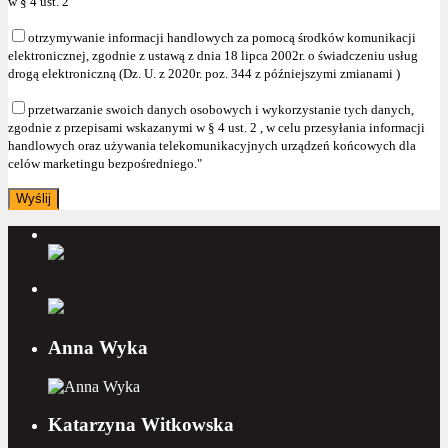
w § 4 ust. 2
otrzymywanie informacji handlowych za pomocą środków komunikacji
elektronicznej, zgodnie z ustawą z dnia 18 lipca 2002r. o świadczeniu usług
drogą elektroniczną (Dz. U. z 2020r. poz. 344 z późniejszymi zmianami )
przetwarzanie swoich danych osobowych i wykorzystanie tych danych,
zgodnie z przepisami wskazanymi w § 4 ust. 2 , w celu przesyłania informacji
handlowych oraz używania telekomunikacyjnych urządzeń końcowych dla
celów marketingu bezpośredniego."
Anna Wyka
Katarzyna Witkowska