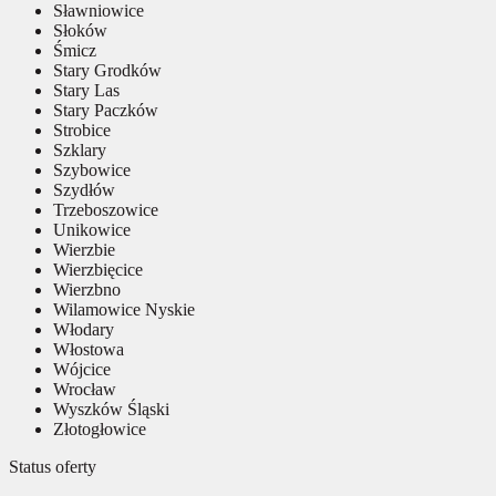
Sławniowice
Słoków
Śmicz
Stary Grodków
Stary Las
Stary Paczków
Strobice
Szklary
Szybowice
Szydłów
Trzeboszowice
Unikowice
Wierzbie
Wierzbięcice
Wierzbno
Wilamowice Nyskie
Włodary
Włostowa
Wójcice
Wrocław
Wyszków Śląski
Złotogłowice
Status oferty