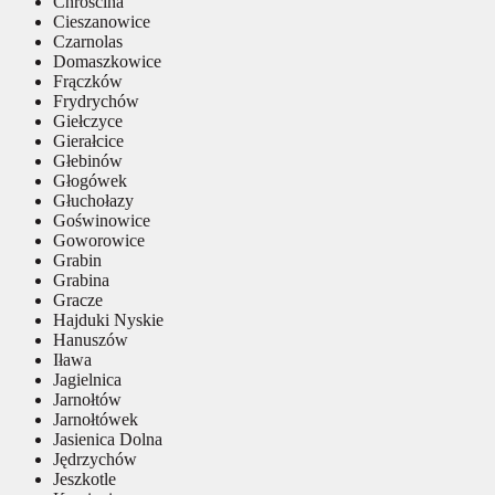
Chróścina
Cieszanowice
Czarnolas
Domaszkowice
Frączków
Frydrychów
Giełczyce
Gierałcice
Głebinów
Głogówek
Głuchołazy
Goświnowice
Goworowice
Grabin
Grabina
Gracze
Hajduki Nyskie
Hanuszów
Iława
Jagielnica
Jarnołtów
Jarnołtówek
Jasienica Dolna
Jędrzychów
Jeszkotle