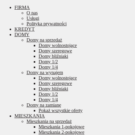
FIRMA
O nas
Usługi
Polityka prywatności
KREDYT
DOMY
Domy na sprzedaż
Domy wolnostojące
Domy szeregowe
Domy bliźniaki
Domy 1/2
Domy 1/4
Domy na wynajem
Domy wolnostojące
Domy szeregowe
Domy bliźniaki
Domy 1/2
Domy 1/4
Domy na zamianę
Pokaż wszystkie oferty
MIESZKANIA
Mieszkania na sprzedaż
Mieszkania 1-pokojowe
Mieszkania 2-pokojowe