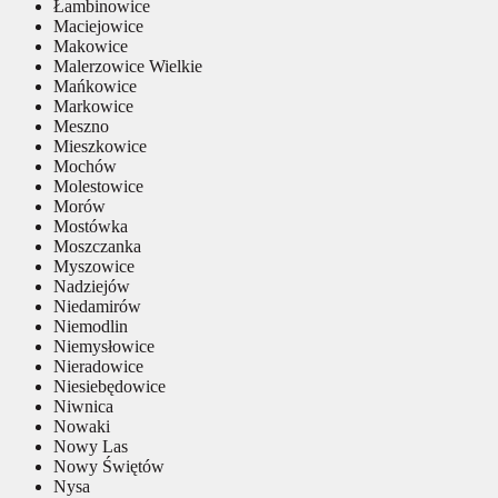
Łambinowice
Maciejowice
Makowice
Malerzowice Wielkie
Mańkowice
Markowice
Meszno
Mieszkowice
Mochów
Molestowice
Morów
Mostówka
Moszczanka
Myszowice
Nadziejów
Niedamirów
Niemodlin
Niemysłowice
Nieradowice
Niesiebędowice
Niwnica
Nowaki
Nowy Las
Nowy Świętów
Nysa