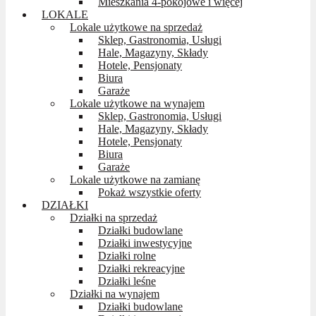
Mieszkania 4-pokojowe i więcej
LOKALE
Lokale użytkowe na sprzedaż
Sklep, Gastronomia, Usługi
Hale, Magazyny, Składy
Hotele, Pensjonaty
Biura
Garaże
Lokale użytkowe na wynajem
Sklep, Gastronomia, Usługi
Hale, Magazyny, Składy
Hotele, Pensjonaty
Biura
Garaże
Lokale użytkowe na zamianę
Pokaż wszystkie oferty
DZIAŁKI
Działki na sprzedaż
Działki budowlane
Działki inwestycyjne
Działki rolne
Działki rekreacyjne
Działki leśne
Działki na wynajem
Działki budowlane