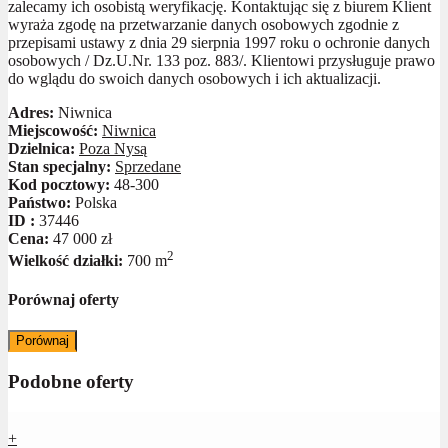
zalecamy ich osobistą weryfikację. Kontaktując się z biurem Klient
wyraża zgodę na przetwarzanie danych osobowych zgodnie z
przepisami ustawy z dnia 29 sierpnia 1997 roku o ochronie danych
osobowych / Dz.U.Nr. 133 poz. 883/. Klientowi przysługuje prawo
do wglądu do swoich danych osobowych i ich aktualizacji.
Adres:
Niwnica
Miejscowość:
Niwnica
Dzielnica:
Poza Nysą
Stan specjalny:
Sprzedane
Kod pocztowy:
48-300
Państwo:
Polska
ID :
37446
Cena:
47 000 zł
2
Wielkość działki:
700 m
Porównaj oferty
Porównaj
Podobne oferty
+