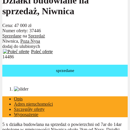
Działki budowlane na
sprzedaż, Niwnica
Cena:
47 000 zł
Numer oferty: 37446
Sprzedane
na
Sprzedaż
Niwnica,
Poza Nysą
dodaj do ulubionych
Poleć ofertę
14486
sprzedane
Opis
Adres nieruchomości
Szczegóły oferty
Wyposażenie
5 x działka budowlana na sprzedaż o powierzchni od 7ar do 14ar
położone w miejscowości Niwnica około 2km od Nysy. Działki