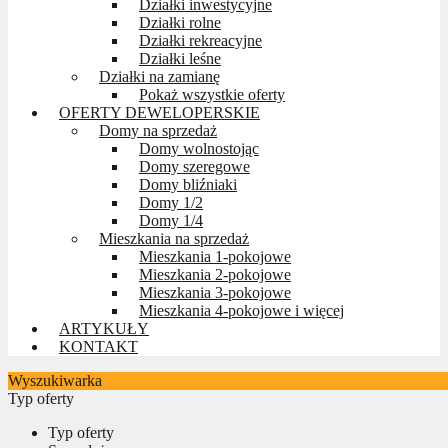
Działki inwestycyjne
Działki rolne
Działki rekreacyjne
Działki leśne
Działki na zamianę
Pokaż wszystkie oferty
OFERTY DEWELOPERSKIE
Domy na sprzedaż
Domy wolnostojąc
Domy szeregowe
Domy bliźniaki
Domy 1/2
Domy 1/4
Mieszkania na sprzedaż
Mieszkania 1-pokojowe
Mieszkania 2-pokojowe
Mieszkania 3-pokojowe
Mieszkania 4-pokojowe i więcej
ARTYKUŁY
KONTAKT
Wyszukiwarka
Typ oferty
Typ oferty