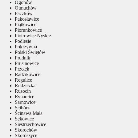
Ogonów
Otmuchów
Paczków
Pakosławice
Piątkowice
Piorunkowice
Piotrowice Nyskie
Podlesie
Pokrzywna
Polski Świętów
Prudnik
Prusinowice
Przełęk
Radzikowice
Regulice
Rudziczka
Rusocin
Rynarcice
Sarnowice
Ścibórz
Ścinawa Mała
Sękowice
Siestrzechowice
Skorochów
Skoroszyce