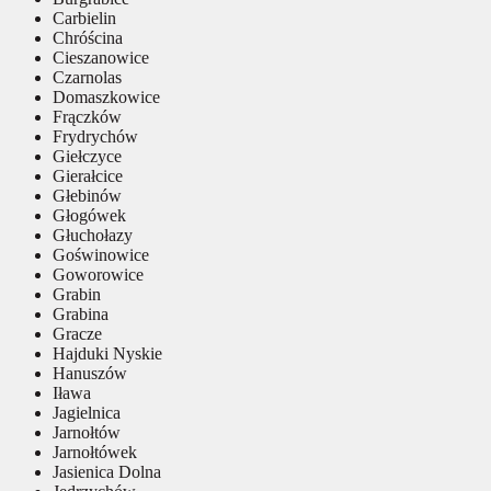
Carbielin
Chróścina
Cieszanowice
Czarnolas
Domaszkowice
Frączków
Frydrychów
Giełczyce
Gierałcice
Głebinów
Głogówek
Głuchołazy
Goświnowice
Goworowice
Grabin
Grabina
Gracze
Hajduki Nyskie
Hanuszów
Iława
Jagielnica
Jarnołtów
Jarnołtówek
Jasienica Dolna