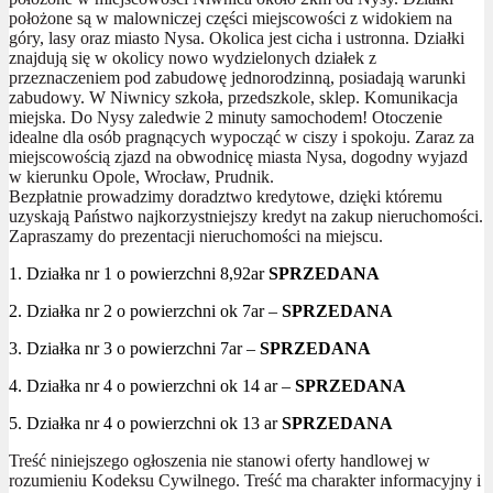
położone są w malowniczej części miejscowości z widokiem na
góry, lasy oraz miasto Nysa. Okolica jest cicha i ustronna. Działki
znajdują się w okolicy nowo wydzielonych działek z
przeznaczeniem pod zabudowę jednorodzinną, posiadają warunki
zabudowy. W Niwnicy szkoła, przedszkole, sklep. Komunikacja
miejska. Do Nysy zaledwie 2 minuty samochodem! Otoczenie
idealne dla osób pragnących wypocząć w ciszy i spokoju. Zaraz za
miejscowością zjazd na obwodnicę miasta Nysa, dogodny wyjazd
w kierunku Opole, Wrocław, Prudnik.
Bezpłatnie prowadzimy doradztwo kredytowe, dzięki któremu
uzyskają Państwo najkorzystniejszy kredyt na zakup nieruchomości.
Zapraszamy do prezentacji nieruchomości na miejscu.
1. Działka nr 1 o powierzchni 8,92ar
SPRZEDANA
2. Działka nr 2 o powierzchni ok 7ar –
SPRZEDANA
3. Działka nr 3 o powierzchni 7ar –
SPRZEDANA
4. Działka nr 4 o powierzchni ok 14 ar –
SPRZEDANA
5. Działka nr 4 o powierzchni ok 13 ar
SPRZEDANA
Treść niniejszego ogłoszenia nie stanowi oferty handlowej w
rozumieniu Kodeksu Cywilnego. Treść ma charakter informacyjny i