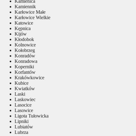
Kamienica
Kamiennik
Karłowice Małe
Karłowice Wielkie
Katowice
Kępnica
Kijów
Kłodobok
Kolnowice
Kołobrzeg
Konradów
Konradowa
Koperniki
Korfantów
Krakówkowice
Kubice
Kwiatków
Laski
Laskowiec
Lasocice
Lasowice
Ligota Tułowicka
Lipniki
Lubiatów
Lubrza