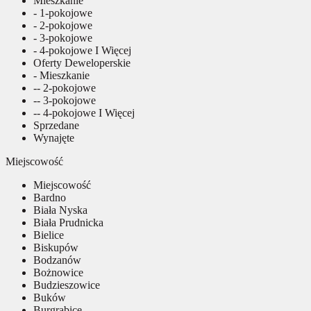
Mieszkanie
- 1-pokojowe
- 2-pokojowe
- 3-pokojowe
- 4-pokojowe I Więcej
Oferty Deweloperskie
- Mieszkanie
-- 2-pokojowe
-- 3-pokojowe
-- 4-pokojowe I Więcej
Sprzedane
Wynajęte
Miejscowość
Miejscowość
Bardno
Biała Nyska
Biała Prudnicka
Bielice
Biskupów
Bodzanów
Bożnowice
Budzieszowice
Buków
Burgrabice