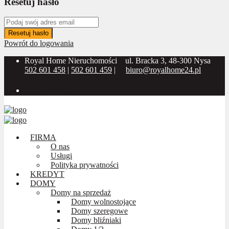
Resetuj hasło
Resetuj hasło
Powrót do logowania
Royal Home Nieruchomości
ul. Bracka 3, 48-300 Nysa
502 601 458
|
502 601 459
|
biuro@royalhome24.pl
Social Media:
FIRMA
O nas
Usługi
Polityka prywatności
KREDYT
DOMY
Domy na sprzedaż
Domy wolnostojące
Domy szeregowe
Domy bliźniaki