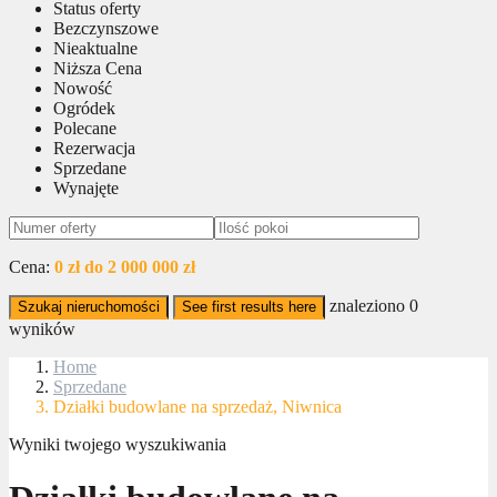
Status oferty
Bezczynszowe
Nieaktualne
Niższa Cena
Nowość
Ogródek
Polecane
Rezerwacja
Sprzedane
Wynajęte
Cena:
0 zł do 2 000 000 zł
znaleziono
0
Szukaj nieruchomości
See first results here
wyników
Home
Sprzedane
Działki budowlane na sprzedaż, Niwnica
Wyniki twojego wyszukiwania