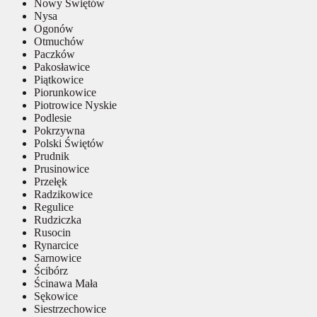
Nowy Świętów
Nysa
Ogonów
Otmuchów
Paczków
Pakosławice
Piątkowice
Piorunkowice
Piotrowice Nyskie
Podlesie
Pokrzywna
Polski Świętów
Prudnik
Prusinowice
Przełęk
Radzikowice
Regulice
Rudziczka
Rusocin
Rynarcice
Sarnowice
Ścibórz
Ścinawa Mała
Sękowice
Siestrzechowice