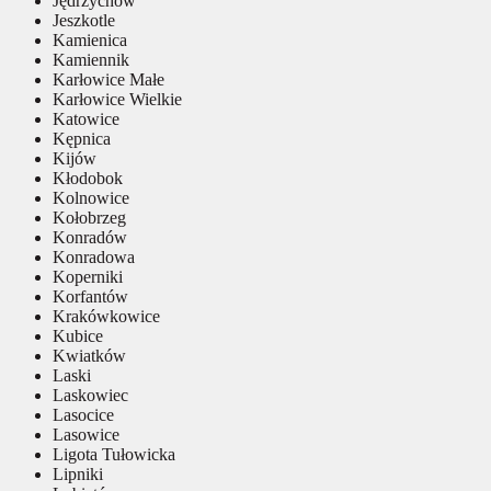
Jędrzychów
Jeszkotle
Kamienica
Kamiennik
Karłowice Małe
Karłowice Wielkie
Katowice
Kępnica
Kijów
Kłodobok
Kolnowice
Kołobrzeg
Konradów
Konradowa
Koperniki
Korfantów
Krakówkowice
Kubice
Kwiatków
Laski
Laskowiec
Lasocice
Lasowice
Ligota Tułowicka
Lipniki