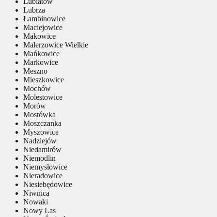
Lubiatów
Lubrza
Łambinowice
Maciejowice
Makowice
Malerzowice Wielkie
Mańkowice
Markowice
Meszno
Mieszkowice
Mochów
Molestowice
Morów
Mostówka
Moszczanka
Myszowice
Nadziejów
Niedamirów
Niemodlin
Niemysłowice
Nieradowice
Niesiebędowice
Niwnica
Nowaki
Nowy Las