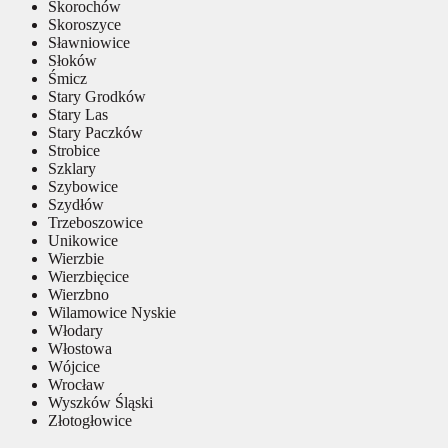
Skorochów
Skoroszyce
Sławniowice
Słoków
Śmicz
Stary Grodków
Stary Las
Stary Paczków
Strobice
Szklary
Szybowice
Szydłów
Trzeboszowice
Unikowice
Wierzbie
Wierzbięcice
Wierzbno
Wilamowice Nyskie
Włodary
Włostowa
Wójcice
Wrocław
Wyszków Śląski
Złotogłowice