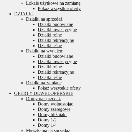
Lokale użytkowe na zamianę
Pokaż wszystkie oferty
DZIAŁKI
Działki na sprzedaż
Działki budowlane
Działki inwestycyjne
Działki rolne
Działki rekreacyjne
Działki leśne
Działki na wynajem
Działki budowlane
Działki inwestycyjne
Działki rolne
Działki rekreacyjne
Działki leśne
Działki na zamianę
Pokaż wszystkie oferty
OFERTY DEWELOPERSKIE
Domy na sprzedaż
Domy wolnostojąc
Domy szeregowe
Domy bliźniaki
Domy 1/2
Domy 1/4
Mieszkania na sprzedaż