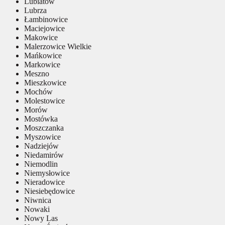
Lubiatów
Lubrza
Łambinowice
Maciejowice
Makowice
Malerzowice Wielkie
Mańkowice
Markowice
Meszno
Mieszkowice
Mochów
Molestowice
Morów
Mostówka
Moszczanka
Myszowice
Nadziejów
Niedamirów
Niemodlin
Niemysłowice
Nieradowice
Niesiebędowice
Niwnica
Nowaki
Nowy Las