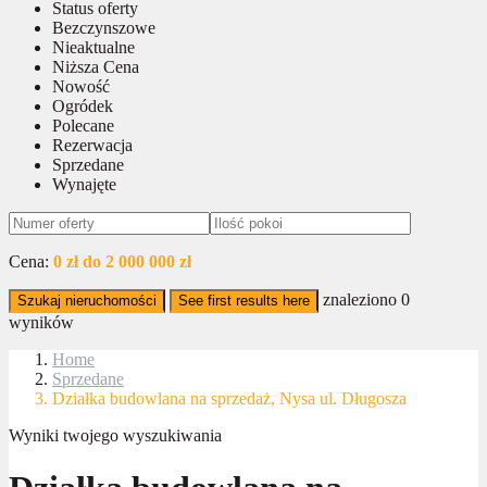
Status oferty
Bezczynszowe
Nieaktualne
Niższa Cena
Nowość
Ogródek
Polecane
Rezerwacja
Sprzedane
Wynajęte
Cena:
0 zł do 2 000 000 zł
znaleziono
0
Szukaj nieruchomości
See first results here
wyników
Home
Sprzedane
Działka budowlana na sprzedaż, Nysa ul. Długosza
Wyniki twojego wyszukiwania