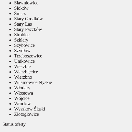
Sławniowice
Słoków
Śmicz
Stary Grodków
Stary Las
Stary Paczków
Strobice
Szklary
Szybowice
Szydłów
Trzeboszowice
Unikowice
Wierzbie
Wierzbięcice
Wierzbno
Wilamowice Nyskie
Włodary
Włostowa
Wójcice
Wrocław
Wyszków Śląski
Złotogłowice
Status oferty