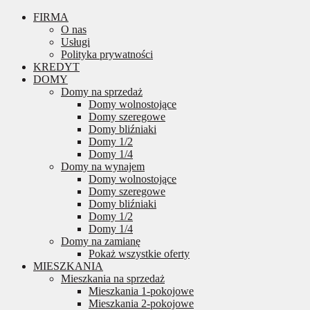
FIRMA
O nas
Usługi
Polityka prywatności
KREDYT
DOMY
Domy na sprzedaż
Domy wolnostojące
Domy szeregowe
Domy bliźniaki
Domy 1/2
Domy 1/4
Domy na wynajem
Domy wolnostojące
Domy szeregowe
Domy bliźniaki
Domy 1/2
Domy 1/4
Domy na zamianę
Pokaż wszystkie oferty
MIESZKANIA
Mieszkania na sprzedaż
Mieszkania 1-pokojowe
Mieszkania 2-pokojowe