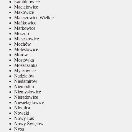
Łambinowice
Maciejowice
Makowice
Malerzowice Wielkie
Mańkowice
Markowice
Meszno
Mieszkowice
Mochów
Molestowice
Morów
Mostówka
Moszczanka
Myszowice
Nadziejów
Niedamirów
Niemodlin
Niemysłowice
Nieradowice
Niesiebędowice
Niwnica
Nowaki
Nowy Las
Nowy Świętów
Nysa