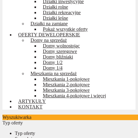
Działki inwestycyjne
Działki rolne
Działki rekreacyjne
Działki leśne
Działki na zamianę
Pokaż wszystkie oferty
OFERTY DEWELOPERSKIE
Domy na sprzedaż
Domy wolnostojąc
Domy szeregowe
Domy bliźniaki
Domy 1/2
Domy 1/4
Mieszkania na sprzedaż
Mieszkania 1-pokojowe
Mieszkania 2-pokojowe
Mieszkania 3-pokojowe
Mieszkania 4-pokojowe i więcej
ARTYKUŁY
KONTAKT
Wyszukiwarka
Typ oferty
Typ oferty