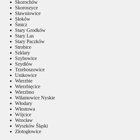
Skorochów
Skoroszyce
Sławniowice
Słoków
Śmicz
Stary Grodków
Stary Las
Stary Paczków
Strobice
Szklary
Szybowice
Szydłów
Trzeboszowice
Unikowice
Wierzbie
Wierzbięcice
Wierzbno
Wilamowice Nyskie
Włodary
Włostowa
Wójcice
Wrocław
Wyszków Śląski
Złotogłowice