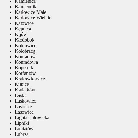
Kamienica
Kamiennik
Karłowice Małe
Karłowice Wielkie
Katowice
Kępnica
Kijów
Kłodobok
Kolnowice
Kołobrzeg
Konradów
Konradowa
Koperniki
Korfantów
Krakówkowice
Kubice
Kwiatków
Laski
Laskowiec
Lasocice
Lasowice
Ligota Tułowicka
Lipniki
Lubiatów
Lubrza