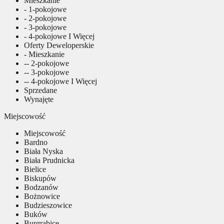
Mieszkanie
- 1-pokojowe
- 2-pokojowe
- 3-pokojowe
- 4-pokojowe I Więcej
Oferty Deweloperskie
- Mieszkanie
-- 2-pokojowe
-- 3-pokojowe
-- 4-pokojowe I Więcej
Sprzedane
Wynajęte
Miejscowość
Miejscowość
Bardno
Biała Nyska
Biała Prudnicka
Bielice
Biskupów
Bodzanów
Bożnowice
Budzieszowice
Buków
Burgrabice