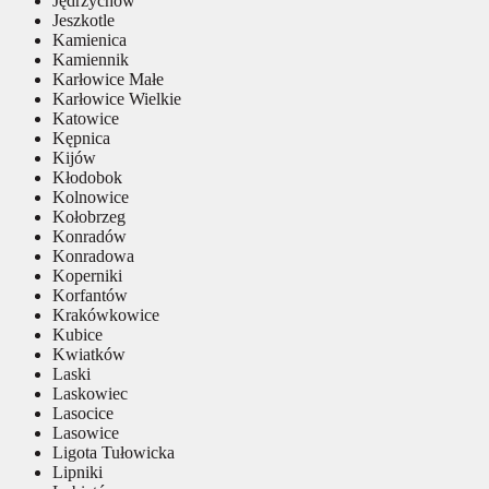
Jędrzychów
Jeszkotle
Kamienica
Kamiennik
Karłowice Małe
Karłowice Wielkie
Katowice
Kępnica
Kijów
Kłodobok
Kolnowice
Kołobrzeg
Konradów
Konradowa
Koperniki
Korfantów
Krakówkowice
Kubice
Kwiatków
Laski
Laskowiec
Lasocice
Lasowice
Ligota Tułowicka
Lipniki