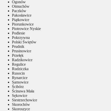
Ogonów
Otmuchów
Paczków
Pakosławice
Piątkowice
Piorunkowice
Piotrowice Nyskie
Podlesie
Pokrzywna
Polski Świętów
Prudnik
Prusinowice
Przełęk
Radzikowice
Regulice
Rudziczka
Rusocin
Rynarcice
Sarnowice
Ścibórz
Ścinawa Mała
Sękowice
Siestrzechowice
Skorochów
Skoroszyce