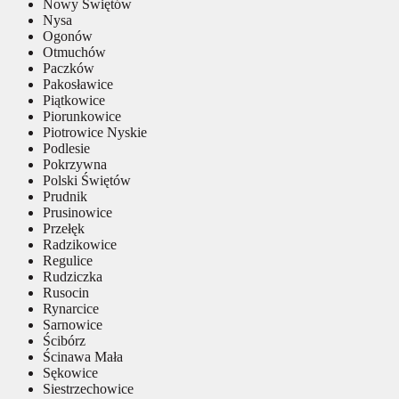
Nowy Świętów
Nysa
Ogonów
Otmuchów
Paczków
Pakosławice
Piątkowice
Piorunkowice
Piotrowice Nyskie
Podlesie
Pokrzywna
Polski Świętów
Prudnik
Prusinowice
Przełęk
Radzikowice
Regulice
Rudziczka
Rusocin
Rynarcice
Sarnowice
Ścibórz
Ścinawa Mała
Sękowice
Siestrzechowice