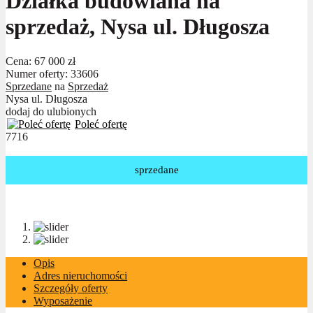
Działka budowlana na
sprzedaż, Nysa ul. Długosza
Cena:
67 000 zł
Numer oferty: 33606
Sprzedane
na
Sprzedaż
Nysa ul. Długosza
dodaj do ulubionych
Poleć ofertę
7716
sprzedane
Opis
Adres nieruchomości
Szczegóły oferty
Wyposażenie