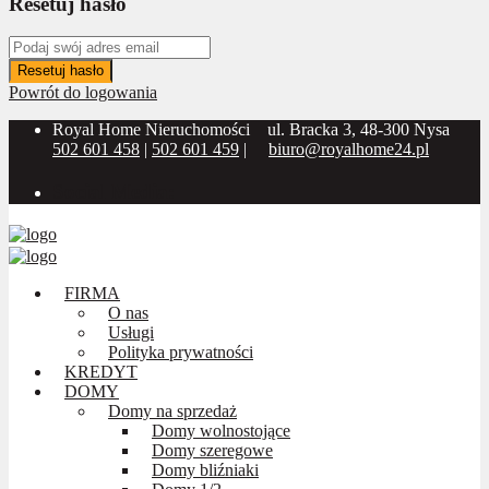
Resetuj hasło
Resetuj hasło
Powrót do logowania
Royal Home Nieruchomości
ul. Bracka 3, 48-300 Nysa
502 601 458
|
502 601 459
|
biuro@royalhome24.pl
Social Media:
FIRMA
O nas
Usługi
Polityka prywatności
KREDYT
DOMY
Domy na sprzedaż
Domy wolnostojące
Domy szeregowe
Domy bliźniaki