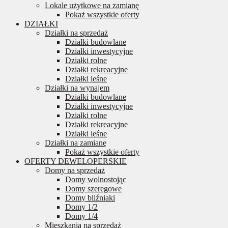
Lokale użytkowe na zamianę
Pokaż wszystkie oferty
DZIAŁKI
Działki na sprzedaż
Działki budowlane
Działki inwestycyjne
Działki rolne
Działki rekreacyjne
Działki leśne
Działki na wynajem
Działki budowlane
Działki inwestycyjne
Działki rolne
Działki rekreacyjne
Działki leśne
Działki na zamianę
Pokaż wszystkie oferty
OFERTY DEWELOPERSKIE
Domy na sprzedaż
Domy wolnostojąc
Domy szeregowe
Domy bliźniaki
Domy 1/2
Domy 1/4
Mieszkania na sprzedaż