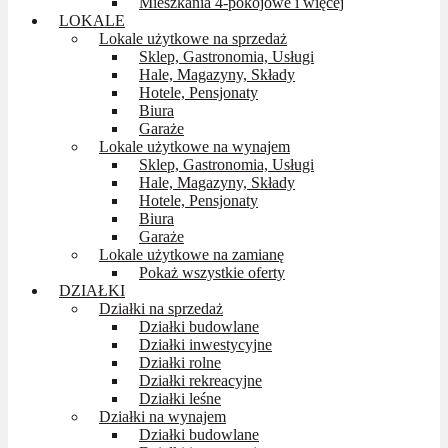
Mieszkania 4-pokojowe i więcej
LOKALE
Lokale użytkowe na sprzedaż
Sklep, Gastronomia, Usługi
Hale, Magazyny, Składy
Hotele, Pensjonaty
Biura
Garaże
Lokale użytkowe na wynajem
Sklep, Gastronomia, Usługi
Hale, Magazyny, Składy
Hotele, Pensjonaty
Biura
Garaże
Lokale użytkowe na zamianę
Pokaż wszystkie oferty
DZIAŁKI
Działki na sprzedaż
Działki budowlane
Działki inwestycyjne
Działki rolne
Działki rekreacyjne
Działki leśne
Działki na wynajem
Działki budowlane