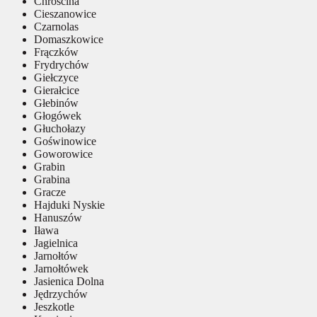
Chróścina
Cieszanowice
Czarnolas
Domaszkowice
Frączków
Frydrychów
Giełczyce
Gierałcice
Głebinów
Głogówek
Głuchołazy
Goświnowice
Goworowice
Grabin
Grabina
Gracze
Hajduki Nyskie
Hanuszów
Iława
Jagielnica
Jarnołtów
Jarnołtówek
Jasienica Dolna
Jędrzychów
Jeszkotle