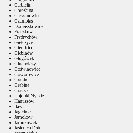
Carbielin
Chróścina
Cieszanowice
Czarnolas
Domaszkowice
Frączków
Frydrychów
Giełczyce
Gierałcice
Głebinów
Głogówek
Głuchołazy
Goświnowice
Goworowice
Grabin
Grabina
Gracze
Hajduki Nyskie
Hanuszów
Iława
Jagielnica
Jarnołtów
Jarnołtówek
Jasienica Dolna