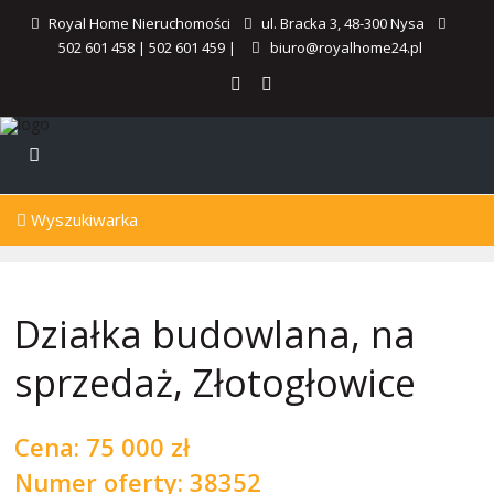
Royal Home Nieruchomości
ul. Bracka 3, 48-300 Nysa
502 601 458
|
502 601 459
|
biuro@royalhome24.pl
Wyszukiwarka
Działka budowlana, na
sprzedaż, Złotogłowice
Cena:
75 000 zł
Numer oferty: 38352