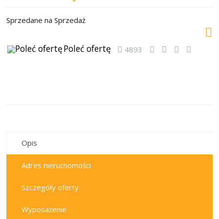
Sprzedane
na
Sprzedaż
Poleć ofertę
4893
sprzedane
Opis
Adres nieruchomości
Szczegóły oferty
Wyposażenie