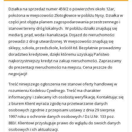
Działka na sprzedaż numer 459/2 o powierzchni około 12ar,
położona w miejscowości Złotogłowice w pobliżu Nysy. Działka w
części jest objęta planem zagospodarowania przestrzennego i
stanowi tereny dróg lokalnych. W pobliżu działki znajdują się
media tj. prąd, woda i kanalizacja. Dojazd do nieruchomości
prowadzi z drogi utwardzonej. W miejscowości znajdują się
sklepy, szkoła, przedszkole, kościół itd. Bezpłatnie prowadzimy
doradztwo kredytowe, dzięki któremu uzyskają Państwo
najkorzystniejszy kredyt na zakup nieruchomości. Zapraszamy
do prezentacji nieruchomości na miejscu. Cena jeszcze do
negocjacji!
Treść niniejszego ogłoszenia nie stanowi oferty handlowej w
rozumieniu Kodeksu Cywilnego. Treść ma charakter
informacyjny i zalecamy ich osobistą weryfikację. Kontaktując się
z biurem Klient wyraża zgodę na przetwarzanie danych
osobowych zgodnie z przepisami ustawy z dnia 29 sierpnia
1997 roku o ochronie danych osobowych / Dz.U.Nr. 133 poz.
883/. Klientowi przysługuje prawo do wglądu do swoich danych
osobowych i ich aktualizacji.