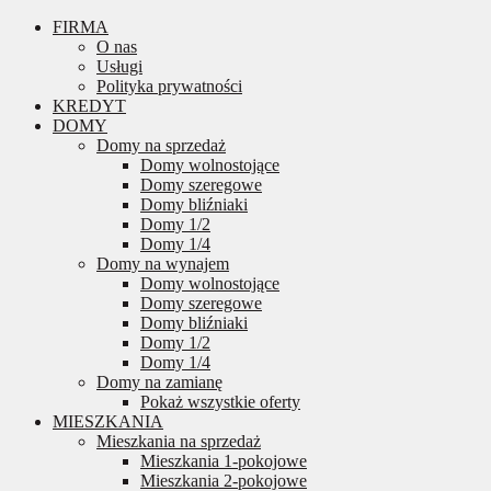
FIRMA
O nas
Usługi
Polityka prywatności
KREDYT
DOMY
Domy na sprzedaż
Domy wolnostojące
Domy szeregowe
Domy bliźniaki
Domy 1/2
Domy 1/4
Domy na wynajem
Domy wolnostojące
Domy szeregowe
Domy bliźniaki
Domy 1/2
Domy 1/4
Domy na zamianę
Pokaż wszystkie oferty
MIESZKANIA
Mieszkania na sprzedaż
Mieszkania 1-pokojowe
Mieszkania 2-pokojowe