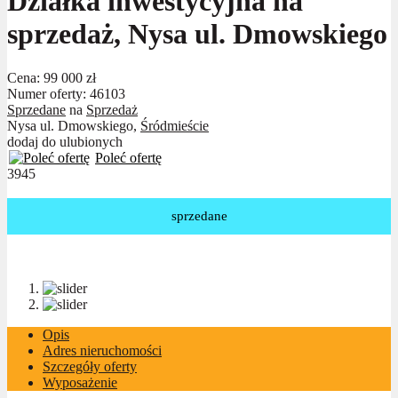
Działka inwestycyjna na
sprzedaż, Nysa ul. Dmowskiego
Cena:
99 000 zł
Numer oferty: 46103
Sprzedane
na
Sprzedaż
Nysa ul. Dmowskiego,
Śródmieście
dodaj do ulubionych
Poleć ofertę
3945
sprzedane
Opis
Adres nieruchomości
Szczegóły oferty
Wyposażenie