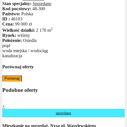
Stan specjalny:
Sprzedane
Kod pocztowy:
48-300
Państwo:
Polska
ID :
46103
Cena:
99 000 zł
2
Wielkość działki:
2 178 m
Rynek:
wtórny
Położenie:
Osiedla
prąd
woda miejska / wodociąg
kanalizacja
Porównaj oferty
Porównaj
Podobne oferty
+
sprzedane
Mieszkanie na sprzedaż, Nysa ul. Wasylewskiego