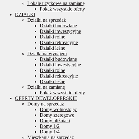
Lokale użytkowe na zamianę
Pokaż wszystkie oferty
DZIAŁKI
Działki na sprzedaż
Działki budowlane
Działki inwestycyjne
Działki rolne
Działki rekreacyjne
Działki leśne
Działki na wynajem
Działki budowlane
Działki inwestycyjne
Działki rolne
Działki rekreacyjne
Działki leśne
Działki na zamianę
Pokaż wszystkie oferty
OFERTY DEWELOPERSKIE
Domy na sprzedaż
Domy wolnostojąc
Domy szeregowe
Domy bliźniaki
Domy 1/2
Domy 1/4
Mieszkania na sprzedaż