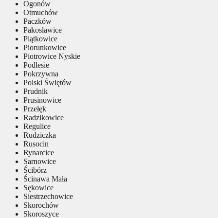
Ogonów
Otmuchów
Paczków
Pakosławice
Piątkowice
Piorunkowice
Piotrowice Nyskie
Podlesie
Pokrzywna
Polski Świętów
Prudnik
Prusinowice
Przełęk
Radzikowice
Regulice
Rudziczka
Rusocin
Rynarcice
Sarnowice
Ścibórz
Ścinawa Mała
Sękowice
Siestrzechowice
Skorochów
Skoroszyce