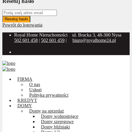
Resetuj hasło
Resetuj hasło
Powrót do logowania
Royal Home Nieruchomości
ul. Bracka 3, 48-300 Nysa
502 601 458
|
502 601 459
|
biuro@royalhome24.pl
Social Media:
FIRMA
O nas
Usługi
Polityka prywatności
KREDYT
DOMY
Domy na sprzedaż
Domy wolnostojące
Domy szeregowe
Domy bliźniaki