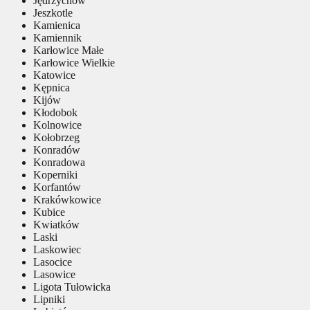
Jędrzychów
Jeszkotle
Kamienica
Kamiennik
Karłowice Małe
Karłowice Wielkie
Katowice
Kępnica
Kijów
Kłodobok
Kolnowice
Kołobrzeg
Konradów
Konradowa
Koperniki
Korfantów
Krakówkowice
Kubice
Kwiatków
Laski
Laskowiec
Lasocice
Lasowice
Ligota Tułowicka
Lipniki