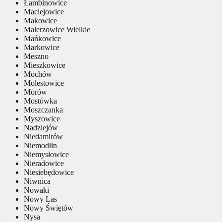
Łambinowice
Maciejowice
Makowice
Malerzowice Wielkie
Mańkowice
Markowice
Meszno
Mieszkowice
Mochów
Molestowice
Morów
Mostówka
Moszczanka
Myszowice
Nadziejów
Niedamirów
Niemodlin
Niemysłowice
Nieradowice
Niesiebędowice
Niwnica
Nowaki
Nowy Las
Nowy Świętów
Nysa