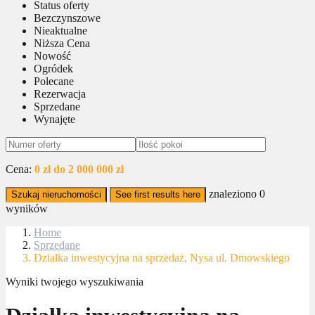
Status oferty
Bezczynszowe
Nieaktualne
Niższa Cena
Nowość
Ogródek
Polecane
Rezerwacja
Sprzedane
Wynajęte
Cena:
0 zł do 2 000 000 zł
znaleziono
0
Szukaj nieruchomości
See first results here
wyników
Home
Sprzedane
Działka inwestycyjna na sprzedaż, Nysa ul. Dmowskiego
Wyniki twojego wyszukiwania