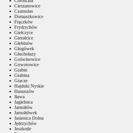
Chróścina
Cieszanowice
Czarnolas
Domaszkowice
Frączków
Frydrychów
Giełczyce
Gierałcice
Głebinów
Głogówek
Głuchołazy
Goświnowice
Goworowice
Grabin
Grabina
Gracze
Hajduki Nyskie
Hanuszów
Iława
Jagielnica
Jarnołtów
Jarnołtówek
Jasienica Dolna
Jędrzychów
Jeszkotle