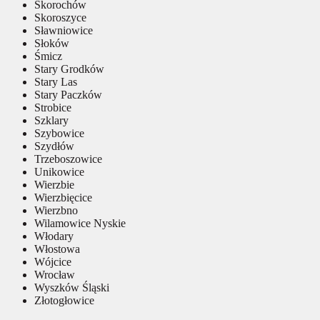
Skorochów
Skoroszyce
Sławniowice
Słoków
Śmicz
Stary Grodków
Stary Las
Stary Paczków
Strobice
Szklary
Szybowice
Szydłów
Trzeboszowice
Unikowice
Wierzbie
Wierzbięcice
Wierzbno
Wilamowice Nyskie
Włodary
Włostowa
Wójcice
Wrocław
Wyszków Śląski
Złotogłowice