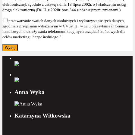
elektronicznej, zgodnie z ustawą z dnia 18 lipca 2002r. o świadczeniu usług
drogą elektroniczną (Dz. U. z 2020r. poz. 344 z późniejszymi zmianami )
przetwarzanie swoich danych osobowych i wykorzystanie tych danych,
zgodnie z przepisami wskazanymi w § 4 ust. 2 , w celu przesyłania informacji
handlowych oraz używania telekomunikacyjnych urządzeń końcowych dla
celów marketingu bezpośredniego."
Anna Wyka
Katarzyna Witkowska