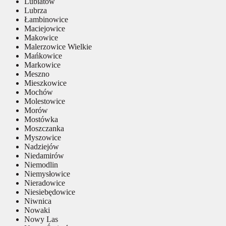
Lubiatów
Lubrza
Łambinowice
Maciejowice
Makowice
Malerzowice Wielkie
Mańkowice
Markowice
Meszno
Mieszkowice
Mochów
Molestowice
Morów
Mostówka
Moszczanka
Myszowice
Nadziejów
Niedamirów
Niemodlin
Niemysłowice
Nieradowice
Niesiebędowice
Niwnica
Nowaki
Nowy Las