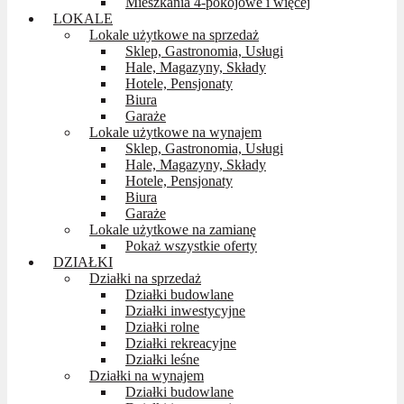
Mieszkania 4-pokojowe i więcej
LOKALE
Lokale użytkowe na sprzedaż
Sklep, Gastronomia, Usługi
Hale, Magazyny, Składy
Hotele, Pensjonaty
Biura
Garaże
Lokale użytkowe na wynajem
Sklep, Gastronomia, Usługi
Hale, Magazyny, Składy
Hotele, Pensjonaty
Biura
Garaże
Lokale użytkowe na zamianę
Pokaż wszystkie oferty
DZIAŁKI
Działki na sprzedaż
Działki budowlane
Działki inwestycyjne
Działki rolne
Działki rekreacyjne
Działki leśne
Działki na wynajem
Działki budowlane