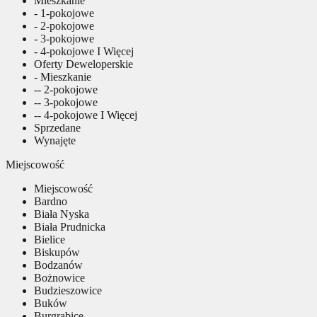
Mieszkanie
- 1-pokojowe
- 2-pokojowe
- 3-pokojowe
- 4-pokojowe I Więcej
Oferty Deweloperskie
- Mieszkanie
-- 2-pokojowe
-- 3-pokojowe
-- 4-pokojowe I Więcej
Sprzedane
Wynajęte
Miejscowość
Miejscowość
Bardno
Biała Nyska
Biała Prudnicka
Bielice
Biskupów
Bodzanów
Bożnowice
Budzieszowice
Buków
Burgrabice