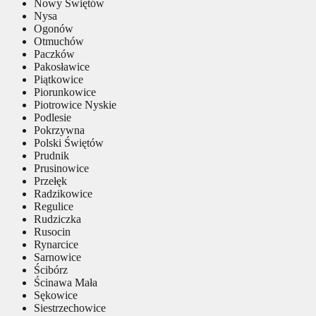
Nowy Świętów
Nysa
Ogonów
Otmuchów
Paczków
Pakosławice
Piątkowice
Piorunkowice
Piotrowice Nyskie
Podlesie
Pokrzywna
Polski Świętów
Prudnik
Prusinowice
Przełęk
Radzikowice
Regulice
Rudziczka
Rusocin
Rynarcice
Sarnowice
Ścibórz
Ścinawa Mała
Sękowice
Siestrzechowice