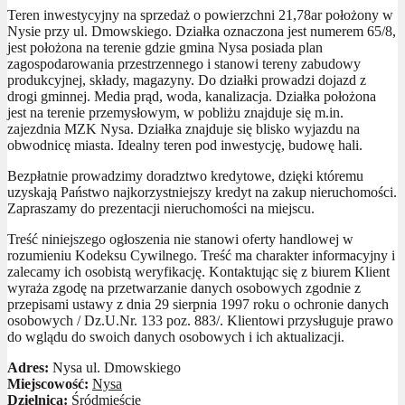
Teren inwestycyjny na sprzedaż o powierzchni 21,78ar położony w
Nysie przy ul. Dmowskiego. Działka oznaczona jest numerem 65/8,
jest położona na terenie gdzie gmina Nysa posiada plan
zagospodarowania przestrzennego i stanowi tereny zabudowy
produkcyjnej, składy, magazyny. Do działki prowadzi dojazd z
drogi gminnej. Media prąd, woda, kanalizacja. Działka położona
jest na terenie przemysłowym, w pobliżu znajduje się m.in.
zajezdnia MZK Nysa. Działka znajduje się blisko wyjazdu na
obwodnicę miasta. Idealny teren pod inwestycję, budowę hali.
Bezpłatnie prowadzimy doradztwo kredytowe, dzięki któremu
uzyskają Państwo najkorzystniejszy kredyt na zakup nieruchomości.
Zapraszamy do prezentacji nieruchomości na miejscu.
Treść niniejszego ogłoszenia nie stanowi oferty handlowej w
rozumieniu Kodeksu Cywilnego. Treść ma charakter informacyjny i
zalecamy ich osobistą weryfikację. Kontaktując się z biurem Klient
wyraża zgodę na przetwarzanie danych osobowych zgodnie z
przepisami ustawy z dnia 29 sierpnia 1997 roku o ochronie danych
osobowych / Dz.U.Nr. 133 poz. 883/. Klientowi przysługuje prawo
do wglądu do swoich danych osobowych i ich aktualizacji.
Adres:
Nysa ul. Dmowskiego
Miejscowość:
Nysa
Dzielnica:
Śródmieście