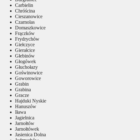
Carbielin
Chróścina
Cieszanowice
Czarnolas
Domaszkowice
Frączków
Frydrychów
Giełczyce
Gierałcice
Głebinów
Głogówek
Głuchołazy
Goświnowice
Goworowice
Grabin
Grabina
Gracze
Hajduki Nyskie
Hanuszów
Iława
Jagielnica
Jarnołtów
Jarnołtówek
Jasienica Dolna