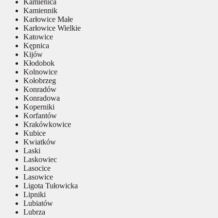
Kamienica
Kamiennik
Karłowice Małe
Karłowice Wielkie
Katowice
Kępnica
Kijów
Kłodobok
Kolnowice
Kołobrzeg
Konradów
Konradowa
Koperniki
Korfantów
Krakówkowice
Kubice
Kwiatków
Laski
Laskowiec
Lasocice
Lasowice
Ligota Tułowicka
Lipniki
Lubiatów
Lubrza