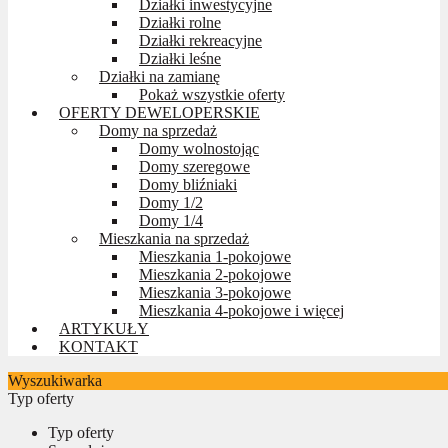
Działki inwestycyjne
Działki rolne
Działki rekreacyjne
Działki leśne
Działki na zamianę
Pokaż wszystkie oferty
OFERTY DEWELOPERSKIE
Domy na sprzedaż
Domy wolnostojąc
Domy szeregowe
Domy bliźniaki
Domy 1/2
Domy 1/4
Mieszkania na sprzedaż
Mieszkania 1-pokojowe
Mieszkania 2-pokojowe
Mieszkania 3-pokojowe
Mieszkania 4-pokojowe i więcej
ARTYKUŁY
KONTAKT
Wyszukiwarka
Typ oferty
Typ oferty