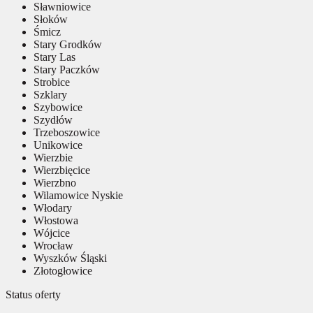
Sławniowice
Słoków
Śmicz
Stary Grodków
Stary Las
Stary Paczków
Strobice
Szklary
Szybowice
Szydłów
Trzeboszowice
Unikowice
Wierzbie
Wierzbięcice
Wierzbno
Wilamowice Nyskie
Włodary
Włostowa
Wójcice
Wrocław
Wyszków Śląski
Złotogłowice
Status oferty