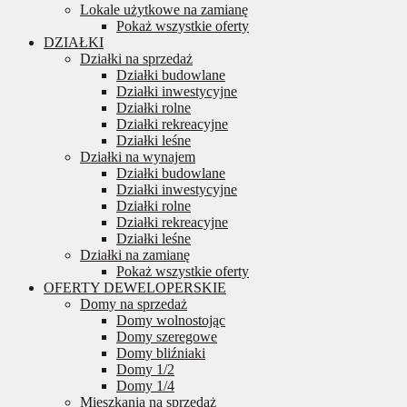
Lokale użytkowe na zamianę
Pokaż wszystkie oferty
DZIAŁKI
Działki na sprzedaż
Działki budowlane
Działki inwestycyjne
Działki rolne
Działki rekreacyjne
Działki leśne
Działki na wynajem
Działki budowlane
Działki inwestycyjne
Działki rolne
Działki rekreacyjne
Działki leśne
Działki na zamianę
Pokaż wszystkie oferty
OFERTY DEWELOPERSKIE
Domy na sprzedaż
Domy wolnostojąc
Domy szeregowe
Domy bliźniaki
Domy 1/2
Domy 1/4
Mieszkania na sprzedaż