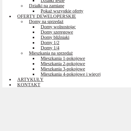
Działki leśne
Działki na zamianę
Pokaż wszystkie oferty
OFERTY DEWELOPERSKIE
Domy na sprzedaż
Domy wolnostojąc
Domy szeregowe
Domy bliźniaki
Domy 1/2
Domy 1/4
Mieszkania na sprzedaż
Mieszkania 1-pokojowe
Mieszkania 2-pokojowe
Mieszkania 3-pokojowe
Mieszkania 4-pokojowe i więcej
ARTYKUŁY
KONTAKT