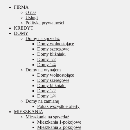
FIRMA
O nas
Usługi
Polityka prywatności
KREDYT
DOMY
Domy na sprzedaż
Domy wolnostojące
Domy szeregowe
Domy bliźniaki
Domy 1/2
Domy 1/4
Domy na wynajem
Domy wolnostojące
Domy szeregowe
Domy bliźniaki
Domy 1/2
Domy 1/4
Domy na zamianę
Pokaż wszystkie oferty
MIESZKANIA
Mieszkania na sprzedaż
Mieszkania 1-pokojowe
Mieszkania 2-pokojowe