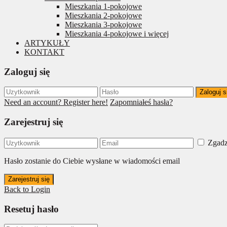
Mieszkania 1-pokojowe
Mieszkania 2-pokojowe
Mieszkania 3-pokojowe
Mieszkania 4-pokojowe i więcej
ARTYKUŁY
KONTAKT
Zaloguj się
Zaloguj s
Need an account? Register here!
Zapomniałeś hasła?
Zarejestruj się
Zgadz
Hasło zostanie do Ciebie wysłane w wiadomości email
Zarejestruj się
Back to Login
Resetuj hasło