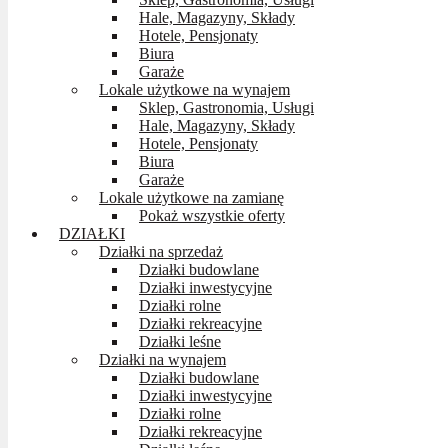
Hale, Magazyny, Składy
Hotele, Pensjonaty
Biura
Garaże
Lokale użytkowe na wynajem
Sklep, Gastronomia, Usługi
Hale, Magazyny, Składy
Hotele, Pensjonaty
Biura
Garaże
Lokale użytkowe na zamianę
Pokaż wszystkie oferty
DZIAŁKI
Działki na sprzedaż
Działki budowlane
Działki inwestycyjne
Działki rolne
Działki rekreacyjne
Działki leśne
Działki na wynajem
Działki budowlane
Działki inwestycyjne
Działki rolne
Działki rekreacyjne