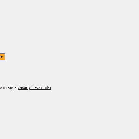
ię
am się z
zasady i warunki