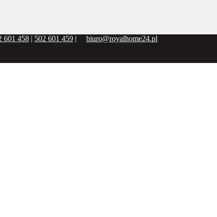
2 601 458
|
502 601 459
|
biuro@royalhome24.pl