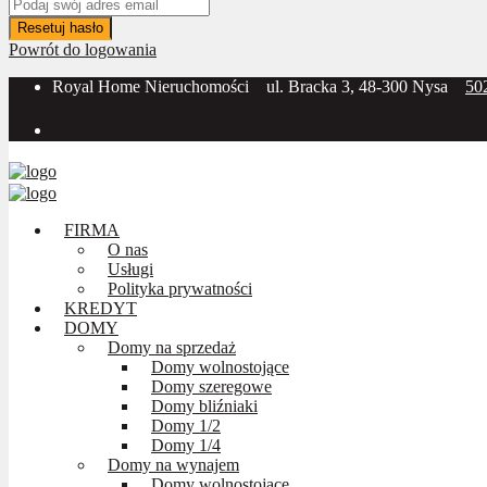
Resetuj hasło
Powrót do logowania
Royal Home Nieruchomości
ul. Bracka 3, 48-300 Nysa
50
Social Media:
FIRMA
O nas
Usługi
Polityka prywatności
KREDYT
DOMY
Domy na sprzedaż
Domy wolnostojące
Domy szeregowe
Domy bliźniaki
Domy 1/2
Domy 1/4
Domy na wynajem
Domy wolnostojące