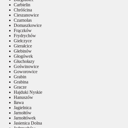
Carbielin
Chróścina
Cieszanowice
Czarnolas
Domaszkowice
Frączków
Frydrychów
Giełczyce
Gierałcice
Głebinów
Głogówek
Głuchołazy
Goświnowice
Goworowice
Grabin
Grabina
Gracze
Hajduki Nyskie
Hanuszów
Iława
Jagielnica
Jarnołtów
Jarnołtówek
Jasienica Dolna