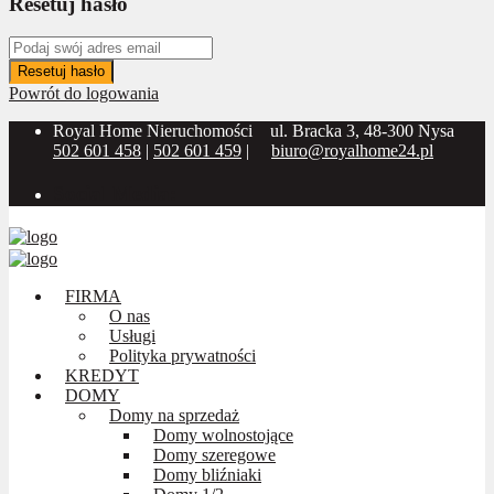
Resetuj hasło
Resetuj hasło
Powrót do logowania
Royal Home Nieruchomości
ul. Bracka 3, 48-300 Nysa
502 601 458
|
502 601 459
|
biuro@royalhome24.pl
Social Media:
FIRMA
O nas
Usługi
Polityka prywatności
KREDYT
DOMY
Domy na sprzedaż
Domy wolnostojące
Domy szeregowe
Domy bliźniaki