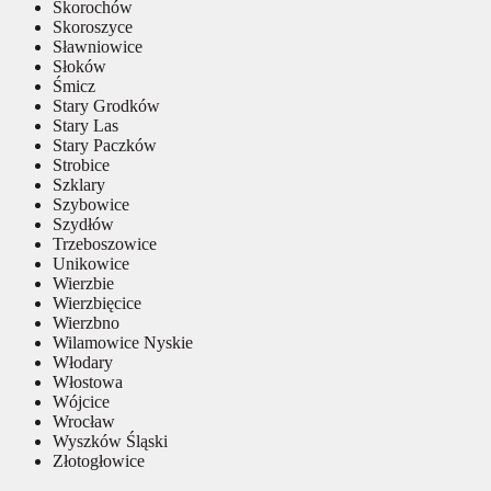
Skorochów
Skoroszyce
Sławniowice
Słoków
Śmicz
Stary Grodków
Stary Las
Stary Paczków
Strobice
Szklary
Szybowice
Szydłów
Trzeboszowice
Unikowice
Wierzbie
Wierzbięcice
Wierzbno
Wilamowice Nyskie
Włodary
Włostowa
Wójcice
Wrocław
Wyszków Śląski
Złotogłowice