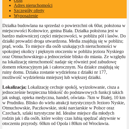
Opis
Adres nieruchomości
Szczegóły oferty
Wyposażenie
Działka budowlana na sprzedaż o powierzchni ok 60ar, położona w
miejscowości Kolnowice, gmina Biała. Działka położona jest w
bardzo malowniczej części miejscowości, w pobliżu pól i lasów. Do
działki prowadzi droga utwardzona. Media znajdują się w pobliżu;
prąd, woda. To miejsce dla osób szukających nieruchomości w
spokojnej okolicy i pięknym otoczeniu w pobliżu jeziora Nyskiego
oraz Otmuchowskiego a jednocześnie blisko do miasta. Ze względu
na lokalizację nieruchomość nadaje się również pod zabudowę
domem rekreacyjnym jak i całorocznym. Na działce znajdują się
ruiny domu. Dziaka zostanie wydzielona z działki nr 177,
możliwość wydzielenia mniejszej lub większej działki.
Lokalizacja;
Lokalizację cechuje spokój, wyizolowanie, cisza a
jednocześnie bezpieczna bliskość do podstawowych funkcji takich
jak usługi, opieka medyczna, handel, oświata- 7km w Białej, 10 km
w Prudniku. Blisko do wielu atrakcji turystycznych Jezioro Nyskie,
Otmuchowskie, Paczkowskie, stoki narciarskie w Polsce oraz
Czechach, szlaki turystyczne itd. Idealne miejsce dla młodych
rodzin jak i dla osób, które wolny czas lubią spędzać aktywnie w
otoczeniu przyrody. 60km od Opola i 80km od Wrocławia.