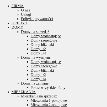
FIRMA
O nas
Usługi
Polityka prywatności
KREDYT
DOMY
Domy na sprzedaż
Domy wolnostojące
Domy szeregowe
Domy bliźniaki
Domy 1/2
Domy 1/4
Domy na wynajem
Domy wolnostojące
Domy szeregowe
Domy bliźniaki
Domy 1/2
Domy 1/4
Domy na zamianę
Pokaż wszystkie oferty
MIESZKANIA
Mieszkania na sprzedaż
Mieszkania 1-pokojowe
Mieszkania 2-pokojowe