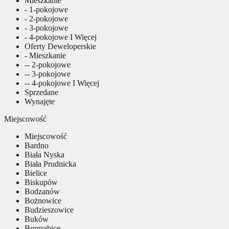
Mieszkanie
- 1-pokojowe
- 2-pokojowe
- 3-pokojowe
- 4-pokojowe I Więcej
Oferty Deweloperskie
- Mieszkanie
-- 2-pokojowe
-- 3-pokojowe
-- 4-pokojowe I Więcej
Sprzedane
Wynajęte
Miejscowość
Miejscowość
Bardno
Biała Nyska
Biała Prudnicka
Bielice
Biskupów
Bodzanów
Bożnowice
Budzieszowice
Buków
Burgrabice