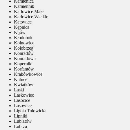
Kamienica
Kamiennik
Karłowice Małe
Karłowice Wielkie
Katowice
Kępnica
Kijów
Kłodobok
Kolnowice
Kołobrzeg
Konradów
Konradowa
Koperniki
Korfantów
Krakówkowice
Kubice
Kwiatków
Laski
Laskowiec
Lasocice
Lasowice
Ligota Tułowicka
Lipniki
Lubiatów
Lubrza