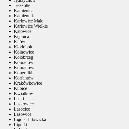
Jędrzychów
Jeszkotle
Kamienica
Kamiennik
Karłowice Małe
Karłowice Wielkie
Katowice
Kępnica
Kijów
Kłodobok
Kolnowice
Kołobrzeg
Konradów
Konradowa
Koperniki
Korfantów
Krakówkowice
Kubice
Kwiatków
Laski
Laskowiec
Lasocice
Lasowice
Ligota Tułowicka
Lipniki