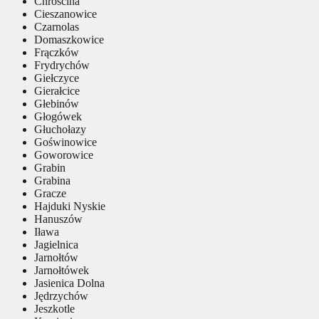
Chróścina
Cieszanowice
Czarnolas
Domaszkowice
Frączków
Frydrychów
Giełczyce
Gierałcice
Głebinów
Głogówek
Głuchołazy
Goświnowice
Goworowice
Grabin
Grabina
Gracze
Hajduki Nyskie
Hanuszów
Iława
Jagielnica
Jarnołtów
Jarnołtówek
Jasienica Dolna
Jędrzychów
Jeszkotle