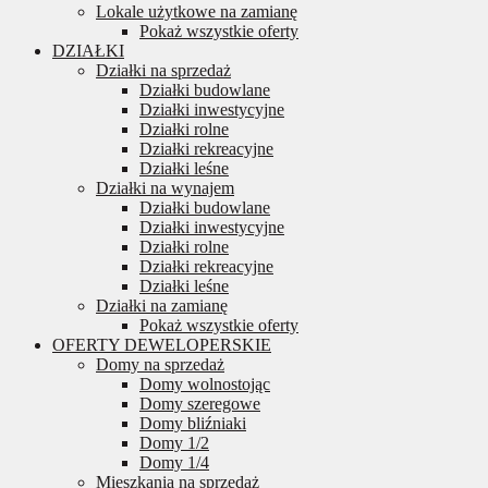
Lokale użytkowe na zamianę
Pokaż wszystkie oferty
DZIAŁKI
Działki na sprzedaż
Działki budowlane
Działki inwestycyjne
Działki rolne
Działki rekreacyjne
Działki leśne
Działki na wynajem
Działki budowlane
Działki inwestycyjne
Działki rolne
Działki rekreacyjne
Działki leśne
Działki na zamianę
Pokaż wszystkie oferty
OFERTY DEWELOPERSKIE
Domy na sprzedaż
Domy wolnostojąc
Domy szeregowe
Domy bliźniaki
Domy 1/2
Domy 1/4
Mieszkania na sprzedaż