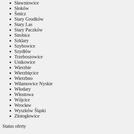
Sławniowice
Słoków
Śmicz
Stary Grodków
Stary Las
Stary Paczków
Strobice
Szklary
Szybowice
Szydłów
Trzeboszowice
Unikowice
Wierzbie
Wierzbięcice
Wierzbno
Wilamowice Nyskie
Włodary
Włostowa
Wójcice
Wrocław
Wyszków Śląski
Złotogłowice
Status oferty