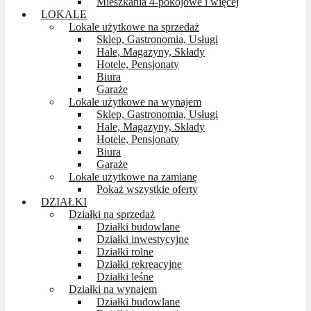
Mieszkania 4-pokojowe i więcej
LOKALE
Lokale użytkowe na sprzedaż
Sklep, Gastronomia, Usługi
Hale, Magazyny, Składy
Hotele, Pensjonaty
Biura
Garaże
Lokale użytkowe na wynajem
Sklep, Gastronomia, Usługi
Hale, Magazyny, Składy
Hotele, Pensjonaty
Biura
Garaże
Lokale użytkowe na zamianę
Pokaż wszystkie oferty
DZIAŁKI
Działki na sprzedaż
Działki budowlane
Działki inwestycyjne
Działki rolne
Działki rekreacyjne
Działki leśne
Działki na wynajem
Działki budowlane