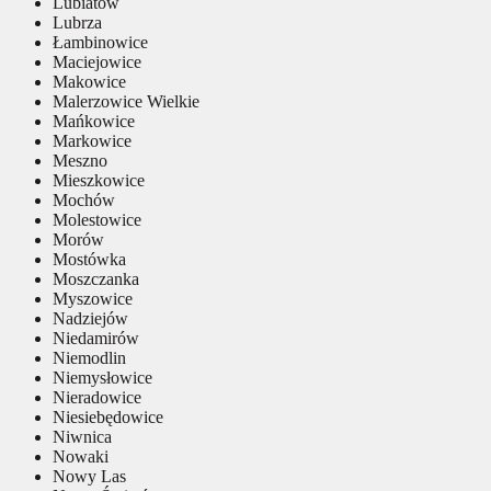
Lubiatów
Lubrza
Łambinowice
Maciejowice
Makowice
Malerzowice Wielkie
Mańkowice
Markowice
Meszno
Mieszkowice
Mochów
Molestowice
Morów
Mostówka
Moszczanka
Myszowice
Nadziejów
Niedamirów
Niemodlin
Niemysłowice
Nieradowice
Niesiebędowice
Niwnica
Nowaki
Nowy Las