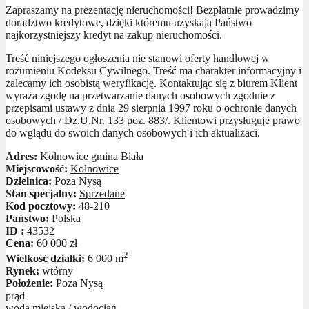
Zapraszamy na prezentację nieruchomości! Bezpłatnie prowadzimy
doradztwo kredytowe, dzięki któremu uzyskają Państwo
najkorzystniejszy kredyt na zakup nieruchomości.
Treść niniejszego ogłoszenia nie stanowi oferty handlowej w
rozumieniu Kodeksu Cywilnego. Treść ma charakter informacyjny i
zalecamy ich osobistą weryfikację. Kontaktując się z biurem Klient
wyraża zgodę na przetwarzanie danych osobowych zgodnie z
przepisami ustawy z dnia 29 sierpnia 1997 roku o ochronie danych
osobowych / Dz.U.Nr. 133 poz. 883/. Klientowi przysługuje prawo
do wglądu do swoich danych osobowych i ich aktualizaci.
Adres:
Kolnowice gmina Biała
Miejscowość:
Kolnowice
Dzielnica:
Poza Nysą
Stan specjalny:
Sprzedane
Kod pocztowy:
48-210
Państwo:
Polska
ID :
43532
Cena:
60 000 zł
2
Wielkość działki:
6 000 m
Rynek:
wtórny
Położenie:
Poza Nysą
prąd
woda miejska / wodociąg