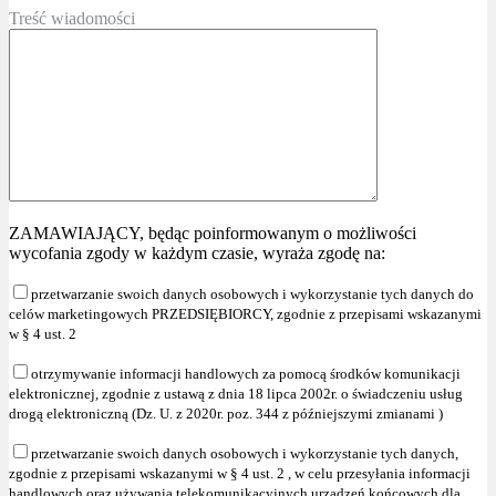
Treść wiadomości
ZAMAWIAJĄCY, będąc poinformowanym o możliwości
wycofania zgody w każdym czasie, wyraża zgodę na:
przetwarzanie swoich danych osobowych i wykorzystanie tych danych do
celów marketingowych PRZEDSIĘBIORCY, zgodnie z przepisami wskazanymi
w § 4 ust. 2
otrzymywanie informacji handlowych za pomocą środków komunikacji
elektronicznej, zgodnie z ustawą z dnia 18 lipca 2002r. o świadczeniu usług
drogą elektroniczną (Dz. U. z 2020r. poz. 344 z późniejszymi zmianami )
przetwarzanie swoich danych osobowych i wykorzystanie tych danych,
zgodnie z przepisami wskazanymi w § 4 ust. 2 , w celu przesyłania informacji
handlowych oraz używania telekomunikacyjnych urządzeń końcowych dla