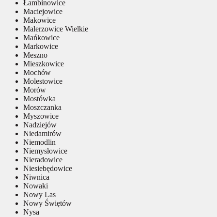
Łambinowice
Maciejowice
Makowice
Malerzowice Wielkie
Mańkowice
Markowice
Meszno
Mieszkowice
Mochów
Molestowice
Morów
Mostówka
Moszczanka
Myszowice
Nadziejów
Niedamirów
Niemodlin
Niemysłowice
Nieradowice
Niesiebędowice
Niwnica
Nowaki
Nowy Las
Nowy Świętów
Nysa