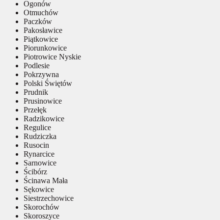
Ogonów
Otmuchów
Paczków
Pakosławice
Piątkowice
Piorunkowice
Piotrowice Nyskie
Podlesie
Pokrzywna
Polski Świętów
Prudnik
Prusinowice
Przełęk
Radzikowice
Regulice
Rudziczka
Rusocin
Rynarcice
Sarnowice
Ścibórz
Ścinawa Mała
Sękowice
Siestrzechowice
Skorochów
Skoroszyce