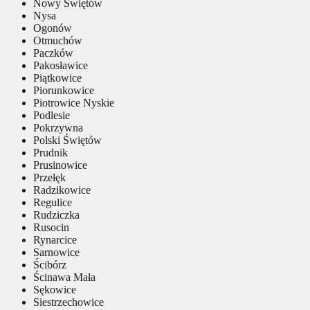
Nowy Świętów
Nysa
Ogonów
Otmuchów
Paczków
Pakosławice
Piątkowice
Piorunkowice
Piotrowice Nyskie
Podlesie
Pokrzywna
Polski Świętów
Prudnik
Prusinowice
Przełęk
Radzikowice
Regulice
Rudziczka
Rusocin
Rynarcice
Sarnowice
Ścibórz
Ścinawa Mała
Sękowice
Siestrzechowice