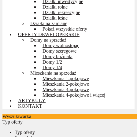
Działki inwestycyjne
Działki rolne
Działki rekreacyjne
Działki leśne
Działki na zamianę
Pokaż wszystkie oferty
OFERTY DEWELOPERSKIE
Domy na sprzedaż
Domy wolnostojąc
Domy szeregowe
Domy bliźniaki
Domy 1/2
Domy 1/4
Mieszkania na sprzedaż
Mieszkania 1-pokojowe
Mieszkania 2-pokojowe
Mieszkania 3-pokojowe
Mieszkania 4-pokojowe i więcej
ARTYKUŁY
KONTAKT
Wyszukiwarka
Typ oferty
Typ oferty