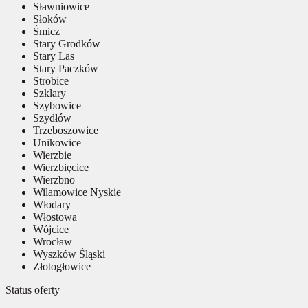
Sławniowice
Słoków
Śmicz
Stary Grodków
Stary Las
Stary Paczków
Strobice
Szklary
Szybowice
Szydłów
Trzeboszowice
Unikowice
Wierzbie
Wierzbięcice
Wierzbno
Wilamowice Nyskie
Włodary
Włostowa
Wójcice
Wrocław
Wyszków Śląski
Złotogłowice
Status oferty