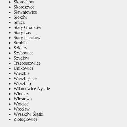
Skorochów
Skoroszyce
Sławniowice
Słoków
Śmicz
Stary Grodków
Stary Las
Stary Paczków
Strobice
Szklary
Szybowice
Szydłów
Trzeboszowice
Unikowice
Wierzbie
Wierzbięcice
Wierzbno
Wilamowice Nyskie
Włodary
Włostowa
Wójcice
Wrocław
Wyszków Śląski
Złotogłowice