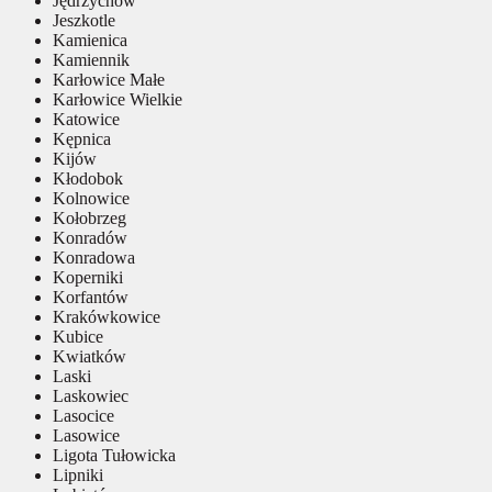
Jędrzychów
Jeszkotle
Kamienica
Kamiennik
Karłowice Małe
Karłowice Wielkie
Katowice
Kępnica
Kijów
Kłodobok
Kolnowice
Kołobrzeg
Konradów
Konradowa
Koperniki
Korfantów
Krakówkowice
Kubice
Kwiatków
Laski
Laskowiec
Lasocice
Lasowice
Ligota Tułowicka
Lipniki