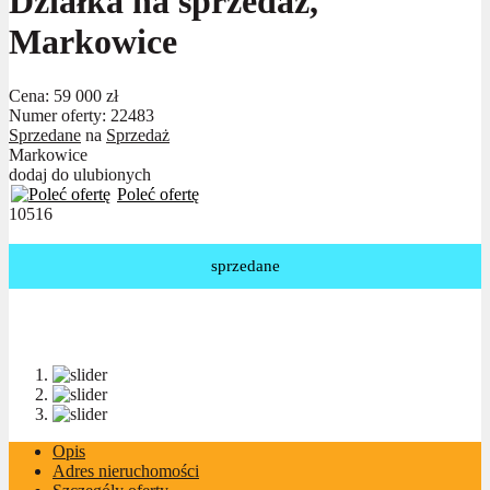
Działka na sprzedaż,
Markowice
Cena:
59 000 zł
Numer oferty: 22483
Sprzedane
na
Sprzedaż
Markowice
dodaj do ulubionych
Poleć ofertę
10516
sprzedane
Opis
Adres nieruchomości