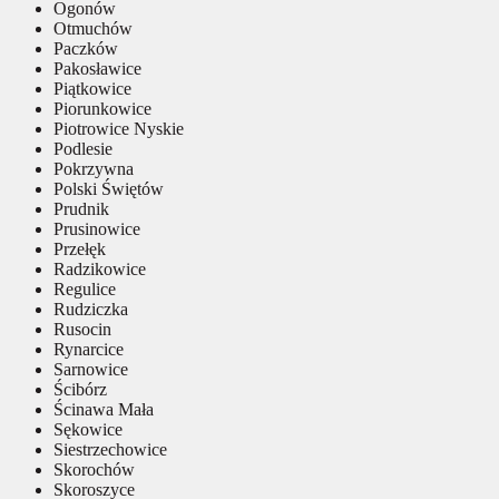
Ogonów
Otmuchów
Paczków
Pakosławice
Piątkowice
Piorunkowice
Piotrowice Nyskie
Podlesie
Pokrzywna
Polski Świętów
Prudnik
Prusinowice
Przełęk
Radzikowice
Regulice
Rudziczka
Rusocin
Rynarcice
Sarnowice
Ścibórz
Ścinawa Mała
Sękowice
Siestrzechowice
Skorochów
Skoroszyce