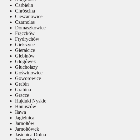
Carbielin
Chróścina
Cieszanowice
Czarnolas
Domaszkowice
Frączków
Frydrychów
Giełczyce
Gierałcice
Głebinów
Głogówek
Głuchołazy
Goświnowice
Goworowice
Grabin
Grabina
Gracze
Hajduki Nyskie
Hanuszów
Iława
Jagielnica
Jarnołtów
Jarnołtówek
Jasienica Dolna