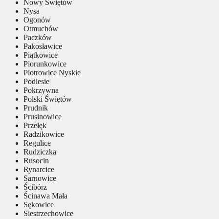
Nowy Świętów
Nysa
Ogonów
Otmuchów
Paczków
Pakosławice
Piątkowice
Piorunkowice
Piotrowice Nyskie
Podlesie
Pokrzywna
Polski Świętów
Prudnik
Prusinowice
Przełęk
Radzikowice
Regulice
Rudziczka
Rusocin
Rynarcice
Sarnowice
Ścibórz
Ścinawa Mała
Sękowice
Siestrzechowice