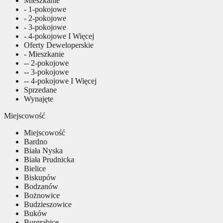
Mieszkanie
- 1-pokojowe
- 2-pokojowe
- 3-pokojowe
- 4-pokojowe I Więcej
Oferty Deweloperskie
- Mieszkanie
-- 2-pokojowe
-- 3-pokojowe
-- 4-pokojowe I Więcej
Sprzedane
Wynajęte
Miejscowość
Miejscowość
Bardno
Biała Nyska
Biała Prudnicka
Bielice
Biskupów
Bodzanów
Bożnowice
Budzieszowice
Buków
Burgrabice