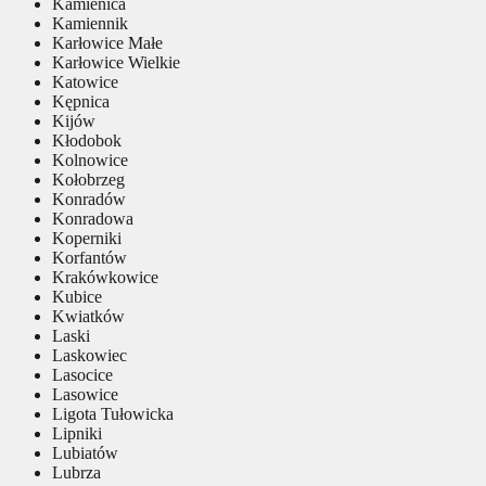
Kamienica
Kamiennik
Karłowice Małe
Karłowice Wielkie
Katowice
Kępnica
Kijów
Kłodobok
Kolnowice
Kołobrzeg
Konradów
Konradowa
Koperniki
Korfantów
Krakówkowice
Kubice
Kwiatków
Laski
Laskowiec
Lasocice
Lasowice
Ligota Tułowicka
Lipniki
Lubiatów
Lubrza