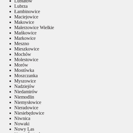
Lubiatów
Lubrza
Łambinowice
Maciejowice
Makowice
Malerzowice Wielkie
Mańkowice
Markowice
Meszno
Mieszkowice
Mochów
Molestowice
Morów
Mostówka
Moszczanka
Myszowice
Nadziejów
Niedamirów
Niemodlin
Niemysłowice
Nieradowice
Niesiebędowice
Niwnica
Nowaki
Nowy Las