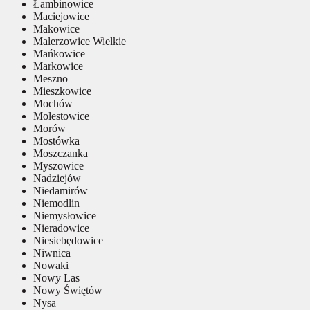
Łambinowice
Maciejowice
Makowice
Malerzowice Wielkie
Mańkowice
Markowice
Meszno
Mieszkowice
Mochów
Molestowice
Morów
Mostówka
Moszczanka
Myszowice
Nadziejów
Niedamirów
Niemodlin
Niemysłowice
Nieradowice
Niesiebędowice
Niwnica
Nowaki
Nowy Las
Nowy Świętów
Nysa