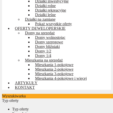
Działki inwestycyjne
Działki rolne
Działki rekreacyjne
Działki leśne
Działki na zamianę
Pokaż wszystkie oferty
OFERTY DEWELOPERSKIE
Domy na sprzedaż
Domy wolnostojąc
Domy szeregowe
Domy bliźniaki
Domy 1/2
Domy 1/4
Mieszkania na sprzedaż
Mieszkania 1-pokojowe
Mieszkania 2-pokojowe
Mieszkania 3-pokojowe
Mieszkania 4-pokojowe i więcej
ARTYKUŁY
KONTAKT
Wyszukiwarka
Typ oferty
Typ oferty