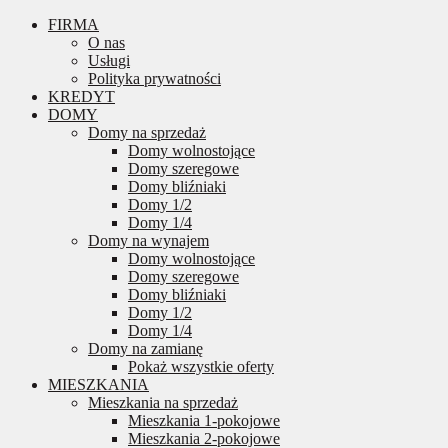
FIRMA
O nas
Usługi
Polityka prywatności
KREDYT
DOMY
Domy na sprzedaż
Domy wolnostojące
Domy szeregowe
Domy bliźniaki
Domy 1/2
Domy 1/4
Domy na wynajem
Domy wolnostojące
Domy szeregowe
Domy bliźniaki
Domy 1/2
Domy 1/4
Domy na zamianę
Pokaż wszystkie oferty
MIESZKANIA
Mieszkania na sprzedaż
Mieszkania 1-pokojowe
Mieszkania 2-pokojowe