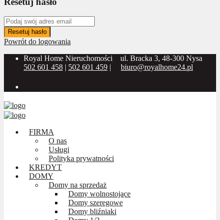
Resetuj hasło
Resetuj hasło
Powrót do logowania
Royal Home Nieruchomości
ul. Bracka 3, 48-300 Nysa
502 601 458
|
502 601 459
|
biuro@royalhome24.pl
Social Media:
FIRMA
O nas
Usługi
Polityka prywatności
KREDYT
DOMY
Domy na sprzedaż
Domy wolnostojące
Domy szeregowe
Domy bliźniaki