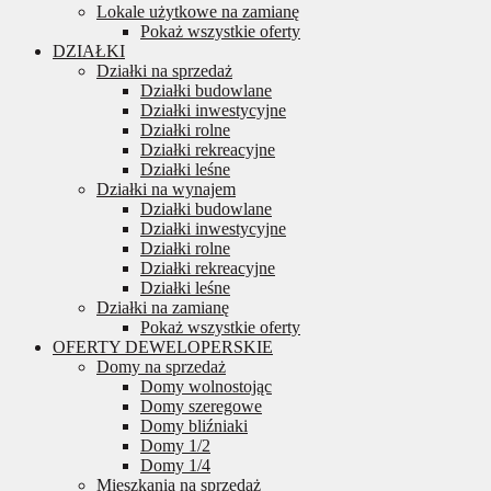
Lokale użytkowe na zamianę
Pokaż wszystkie oferty
DZIAŁKI
Działki na sprzedaż
Działki budowlane
Działki inwestycyjne
Działki rolne
Działki rekreacyjne
Działki leśne
Działki na wynajem
Działki budowlane
Działki inwestycyjne
Działki rolne
Działki rekreacyjne
Działki leśne
Działki na zamianę
Pokaż wszystkie oferty
OFERTY DEWELOPERSKIE
Domy na sprzedaż
Domy wolnostojąc
Domy szeregowe
Domy bliźniaki
Domy 1/2
Domy 1/4
Mieszkania na sprzedaż