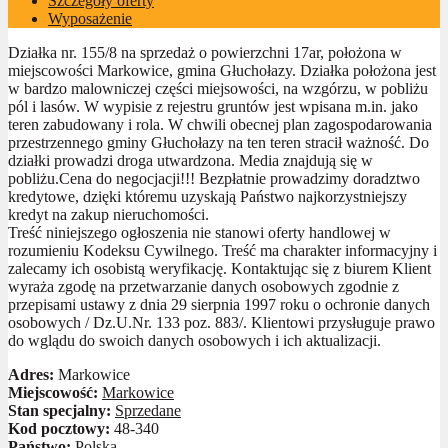
Szczegóły oferty
Wyposażenie
Działka nr. 155/8 na sprzedaż o powierzchni 17ar, położona w
miejscowości Markowice, gmina Głuchołazy. Działka położona jest
w bardzo malowniczej części miejsowości, na wzgórzu, w pobliżu
pól i lasów. W wypisie z rejestru gruntów jest wpisana m.in. jako
teren zabudowany i rola. W chwili obecnej plan zagospodarowania
przestrzennego gminy Głuchołazy na ten teren stracił ważność. Do
działki prowadzi droga utwardzona. Media znajdują się w
pobliżu.Cena do negocjacji!!! Bezpłatnie prowadzimy doradztwo
kredytowe, dzięki któremu uzyskają Państwo najkorzystniejszy
kredyt na zakup nieruchomości.
Treść niniejszego ogłoszenia nie stanowi oferty handlowej w
rozumieniu Kodeksu Cywilnego. Treść ma charakter informacyjny i
zalecamy ich osobistą weryfikację. Kontaktując się z biurem Klient
wyraża zgodę na przetwarzanie danych osobowych zgodnie z
przepisami ustawy z dnia 29 sierpnia 1997 roku o ochronie danych
osobowych / Dz.U.Nr. 133 poz. 883/. Klientowi przysługuje prawo
do wglądu do swoich danych osobowych i ich aktualizacji.
Adres:
Markowice
Miejscowość:
Markowice
Stan specjalny:
Sprzedane
Kod pocztowy:
48-340
Państwo:
Polska