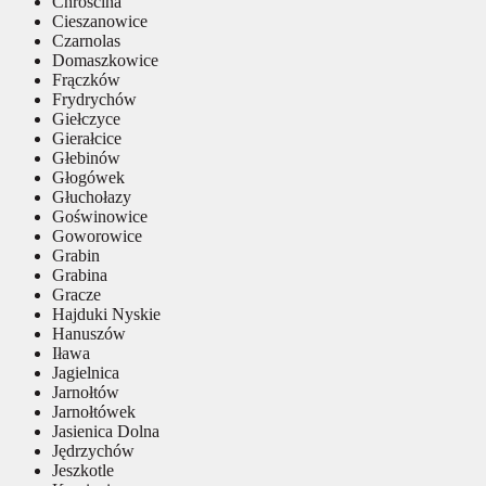
Chróścina
Cieszanowice
Czarnolas
Domaszkowice
Frączków
Frydrychów
Giełczyce
Gierałcice
Głebinów
Głogówek
Głuchołazy
Goświnowice
Goworowice
Grabin
Grabina
Gracze
Hajduki Nyskie
Hanuszów
Iława
Jagielnica
Jarnołtów
Jarnołtówek
Jasienica Dolna
Jędrzychów
Jeszkotle