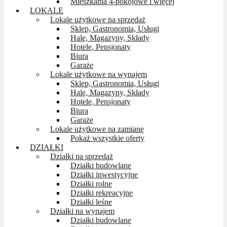
Mieszkania 4-pokojowe i więcej
LOKALE
Lokale użytkowe na sprzedaż
Sklep, Gastronomia, Usługi
Hale, Magazyny, Składy
Hotele, Pensjonaty
Biura
Garaże
Lokale użytkowe na wynajem
Sklep, Gastronomia, Usługi
Hale, Magazyny, Składy
Hotele, Pensjonaty
Biura
Garaże
Lokale użytkowe na zamianę
Pokaż wszystkie oferty
DZIAŁKI
Działki na sprzedaż
Działki budowlane
Działki inwestycyjne
Działki rolne
Działki rekreacyjne
Działki leśne
Działki na wynajem
Działki budowlane