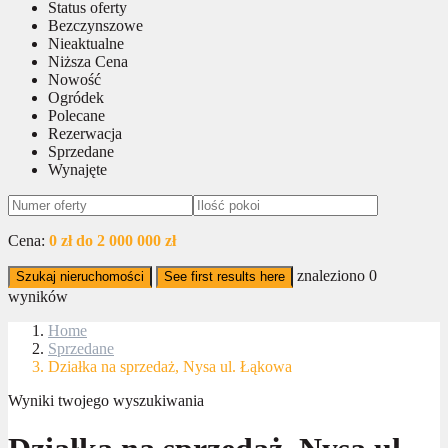
Status oferty
Bezczynszowe
Nieaktualne
Niższa Cena
Nowość
Ogródek
Polecane
Rezerwacja
Sprzedane
Wynajęte
Cena:
0 zł do 2 000 000 zł
znaleziono
0
Szukaj nieruchomości
See first results here
wyników
Home
Sprzedane
Działka na sprzedaż, Nysa ul. Łąkowa
Wyniki twojego wyszukiwania