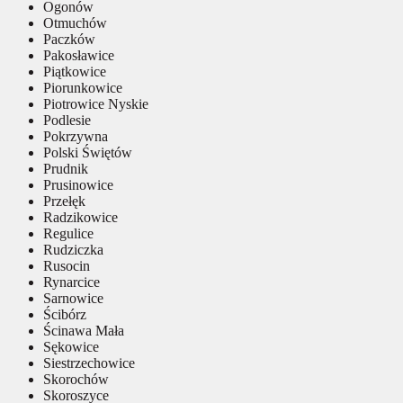
Ogonów
Otmuchów
Paczków
Pakosławice
Piątkowice
Piorunkowice
Piotrowice Nyskie
Podlesie
Pokrzywna
Polski Świętów
Prudnik
Prusinowice
Przełęk
Radzikowice
Regulice
Rudziczka
Rusocin
Rynarcice
Sarnowice
Ścibórz
Ścinawa Mała
Sękowice
Siestrzechowice
Skorochów
Skoroszyce