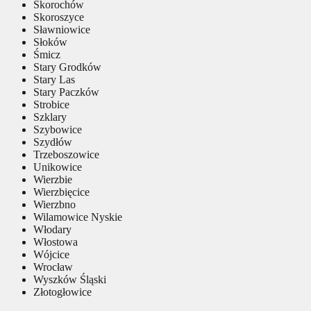
Skorochów
Skoroszyce
Sławniowice
Słoków
Śmicz
Stary Grodków
Stary Las
Stary Paczków
Strobice
Szklary
Szybowice
Szydłów
Trzeboszowice
Unikowice
Wierzbie
Wierzbięcice
Wierzbno
Wilamowice Nyskie
Włodary
Włostowa
Wójcice
Wrocław
Wyszków Śląski
Złotogłowice