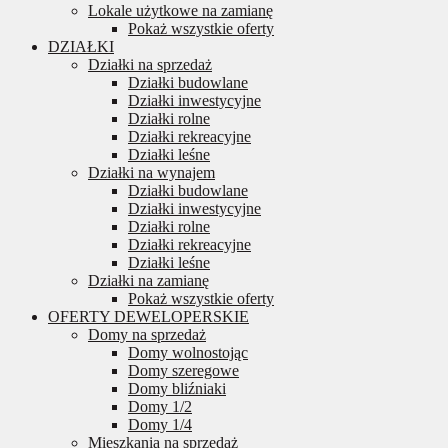
Lokale użytkowe na zamianę
Pokaż wszystkie oferty
DZIAŁKI
Działki na sprzedaż
Działki budowlane
Działki inwestycyjne
Działki rolne
Działki rekreacyjne
Działki leśne
Działki na wynajem
Działki budowlane
Działki inwestycyjne
Działki rolne
Działki rekreacyjne
Działki leśne
Działki na zamianę
Pokaż wszystkie oferty
OFERTY DEWELOPERSKIE
Domy na sprzedaż
Domy wolnostojąc
Domy szeregowe
Domy bliźniaki
Domy 1/2
Domy 1/4
Mieszkania na sprzedaż