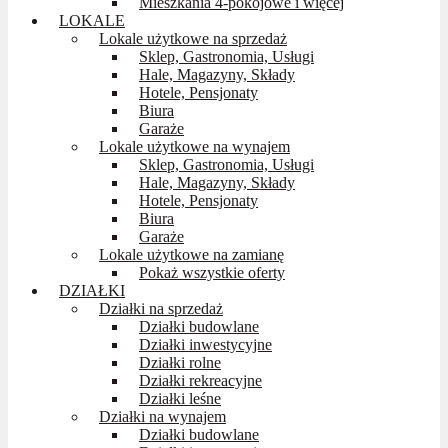
Mieszkania 4-pokojowe i więcej
LOKALE
Lokale użytkowe na sprzedaż
Sklep, Gastronomia, Usługi
Hale, Magazyny, Składy
Hotele, Pensjonaty
Biura
Garaże
Lokale użytkowe na wynajem
Sklep, Gastronomia, Usługi
Hale, Magazyny, Składy
Hotele, Pensjonaty
Biura
Garaże
Lokale użytkowe na zamianę
Pokaż wszystkie oferty
DZIAŁKI
Działki na sprzedaż
Działki budowlane
Działki inwestycyjne
Działki rolne
Działki rekreacyjne
Działki leśne
Działki na wynajem
Działki budowlane