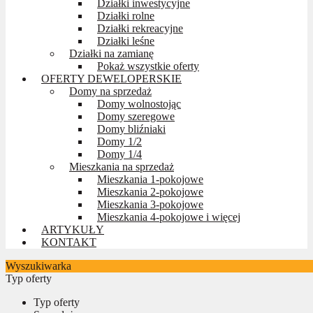
Działki inwestycyjne
Działki rolne
Działki rekreacyjne
Działki leśne
Działki na zamianę
Pokaż wszystkie oferty
OFERTY DEWELOPERSKIE
Domy na sprzedaż
Domy wolnostojąc
Domy szeregowe
Domy bliźniaki
Domy 1/2
Domy 1/4
Mieszkania na sprzedaż
Mieszkania 1-pokojowe
Mieszkania 2-pokojowe
Mieszkania 3-pokojowe
Mieszkania 4-pokojowe i więcej
ARTYKUŁY
KONTAKT
Wyszukiwarka
Typ oferty
Typ oferty