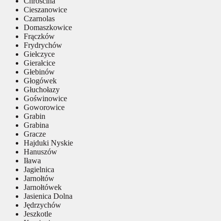
Chróścina
Cieszanowice
Czarnolas
Domaszkowice
Frączków
Frydrychów
Giełczyce
Gierałcice
Głebinów
Głogówek
Głuchołazy
Goświnowice
Goworowice
Grabin
Grabina
Gracze
Hajduki Nyskie
Hanuszów
Iława
Jagielnica
Jarnołtów
Jarnołtówek
Jasienica Dolna
Jędrzychów
Jeszkotle