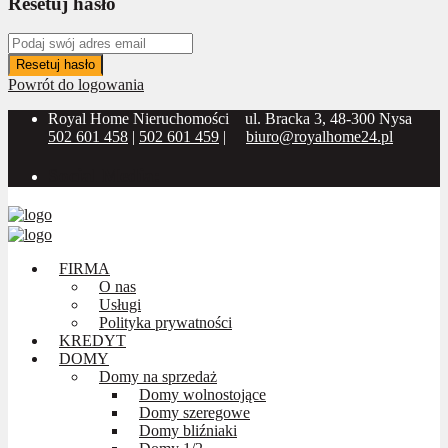
Resetuj hasło
Resetuj hasło
Powrót do logowania
Royal Home Nieruchomości
ul. Bracka 3, 48-300 Nysa
502 601 458
|
502 601 459
|
biuro@royalhome24.pl
Social Media:
FIRMA
O nas
Usługi
Polityka prywatności
KREDYT
DOMY
Domy na sprzedaż
Domy wolnostojące
Domy szeregowe
Domy bliźniaki