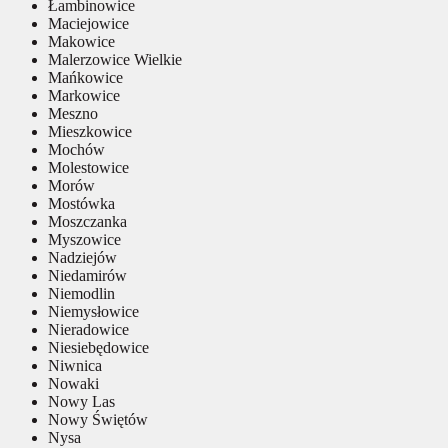
Łambinowice
Maciejowice
Makowice
Malerzowice Wielkie
Mańkowice
Markowice
Meszno
Mieszkowice
Mochów
Molestowice
Morów
Mostówka
Moszczanka
Myszowice
Nadziejów
Niedamirów
Niemodlin
Niemysłowice
Nieradowice
Niesiebędowice
Niwnica
Nowaki
Nowy Las
Nowy Świętów
Nysa