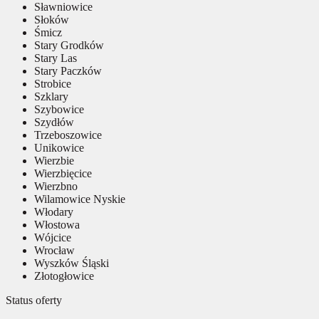
Sławniowice
Słoków
Śmicz
Stary Grodków
Stary Las
Stary Paczków
Strobice
Szklary
Szybowice
Szydłów
Trzeboszowice
Unikowice
Wierzbie
Wierzbięcice
Wierzbno
Wilamowice Nyskie
Włodary
Włostowa
Wójcice
Wrocław
Wyszków Śląski
Złotogłowice
Status oferty