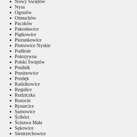
Nowy Świętów
Nysa
Ogonów
Otmuchów
Paczków
Pakosławice
Piątkowice
Piorunkowice
Piotrowice Nyskie
Podlesie
Pokrzywna
Polski Świętów
Prudnik
Prusinowice
Przełęk
Radzikowice
Regulice
Rudziczka
Rusocin
Rynarcice
Sarnowice
Ścibórz
Ścinawa Mała
Sękowice
Siestrzechowice