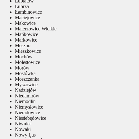
Lubiatów
Lubrza
Łambinowice
Maciejowice
Makowice
Malerzowice Wielkie
Mańkowice
Markowice
Meszno
Mieszkowice
Mochów
Molestowice
Morów
Mostówka
Moszczanka
Myszowice
Nadziejów
Niedamirów
Niemodlin
Niemysłowice
Nieradowice
Niesiebędowice
Niwnica
Nowaki
Nowy Las