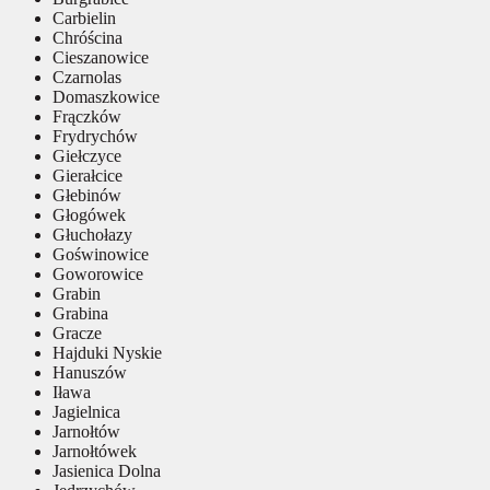
Carbielin
Chróścina
Cieszanowice
Czarnolas
Domaszkowice
Frączków
Frydrychów
Giełczyce
Gierałcice
Głebinów
Głogówek
Głuchołazy
Goświnowice
Goworowice
Grabin
Grabina
Gracze
Hajduki Nyskie
Hanuszów
Iława
Jagielnica
Jarnołtów
Jarnołtówek
Jasienica Dolna