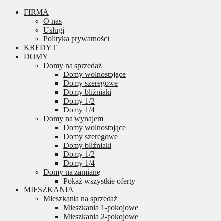
FIRMA
O nas
Usługi
Polityka prywatności
KREDYT
DOMY
Domy na sprzedaż
Domy wolnostojące
Domy szeregowe
Domy bliźniaki
Domy 1/2
Domy 1/4
Domy na wynajem
Domy wolnostojące
Domy szeregowe
Domy bliźniaki
Domy 1/2
Domy 1/4
Domy na zamianę
Pokaż wszystkie oferty
MIESZKANIA
Mieszkania na sprzedaż
Mieszkania 1-pokojowe
Mieszkania 2-pokojowe