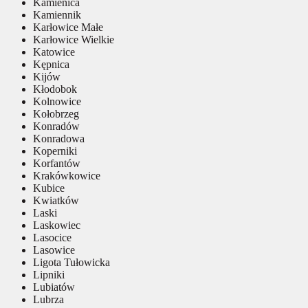
Kamienica
Kamiennik
Karłowice Małe
Karłowice Wielkie
Katowice
Kępnica
Kijów
Kłodobok
Kolnowice
Kołobrzeg
Konradów
Konradowa
Koperniki
Korfantów
Krakówkowice
Kubice
Kwiatków
Laski
Laskowiec
Lasocice
Lasowice
Ligota Tułowicka
Lipniki
Lubiatów
Lubrza