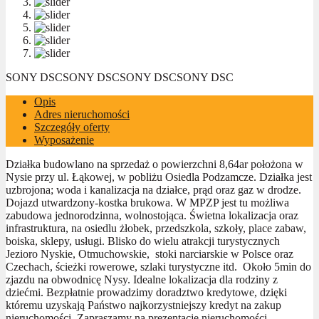
SONY DSC
SONY DSC
SONY DSC
SONY DSC
Opis
Adres nieruchomości
Szczegóły oferty
Wyposażenie
Działka budowlano na sprzedaż o powierzchni 8,64ar położona w
Nysie przy ul. Łąkowej, w pobliżu Osiedla Podzamcze. Działka jest
uzbrojona; woda i kanalizacja na działce, prąd oraz gaz w drodze.
Dojazd utwardzony-kostka brukowa. W MPZP jest tu możliwa
zabudowa jednorodzinna, wolnostojąca. Świetna lokalizacja oraz
infrastruktura, na osiedlu żłobek, przedszkola, szkoły, place zabaw,
boiska, sklepy, usługi. Blisko do wielu atrakcji turystycznych
Jezioro Nyskie, Otmuchowskie, stoki narciarskie w Polsce oraz
Czechach, ścieżki rowerowe, szlaki turystyczne itd. Około 5min do
zjazdu na obwodnicę Nysy. Idealne lokalizacja dla rodziny z
dziećmi. Bezpłatnie prowadzimy doradztwo kredytowe, dzięki
któremu uzyskają Państwo najkorzystniejszy kredyt na zakup
nieruchomości. Zapraszamy na prezentację nieruchomości.