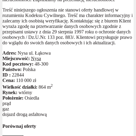
Treść niniejszego ogłoszenia nie stanowi oferty handlowej w
rozumieniu Kodeksu Cywilnego. Treść ma charakter informacyjny i
zalecamy ich osobistą weryfikację. Kontaktując się z biurem Klient
wyraża zgodę na przetwarzanie danych osobowych zgodnie z
przepisami ustawy z dnia 29 sierpnia 1997 roku o ochronie danych
osobowych / Dz.U.Nr. 133 poz. 883/. Klientowi przysługuje prawo
do wglądu do swoich danych osobowych i ich aktualizacji.
Adres:
Nysa ul. Łąkowa
Miejscowość:
Nysa
Kod pocztowy:
48-300
Państwo:
Polska
ID :
22844
Cena:
110 000 zł
2
Wielkość działki:
864 m
Rynek:
wtórny
Położenie:
Osiedla
prąd
gaz
dojazd drogą asfaltową
Porównaj oferty