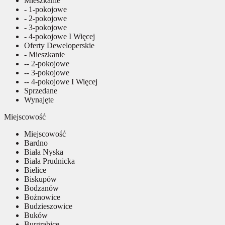
Mieszkanie
- 1-pokojowe
- 2-pokojowe
- 3-pokojowe
- 4-pokojowe I Więcej
Oferty Deweloperskie
- Mieszkanie
-- 2-pokojowe
-- 3-pokojowe
-- 4-pokojowe I Więcej
Sprzedane
Wynajęte
Miejscowość
Miejscowość
Bardno
Biała Nyska
Biała Prudnicka
Bielice
Biskupów
Bodzanów
Bożnowice
Budzieszowice
Buków
Burgrabice