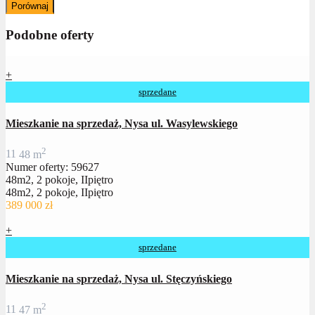
Porównaj
Podobne oferty
+
sprzedane
Mieszkanie na sprzedaż, Nysa ul. Wasylewskiego
2
1
1
48 m
Numer oferty: 59627
48m2, 2 pokoje, IIpiętro
48m2, 2 pokoje, IIpiętro
389 000 zł
+
sprzedane
Mieszkanie na sprzedaż, Nysa ul. Stęczyńskiego
2
1
1
47 m