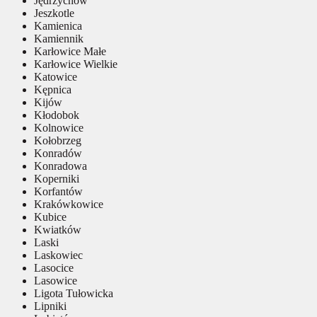
Jędrzychów
Jeszkotle
Kamienica
Kamiennik
Karłowice Małe
Karłowice Wielkie
Katowice
Kępnica
Kijów
Kłodobok
Kolnowice
Kołobrzeg
Konradów
Konradowa
Koperniki
Korfantów
Krakówkowice
Kubice
Kwiatków
Laski
Laskowiec
Lasocice
Lasowice
Ligota Tułowicka
Lipniki