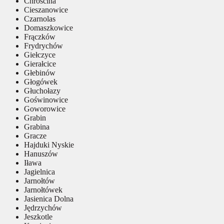
Chróścina
Cieszanowice
Czarnolas
Domaszkowice
Frączków
Frydrychów
Giełczyce
Gierałcice
Głebinów
Głogówek
Głuchołazy
Goświnowice
Goworowice
Grabin
Grabina
Gracze
Hajduki Nyskie
Hanuszów
Iława
Jagielnica
Jarnołtów
Jarnołtówek
Jasienica Dolna
Jędrzychów
Jeszkotle