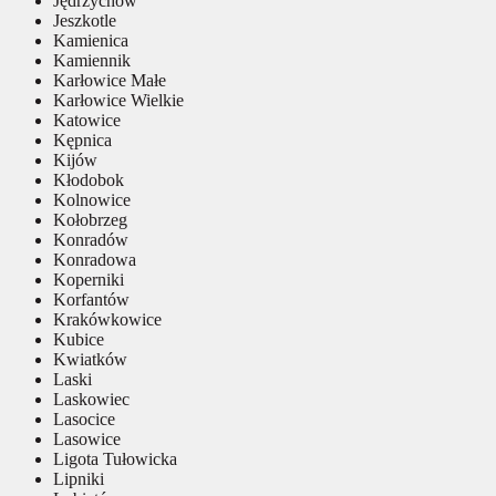
Jędrzychów
Jeszkotle
Kamienica
Kamiennik
Karłowice Małe
Karłowice Wielkie
Katowice
Kępnica
Kijów
Kłodobok
Kolnowice
Kołobrzeg
Konradów
Konradowa
Koperniki
Korfantów
Krakówkowice
Kubice
Kwiatków
Laski
Laskowiec
Lasocice
Lasowice
Ligota Tułowicka
Lipniki