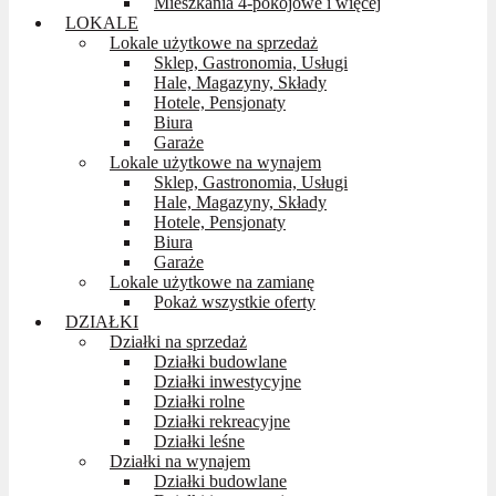
Mieszkania 4-pokojowe i więcej
LOKALE
Lokale użytkowe na sprzedaż
Sklep, Gastronomia, Usługi
Hale, Magazyny, Składy
Hotele, Pensjonaty
Biura
Garaże
Lokale użytkowe na wynajem
Sklep, Gastronomia, Usługi
Hale, Magazyny, Składy
Hotele, Pensjonaty
Biura
Garaże
Lokale użytkowe na zamianę
Pokaż wszystkie oferty
DZIAŁKI
Działki na sprzedaż
Działki budowlane
Działki inwestycyjne
Działki rolne
Działki rekreacyjne
Działki leśne
Działki na wynajem
Działki budowlane