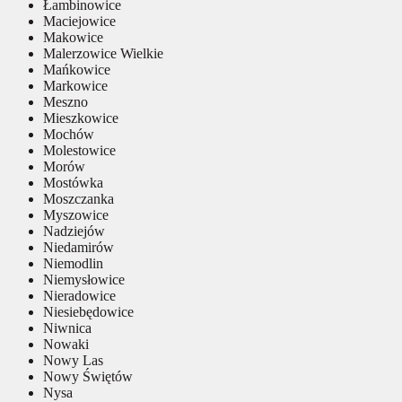
Łambinowice
Maciejowice
Makowice
Malerzowice Wielkie
Mańkowice
Markowice
Meszno
Mieszkowice
Mochów
Molestowice
Morów
Mostówka
Moszczanka
Myszowice
Nadziejów
Niedamirów
Niemodlin
Niemysłowice
Nieradowice
Niesiebędowice
Niwnica
Nowaki
Nowy Las
Nowy Świętów
Nysa