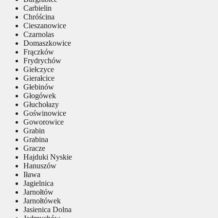
Carbielin
Chróścina
Cieszanowice
Czarnolas
Domaszkowice
Frączków
Frydrychów
Giełczyce
Gierałcice
Głebinów
Głogówek
Głuchołazy
Goświnowice
Goworowice
Grabin
Grabina
Gracze
Hajduki Nyskie
Hanuszów
Iława
Jagielnica
Jarnołtów
Jarnołtówek
Jasienica Dolna