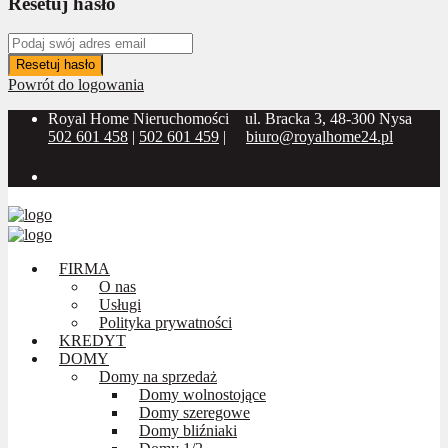
Resetuj hasło
Resetuj hasło
Powrót do logowania
Royal Home Nieruchomości
ul. Bracka 3, 48-300 Nysa
502 601 458
|
502 601 459
|
biuro@royalhome24.pl
Social Media:
FIRMA
O nas
Usługi
Polityka prywatności
KREDYT
DOMY
Domy na sprzedaż
Domy wolnostojące
Domy szeregowe
Domy bliźniaki