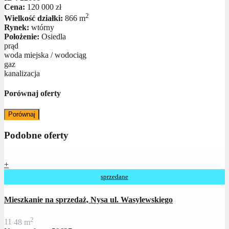
Cena:
120 000 zł
2
Wielkość działki:
866 m
Rynek:
wtórny
Położenie:
Osiedla
prąd
woda miejska / wodociąg
gaz
kanalizacja
Porównaj oferty
Porównaj
Podobne oferty
+
sprzedane
Mieszkanie na sprzedaż, Nysa ul. Wasylewskiego
2
1
1
48 m