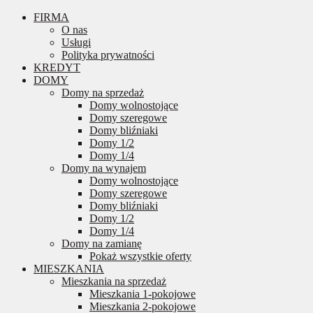
FIRMA
O nas
Usługi
Polityka prywatności
KREDYT
DOMY
Domy na sprzedaż
Domy wolnostojące
Domy szeregowe
Domy bliźniaki
Domy 1/2
Domy 1/4
Domy na wynajem
Domy wolnostojące
Domy szeregowe
Domy bliźniaki
Domy 1/2
Domy 1/4
Domy na zamianę
Pokaż wszystkie oferty
MIESZKANIA
Mieszkania na sprzedaż
Mieszkania 1-pokojowe
Mieszkania 2-pokojowe