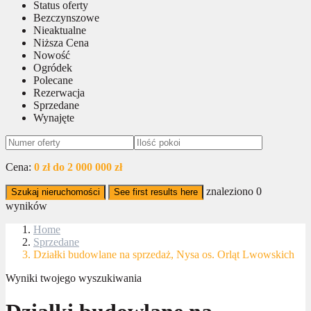
Status oferty
Bezczynszowe
Nieaktualne
Niższa Cena
Nowość
Ogródek
Polecane
Rezerwacja
Sprzedane
Wynajęte
Cena:
0 zł do 2 000 000 zł
znaleziono
0
Szukaj nieruchomości
See first results here
wyników
Home
Sprzedane
Działki budowlane na sprzedaż, Nysa os. Orląt Lwowskich
Wyniki twojego wyszukiwania