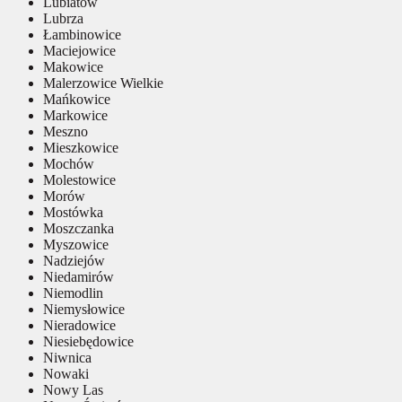
Lubiatów
Lubrza
Łambinowice
Maciejowice
Makowice
Malerzowice Wielkie
Mańkowice
Markowice
Meszno
Mieszkowice
Mochów
Molestowice
Morów
Mostówka
Moszczanka
Myszowice
Nadziejów
Niedamirów
Niemodlin
Niemysłowice
Nieradowice
Niesiebędowice
Niwnica
Nowaki
Nowy Las