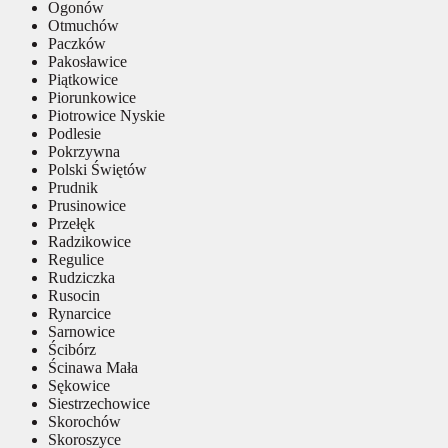
Ogonów
Otmuchów
Paczków
Pakosławice
Piątkowice
Piorunkowice
Piotrowice Nyskie
Podlesie
Pokrzywna
Polski Świętów
Prudnik
Prusinowice
Przełęk
Radzikowice
Regulice
Rudziczka
Rusocin
Rynarcice
Sarnowice
Ścibórz
Ścinawa Mała
Sękowice
Siestrzechowice
Skorochów
Skoroszyce