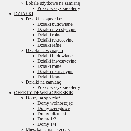
Lokale użytkowe na zamianę
Pokaż wszystkie oferty
DZIAŁKI
Działki na sprzedaż
Działki budowlane
Działki inwestycyjne
Działki rolne
Działki rekreacyjne
Działki leśne
Działki na wynajem
Działki budowlane
Działki inwestycyjne
Działki rolne
Działki rekreacyjne
Działki leśne
Działki na zamianę
Pokaż wszystkie oferty
OFERTY DEWELOPERSKIE
Domy na sprzedaż
Domy wolnostojąc
Domy szeregowe
Domy bliźniaki
Domy 1/2
Domy 1/4
Mieszkania na sprzedaż