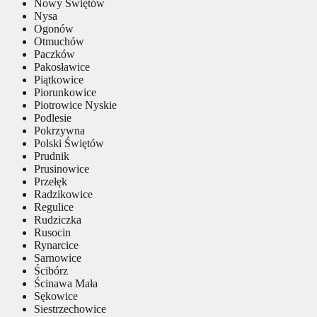
Nowy Świętów
Nysa
Ogonów
Otmuchów
Paczków
Pakosławice
Piątkowice
Piorunkowice
Piotrowice Nyskie
Podlesie
Pokrzywna
Polski Świętów
Prudnik
Prusinowice
Przełęk
Radzikowice
Regulice
Rudziczka
Rusocin
Rynarcice
Sarnowice
Ścibórz
Ścinawa Mała
Sękowice
Siestrzechowice