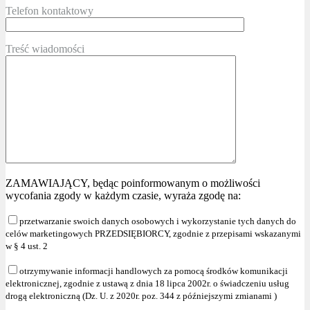
Telefon kontaktowy
Treść wiadomości
ZAMAWIAJĄCY, będąc poinformowanym o możliwości
wycofania zgody w każdym czasie, wyraża zgodę na:
przetwarzanie swoich danych osobowych i wykorzystanie tych danych do
celów marketingowych PRZEDSIĘBIORCY, zgodnie z przepisami wskazanymi
w § 4 ust. 2
otrzymywanie informacji handlowych za pomocą środków komunikacji
elektronicznej, zgodnie z ustawą z dnia 18 lipca 2002r. o świadczeniu usług
drogą elektroniczną (Dz. U. z 2020r. poz. 344 z późniejszymi zmianami )