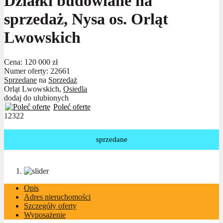
Działki budowlane na
sprzedaż, Nysa os. Orląt
Lwowskich
Cena:
120 000 zł
Numer oferty: 22661
Sprzedane
na
Sprzedaż
Orląt Lwowskich,
Osiedla
dodaj do ulubionych
Poleć ofertę
12322
sprzedane
Opis
Adres nieruchomości
Szczegóły oferty
Wyposażenie