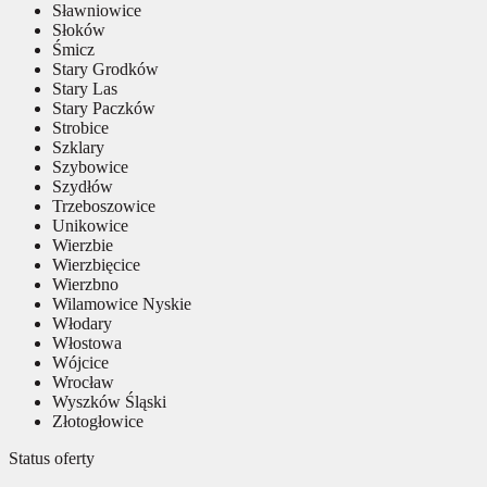
Sławniowice
Słoków
Śmicz
Stary Grodków
Stary Las
Stary Paczków
Strobice
Szklary
Szybowice
Szydłów
Trzeboszowice
Unikowice
Wierzbie
Wierzbięcice
Wierzbno
Wilamowice Nyskie
Włodary
Włostowa
Wójcice
Wrocław
Wyszków Śląski
Złotogłowice
Status oferty