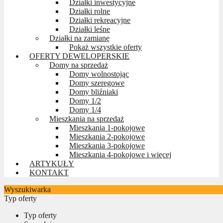
Działki inwestycyjne
Działki rolne
Działki rekreacyjne
Działki leśne
Działki na zamianę
Pokaż wszystkie oferty
OFERTY DEWELOPERSKIE
Domy na sprzedaż
Domy wolnostojąc
Domy szeregowe
Domy bliźniaki
Domy 1/2
Domy 1/4
Mieszkania na sprzedaż
Mieszkania 1-pokojowe
Mieszkania 2-pokojowe
Mieszkania 3-pokojowe
Mieszkania 4-pokojowe i więcej
ARTYKUŁY
KONTAKT
Wyszukiwarka
Typ oferty
Typ oferty