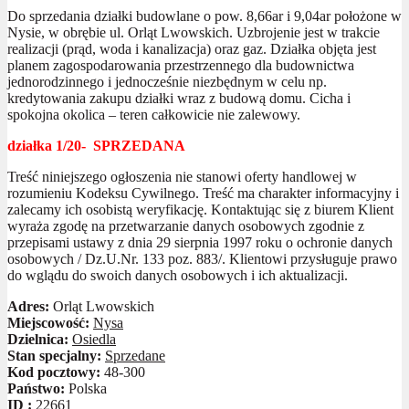
Do sprzedania działki budowlane o pow. 8,66ar i 9,04ar położone w
Nysie, w obrębie ul. Orląt Lwowskich. Uzbrojenie jest w trakcie
realizacji (prąd, woda i kanalizacja) oraz gaz. Działka objęta jest
planem zagospodarowania przestrzennego dla budownictwa
jednorodzinnego i jednocześnie niezbędnym w celu np.
kredytowania zakupu działki wraz z budową domu. Cicha i
spokojna okolica – teren całkowicie nie zalewowy.
działka 1/20- SPRZEDANA
Treść niniejszego ogłoszenia nie stanowi oferty handlowej w
rozumieniu Kodeksu Cywilnego. Treść ma charakter informacyjny i
zalecamy ich osobistą weryfikację. Kontaktując się z biurem Klient
wyraża zgodę na przetwarzanie danych osobowych zgodnie z
przepisami ustawy z dnia 29 sierpnia 1997 roku o ochronie danych
osobowych / Dz.U.Nr. 133 poz. 883/. Klientowi przysługuje prawo
do wglądu do swoich danych osobowych i ich aktualizacji.
Adres:
Orląt Lwowskich
Miejscowość:
Nysa
Dzielnica:
Osiedla
Stan specjalny:
Sprzedane
Kod pocztowy:
48-300
Państwo:
Polska
ID :
22661