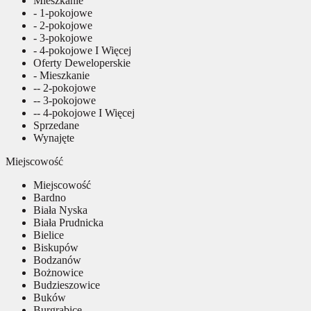
Mieszkanie
- 1-pokojowe
- 2-pokojowe
- 3-pokojowe
- 4-pokojowe I Więcej
Oferty Deweloperskie
- Mieszkanie
-- 2-pokojowe
-- 3-pokojowe
-- 4-pokojowe I Więcej
Sprzedane
Wynajęte
Miejscowość
Miejscowość
Bardno
Biała Nyska
Biała Prudnicka
Bielice
Biskupów
Bodzanów
Bożnowice
Budzieszowice
Buków
Burgrabice