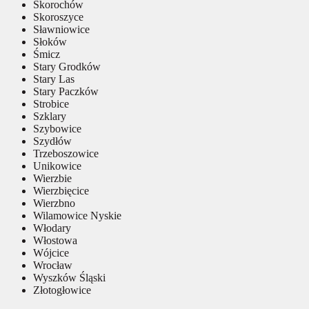
Skorochów
Skoroszyce
Sławniowice
Słoków
Śmicz
Stary Grodków
Stary Las
Stary Paczków
Strobice
Szklary
Szybowice
Szydłów
Trzeboszowice
Unikowice
Wierzbie
Wierzbięcice
Wierzbno
Wilamowice Nyskie
Włodary
Włostowa
Wójcice
Wrocław
Wyszków Śląski
Złotogłowice