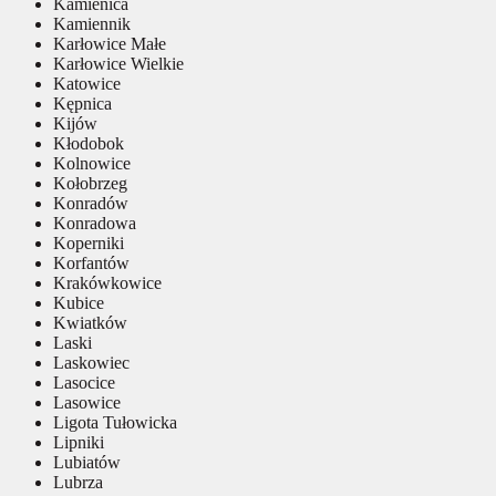
Kamienica
Kamiennik
Karłowice Małe
Karłowice Wielkie
Katowice
Kępnica
Kijów
Kłodobok
Kolnowice
Kołobrzeg
Konradów
Konradowa
Koperniki
Korfantów
Krakówkowice
Kubice
Kwiatków
Laski
Laskowiec
Lasocice
Lasowice
Ligota Tułowicka
Lipniki
Lubiatów
Lubrza