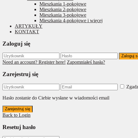
Mieszkania 1-pokojowe
Mieszkania 2-pokojowe
Mieszkania 3-pokojowe
Mieszkania 4-pokojowe i więcej
ARTYKUŁY
KONTAKT
Zaloguj się
Zaloguj s
Need an account? Register here!
Zapomniałeś hasła?
Zarejestruj się
Zgadz
Hasło zostanie do Ciebie wysłane w wiadomości email
Zarejestruj się
Back to Login
Resetuj hasło