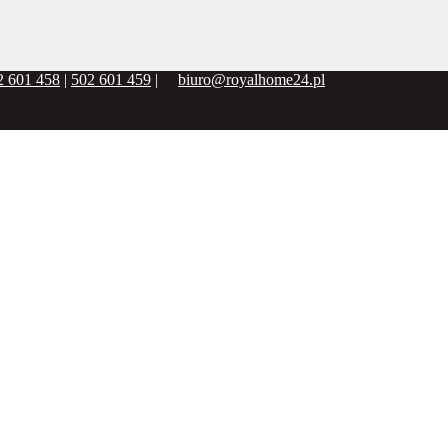
2 601 458
|
502 601 459
|
biuro@royalhome24.pl