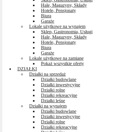
Hale, Magazyny, Składy
Hotele, Pensjonaty
Biura
Garaże
Lokale użytkowe na wynajem
Sklep, Gastronomia, Usługi
Hale, Magazyny, Składy
Hotele, Pensjonaty
Biura
Garaże
Lokale użytkowe na zamianę
Pokaż wszystkie oferty
DZIAŁKI
Działki na sprzedaż
Działki budowlane
Działki inwestycyjne
Działki rolne
Działki rekreacyjne
Działki leśne
Działki na wynajem
Działki budowlane
Działki inwestycyjne
Działki rolne
Działki rekreacyjne