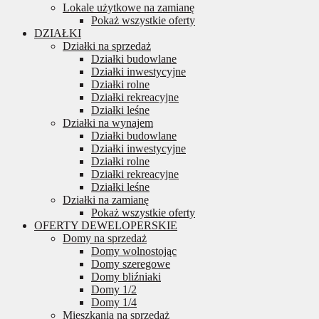
Lokale użytkowe na zamianę
Pokaż wszystkie oferty
DZIAŁKI
Działki na sprzedaż
Działki budowlane
Działki inwestycyjne
Działki rolne
Działki rekreacyjne
Działki leśne
Działki na wynajem
Działki budowlane
Działki inwestycyjne
Działki rolne
Działki rekreacyjne
Działki leśne
Działki na zamianę
Pokaż wszystkie oferty
OFERTY DEWELOPERSKIE
Domy na sprzedaż
Domy wolnostojąc
Domy szeregowe
Domy bliźniaki
Domy 1/2
Domy 1/4
Mieszkania na sprzedaż