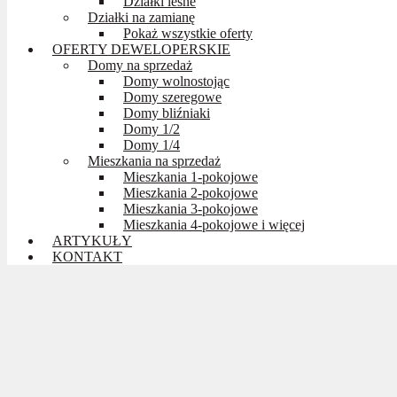
Działki leśne
Działki na zamianę
Pokaż wszystkie oferty
OFERTY DEWELOPERSKIE
Domy na sprzedaż
Domy wolnostojąc
Domy szeregowe
Domy bliźniaki
Domy 1/2
Domy 1/4
Mieszkania na sprzedaż
Mieszkania 1-pokojowe
Mieszkania 2-pokojowe
Mieszkania 3-pokojowe
Mieszkania 4-pokojowe i więcej
ARTYKUŁY
KONTAKT