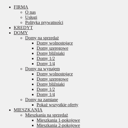
FIRMA
O nas
Usługi
Polityka prywatności
KREDYT
DOMY
Domy na sprzedaż
Domy wolnostojące
Domy szeregowe
Domy bliźniaki
Domy 1/2
Domy 1/4
Domy na wynajem
Domy wolnostojące
Domy szeregowe
Domy bliźniaki
Domy 1/2
Domy 1/4
Domy na zamianę
Pokaż wszystkie oferty
MIESZKANIA
Mieszkania na sprzedaż
Mieszkania 1-pokojowe
Mieszkania 2-pokojowe