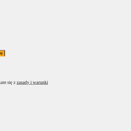
ię
am się z
zasady i warunki