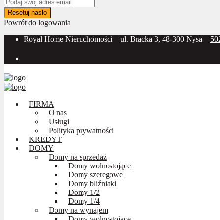
Resetuj hasło
Powrót do logowania
Royal Home Nieruchomości
ul. Bracka 3, 48-300 Nysa
50
Social Media:
FIRMA
O nas
Usługi
Polityka prywatności
KREDYT
DOMY
Domy na sprzedaż
Domy wolnostojące
Domy szeregowe
Domy bliźniaki
Domy 1/2
Domy 1/4
Domy na wynajem
Domy wolnostojące