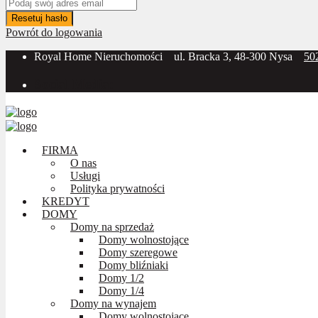
Resetuj hasło
Powrót do logowania
Royal Home Nieruchomości
ul. Bracka 3, 48-300 Nysa
50
Social Media:
FIRMA
O nas
Usługi
Polityka prywatności
KREDYT
DOMY
Domy na sprzedaż
Domy wolnostojące
Domy szeregowe
Domy bliźniaki
Domy 1/2
Domy 1/4
Domy na wynajem
Domy wolnostojące