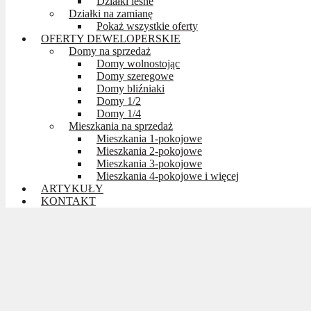
Działki leśne
Działki na zamianę
Pokaż wszystkie oferty
OFERTY DEWELOPERSKIE
Domy na sprzedaż
Domy wolnostojąc
Domy szeregowe
Domy bliźniaki
Domy 1/2
Domy 1/4
Mieszkania na sprzedaż
Mieszkania 1-pokojowe
Mieszkania 2-pokojowe
Mieszkania 3-pokojowe
Mieszkania 4-pokojowe i więcej
ARTYKUŁY
KONTAKT