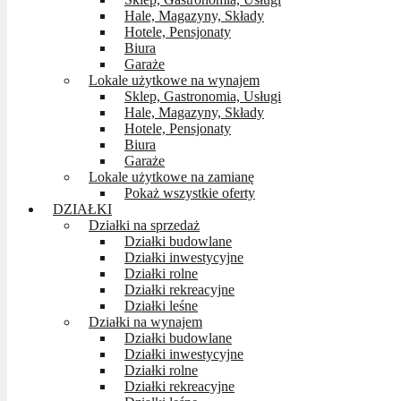
Hale, Magazyny, Składy
Hotele, Pensjonaty
Biura
Garaże
Lokale użytkowe na wynajem
Sklep, Gastronomia, Usługi
Hale, Magazyny, Składy
Hotele, Pensjonaty
Biura
Garaże
Lokale użytkowe na zamianę
Pokaż wszystkie oferty
DZIAŁKI
Działki na sprzedaż
Działki budowlane
Działki inwestycyjne
Działki rolne
Działki rekreacyjne
Działki leśne
Działki na wynajem
Działki budowlane
Działki inwestycyjne
Działki rolne
Działki rekreacyjne