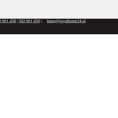
2 601 458
|
502 601 459
|
biuro@royalhome24.pl