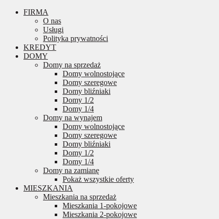
FIRMA
O nas
Usługi
Polityka prywatności
KREDYT
DOMY
Domy na sprzedaż
Domy wolnostojące
Domy szeregowe
Domy bliźniaki
Domy 1/2
Domy 1/4
Domy na wynajem
Domy wolnostojące
Domy szeregowe
Domy bliźniaki
Domy 1/2
Domy 1/4
Domy na zamianę
Pokaż wszystkie oferty
MIESZKANIA
Mieszkania na sprzedaż
Mieszkania 1-pokojowe
Mieszkania 2-pokojowe