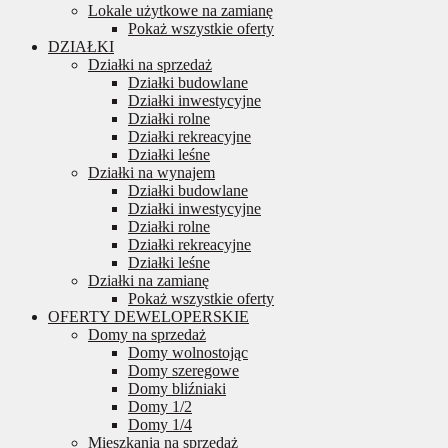
Lokale użytkowe na zamianę
Pokaż wszystkie oferty
DZIAŁKI
Działki na sprzedaż
Działki budowlane
Działki inwestycyjne
Działki rolne
Działki rekreacyjne
Działki leśne
Działki na wynajem
Działki budowlane
Działki inwestycyjne
Działki rolne
Działki rekreacyjne
Działki leśne
Działki na zamianę
Pokaż wszystkie oferty
OFERTY DEWELOPERSKIE
Domy na sprzedaż
Domy wolnostojąc
Domy szeregowe
Domy bliźniaki
Domy 1/2
Domy 1/4
Mieszkania na sprzedaż