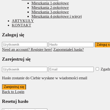
Mieszkania 1-pokojowe
Mieszkania 2-pokojowe
Mieszkania 3-pokojowe
Mieszkania 4-pokojowe i więcej
ARTYKUŁY
KONTAKT
Zaloguj się
Zaloguj s
Need an account? Register here!
Zapomniałeś hasła?
Zarejestruj się
Zgadz
Hasło zostanie do Ciebie wysłane w wiadomości email
Zarejestruj się
Back to Login
Resetuj hasło