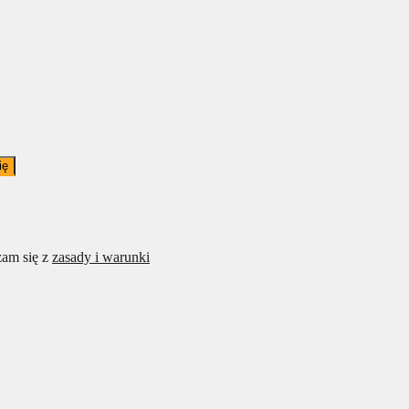
ię
am się z
zasady i warunki