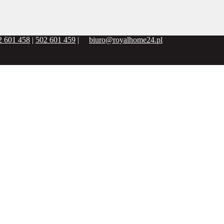
2 601 458
|
502 601 459
|
biuro@royalhome24.pl