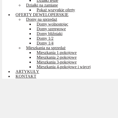
Działki leśne
Działki na zamianę
Pokaż wszystkie oferty
OFERTY DEWELOPERSKIE
Domy na sprzedaż
Domy wolnostojąc
Domy szeregowe
Domy bliźniaki
Domy 1/2
Domy 1/4
Mieszkania na sprzedaż
Mieszkania 1-pokojowe
Mieszkania 2-pokojowe
Mieszkania 3-pokojowe
Mieszkania 4-pokojowe i więcej
ARTYKUŁY
KONTAKT