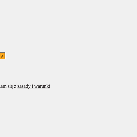
ię
am się z
zasady i warunki