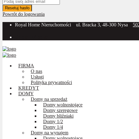
Resetuj hasło
Powrót do logowania
Royal Home Nieruchomości
ul. Bracka 3, 48-300 Nysa
50
Social Media:
FIRMA
O nas
Usługi
Polityka prywatności
KREDYT
DOMY
Domy na sprzedaż
Domy wolnostojące
Domy szeregowe
Domy bliźniaki
Domy 1/2
Domy 1/4
Domy na wynajem
Domy wolnostojące