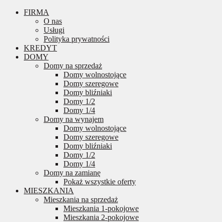
FIRMA
O nas
Usługi
Polityka prywatności
KREDYT
DOMY
Domy na sprzedaż
Domy wolnostojące
Domy szeregowe
Domy bliźniaki
Domy 1/2
Domy 1/4
Domy na wynajem
Domy wolnostojące
Domy szeregowe
Domy bliźniaki
Domy 1/2
Domy 1/4
Domy na zamianę
Pokaż wszystkie oferty
MIESZKANIA
Mieszkania na sprzedaż
Mieszkania 1-pokojowe
Mieszkania 2-pokojowe