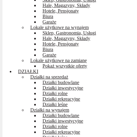
Hale, Magazyny, Składy
Hotele, Pensjonaty
Biura
Garaże
Lokale użytkowe na wynajem
Sklep, Gastronomia, Usługi
Hale, Magazyny, Składy
Hotele, Pensjonaty
Biura
Garaże
Lokale użytkowe na zamianę
Pokaż wszystkie oferty
DZIAŁKI
Działki na sprzedaż
Działki budowlane
Działki inwestycyjne
Działki rolne
Działki rekreacyjne
Działki leśne
Działki na wynajem
Działki budowlane
Działki inwestycyjne
Działki rolne
Działki rekreacyjne