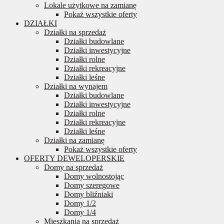
Lokale użytkowe na zamianę
Pokaż wszystkie oferty
DZIAŁKI
Działki na sprzedaż
Działki budowlane
Działki inwestycyjne
Działki rolne
Działki rekreacyjne
Działki leśne
Działki na wynajem
Działki budowlane
Działki inwestycyjne
Działki rolne
Działki rekreacyjne
Działki leśne
Działki na zamianę
Pokaż wszystkie oferty
OFERTY DEWELOPERSKIE
Domy na sprzedaż
Domy wolnostojąc
Domy szeregowe
Domy bliźniaki
Domy 1/2
Domy 1/4
Mieszkania na sprzedaż