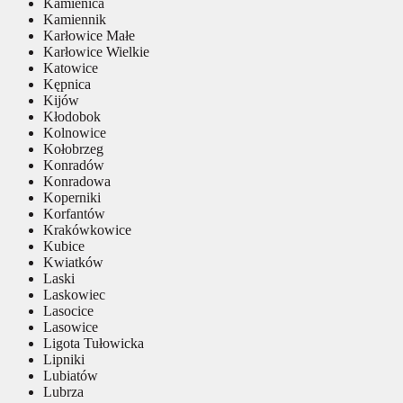
Kamienica
Kamiennik
Karłowice Małe
Karłowice Wielkie
Katowice
Kępnica
Kijów
Kłodobok
Kolnowice
Kołobrzeg
Konradów
Konradowa
Koperniki
Korfantów
Krakówkowice
Kubice
Kwiatków
Laski
Laskowiec
Lasocice
Lasowice
Ligota Tułowicka
Lipniki
Lubiatów
Lubrza