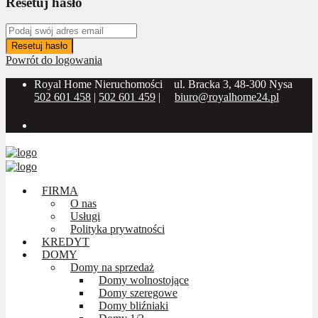
Resetuj hasło
Resetuj hasło
Powrót do logowania
Royal Home Nieruchomości
ul. Bracka 3, 48-300 Nysa
502 601 458
|
502 601 459
|
biuro@royalhome24.pl
Social Media:
FIRMA
O nas
Usługi
Polityka prywatności
KREDYT
DOMY
Domy na sprzedaż
Domy wolnostojące
Domy szeregowe
Domy bliźniaki