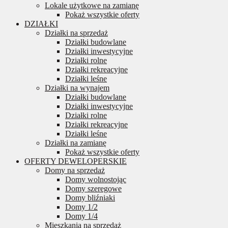
Lokale użytkowe na zamianę
Pokaż wszystkie oferty
DZIAŁKI
Działki na sprzedaż
Działki budowlane
Działki inwestycyjne
Działki rolne
Działki rekreacyjne
Działki leśne
Działki na wynajem
Działki budowlane
Działki inwestycyjne
Działki rolne
Działki rekreacyjne
Działki leśne
Działki na zamianę
Pokaż wszystkie oferty
OFERTY DEWELOPERSKIE
Domy na sprzedaż
Domy wolnostojąc
Domy szeregowe
Domy bliźniaki
Domy 1/2
Domy 1/4
Mieszkania na sprzedaż