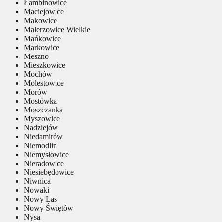
Łambinowice
Maciejowice
Makowice
Malerzowice Wielkie
Mańkowice
Markowice
Meszno
Mieszkowice
Mochów
Molestowice
Morów
Mostówka
Moszczanka
Myszowice
Nadziejów
Niedamirów
Niemodlin
Niemysłowice
Nieradowice
Niesiebędowice
Niwnica
Nowaki
Nowy Las
Nowy Świętów
Nysa