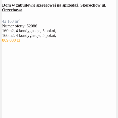
Dom w zabudowie szeregowej na sprzedaż, Skorochów ul.
Orzechowa
2
4
2
160 m
Numer oferty: 52086
160m2, 4 kondygnacje, 5 pokoi,
160m2, 4 kondygnacje, 5 pokoi,
869 000 zł