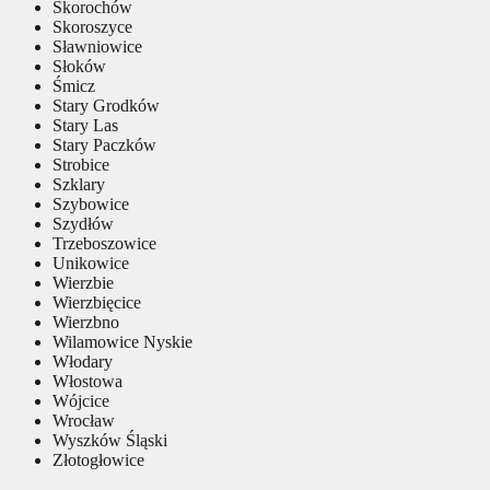
Skorochów
Skoroszyce
Sławniowice
Słoków
Śmicz
Stary Grodków
Stary Las
Stary Paczków
Strobice
Szklary
Szybowice
Szydłów
Trzeboszowice
Unikowice
Wierzbie
Wierzbięcice
Wierzbno
Wilamowice Nyskie
Włodary
Włostowa
Wójcice
Wrocław
Wyszków Śląski
Złotogłowice