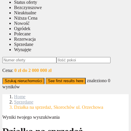
Status oferty
Bezczynszowe
Nieaktualne
Niższa Cena
Nowość
Ogródek
Polecane
Rezerwacja
Sprzedane
Wynajęte
Cena:
0 zł do 2 000 000 zł
znaleziono
0
Szukaj nieruchomości
See first results here
wyników
Home
Sprzedane
Działka na sprzedaż, Skorochów ul. Orzechowa
Wyniki twojego wyszukiwania