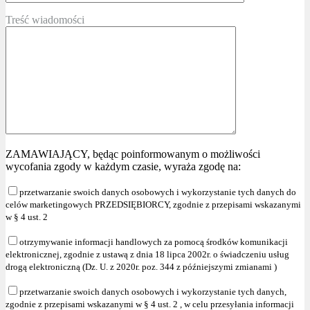
Treść wiadomości
ZAMAWIAJĄCY, będąc poinformowanym o możliwości
wycofania zgody w każdym czasie, wyraża zgodę na:
przetwarzanie swoich danych osobowych i wykorzystanie tych danych do
celów marketingowych PRZEDSIĘBIORCY, zgodnie z przepisami wskazanymi
w § 4 ust. 2
otrzymywanie informacji handlowych za pomocą środków komunikacji
elektronicznej, zgodnie z ustawą z dnia 18 lipca 2002r. o świadczeniu usług
drogą elektroniczną (Dz. U. z 2020r. poz. 344 z późniejszymi zmianami )
przetwarzanie swoich danych osobowych i wykorzystanie tych danych,
zgodnie z przepisami wskazanymi w § 4 ust. 2 , w celu przesyłania informacji