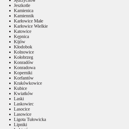
Jędrzychów
Jeszkotle
Kamienica
Kamiennik
Karłowice Małe
Karłowice Wielkie
Katowice
Kępnica
Kijów
Kłodobok
Kolnowice
Kołobrzeg
Konradów
Konradowa
Koperniki
Korfantów
Krakówkowice
Kubice
Kwiatków
Laski
Laskowiec
Lasocice
Lasowice
Ligota Tułowicka
Lipniki