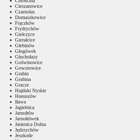
Chróścina
Cieszanowice
Czarnolas
Domaszkowice
Frączków
Frydrychów
Giełczyce
Gierałcice
Głebinów
Głogówek
Głuchołazy
Goświnowice
Goworowice
Grabin
Grabina
Gracze
Hajduki Nyskie
Hanuszów
Iława
Jagielnica
Jarnołtów
Jarnołtówek
Jasienica Dolna
Jędrzychów
Jeszkotle