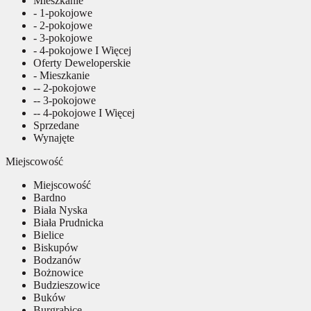
Mieszkanie
- 1-pokojowe
- 2-pokojowe
- 3-pokojowe
- 4-pokojowe I Więcej
Oferty Deweloperskie
- Mieszkanie
-- 2-pokojowe
-- 3-pokojowe
-- 4-pokojowe I Więcej
Sprzedane
Wynajęte
Miejscowość
Miejscowość
Bardno
Biała Nyska
Biała Prudnicka
Bielice
Biskupów
Bodzanów
Bożnowice
Budzieszowice
Buków
Burgrabice