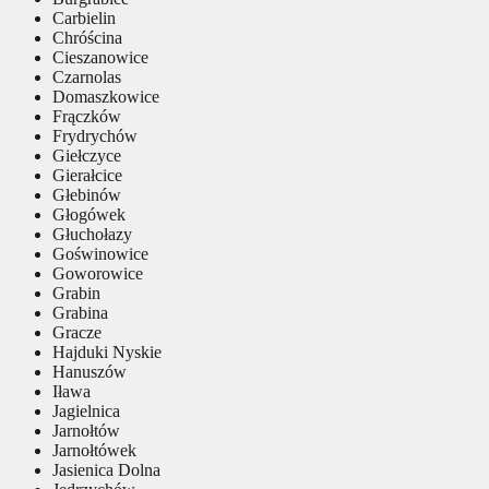
Carbielin
Chróścina
Cieszanowice
Czarnolas
Domaszkowice
Frączków
Frydrychów
Giełczyce
Gierałcice
Głebinów
Głogówek
Głuchołazy
Goświnowice
Goworowice
Grabin
Grabina
Gracze
Hajduki Nyskie
Hanuszów
Iława
Jagielnica
Jarnołtów
Jarnołtówek
Jasienica Dolna