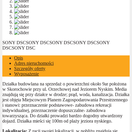
SONY DSC
SONY DSC
SONY DSC
SONY DSC
SONY
DSC
SONY DSC
Opis
Adres nieruchomości
Szczegóły oferty
Wyposażenie
Działka budowlana na sprzedaż o powierzchni około 9ar położona
w Skorochowie przy ul. Orzechowej nad Jeziorem Nyskim. Media
znajdują się przy działce w drodze; prąd, woda, kanalizacja. Działka
jest objęta Miejscowym Planem Zagospodarowania Przestrzennego
i stanowi: przeznaczenie podstawowe- zabudowa rekreacji
indywidualnej, przeznaczenie dopuszczalne- zabudowa
towarzysząca. Do działki prowadzi bardzo dogodny utwardzony
dojazd. Działka mieści się 100m od plaży jeziora nyskiego.
Lokalizacja:
Z racji swojej lokalizacji, w pobliżu znajdują się