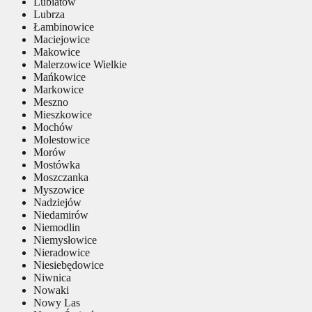
Lubiatów
Lubrza
Łambinowice
Maciejowice
Makowice
Malerzowice Wielkie
Mańkowice
Markowice
Meszno
Mieszkowice
Mochów
Molestowice
Morów
Mostówka
Moszczanka
Myszowice
Nadziejów
Niedamirów
Niemodlin
Niemysłowice
Nieradowice
Niesiebędowice
Niwnica
Nowaki
Nowy Las