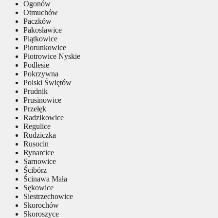
Ogonów
Otmuchów
Paczków
Pakosławice
Piątkowice
Piorunkowice
Piotrowice Nyskie
Podlesie
Pokrzywna
Polski Świętów
Prudnik
Prusinowice
Przełęk
Radzikowice
Regulice
Rudziczka
Rusocin
Rynarcice
Sarnowice
Ścibórz
Ścinawa Mała
Sękowice
Siestrzechowice
Skorochów
Skoroszyce