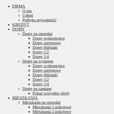
FIRMA
O nas
Usługi
Polityka prywatności
KREDYT
DOMY
Domy na sprzedaż
Domy wolnostojące
Domy szeregowe
Domy bliźniaki
Domy 1/2
Domy 1/4
Domy na wynajem
Domy wolnostojące
Domy szeregowe
Domy bliźniaki
Domy 1/2
Domy 1/4
Domy na zamianę
Pokaż wszystkie oferty
MIESZKANIA
Mieszkania na sprzedaż
Mieszkania 1-pokojowe
Mieszkania 2-pokojowe