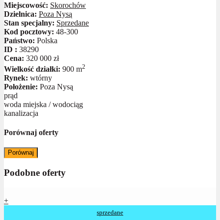
Miejscowość:
Skorochów
Dzielnica:
Poza Nysą
Stan specjalny:
Sprzedane
Kod pocztowy:
48-300
Państwo:
Polska
ID :
38290
Cena:
320 000 zł
2
Wielkość działki:
900 m
Rynek:
wtórny
Położenie:
Poza Nysą
prąd
woda miejska / wodociąg
kanalizacja
Porównaj oferty
Porównaj
Podobne oferty
+
sprzedane