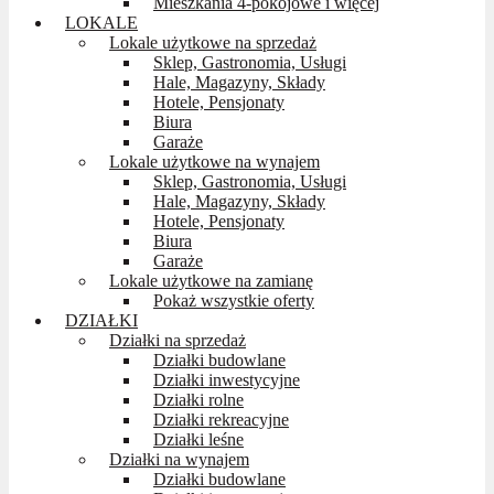
Mieszkania 4-pokojowe i więcej
LOKALE
Lokale użytkowe na sprzedaż
Sklep, Gastronomia, Usługi
Hale, Magazyny, Składy
Hotele, Pensjonaty
Biura
Garaże
Lokale użytkowe na wynajem
Sklep, Gastronomia, Usługi
Hale, Magazyny, Składy
Hotele, Pensjonaty
Biura
Garaże
Lokale użytkowe na zamianę
Pokaż wszystkie oferty
DZIAŁKI
Działki na sprzedaż
Działki budowlane
Działki inwestycyjne
Działki rolne
Działki rekreacyjne
Działki leśne
Działki na wynajem
Działki budowlane