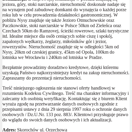
jeziora, góry, stoki narciarskie, nieruchomość doskonale nadaje się
na wynajem pod zabudowę domkami do wynajęcia o każdej porze
roku lub w celu prowadzenia działalności gastronomicznej. W
pobliżu Nysy znajduje się także Jezioro Otmuchowskie oraz
Paczkowskie, stoki narciarskie w Polsce 50km od Zieleńca oraz
Czechach 50km do Ramzovej, ścieżki rowerowe, szlaki turystyczne
itd. Idealne miejsce dla osób ceniących sobie ciszę i spokój,
zapalonych wędkarzy, żeglarzy, miłośników gór i jezior,
rowerzystów. Nieruchomość znajduje się w odległości 5km od
Nysy, 20km od czeskiej granicy, 45km od Opola, 100km do
lotniska we Wrocławiu i 240km od lotniska w Pradze.
Bezpłatnie prowadzimy doradztwo kredytowe, dzięki któremu
uzyskają Państwo najkorzystniejszy kredyt na zakup nieruchomości.
Zapraszamy do prezentacji nieruchomości.
Treść niniejszego ogłoszenia nie stanowi oferty handlowej w
rozumieniu Kodeksu Cywilnego. Treść ma charakter informacyjny i
zalecamy ich osobistą weryfikację. Kontaktując się z biurem Klient
wyraża zgodę na przetwarzanie danych osobowych zgodnie z
przepisami ustawy z dnia 29 sierpnia 1997 roku o ochronie danych
osobowych / Dz.U.Nr. 133 poz. 883/. Klientowi przysługuje prawo
do wglądu do swoich danych osobowych i ich aktualizacji.
Adres:
Skorochów ul. Orzechowa