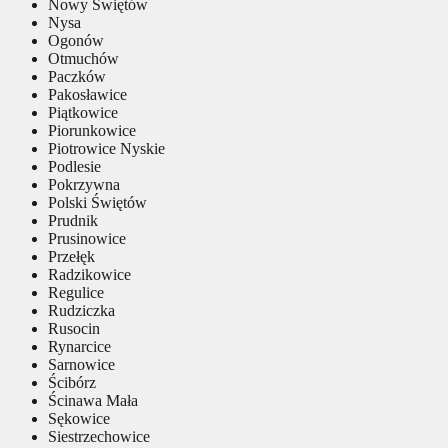
Nowy Świętów
Nysa
Ogonów
Otmuchów
Paczków
Pakosławice
Piątkowice
Piorunkowice
Piotrowice Nyskie
Podlesie
Pokrzywna
Polski Świętów
Prudnik
Prusinowice
Przełęk
Radzikowice
Regulice
Rudziczka
Rusocin
Rynarcice
Sarnowice
Ścibórz
Ścinawa Mała
Sękowice
Siestrzechowice