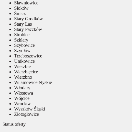
Sławniowice
Słoków
Śmicz
Stary Grodków
Stary Las
Stary Paczków
Strobice
Szklary
Szybowice
Szydłów
Trzeboszowice
Unikowice
Wierzbie
Wierzbięcice
Wierzbno
Wilamowice Nyskie
Włodary
Włostowa
Wójcice
Wrocław
Wyszków Śląski
Złotogłowice
Status oferty