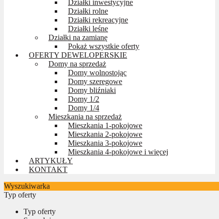
Działki inwestycyjne
Działki rolne
Działki rekreacyjne
Działki leśne
Działki na zamianę
Pokaż wszystkie oferty
OFERTY DEWELOPERSKIE
Domy na sprzedaż
Domy wolnostojąc
Domy szeregowe
Domy bliźniaki
Domy 1/2
Domy 1/4
Mieszkania na sprzedaż
Mieszkania 1-pokojowe
Mieszkania 2-pokojowe
Mieszkania 3-pokojowe
Mieszkania 4-pokojowe i więcej
ARTYKUŁY
KONTAKT
Wyszukiwarka
Typ oferty
Typ oferty