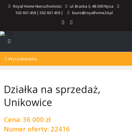
Royal Home Nieruchomości
ul. Bracka 3, 48-300 Nysa
502 601 458
|
502 601 459
|
biuro@royalhome24.pl
Wyszukiwarka
Działka na sprzedaż,
Unikowice
Cena:
36 000 zł
Numer oferty: 22416