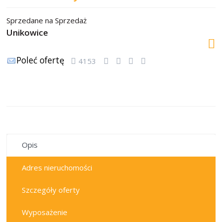
Sprzedane
na
Sprzedaż
Unikowice
Poleć ofertę
4153
sprzedane
Opis
Adres nieruchomości
Szczegóły oferty
Wyposażenie