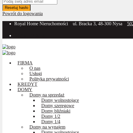
Resetuj hasło
Powrót do logowania
Royal Home Nieruchomości
ul. Bracka 3, 48-300 Nysa
50
Social Media:
FIRMA
O nas
Usługi
Polityka prywatności
KREDYT
DOMY
Domy na sprzedaż
Domy wolnostojące
Domy szeregowe
Domy bliźniaki
Domy 1/2
Domy 1/4
Domy na wynajem
Domy wolnostojące