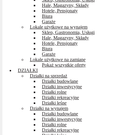
Hale, Magazyny, Składy
Hotele, Pensjonaty
Biura
Garaże
Lokale użytkowe na wynajem
Sklep, Gastronomia, Usługi
Hale, Magazyny, Składy
Hotele, Pensjonaty
Biura
Garaże
Lokale użytkowe na zamianę
Pokaż wszystkie oferty
DZIAŁKI
Działki na sprzedaż
Działki budowlane
Działki inwestycyjne
Działki rolne
Działki rekreacyjne
Działki leśne
Działki na wynajem
Działki budowlane
Działki inwestycyjne
Działki rolne
Działki rekreacyjne