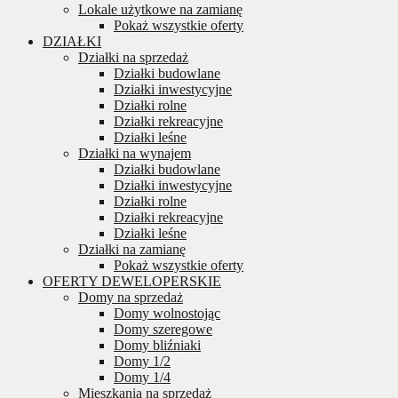
Lokale użytkowe na zamianę
Pokaż wszystkie oferty
DZIAŁKI
Działki na sprzedaż
Działki budowlane
Działki inwestycyjne
Działki rolne
Działki rekreacyjne
Działki leśne
Działki na wynajem
Działki budowlane
Działki inwestycyjne
Działki rolne
Działki rekreacyjne
Działki leśne
Działki na zamianę
Pokaż wszystkie oferty
OFERTY DEWELOPERSKIE
Domy na sprzedaż
Domy wolnostojąc
Domy szeregowe
Domy bliźniaki
Domy 1/2
Domy 1/4
Mieszkania na sprzedaż