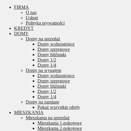
FIRMA
O nas
Usługi
Polityka prywatności
KREDYT
DOMY
Domy na sprzedaż
Domy wolnostojące
Domy szeregowe
Domy bliźniaki
Domy 1/2
Domy 1/4
Domy na wynajem
Domy wolnostojące
Domy szeregowe
Domy bliźniaki
Domy 1/2
Domy 1/4
Domy na zamianę
Pokaż wszystkie oferty
MIESZKANIA
Mieszkania na sprzedaż
Mieszkania 1-pokojowe
Mieszkania 2-pokojowe