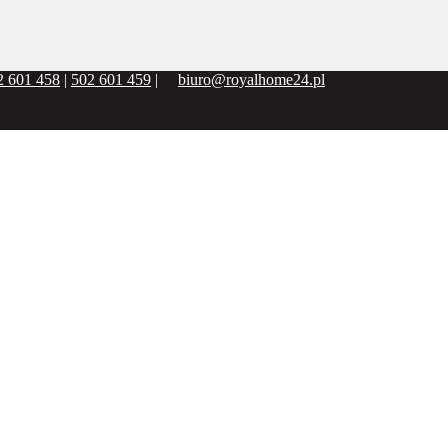
2 601 458
|
502 601 459
|
biuro@royalhome24.pl