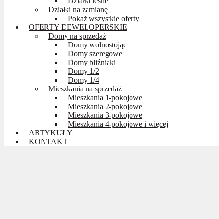
Działki leśne
Działki na zamianę
Pokaż wszystkie oferty
OFERTY DEWELOPERSKIE
Domy na sprzedaż
Domy wolnostojąc
Domy szeregowe
Domy bliźniaki
Domy 1/2
Domy 1/4
Mieszkania na sprzedaż
Mieszkania 1-pokojowe
Mieszkania 2-pokojowe
Mieszkania 3-pokojowe
Mieszkania 4-pokojowe i więcej
ARTYKUŁY
KONTAKT