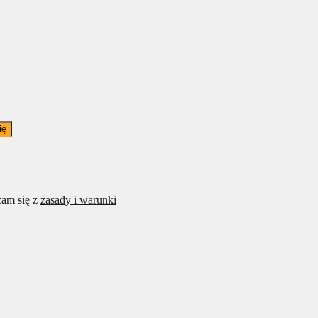
ię
am się z
zasady i warunki